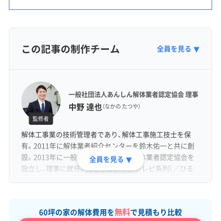
この記事の制作チーム
全員を見る
▼
一般社団法人あんしん解体業者認定協会 理事
中野 達也
（なかの たつや）
監修者
解体工事業の技術管理者であり、解体工事施工技士を保
有。2011年に解体業者紹介センターを鈴木佑一と共に創
設。2013年に一般社団法人あんしん解体業者認定協会を
全員を見る
▼
設立し、理事に就任。めざまし8（フジテレビ系列）／ひる
おび（TBS系列）／ 情報ライブ ミヤネ屋（日本テレビ系列）
／バイキングMORE（フジテレビ系列）など各種メディアに
出演。
無料
60坪の家の解体費用を
で見積もり比較