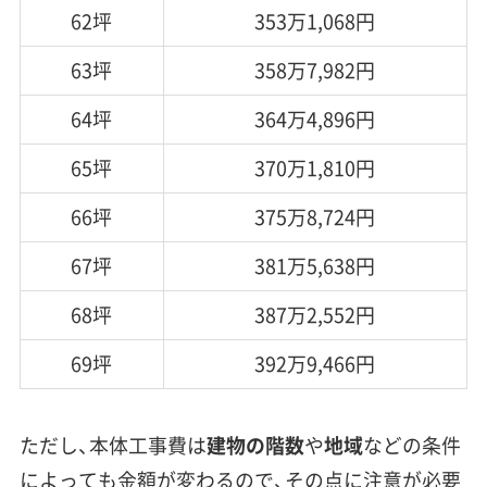
62坪
353万1,068円
63坪
358万7,982円
64坪
364万4,896円
65坪
370万1,810円
66坪
375万8,724円
67坪
381万5,638円
68坪
387万2,552円
69坪
392万9,466円
ただし、本体工事費は
建物の階数
や
地域
などの条件
によっても金額が変わるので、その点に注意が必要