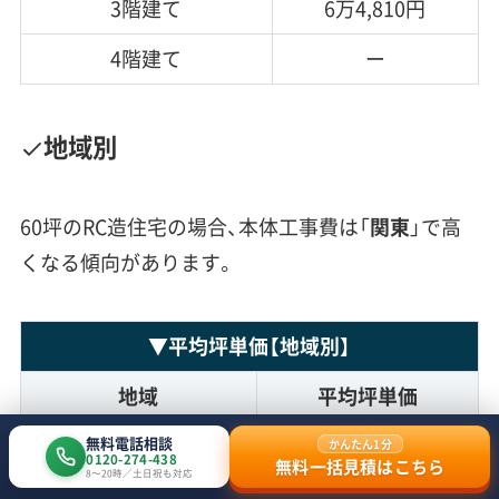
3階建て
6万4,810円
4階建て
ー
地域別
60坪のRC造住宅の場合、本体工事費は「
関東
」で高
くなる傾向があります。
▼
平均坪単価
【地域別】
地域
平均坪単価
北海道・東北
ー
無料電話相談
かんたん1分
0120-274-438
無料一括見積はこちら
8〜20時／土日祝も対応
関東
6万3,406円