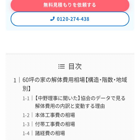
無料見積もりを依頼する
0120-274-438
「スッキリ解体」編集長
稲垣 瑞稀
（いながき みずき）
運営責任者
解体業界専門のWebメディアでWebディレクターとして6
目次
年以上、企画・執筆・編集から500社以上の解体業者取材ま
で、メディア運営のあらゆる工程を経験。近年は解体の前
60坪の家の解体費用相場【構造・階数・地域
段にある空き家問題（管理・解体・補助金・税制）にも取材領
別】
域を広げている。正しい情報が届かず困っている方を助け
【中野理事に聞いた】協会のデータで見る
たいという想いから、一個人の責任と情熱で「スッキリ解
解体費用の内訳と変動する理由
体」を立ち上げ、全記事の編集に責任を持つ。
» 運営者情報とサイトの制作理念はこちら
本体工事費の相場
付帯工事費の相場
諸経費の相場
「スッキリ解体」専属ライター