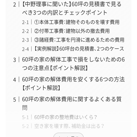
【中野理事に聞いた】60坪の見積書で見る
馬場 美月
（ばば みづき）
べき3つの内訳とチェックポイント
執筆
①本体工事費：建物そのものを壊す費用
「解体工事の準備から完了まで、初めての方でも迷わない
②付帯工事費：建物以外の撤去費用
よう、一つずつ丁寧に解説します。」
③諸経費：工事を円滑に進めるための費用
「初心者にもわかりやすく」をモットーに、解体工事の全工
【実例解説】60坪台の見積書、2つのケース
程をステップバイステップで解説する記事を得意とする
ライター。毎週の専門勉強会で得た知識や業者様へのイン
60坪の家の解体工事で損をしないための6
タビューを元に、手続きの流れや専門用語を図解なども交
つの注意点【ポイント解説】
えながら、読者が迷わずに理解できる記事作りを心がけて
いる。
60坪の家の解体費用を安くする6つの方法
【ポイント解説】
60坪の家の解体費用に関するよくある質
問
60坪の家の整地費はいくら？
空き家を壊す際、補助金は出る？