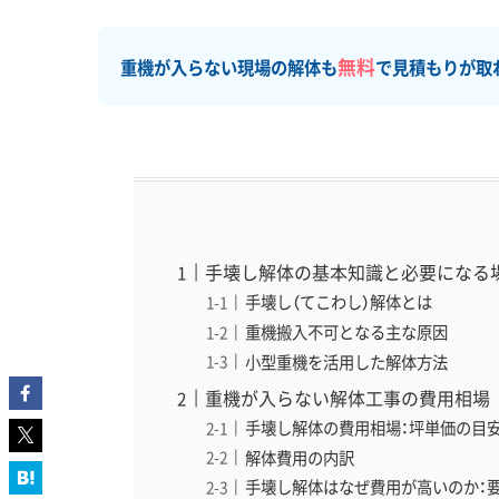
無料
重機が入らない現場の解体も
で見積もりが取
「スッキリ解体」編集長
稲垣 瑞稀
（いながき みずき）
解体業界専門のWebメディアでWe
運営責任者
体業者取材まで、メディア運営のあ
補助金・税制）にも取材領域を広
ら、一個人の責任と情熱で「スッキ
手壊し解体の基本知識と必要になる
手壊し（てこわし）解体とは
重機搬入不可となる主な原因
「スッキリ解体」専属ライター
小型重機を活用した解体方法
秋田 栞
（あきた しおり）
重機が入らない解体工事の費用相場
手壊し解体の費用相場：坪単価の目
「どんな専門的な情報も、『なるほ
執筆
解体費用の内訳
複雑な情報を分かりやすく紐解く
手壊し解体はなぜ費用が高いのか：要