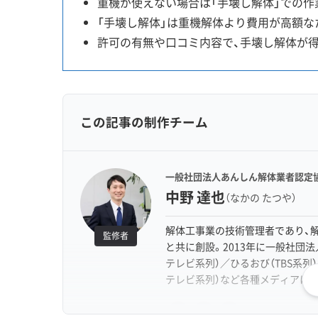
重機が使えない場合は「手壊し解体」での作
「手壊し解体」は重機解体より費用が高額な
許可の有無や口コミ内容で、手壊し解体が
この記事の制作チーム
一般社団法人あんしん解体業者認定協
中野 達也
（なかの たつや）
解体工事業の技術管理者であり、解
監修者
と共に創設。2013年に一般社団
テレビ系列）／ひるおび（TBS系列
テレビ系列）など各種メディアに