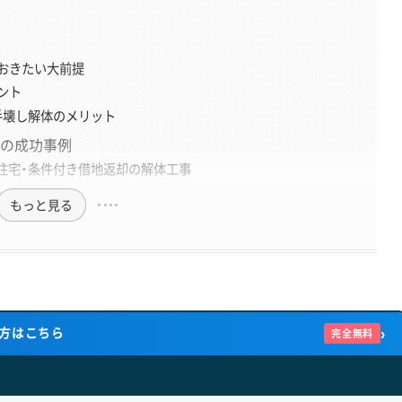
」を「わかった！」に変える記事を執筆。現場の職人さんが話す言葉と、お
ことを目指している。
おきたい大前提
ント
手壊し解体のメリット
事の成功事例
て住宅・条件付き借地返却の解体工事
もっと見る
›
方はこちら
完全無料