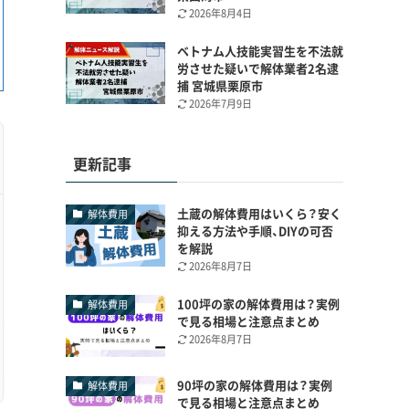
2026年8月4日
ベトナム人技能実習生を不法就
労させた疑いで解体業者2名逮
捕 宮城県栗原市
2026年7月9日
更新記事
土蔵の解体費用はいくら？安く
解体費用
抑える方法や手順、DIYの可否
を解説
2026年8月7日
100坪の家の解体費用は？実例
解体費用
で見る相場と注意点まとめ
2026年8月7日
90坪の家の解体費用は？実例
解体費用
で見る相場と注意点まとめ