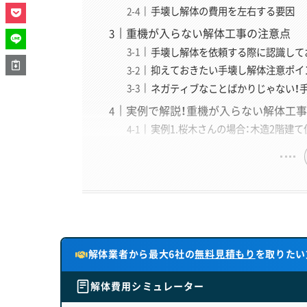
に、読者の「なぜ？」「どうして？
手壊し解体の費用を左右する要因
客様が使う言葉の橋渡し役となる
重機が入らない解体工事の注意点
手壊し解体を依頼する際に認識して
抑えておきたい手壊し解体注意ポイ
ネガティブなことばかりじゃない！
実例で解説！重機が入らない解体工
実例1.桜木さんの場合：木造2階建
解体業者から最大6社の
無料見積もり
を取りたい
解体費用シミュレーター