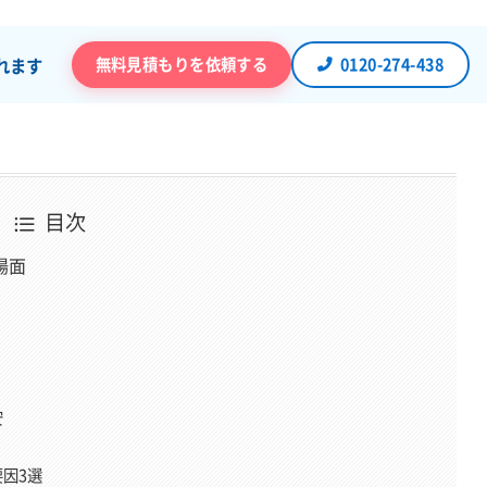
無料見積もりを依頼する
0120-274-438
れます
bディレクターとして6年以上、企画・執筆・編集から500社以上の解
らゆる工程を経験。近年は解体の前段にある空き家問題（管理・解体・
げている。正しい情報が届かず困っている方を助けたいという想いか
目次
リ解体」を立ち上げ、全記事の編集に責任を持つ。
場面
» 運営者情報とサイトの制作理念はこちら
安
ど！』に変わる瞬間を大切に、解説します。」
ことを得意とするライター。毎週の専門勉強会で得た最新知識を元
因3選