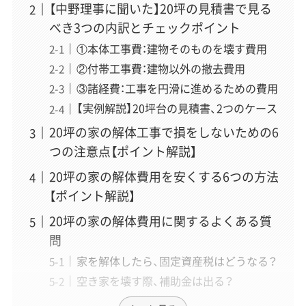
【中野理事に聞いた】20坪の見積書で見る
馬場 美月
（ばば みづき）
べき3つの内訳とチェックポイント
執筆
①本体工事費：建物そのものを壊す費用
「解体工事の準備から完了まで、初めての方でも迷わない
②付帯工事費：建物以外の撤去費用
よう、一つずつ丁寧に解説します。」
③諸経費：工事を円滑に進めるための費用
「初心者にもわかりやすく」をモットーに、解体工事の全工
【実例解説】20坪台の見積書、2つのケース
程をステップバイステップで解説する記事を得意とする
ライター。毎週の専門勉強会で得た知識や業者様へのイン
20坪の家の解体工事で損をしないための6
タビューを元に、手続きの流れや専門用語を図解なども交
つの注意点【ポイント解説】
えながら、読者が迷わずに理解できる記事作りを心がけて
いる。
20坪の家の解体費用を安くする6つの方法
【ポイント解説】
20坪の家の解体費用に関するよくある質
問
家を解体したら、固定資産税はどうなる？
空き家を壊す際、補助金は出る？