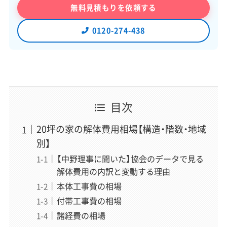
無料見積もりを依頼する
0120-274-438
「スッキリ解体」編集長
稲垣 瑞稀
（いながき みずき）
運営責任者
解体業界専門のWebメディアでWebディレクターとして6
目次
年以上、企画・執筆・編集から500社以上の解体業者取材ま
で、メディア運営のあらゆる工程を経験。近年は解体の前
20坪の家の解体費用相場【構造・階数・地域
段にある空き家問題（管理・解体・補助金・税制）にも取材領
別】
域を広げている。正しい情報が届かず困っている方を助け
【中野理事に聞いた】協会のデータで見る
たいという想いから、一個人の責任と情熱で「スッキリ解
解体費用の内訳と変動する理由
体」を立ち上げ、全記事の編集に責任を持つ。
» 運営者情報とサイトの制作理念はこちら
本体工事費の相場
付帯工事費の相場
諸経費の相場
「スッキリ解体」専属ライター