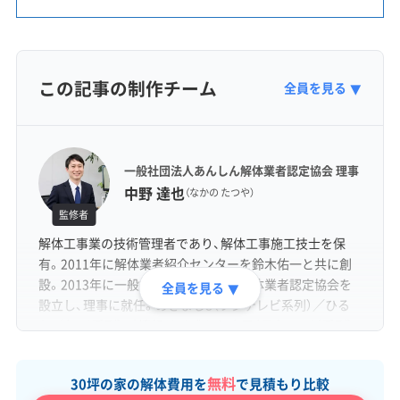
この記事の制作チーム
全員を見る
▼
一般社団法人あんしん解体業者認定協会 理事
中野 達也
（なかの たつや）
監修者
解体工事業の技術管理者であり、解体工事施工技士を保
有。2011年に解体業者紹介センターを鈴木佑一と共に創
設。2013年に一般社団法人あんしん解体業者認定協会を
全員を見る
▼
設立し、理事に就任。めざまし8（フジテレビ系列）／ひる
おび（TBS系列）／ 情報ライブ ミヤネ屋（日本テレビ系列）
／バイキングMORE（フジテレビ系列）など各種メディアに
出演。
無料
30坪の家の解体費用を
で見積もり比較