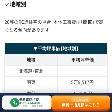
地域別
20坪のRC造住宅の場合、本体工事費は「
関東
」で高
くなる傾向があります。
▼
平均坪単価
【地域別】
地域
平均坪単価
北海道・東北
ー
関東
5万9,517円
中部
4万226円
無料電話相談
かんたん1分
0120-274-438
関西
5万2,815円
無料一括見積はこちら
8〜20時／土日祝も対応