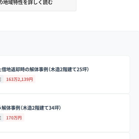
の地域特性を詳しく読む
しており、特に台地側にある昔ながらの狭い道が、解体費用を
など）は武蔵野台地の端にあたり地盤は比較的安定していますが、
地盤です。この低地エリアでは、工事の振動が周りに伝わりやす
す。
借地返却時の解体事例（木造2階建て25坪）
アでは、2トンダンプでさえ入るのが難しい狭い道が多く残って
が必須になることも少なくありません。加えて、廃棄物を運び出
宅
163万2,139円
で常に渋滞しています。
、手作業での解体や小型トラックでの小運搬が必要になるため、
解体事例（木造2階建て34坪）
の振動対策や、渋滞による運搬費の上昇も、結果的に見積もり金
宅
170万円