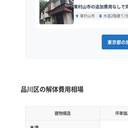
大井町のような再開発エリア周
東村山市の追加費用なしで完
め、解体工事の騒音やホコリに
東村山市
木造2階建て/
運営者 稲垣
す。私がこれまで見てきたトラ
が大半です。だからこそ、見積も
か？」と具体的に質問し、明確に
東京都の
大井町駅周辺の再開発がもたらす影響
品川区の解体費用相場
2026年3月に開業する大規模複合施設「OIMAC
しい騒音・粉塵対策が求められる可能性がありま
建物構造
坪単価
品川区の中心部、JR東日本品川車両基地の跡地で、大規
木造