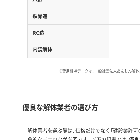
でいます。オフィスやホテル、商業施設などが入るこ
鉄骨造
特に注意したいのは、商業エリアが壁のない開放的
コリに敏感なため、開業後は近隣の解体工事の騒音
RC造
クが高まるでしょう。
内装解体
この再開発は品川区役所の新庁舎計画とも連動し
す。
※費用相場データは、一般社団法人あんしん解体
解体工事・空き家対策の補助金
優良な解体業者の選び方
特に注目すべきは、不燃化特区を対象とした期
に手厚い補助が受けられます。
解体業者を選ぶ際は、価格だけでなく「建設業許可の
角的なチェックが必要です。以下の記事では、
優良