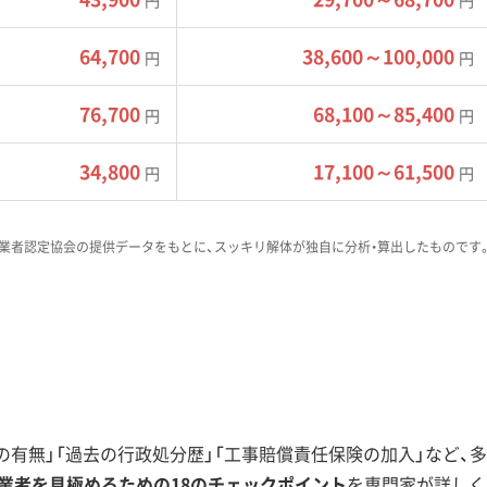
円
円
の複合施設は、2026年3月に開業予定です。
64,700
38,600～100,000
円
円
な「アウトモール型」である点です。このタイプは周辺の音や
や粉塵に対して、より厳しい目が向けられ、近隣トラブルのリ
76,700
68,100～85,400
円
円
34,800
17,100～61,500
円
円
ており、大井町エリア全体を大きく変えるプロジェクトといえ
業者認定協会の提供データをもとに、スッキリ解体が独自に分析・算出したものです
限付きの助成制度です。老朽化した建物の解体に対して、非常
有無」「過去の行政処分歴」「工事賠償責任保険の加入」など、多
業者を見極めるための18のチェックポイント
を専門家が詳しく