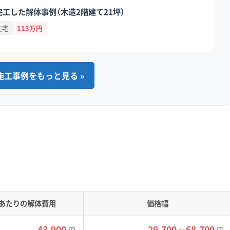
辺では、新しい住民や商業施設が増えるた
工した解体事例（木造2階建て21坪）
対する目が格段に厳しくなる傾向がありま
住宅
113万円
ブルでも、近隣への配慮不足が原因のもの
りの段階で「どのような近隣対策をします
答えてくれる業者を選ぶことが大切です。
施工事例をもっと見る »
HI TRACKS」の影響で、今後は周辺の解体工事に対して、より厳
す。
あたりの解体費用
価格幅
模な再開発「OIMACHI TRACKS（大井町トラックス）」が進
43,900
29,700～68,700