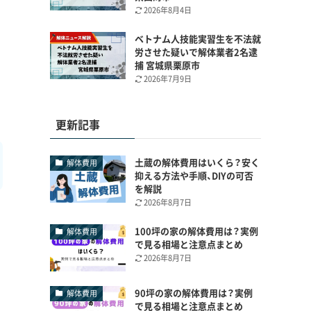
2026年8月4日
ベトナム人技能実習生を不法就
労させた疑いで解体業者2名逮
捕 宮城県栗原市
2026年7月9日
更新記事
土蔵の解体費用はいくら？安く
解体費用
抑える方法や手順、DIYの可否
を解説
2026年8月7日
100坪の家の解体費用は？実例
解体費用
で見る相場と注意点まとめ
2026年8月7日
90坪の家の解体費用は？実例
解体費用
で見る相場と注意点まとめ