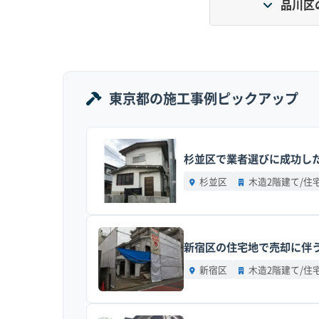
品川区
区内は地盤の安定した台地と軟弱な低地が混在
押し上げる主な原因になっています。
地形の特徴]：
区の西部から南部（荏原、上大崎
東京都の施工事例ピックアップ
東側の目黒川・立会川流域や海岸沿いは軟弱な
く、液状化などのリスクにも注意が求められま
杉並区で業者選びに成功した
道路事情]：
昔ながらの木造住宅が密集するエリ
います。こうした現場では、交通誘導員の配置
杉並区
木造2階建て/住
す湾岸方面の幹線道路は、大型トレーラーなど
費用への影響]：
道が狭い現場では重機が入れず
新宿区の住宅地で売却に伴う
工期が長引き人件費もかさみます。軟弱地盤で
額が上がる原因になります。
新宿区
木造2階建て/住