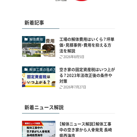
新着記事
工場の解体費用はいくら？坪単
解体費用
価・見積事例・費用を抑える方
法を解説
2026年8月5日
空き家の固定資産税はいつ上が
解体工事の進め方
る？2023年法改正後の条件や
対策
2026年7月27日
新着ニュース解説
【解体ニュース解説】解体工事
中の空き家から人骨発見 長崎
県西海市