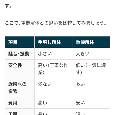
す。
ここで、重機解体との違いを比較してみましょう。
項目
手壊し解体
重機解体
騒音・振動
小さい
大きい
安全性
高い（丁寧な作
低い（一気に壊
業）
す）
近隣への
少ない
多い
影響
費用
高い
安い
工期
長い
短い