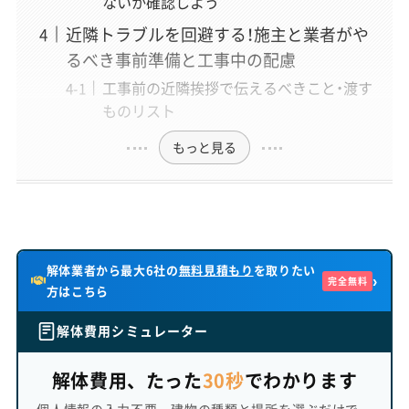
ないか確認しよう
取材を重ね、特に「お金」や「近隣トラブル」といった、誰も
近隣トラブルを回避する！施主と業者がや
が不安に思うテーマについて、心に寄り添う記事を執筆。
子育て中の母親ならではの、きめ細やかな視点も大切にし
るべき事前準備と工事中の配慮
ている。
工事前の近隣挨拶で伝えるべきこと・渡す
ものリスト
もっと見る
解体業者から最大6社の
無料見積もり
を取りたい
›
完全無料
方はこちら
解体費用シミュレーター
解体費用、たった
30秒
でわかります