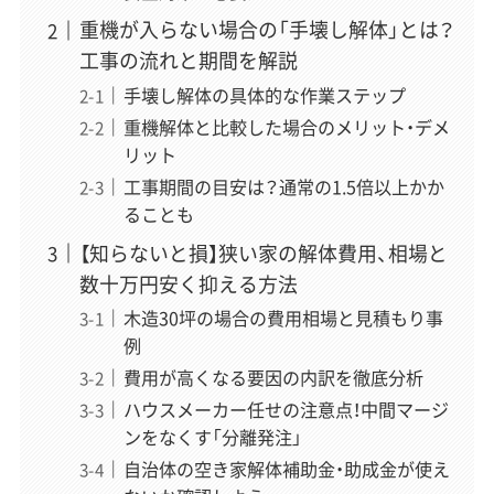
重機が入らない場合の「手壊し解体」とは？
解体業界専門のWebメディアでWebディレクターとして6
年以上、企画・執筆・編集から500社以上の解体業者取材ま
工事の流れと期間を解説
で、メディア運営のあらゆる工程を経験。近年は解体の前
手壊し解体の具体的な作業ステップ
段にある空き家問題（管理・解体・補助金・税制）にも取材領
重機解体と比較した場合のメリット・デメ
域を広げている。正しい情報が届かず困っている方を助け
リット
たいという想いから、一個人の責任と情熱で「スッキリ解
体」を立ち上げ、全記事の編集に責任を持つ。
工事期間の目安は？通常の1.5倍以上かか
» 運営者情報とサイトの制作理念はこちら
ることも
【知らないと損】狭い家の解体費用、相場と
数十万円安く抑える方法
「スッキリ解体」専属ライター
木造30坪の場合の費用相場と見積もり事
酒巻 久未子
（さかまき くみこ）
例
執筆
費用が高くなる要因の内訳を徹底分析
「解体工事でお悩みの方に、同じ主婦の立場から実用的な
ハウスメーカー任せの注意点！中間マージ
情報をお届けします。」
ンをなくす「分離発注」
数多くのお客様や業者様へのインタビューを通じて、お客
自治体の空き家解体補助金・助成金が使え
様が抱えるリアルな悩みに精通。実際の解体工事現場での