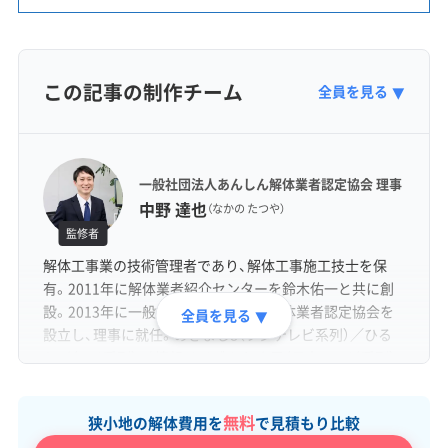
この記事の制作チーム
全員を見る
▼
一般社団法人あんしん解体業者認定協会 理事
中野 達也
（なかの たつや）
監修者
解体工事業の技術管理者であり、解体工事施工技士を保
有。2011年に解体業者紹介センターを鈴木佑一と共に創
設。2013年に一般社団法人あんしん解体業者認定協会を
全員を見る
▼
設立し、理事に就任。めざまし8（フジテレビ系列）／ひる
おび（TBS系列）／ 情報ライブ ミヤネ屋（日本テレビ系列）
／バイキングMORE（フジテレビ系列）など各種メディアに
出演。
無料
狭小地の解体費用を
で見積もり比較