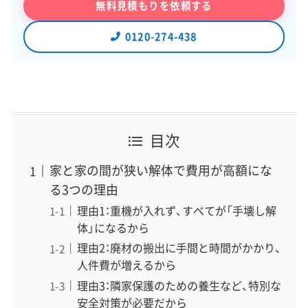
無料見積もりを依頼する
0120-274-438
一般社団法人あんしん解体業者認定協会 理
事・解体アドバイザー
初田 秀一
（はつだ しゅういち）
現場解説
解体アドバイザー歴15年、相談実績は11万件以上。お客様
目次
の不安を笑顔に変える現場のプロフェッショナル。「どん
な些細なことでも構いません」をモットーに、一期一会の
家と家の間が狭い解体で費用が高額にな
精神でお客様一人ひとりと向き合い、契約から工事完了ま
る3つの理由
で心から安心できる業者選定をサポート。この記事では現
理由1：重機が入れず、すべてが「手壊し解
場のリアルな視点から解説を担当。
体」になるから
理由2：廃材の搬出に手間と時間がかかり、
人件費が増えるから
「スッキリ解体」編集長
理由3：隣家保護のための養生など、特別な
稲垣 瑞稀
（いながき みずき）
安全対策が必要だから
運営責任者