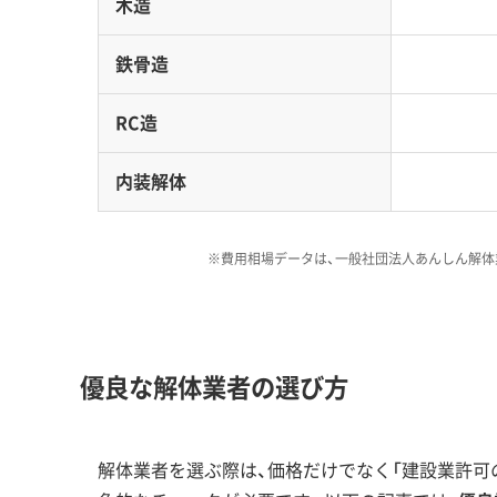
木造
2025年12月、JR関内駅前の旧市庁舎跡地で大規
のオフィス需要や商業エリアを活性化させ、中小
鉄骨造
み出しています。
RC造
その一方で、山手地区には住民が主体で運用する「
合い、庭木の保存に至るまで、法律以上に厳しい基
内装解体
わない新築は、まず認められにくいと考えておくべ
※費用相場データは、一般社団法人あんしん解体
加えて、かつて日雇い労働者の街だった寿町地区で
ェアハウスへ変える「リノベーション」が活発です
優良な解体業者の選び方
解体工事・空き家対策の補助金
解体業者を選ぶ際は、価格だけでなく「建設業許可の
崖地の安全対策や、特定の木造住宅が密集するエ