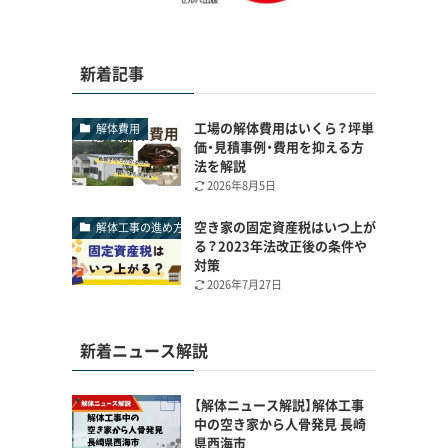
新着記事
工場の解体費用はいくら？坪単
解体費用
価・見積事例・費用を抑える方
法を解説
2026年8月5日
空き家の固定資産税はいつ上が
解体工事の進め方
る？2023年法改正後の条件や
対策
2026年7月27日
新着ニュース解説
【解体ニュース解説】解体工事
中の空き家から人骨発見 長崎
県西海市