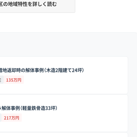
区の地域特性を詳しく読む
常に多く、手壊し解体や擁壁工事による追加費用が発生しやすい
特に山手町から根岸にかけては急な崖や坂が多く見られます。過
アもあり、今も土砂災害警戒区域に指定されている場所が点在
も多く残っているのが特徴です。
借地返却時の解体事例（木造2階建て24坪）
には、幅4m未満のいわゆる「2項道路」が網の目のように走っ
場に入れず、交通誘導員の配置が必須になるケースも珍しくありま
宅
135万円
、桜木町や曙町周辺で慢性的な渋滞が起きています。
による「手壊し解体」や廃材を少しずつ運び出す「小運搬」が必
解体事例（軽量鉄骨造33坪）
が通常の2倍以上になることもあります。古い擁壁の安全対策や
リスクも高いのがこのエリアの特徴です。
217万円