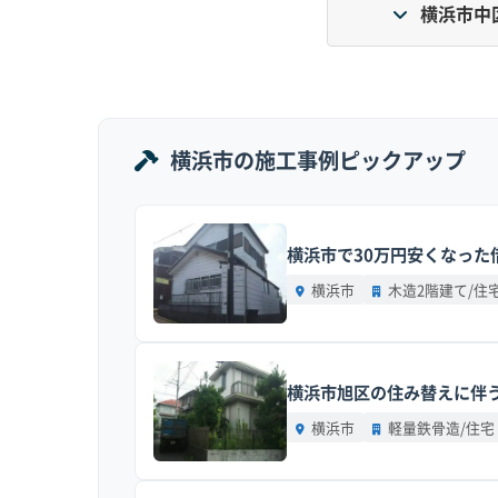
横浜市中
台地由来の「崖」と、昔ながらの「狭い道」が非
エリアです。
地形の特徴：
区の丘陵部は台地の端にあたり、
横浜市の施工事例ピックアップ
去の関東大震災で大規模な崖崩れが起きたエリ
します。明治から昭和初期に造られた古い擁壁
横浜市で30万円安くなった
道路事情：
北方町などの木造住宅が密集する地域
います。だからこそ、重機や4tトラックが現
横浜市
木造2階建て/住
せん。加えて、搬出ルートとなる国道16号線は
費用への影響：
重機が入れない現場では、作業員
横浜市旭区の住み替えに伴う
須です。結果として工期が長引き、解体坪単価
改修工事で、建物の解体とは別に費用がかかる
横浜市
軽量鉄骨造/住宅