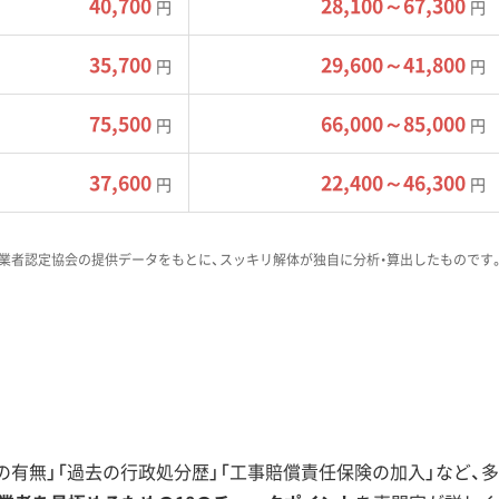
40,700
28,100～67,300
円
円
模再開発「BASEGATE横浜関内」が竣工しました。この動きは周
ビルの建て替えや店舗の改装といった新たな解体・建設需要を
35,700
29,600～41,800
円
円
75,500
66,000～85,000
円
円
山手まちづくり協定」があります。ここでは建物のデザインや
準が設けられています。そのため、安易な解体や周囲の景観と
37,600
22,400～46,300
円
円
きです。
業者認定協会の提供データをもとに、スッキリ解体が独自に分析・算出したものです
は、古い建物を壊すのではなく、内装を新しくしてホステルや
。これも中区の多様な街づくりの一面です。
有無」「過去の行政処分歴」「工事賠償責任保険の加入」など、多
リア（不燃化推進地域）での解体に対し、手厚い補助金制度が