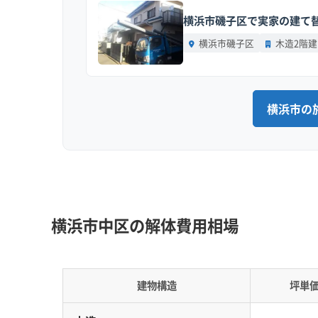
私がこれまでに見てきた失敗例
横浜市磯子区で実家の建て替
です。特にこのエリアのような傾
横浜市磯子区
木造2階建
運営者 稲垣
性」について具体的に説明して
重要なポイントです。
横浜市の
歴史的景観と都市再生が交差する解体
関内駅前の大規模再開発が完了した一方で、山
横浜市中区の解体費用相場
よる再生が進むなど、場所ごとに全く異なるルー
建物構造
坪単
横浜市中区での解体や建設は、場所によって全く