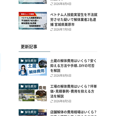
2026年8月4日
ベトナム人技能実習生を不法就
労させた疑いで解体業者2名逮
捕 宮城県栗原市
2026年7月9日
更新記事
土蔵の解体費用はいくら？安く
解体費用
抑える方法や手順、DIYの可否
を解説
2026年8月6日
工場の解体費用はいくら？坪単
解体費用
価・見積事例・費用を抑える方
法を解説
2026年8月5日
店舗解体の費用相場はいくら？
解体費用