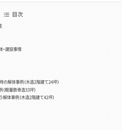
目次
性
体・建設事情
時の解体事例（木造2階建て24坪）
（軽量鉄骨造33坪）
解体事例（木造2階建て42坪）