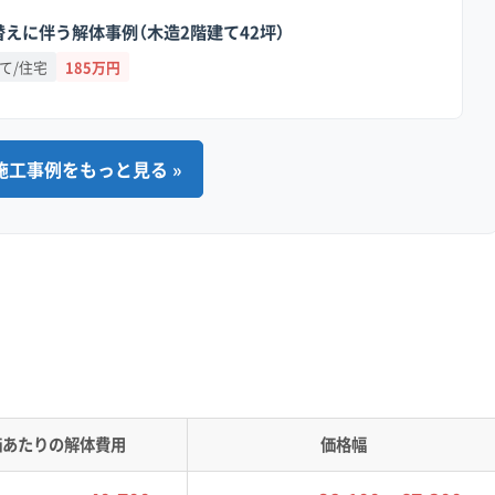
として多いのが、古い擁壁の崩落トラブル
えに伴う解体事例（木造2階建て42坪）
斜地では、見積もりの段階で「擁壁の安全
て/住宅
185万円
くれる業者を選ぶのが、失敗しないための
施工事例をもっと見る »
・建設事情
手地区には厳しい景観協定があり、寿町ではリノベーションに
ルが存在します。
価あたりの解体費用
価格幅
異なるアプローチが求められます。