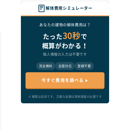
解体費用シミュレーター
あなたの建物の解体費用は？
30秒
たった
で
概算がわかる！
個人情報の入力は不要です
て
完全無料
全国対応
登録不要
今すぐ費用を調べる
※ 概算は目安です。正確な金額は現地調査が必要です