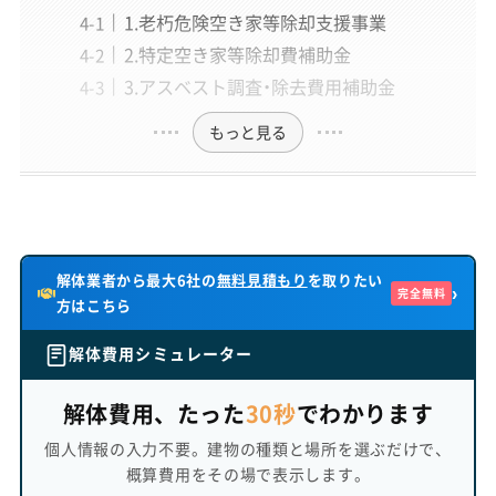
体」を立ち上げ、全記事の編集に責任を持つ。
1.老朽危険空き家等除却支援事業
» 運営者情報とサイトの制作理念はこちら
2.特定空き家等除却費補助金
3.アスベスト調査・除去費用補助金
もっと見る
「スッキリ解体」専属ライター
酒巻 久未子
（さかまき くみこ）
執筆
「解体工事でお悩みの方に、同じ主婦の立場から実用的な
情報をお届けします。」
解体業者から最大6社の
無料見積もり
を取りたい
数多くのお客様や業者様へのインタビューを通じて、お客
›
完全無料
方はこちら
様が抱えるリアルな悩みに精通。実際の解体工事現場での
取材を重ね、特に「お金」や「近隣トラブル」といった、誰も
解体費用シミュレーター
が不安に思うテーマについて、心に寄り添う記事を執筆。
子育て中の母親ならではの、きめ細やかな視点も大切にし
解体費用、たった
30秒
でわかります
ている。
個人情報の入力不要。建物の種類と場所を選ぶだけで、
概算費用をその場で表示します。