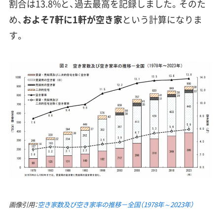
割合は13.8%と、過去最高を記録しました。そのた
め、
およそ7軒に1軒が空き家
という計算になりま
す。
画像引用：
空き家数及び空き家率の推移－全国（1978年～2023年）