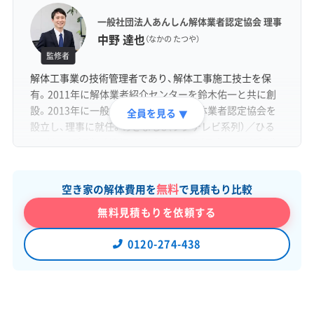
一般社団法人あんしん解体業者認定協会 理事
中野 達也
（なかの たつや）
監修者
解体工事業の技術管理者であり、解体工事施工技士を保
有。2011年に解体業者紹介センターを鈴木佑一と共に創
設。2013年に一般社団法人あんしん解体業者認定協会を
全員を見る
▼
設立し、理事に就任。めざまし8（フジテレビ系列）／ひる
おび（TBS系列）／ 情報ライブ ミヤネ屋（日本テレビ系列）
／バイキングMORE（フジテレビ系列）など各種メディアに
出演。
無料
空き家の解体費用を
で見積もり比較
無料見積もりを依頼する
0120-274-438
一般社団法人あんしん解体業者認定協会 理
事・解体アドバイザー
初田 秀一
（はつだ しゅういち）