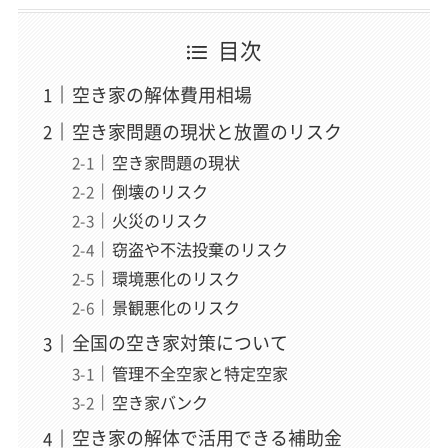
現場解説
解体アドバイザー歴15年、相談実績は11万件以上。お客様
目次
の不安を笑顔に変える現場のプロフェッショナル。「どん
な些細なことでも構いません」をモットーに、一期一会の
空き家の解体費用相場
精神でお客様一人ひとりと向き合い、契約から工事完了ま
空き家問題の現状と放置のリスク
で心から安心できる業者選定をサポート。この記事では現
場のリアルな視点から解説を担当。
空き家問題の現状
倒壊のリスク
火災のリスク
「スッキリ解体」編集長
窃盗や不法投棄のリスク
稲垣 瑞稀
（いながき みずき）
環境悪化のリスク
運営責任者
景観悪化のリスク
解体業界専門のWebメディアでWebディレクターとして6
全国の空き家対策について
年以上、企画・執筆・編集から500社以上の解体業者取材ま
で、メディア運営のあらゆる工程を経験。近年は解体の前
管理不全空家と特定空家
段にある空き家問題（管理・解体・補助金・税制）にも取材領
空き家バンク
域を広げている。正しい情報が届かず困っている方を助け
空き家の解体で活用できる補助金
たいという想いから、一個人の責任と情熱で「スッキリ解