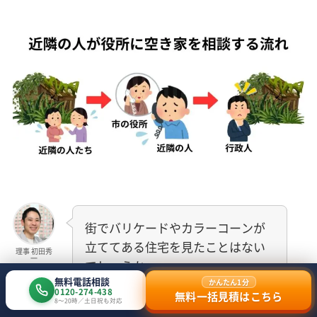
街でバリケードやカラーコーンが
立ててある住宅を見たことはない
理事 初田秀
一
でしょうか。
無料電話相談
「近づいたら危ない」「完全に崩れて
かんたん1分
0120-274-438
無料一括見積はこちら
いる」といった状態になると、指導
8〜20時／土日祝も対応