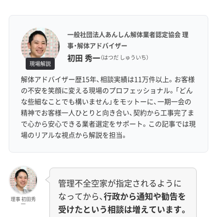
一般社団法人あんしん解体業者認定協会 理
事・解体アドバイザー
初田 秀一
（はつだ しゅういち）
現場解説
解体アドバイザー歴15年、相談実績は11万件以上。お客様
の不安を笑顔に変える現場のプロフェッショナル。「どん
な些細なことでも構いません」をモットーに、一期一会の
精神でお客様一人ひとりと向き合い、契約から工事完了ま
で心から安心できる業者選定をサポート。この記事では現
場のリアルな視点から解説を担当。
管理不全空家が指定されるように
なってから、
行政から通知や勧告を
理事 初田秀
一
受けたという相談は増えています。