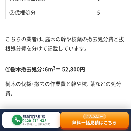
②伐根処分
5
こちらの業者は、庭木の幹や枝葉の撤去処分費と抜
根処分費を分けて記載しています。
3
①樹木撤去処分：6m
＝ 52,800円
樹木の伐採・撤去の作業費と幹や枝、葉などの処分
費。
②伐根処分：5本 ＝ 37,500円
無料電話相談
かんたん1分
0120-274-438
無料一括見積はこちら
8〜20時／土日祝も対応
抜根の作業費と根の処分費。