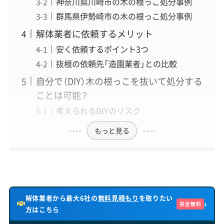
神奈川県川崎市の木の根っこ処分事例
年以上、企画・執筆・編集から500社以上の解体業者取材ま
で、メディア運営のあらゆる工程を経験。近年は解体の前
群馬県伊勢崎市の木の根っこ処分事例
段にある空き家問題（管理・解体・補助金・税制）にも取材領
解体業者に依頼するメリット
域を広げている。正しい情報が届かず困っている方を助け
たいという想いから、一個人の責任と情熱で「スッキリ解
安く依頼するポイント3つ
体」を立ち上げ、全記事の編集に責任を持つ。
抜根の依頼先「造園業者」との比較
» 運営者情報とサイトの制作理念はこちら
自分で（DIY）木の根っこを抜いて処分する
ことは可能？
考えられるDIYのリスク
「スッキリ解体」専属ライター
丸山 夏実
（まるやま なつみ）
もっと見る
執筆
「”わからない”という不安を、”わかった！”の安心に変え
るお手伝いをします。」
はじめて解体工事に直面する方の不安な気持ちに、誰より
も共感することを大切にするライター。数多くの業者イン
解体業者から最大6社の
無料見積もり
を取りたい
›
完全無料
タビューや専門勉強会を通じて、プロの専門用語を一般の
方はこちら
方にもわかりやすく伝える。読者と同じ目線に立ち、一緒