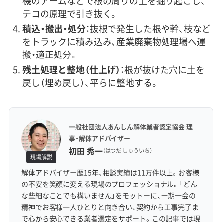
機のアームなどで根の周りの土を掘り起こし、
テコの原理で引き抜く。
積込・搬出・処分
：抜根で発生した根や幹、枝など
をトラックに積み込み、産業廃棄物処理場へ運
搬・適正処分。
残土処理と整地（仕上げ）
：根が抜けた穴に土を
戻し（埋め戻し）、平らに整地する。
一般社団法人あんしん解体業者認定協会 理
事・解体アドバイザー
初田 秀一
（はつだ しゅういち）
現場解説
解体アドバイザー歴15年、相談実績は11万件以上。お客様
の不安を笑顔に変える現場のプロフェッショナル。「どん
な些細なことでも構いません」をモットーに、一期一会の
精神でお客様一人ひとりと向き合い、契約から工事完了ま
で心から安心できる業者選定をサポート。この記事では現