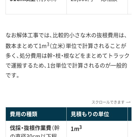
なお解体工事では、比較的小さな木の抜根費用は、
3
数本まとめて1m
（立米）単位で計算されることが
多く、処分費用は幹・枝・根などをまとめてトラック
で運搬するため、1台単位で計算されるのが一般的
です。
スクロールできます
費用の種類
見積もりの単位
費
伐採・抜根作業費
（幹
3
6
1m
の直径30cm以下程