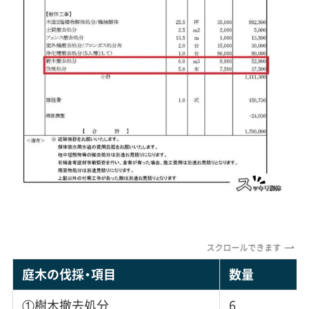
スクロールできます
庭木の伐採・項目
数量
①樹木撤去処分
6