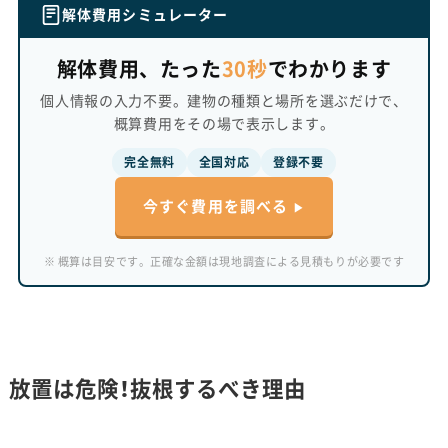
に不安を解決していくパートナーのような記事作りを信
解体費用シミュレーター
条としている。
解体費用、たった
30秒
でわかります
個人情報の入力不要。建物の種類と場所を選ぶだけで、
概算費用をその場で表示します。
完全無料
全国対応
登録不要
今すぐ費用を調べる
※ 概算は目安です。正確な金額は現地調査による見積もりが必要です
放置は危険！抜根するべき理由