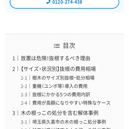
0120-274-438
一般社団法人あんしん解体業者認定協会 理
事・解体アドバイザー
初田 秀一
（はつだ しゅういち）
現場解説
解体アドバイザー歴15年、相談実績は11万件以上。お客様
目次
の不安を笑顔に変える現場のプロフェッショナル。「どん
な些細なことでも構いません」をモットーに、一期一会の
放置は危険！抜根するべき理由
精神でお客様一人ひとりと向き合い、契約から工事完了ま
【サイズ・状況別】抜根の費用相場
で心から安心できる業者選定をサポート。この記事では現
場のリアルな視点から解説を担当。
樹木のサイズ別抜根・処分相場
重機（ユンボ等）導入の費用
抜根にかかる5つの費用内訳
「スッキリ解体」編集長
費用が高額になりやすい特殊なケース
稲垣 瑞稀
（いながき みずき）
木の根っこの処分を含む解体事例
運営責任者
埼玉県久喜市の木の根っこ処分事例
解体業界専門のWebメディアでWebディレクターとして6