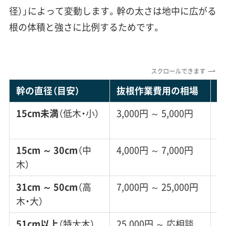
径）」によって変動します。幹の太さは地中に広がる
根の体積と強さに比例するためです。
スクロールできます
幹の直径（目安）
抜根作業費用の相場
15cm未満
（低木・小）
3,000円 ～ 5,000円
3
15cm ～ 30cm
（中
4,000円 ～ 7,000円
7
木）
31cm ～ 50cm
（高
7,000円 ～ 25,000円
1
木・大）
51cm以上
（特大木）
25,000円 ～ 応相談
2