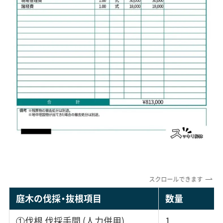
スクロールできます
庭木の伐採・抜根項目
数量
①伐根 伐採手間 (人力併用)
1