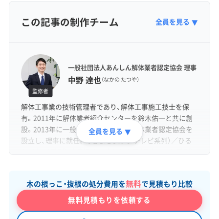
この記事の制作チーム
全員を見る
▼
一般社団法人あんしん解体業者認定協会 理事
中野 達也
（なかの たつや）
監修者
解体工事業の技術管理者であり、解体工事施工技士を保
有。2011年に解体業者紹介センターを鈴木佑一と共に創
設。2013年に一般社団法人あんしん解体業者認定協会を
全員を見る
▼
設立し、理事に就任。めざまし8（フジテレビ系列）／ひる
おび（TBS系列）／ 情報ライブ ミヤネ屋（日本テレビ系列）
／バイキングMORE（フジテレビ系列）など各種メディアに
出演。
無料
木の根っこ・抜根の処分費用を
で見積もり比較
無料見積もりを依頼する