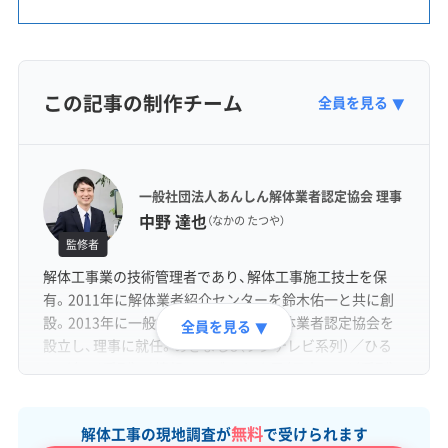
この記事の制作チーム
全員を見る
▼
一般社団法人あんしん解体業者認定協会 理事
中野 達也
（なかの たつや）
監修者
解体工事業の技術管理者であり、解体工事施工技士を保
有。2011年に解体業者紹介センターを鈴木佑一と共に創
設。2013年に一般社団法人あんしん解体業者認定協会を
全員を見る
▼
設立し、理事に就任。めざまし8（フジテレビ系列）／ひる
おび（TBS系列）／ 情報ライブ ミヤネ屋（日本テレビ系列）
／バイキングMORE（フジテレビ系列）など各種メディアに
出演。
無料
解体工事の現地調査が
で受けられます