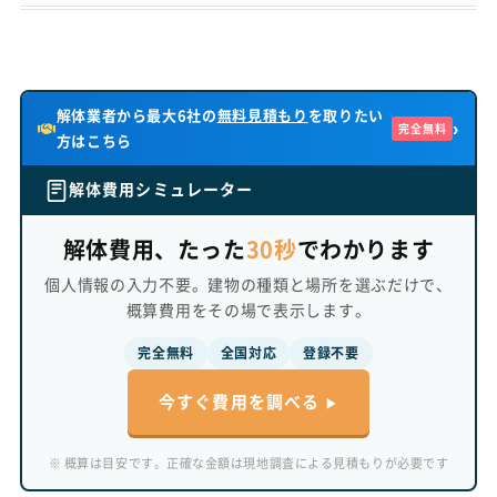
も共感することを大切にするライター。数多くの業者イン
タビューや専門勉強会を通じて、プロの専門用語を一般の
方にもわかりやすく伝える。読者と同じ目線に立ち、一緒
に不安を解決していくパートナーのような記事作りを信
条としている。
解体業者から最大6社の
無料見積もり
を取りたい
›
完全無料
方はこちら
解体費用シミュレーター
解体費用、たった
30秒
でわかります
個人情報の入力不要。建物の種類と場所を選ぶだけで、
概算費用をその場で表示します。
完全無料
全国対応
登録不要
今すぐ費用を調べる
※ 概算は目安です。正確な金額は現地調査による見積もりが必要です