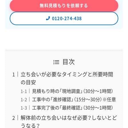
無料見積もりを依頼する
0120-274-438
一般社団法人あんしん解体業者認定協会 理
事・解体アドバイザー
初田 秀一
（はつだ しゅういち）
現場解説
解体アドバイザー歴15年、相談実績は11万件以上。お客様
目次
の不安を笑顔に変える現場のプロフェッショナル。「どん
な些細なことでも構いません」をモットーに、一期一会の
立ち会いが必要なタイミングと所要時間
精神でお客様一人ひとりと向き合い、契約から工事完了ま
の目安
で心から安心できる業者選定をサポート。この記事では現
見積もり時の「現地調査」（30分〜1時間）
場のリアルな視点から解説を担当。
工事中の「進捗確認」（15分〜30分）※任意
工事完了後の「最終確認」（30分〜1時間）
「スッキリ解体」編集長
解体前の立ち会いはなぜ必要？しないとど
稲垣 瑞稀
（いながき みずき）
うなる？