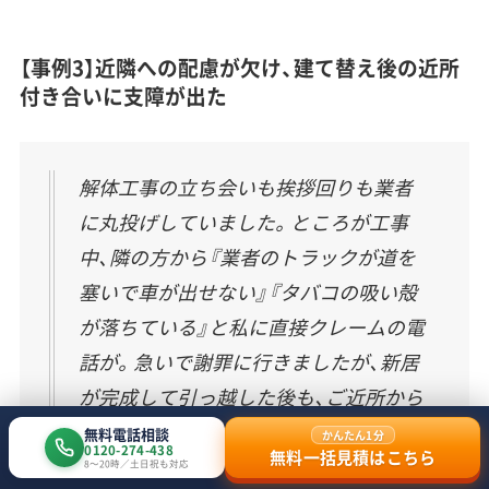
【事例3】近隣への配慮が欠け、建て替え後の近所
付き合いに支障が出た
解体工事の立ち会いも挨拶回りも業者
に丸投げしていました。ところが工事
中、隣の方から『業者のトラックが道を
塞いで車が出せない』『タバコの吸い殻
が落ちている』と私に直接クレームの電
話が。急いで謝罪に行きましたが、新居
が完成して引っ越した後も、ご近所から
は冷たい目で見られるようになってし
無料電話相談
かんたん1分
0120-274-438
無料一括見積はこちら
まいました。
8〜20時／土日祝も対応