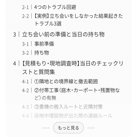
運営責任者
4つのトラブル回避
解体業界専門のWebメディアでWebディレクターとして6
【実例】立ち会いをしなかった結果起きた
年以上、企画・執筆・編集から500社以上の解体業者取材ま
トラブル3選
で、メディア運営のあらゆる工程を経験。近年は解体の前
段にある空き家問題（管理・解体・補助金・税制）にも取材領
立ち会い前の準備と当日の持ち物
域を広げている。正しい情報が届かず困っている方を助け
事前準備
たいという想いから、一個人の責任と情熱で「スッキリ解
持ち物
体」を立ち上げ、全記事の編集に責任を持つ。
» 運営者情報とサイトの制作理念はこちら
【見積もり・現地調査時】当日のチェックリ
ストと質問集
①隣地との境界線と撤去範囲
「スッキリ解体」専属ライター
②付帯工事（庭木・カーポート・残置物な
丸山 夏実
（まるやま なつみ）
ど）の有無
執筆
③重機の搬入ルートと近隣対策
「”わからない”という不安を、”わかった！”の安心に変え
④地中埋設物が出た際の連絡ルール
るお手伝いをします。」
もっと見る
はじめて解体工事に直面する方の不安な気持ちに、誰より