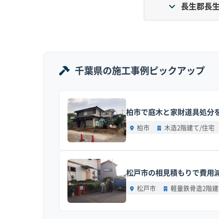
長生郡長生
村の全域が平坦な低地のため重機の搬入はしや
もり金額に影響します。
千葉県の施工事例ピックアップ
地形の特徴：
九十九里平野の南部に位置する低
反面、高低差がなく水はけが良くないため、基
徴です。また、過去には南関東ガス田のかん水
柏市で庭木と家財道具処分を
た歴史もあり、古い建物にはその影響が残って
柏市
木造2階建て/住宅
道路事情：
村の中央部を通る広域農道沿いは道
し、一松地区の昔ながらの集落や八積駅の北側
や、トラックが曲がれないようなクランクも多
松戸市の相見積もりで費用減
費用への影響：
道が狭いエリアでは、2トント
松戸市
軽量鉄骨造2階建
（こうんぱん）」という作業が必須です。これ
す。加えて、地下水位が高い土地で基礎を解体