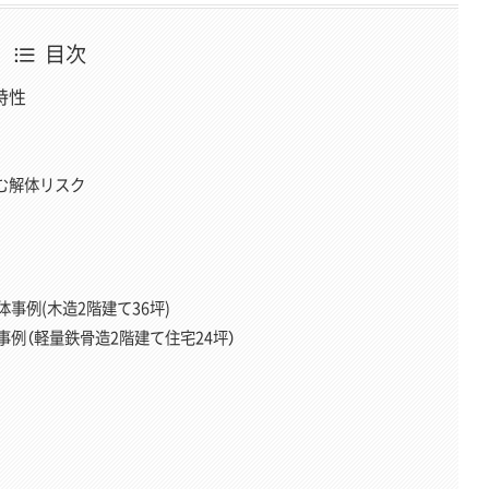
目次
特性
む解体リスク
事例(木造2階建て36坪)
例（軽量鉄骨造2階建て住宅24坪）