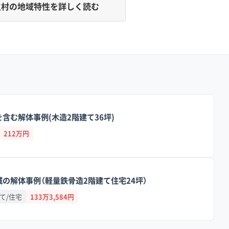
村の地域特性を詳しく読む
すいですが、地下水位の高さと、新旧が混在する道路網が見積
地で、山や丘陵はありません。そのため土砂災害のリスクは低い
礎を解体するために地面を掘ると地下水が湧き出しやすいのが
（天然ガスを含んだ地下水）の汲み上げが原因で地盤沈下が起き
含む解体事例(木造2階建て36坪)
いることも考えられます。
212万円
が広く直線的で、大型トラックの通行も問題ありません。しか
に広がる旧市街地では、道幅が2mから3mほどしかない狭い道
く残っています。
の解体事例（軽量鉄骨造2階建て住宅24坪）
ラックなど小型の車両で何度も往復して廃材を運び出す「小運搬
て/住宅
133万3,584円
が運搬費や人件費を押し上げ、見積もり金額が上がる主な原因で
する際は、湧き出す水を排水するポンプや、泥水をきれいにする