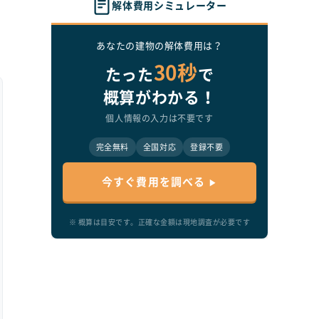
解体費用シミュレーター
あなたの建物の解体費用は？
30秒
たった
で
概算がわかる！
個人情報の入力は不要です
特
完全無料
全国対応
登録不要
今すぐ費用を調べる
※ 概算は目安です。正確な金額は現地調査が必要です