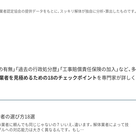
業者認定協会の提供データをもとに、スッキリ解体が独自に分析・算出したものです
一般的なライフラインに加えて、天然ガス開発の企業が敷設し
地下水）輸送管」が網の目のように走っています。特に、ガス井戸
密度が高いと考えられます。
の配管を誤って壊してしまうと、火災や土壌汚染といった重大
有無」「過去の行政処分歴」「工事賠償責任保険の加入」など、多
害賠償を請求されるリスクも伴います。
業者を見極めるための18のチェックポイント
を専門家が詳しく
家用のガス井戸（廃井戸）が知られないまま埋まっているケー
抜いてしまうと、地面の陥没やガス漏洩といった危険な事態を
者の選び方18選
の業者に頼んでも同じじゃないの？ いいえ、違います。解体業者によって技
、役場への確認だけでなく、ガス開発企業へ埋設管の有無を照
ブルへの対応能力は大きく異なるんです。 もし…