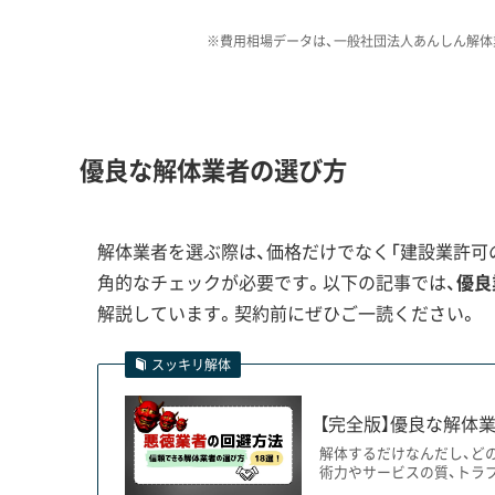
存在です。
※費用相場データは、一般社団法人あんしん解体
長生村の地下には、水道や通常のガス管といった
特殊な「ガス輸送管」や「かん水（天然ガスを含む
優良な解体業者の選び方
多い本郷、薮塚、七井土といった地区では、配管の
もし解体後の整地や新しい家の基礎工事でこれら
解体業者を選ぶ際は、価格だけでなく「建設業許可の
事故につながりかねません。そうなれば、莫大な損
角的なチェックが必要です。以下の記事では、
優良
解説しています。契約前にぜひご一読ください。
さらに、古い農家の敷地内には、昔使われていた自
もあります。万が一、重機でこの上を通って踏み
スッキリ解体
き起こします。
【完全版】優良な解体業
解体するだけなんだし、ど
だからこそ、長生村で地面を掘る工事をする場合は
術力やサービスの質、トラ
することが、事故を防ぐための絶対条件です。