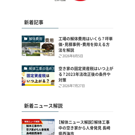
新着記事
工場の解体費用はいくら？坪単
解体費用
価・見積事例・費用を抑える方
法を解説
2026年8月5日
空き家の固定資産税はいつ上が
解体工事の進め方
る？2023年法改正後の条件や
対策
2026年7月27日
新着ニュース解説
【解体ニュース解説】解体工事
中の空き家から人骨発見 長崎
県西海市