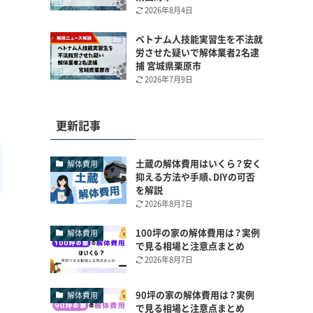
2026年8月4日
ベトナム人技能実習生を不法就
労させた疑いで解体業者2名逮
捕 宮城県栗原市
2026年7月9日
更新記事
土蔵の解体費用はいくら？安く
解体費用
抑える方法や手順、DIYの可否
を解説
2026年8月7日
100坪の家の解体費用は？実例
解体費用
で見る相場と注意点まとめ
2026年8月7日
90坪の家の解体費用は？実例
解体費用
で見る相場と注意点まとめ