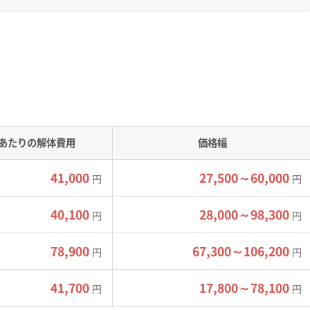
めの追加費用がかかるケースもあります。
界でも特に注意が必要な点として知られて
トラブル事例でも、この調査を怠った業者
加費用が発生したりするケースがありまし
の調査はどのように行いますか？」と質問
あたりの解体費用
価格幅
事情に精通した業者を選ぶことが失敗しな
41,000
27,500～60,000
円
円
40,100
28,000～98,300
円
円
解体リスク
78,900
67,300～106,200
円
円
41,700
17,800～78,100
円
円
網の目のように張り巡らされた、ガスや『かん水』の輸送管の