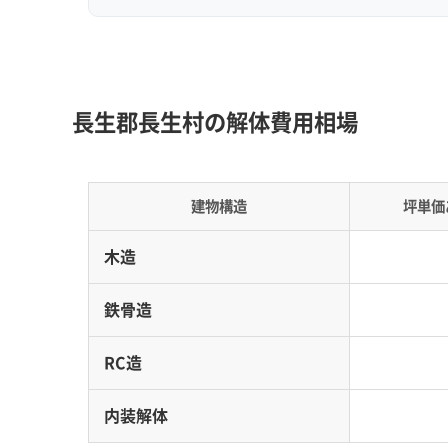
沈殿槽の設置が必要になることもあり、そのた
長生村の地下埋設管は、解体業
長生郡長生村の解体費用相場
います。私がこれまで見てきた
運営者 稲垣
が原因で、工事が中断したり追
た。見積もりの段階で「埋設管
建物構造
坪単価
し、明確に回答できる、地域の
いためのポイントです。
木造
鉄骨造
天然ガス・ヨウ素産業と『地下』に潜む
RC造
内装解体
長生村の解体工事で最も注意すべき点は、地下に