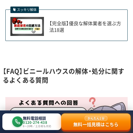
スッキリ解体
【完全版】優良な解体業者を選ぶ方
法18選
【FAQ】ビニールハウスの解体・処分に関す
るよくある質問
無料電話相談
かんたん1分
0120-274-438
無料一括見積はこちら
8〜20時／土日祝も対応