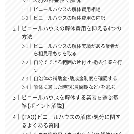
域を広げている。正しい情報が届かず困っている方を助け
ビニールハウスの解体費用相場
たいという想いから、一個人の責任と情熱で「スッキリ解
体」を立ち上げ、全記事の編集に責任を持つ。
ビニールハウスの解体費用の内訳
» 運営者情報とサイトの制作理念はこちら
ビニールハウスの解体費用を抑える4つの
方法
ビニールハウスの解体実績がある業者か
「スッキリ解体」専属ライター
ら相見積もりを取る
丸山 夏実
（まるやま なつみ）
自分でできる範囲の片付け・撤去作業を行
執筆
う
「”わからない”という不安を、”わかった！”の安心に変え
自治体の補助金・助成金制度を確認する
るお手伝いをします。」
解体に適した時期（農閑期など）を選ぶ
はじめて解体工事に直面する方の不安な気持ちに、誰より
ビニールハウスを解体する業者を選ぶ基
も共感することを大切にするライター。数多くの業者イン
準【ポイント解説】
タビューや専門勉強会を通じて、プロの専門用語を一般の
方にもわかりやすく伝える。読者と同じ目線に立ち、一緒
【FAQ】ビニールハウスの解体・処分に関す
に不安を解決していくパートナーのような記事作りを信
るよくある質問
条としている。