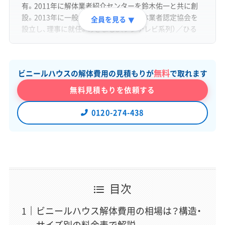
有。2011年に解体業者紹介センターを鈴木佑一と共に創
設。2013年に一般社団法人あんしん解体業者認定協会を
全員を見る
▼
設立し、理事に就任。めざまし8（フジテレビ系列）／ひる
おび（TBS系列）／ 情報ライブ ミヤネ屋（日本テレビ系列）
／バイキングMORE（フジテレビ系列）など各種メディアに
出演。
無料
ビニールハウスの解体費用の見積もりが
で取れます
無料見積もりを依頼する
0120-274-438
「スッキリ解体」編集長
稲垣 瑞稀
（いながき みずき）
運営責任者
解体業界専門のWebメディアでWebディレクターとして6
目次
年以上、企画・執筆・編集から500社以上の解体業者取材ま
で、メディア運営のあらゆる工程を経験。近年は解体の前
ビニールハウス解体費用の相場は？構造・
段にある空き家問題（管理・解体・補助金・税制）にも取材領
サイズ別の料金表で解説