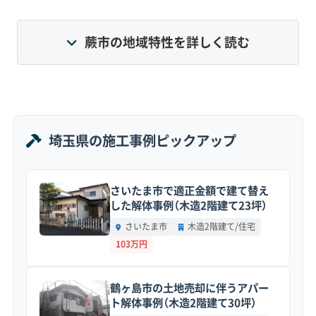
この極めてコンパクトな街のつくりが、解体工事に
おける隣家との距離の近さ、騒音・振動への特別な
蕨市の地域特性を詳しく読む
配慮、そして廃材の搬出入の難しさといった特有の
課題を生んでいます。
埼玉県の施工事例ピックアップ
地形・道路事情と解体費用の傾向
さいたま市で適正金額で建て替え
した解体事例（木造2階建て23坪）
荒川低地の軟弱な地盤と、旧中山道「蕨宿」時代
さいたま市
木造2階建て/住宅
の名残である狭い道が、振動対策や小型車での
103万円
廃材搬出を必須にしています。これが解体費用
を押し上げる主な要因です。
鶴ヶ島市の土地売却に伴うアパー
ト解体事例（木造2階建て30坪）