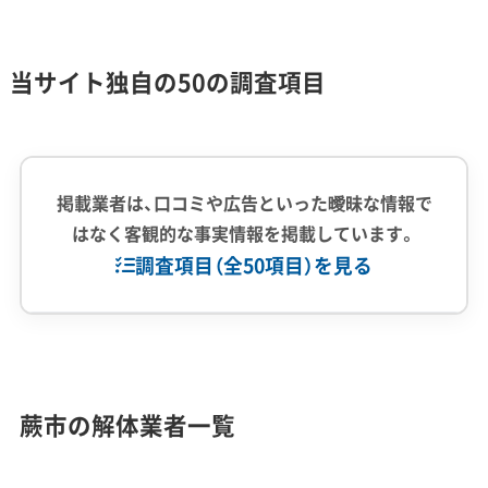
せません。
当サイト独自の50の調査項目
解体工事・空き家対策の補助金
掲載業者は、口コミや広告といった曖昧な情報で
蕨市には、古い耐震基準の空き家解体や危険な
はなく客観的な事実情報を掲載しています。
調査項目（全50項目）を見る
ブロック塀の撤去に使える補助金制度があり
ます。ただし、建て替え目的の場合は対象外に
なるなど注意点もあります。
企業経験・規模
(7)
1,000件以上の実績
500件以上の実績
創業30年以上
蕨市の解体業者一覧
従業員30人以上
中間処理場保有
公共工事の経験
補助金額・
制度名
対象・条件
重機保有
率