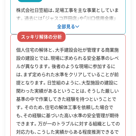
築物ア
工事賠償責任保険
違反歴なし
表彰・受賞
現場清掃
株式会社日笠組は、足場工事を主な事業としていま
スベス
最大25万円
民間建築物のアスベスト
ISO認証
電子マニフェスト
地域貢献・ボランティア
す。過去には「ジャスコ戸田店」や「川口信用金庫」
ト含有
程度
含有調査が対象。
といった、地域の大型施設の建設にも携わった実績
全部見る
調査補
があります。こうした大規模な現場では、個人の住
顧客対応・サービス
(17)
スッキリ解体の分析
宅工事に比べてより厳しい安全基準や工程管理が
助
個人住宅の解体と、大手建設会社が管理する商業施
求められます。その経験は、住宅の解体工事におい
自社ホームページ
無料見積もり
不要品回収
不要品買取
設の建設とでは、現場に求められる安全基準のレベ
ても、安全への配慮やスムーズな作業計画に活かさ
不動産取引
補助金・助成金申請
土地活用
滅失登記
これらの補助金を利用するには、必ず工事の契約や
ルが異なります。後者のような現場に参加するに
れています。従業員30名という体制と、川口市にあ
建設リサイクル届
近隣挨拶
翌営業日連絡
着工の「前」に申請し、交付決定を受けなくてはなり
は、まず定められた水準をクリアしていることが前
る1,300坪の資材センターが、安定した工事の提供
クレジットカード
解体ローン
SNS
土対応
日祝対応
提となります。日笠組のように、大型施設の建設に
を支えています。
ません。特に老朽空き家解体補助金は、建て替え目
年中無休
関わった実績があるということは、そうした厳しい
的の工事は対象外となる可能性が高いため、事前に
基準の中で作業してきた経験を持つということで
市の建築課へ相談することが重要です。
す。そのため、住宅の解体工事を依頼した場合で
※項目にカーソルを合わせると詳細な説明が表示されます。
も、その経験に基づいた高い水準の安全管理が期待
※制度の最新情報や申請様式は、必ず自治体の公式
できます。万が一のトラブルに対する組織としての
対応力も、こうした実績からある程度推測できるで
サイトをご確認ください。