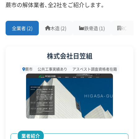
蕨市の解体業者、全2社をご紹介します。
蕨市老
昭和56年5月31日以前に
対応工事
(10)
朽空き
解体費用の
着工された木造空き家。
全業者 (2)
木造 (2)
鉄骨造 (1)
RC造 (0)
アスベストレベル1,2除去
ブロック塀
土木工事
家等解
3分の1（上
所有権以外の権利がな
リフォーム工事
新築工事
外構工事
火災
杭抜き工事
体補助
限30万円）
く、市税の滞納がないこ
県外出張
樹木伐採
金
と等が条件です。
株式会社日笠組
保有資格
撤去費用の
(9)
蕨市
公共工事実績あり
アスベスト調査資格者在籍
ブロッ
1/2～2/3程
道路に面した高さ1m以
建設業許可
解体工事業登録
産業廃棄物収集運搬業許可
ク塀等
度（上限10
上の危険なコンクリート
産業廃棄物処分業許可
石綿作業主任者
撤去補
～15万円程
建築物石綿含有建材調査者
解体工事施工技士
ブロック塀等。
助金
度が一般
1級土木施工管理技士
1級建設機械施工管理技士
的）
安全対策・リスク管理
(7)
民間建
業者紹介