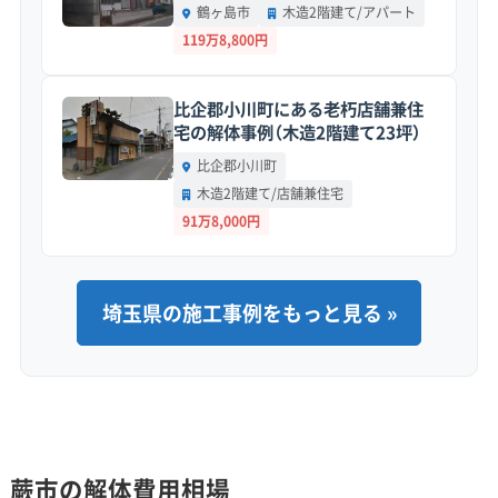
鶴ヶ島市
木造2階建て/アパート
地形の特徴：
市域全体が荒川低地の標高4〜5メ
119万8,800円
ートルほどの平坦な土地です。地盤は川の堆積
比企郡小川町にある老朽店舗兼住
物でできた軟弱な層で、解体工事の振動が遠く
宅の解体事例（木造2階建て23坪）
まで伝わりやすい性質を持っています。加えて、
比企郡小川町
大雨の際には内水氾濫のリスクも考えなくては
木造2階建て/店舗兼住宅
なりません。
91万8,000円
道路事情：
江戸時代の宿場町「蕨宿」の町割りが
今も色濃く残り、間口が狭く奥行きが深い「短冊
埼玉県の施工事例をもっと見る »
状」の敷地や、幅4メートル未満の狭い道が非常
に多いのが特徴です。市を南北に走る国道17号
線は、慢性的な交通渋滞も課題です。
費用への影響：
多くの現場で4トンダンプのよう
な大型車両が入れず、2トン車や軽トラックでの
蕨市の解体費用相場