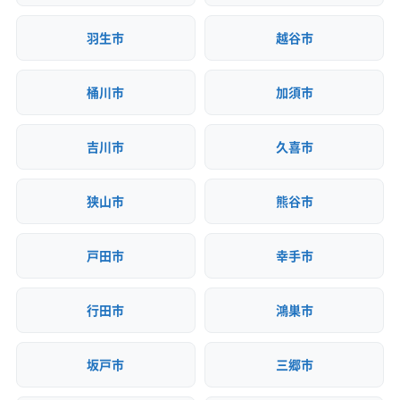
違反歴なし
現場清掃
策・リス
羽生市
越谷市
ク管理
顧客対
自社ホームページ
無料見積もり
桶川市
加須市
応・サー
建設リサイクル届
近隣挨拶
土対応
ビス
吉川市
久喜市
狭山市
熊谷市
戸田市
幸手市
行田市
鴻巣市
坂戸市
三郷市