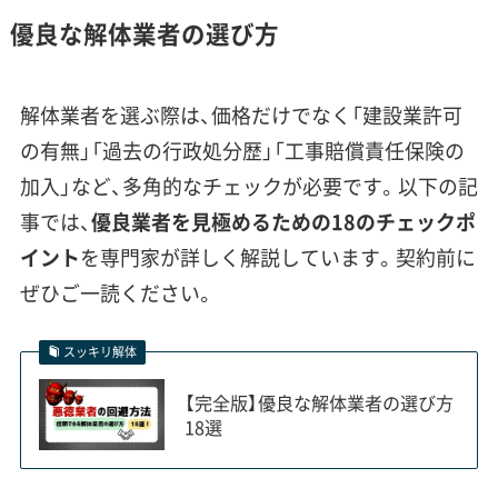
して栄えた「蕨宿」の歴史が基礎になっています。当
優良な解体業者の選び方
時からの「短冊状」と呼ばれる、道に面した間口が狭
く奥行きの深い土地の区割りが、今も中央地区や北
解体業者を選ぶ際は、価格だけでなく「建設業許可
町地区に多く残っています。これが重機の搬入を難
の有無」「過去の行政処分歴」「工事賠償責任保険の
しくし、結果として廃材を手で運び出す「小運搬」作
加入」など、多角的なチェックが必要です。以下の記
業が必要になり、費用が上がる一因です。
事では、
優良業者を見極めるための18のチェックポ
イント
を専門家が詳しく解説しています。契約前に
また、旧中山道沿いや蕨城跡（和樂備神社周辺）など
ぜひご一読ください。
は「埋蔵文化財包蔵地」に指定されている可能性が
あります。基礎の撤去などで地面を掘る工事では、
スッキリ解体
文化財保護法に基づき市教育委員会への事前の届
【完全版】優良な解体業者の選び方
出が義務付けられています。もし工事中に遺物が見
18選
つかると工事は一時中断となり、工期に大きな影響
が出るリスクがあるため、計画段階での確認が欠か