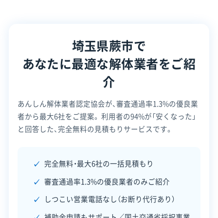
所在地
埼玉県蕨市錦町2丁目9-13
埼玉県蕨市で
設立日
1990年5月
あなたに最適な解体業者をご紹
資本金
300万円
介
電話番号
048-443-4286
あんしん解体業者認定協会が、審査通過率1.3%の優良業
営業時間
9:00～17:00
者から最大6社をご提案。
利用者の94%が「安くなった」
営業日
月・火・水・木・金・土
と回答した、完全無料の見積もりサービスです。
対応エリア
埼玉県
完全無料・最大6社の一括見積もり
建物構造
木造
鉄骨造
審査通過率1.3%の優良業者のみご紹介
対応業務
産業廃棄物収集運搬業
しつこい営業電話なし（お断り代行あり）
外構工事業
補助金申請もサポート／国土交通省採択事業