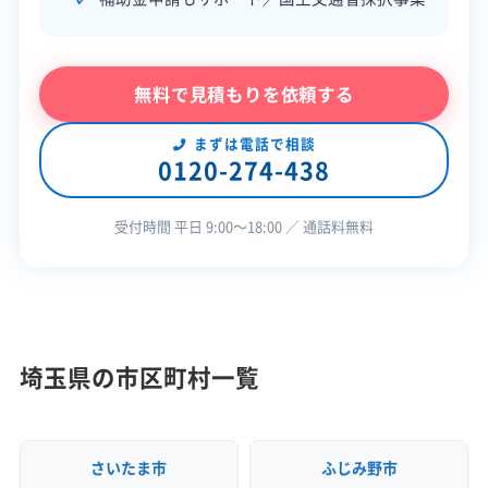
公式HP
公式サイトを見る
許可番号
【建設業許可】
無料で見積もりを依頼する
埼玉県知事：第064789号
【産業廃棄物収集運搬業許可】
埼玉県知事：第01100209823号
まずは電話で相談
全部見る
0120-274-438
東京都知事：第01300209823号
この解体業者の特徴
受付時間 平日 9:00〜18:00 ／ 通話料無料
企業経
創業30年以上
重機保有
験・規模
対応工事
外構工事
樹木伐採
埼玉県の市区町村一覧
保有資格
建設業許可
産業廃棄物収集運搬業許可
さいたま市
ふじみ野市
安全対