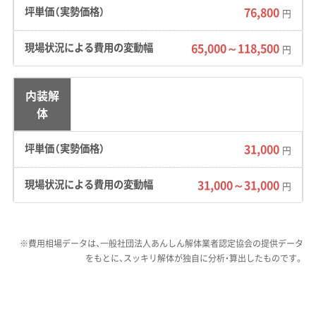
してくれる誠実な業者を選ぶこと
76,800
円
が、何より大切になります。
65,000～118,500
円
内装解
中山道蕨宿の歴史が影響する解体工事
体
の制約
31,000
円
31,000～31,000
円
江戸時代の宿場町「蕨宿」の町割りが今も残り、
特殊な敷地の形や埋蔵文化財への配慮が、解体
工事の計画を複雑にしています。
※費用相場データは、一般社団法人あんしん解体業者認定協会の提供データ
をもとに、スッキリ解体が独自に分析・算出したものです。
蕨市の街のつくりは、江戸時代に中山道の宿場町と