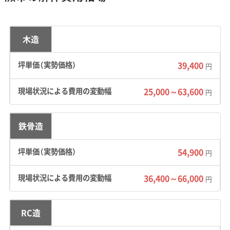
廃材搬出が基本です。そのため運搬回数が増え、
費用が割高になりがちです。隣家との隙間が数
木造
十センチしかない現場も珍しくなく、手作業や
小型重機での慎重な作業が必須となり、工期の
39,400
円
長期化と人件費の増加につながります。
25,000～63,600
円
蕨市のような旧宿場町エリアの現
鉄骨造
場で、私がこれまで見てきたトラブ
運営者 稲垣
ルで特に多いのが、お隣との「境界」
54,900
円
をめぐる問題です。間口が狭く隣家
36,400～66,000
円
との距離がほとんどないため、工事
前の挨拶回りや、万一の際の補修対
RC造
応について、契約前にしっかり説明