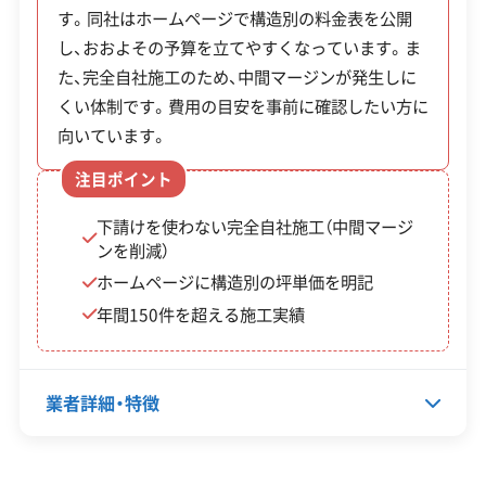
す。同社はホームページで構造別の料金表を公開
密度からくる近隣への細やかな配
埼玉県知事：第047017号
運営者 稲垣
し、おおよその予算を立てやすくなっています。ま
慮と、旧中山道「蕨宿」の歴史が残し
た、完全自社施工のため、中間マージンが発生しに
この解体業者の特徴
た狭い道や特殊な土地の形への対
くい体制です。費用の目安を事前に確認したい方に
応が最大の課題です。補助金制度を
向いています。
企業経
創業30年以上
従業員30人以上
賢く使いながら、2トン車での搬出
験・規模
公共工事の経験
重機保有
注目ポイント
といった地域に合わせた計画を立
下請けを使わない完全自社施工（中間マージ
保有資格
てられる業者を選ぶことが、成功の
建設業許可
ンを削減）
産業廃棄物収集運搬業許可
鍵です。
ホームページに構造別の坪単価を明記
安全対
年間150件を超える施工実績
違反歴なし
現場清掃
策・リス
ク管理
業者詳細・特徴
顧客対
自社ホームページ
無料見積もり
応・サー
建設リサイクル届
近隣挨拶
土対応
ビス
代表者名
渡金男