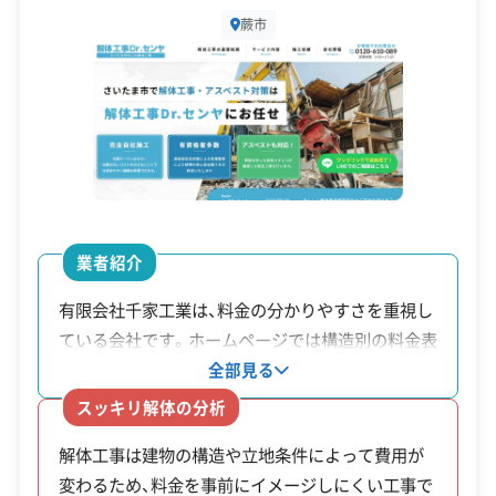
所在地
埼玉県蕨市塚越4-4-4
す。蕨市と戸田市が共同で運営する「蕨戸田衛生セ
蕨市
設立日
1992年
ンター」への持ち込みは固く禁じられています。こ
れらの廃棄物は、埼玉県の許可を得た専門業者に委
資本金
1,000万円
託し、民間の処理施設で適正に処理する必要があり
電話番号
048-446-0727
ます。
営業時間
9:00～19:00
特に蕨市の狭い現場では、敷地内で廃材を細かく分
営業日
月・火・水・木・金・土
業者紹介
けるスペースを確保できないことも少なくありま
対応エリア
埼玉県
有限会社千家工業は、料金の分かりやすさを重視し
せん。その場合、分別されていない「混合廃棄物」と
ている会社です。ホームページでは構造別の料金表
建物構造
木造
して搬出せざるを得ず、処分単価が割高になるた
を公開し、依頼前でもおおよその費用を把握できま
全部見る
め、見積もり段階での確認が大切です。
対応業務
産業廃棄物収集運搬業
す。また、下請け業者を使わない完全自社施工を採
スッキリ解体の分析
用し、重機や職人も自社で管理しています。年間
公式HP
公式サイトを見る
解体工事は建物の構造や立地条件によって費用が
150件を超える解体工事を手がけている実績もあり
蕨市での解体工事は、日本一の人口
変わるため、料金を事前にイメージしにくい工事で
ます。
許可番号
【建設業許可】