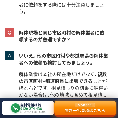
者に依頼をする際には十分注意しましょ
う。
解体現場と同じ市区町村の解体業者に依
頼するのが普通ですか？
いいえ。他の市区町村や都道府県の解体業
者への依頼も検討してみましょう。
解体業者は本社の所在地だけでなく、
複数
の市区町村・都道府県に出張できる
ことが
ほとんどです。相見積もりの結果に納得い
かない場合は、他の地域も含めて相見積も
りを行うことで、より良い条件での契約を
無料電話相談
かんたん1分
目指しましょう。
0120-274-438
無料一括見積はこちら
8〜20時／土日祝も対応