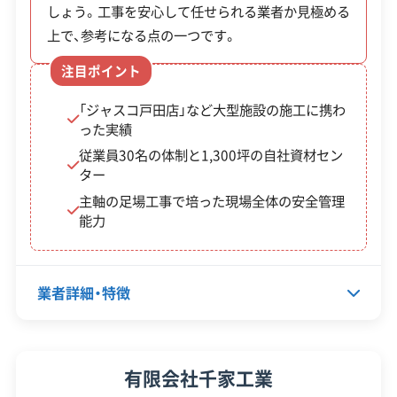
しょう。工事を安心して任せられる業者か見極める
蕨市の公式サイトで詳細を見る
上で、参考になる点の一つです。
注目ポイント
廃棄物処理と分別ルール
「ジャスコ戸田店」など大型施設の施工に携わ
った実績
従業員30名の体制と1,300坪の自社資材セン
ター
蕨市の解体工事で出る廃材は産業廃棄物とし
主軸の足場工事で培った現場全体の安全管理
て扱われます。そのため市のゴミ処理施設（蕨
能力
戸田衛生センター）には搬入できず、専門業者
による適正な処理が必須です。
業者詳細・特徴
解体工事で出る木くず、コンクリートガラ、廃プラ
代表者名
日笠幸之
有限会社千家工業
スチックなどは、すべて「産業廃棄物」に分類されま