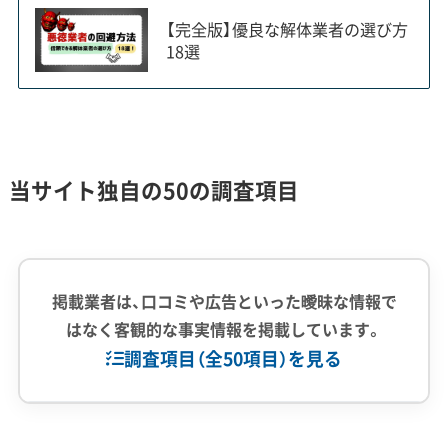
【完全版】優良な解体業者の選び方
これらの建物は、養蚕のために2階や3階の天井がと
18選
ても高く造られています。そして、屋根材には断熱
性や防火性に優れたアスベスト（石綿）を含むスレ
ートが使われているケースが非常に多いです。
当サイト独自の50の調査項目
現在の厳しい規制では、解体前に有資格者による調
査が必須です。アスベストが見つかれば、湿式工法
や隔離養生といった特別な除去作業が必要になり、
解体費用が通常の木造住宅の2倍以上に膨らむこと
掲載業者は、口コミや広告といった曖昧な情報で
はなく客観的な事実情報を掲載しています。
も珍しくありません。
調査項目（全50項目）を見る
また、柱や梁には欅（ケヤキ）のような立派な古材が
使われている一方で、産業廃棄物として処分する際
企業経験・規模
(7)