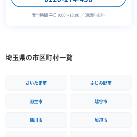
不動産取引
建設リサイクル届
ビス
運搬距離の長さが、見積もりにおける運搬費を押し
近隣挨拶
土対応
受付時間 平日 9:00〜18:00 ／ 通話料無料
上げる一因になっています。
秩父郡小鹿野町での解体工事は、急
な傾斜地や狭い道といった地形的
運営者 稲垣
埼玉県の市区町村一覧
な制約への対応がまず基本です。そ
の上で、町の歴史を象徴する養蚕農
さいたま市
ふじみ野市
家の解体では、アスベスト対策や景
観への配慮が重要な鍵になります。
羽生市
越谷市
町内業者を利用すると手厚くなる
補助金制度をうまく活用し、計画的
桶川市
加須市
に準備を進めることをお勧めしま
す。