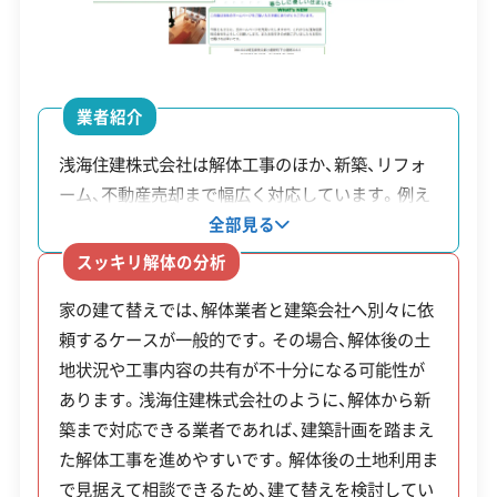
内の業者に工事を依頼すると補助の上限額が
1級土木施工管理技士
1級建設機械施工管理技士
10万円増額されるなど、地域経済を重視した内
容になっています。
安全対策・リスク管理
(7)
業者紹介
工事賠償責任保険
違反歴なし
表彰・受賞
現場清掃
浅海住建株式会社は解体工事のほか、新築、リフォ
制度
ISO認証
電子マニフェスト
地域貢献・ボランティア
ーム、不動産売却まで幅広く対応しています。例え
補助金額・率
対象・条件
ば「実家を解体して土地の一部を売却し、残った土
全部見る
名
地に自宅を建てたい」といった場合、通常は解体業
顧客対応・サービス
(17)
スッキリ解体の分析
解体費用の1/
者、不動産会社、建築会社へそれぞれ依頼や調整が
昭和56年5月31日以前に
家の建て替えでは、解体業者と建築会社へ別々に依
必要です。同社では解体から建築、不動産売却まで
空き
3（上限20万
自社ホームページ
無料見積もり
不要品回収
不要品買取
建築された旧耐震基準の
頼するケースが一般的です。その場合、解体後の土
相談できるため、複数の会社とのやり取りを減らせ
家解
円）。
町内業
不動産取引
補助金・助成金申請
土地活用
滅失登記
地状況や工事内容の共有が不十分になる可能性が
建物で、1年以上使用され
ます。創業から30年以上にわたり、地域の住まいに
建設リサイクル届
近隣挨拶
翌営業日連絡
体補
者が施工する
あります。浅海住建株式会社のように、解体から新
関する様々な相談に対応しています。
ていないもの。申請者に
クレジットカード
解体ローン
SNS
土対応
日祝対応
助金
場合は上限3
築まで対応できる業者であれば、建築計画を踏まえ
町税の滞納がないこと。
年中無休
0万円。
た解体工事を進めやすいです。解体後の土地利用ま
で見据えて相談できるため、建て替えを検討してい