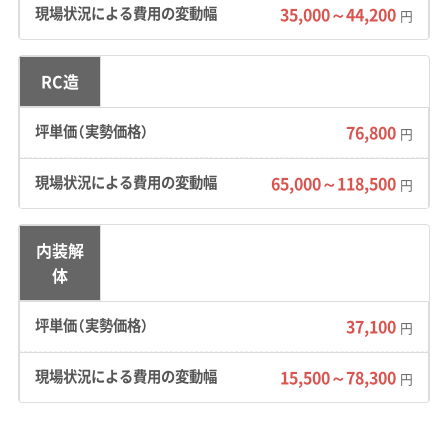
35,000～44,200
円
RC造
小鹿野町のような歴史ある養蚕農
家が残るエリアでは、アスベストの
運営者 稲垣
76,800
円
有無やその処理方法によって、見積
もり金額が大きく変わるというご
65,000～118,500
円
相談をよく受けます。だからこそ、
「アスベスト調査費」や「除去作業
内装解
体
費」の内訳を曖昧にせず、具体的に
説明してくれる誠実な業者を選ぶ
37,100
円
ことが、失敗しないための重要なポ
イントです。
15,500～78,300
円