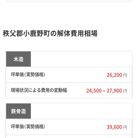
三田川地区のようなV字の谷では、廃材が川へ落
ちないようにするための安全対策が求められ、
これも費用が上がる原因になります。
秩父郡小鹿野町の解体費用相場
道路事情：
中心市街地である小鹿野地区や三田
川地区の旧道沿いは、昔ながらの道幅がそのま
ま残っています。そのため、4トントラックが入
木造
れないような狭い道が密集しています。
26,200
円
費用への影響：
狭い道が多いエリアでは、2トン
24,500～27,900
車で何度も往復して廃材を運び出す必要があり
円
ます。運搬回数が通常の約3倍に増えるため、そ
の分人件費や燃料費がかさんでしまいます。加
鉄骨造
えて、冬場は厳しい冷え込みで路面が凍結し、粉
39,600
塵を抑えるための散水作業が難しくなるため、
円
工期が延びる可能性も考えておくべきです。