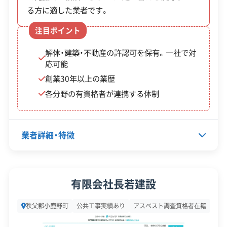
危険
る方に適した業者です。
※項目にカーソルを合わせると詳細な説明が表示されます。
ブロ
注目ポイント
ック
撤去費用の2/
通学路や緊急輸送道路に
解体・建築・不動産の許認可を保有。一社で対
塀等
3など、最大1
面する倒壊の危険がある
応可能
の撤
5万円。
ブロック塀など。
創業30年以上の業歴
去補
各分野の有資格者が連携する体制
助金
業者詳細・特徴
※2025年度の申請期間（5月1日～6月30日）は既に
終了しています。2026年度も制度が続く可能性は
高いですが、発表は例年5月頃になります。そのた
代表者名
浅海義雄
有限会社長若建設
め、補助金の活用を考えている方は、春先から業者
所在地
埼玉県秩父郡小鹿野町大字下小
秩父郡小鹿野町
公共工事実績あり
アスベスト調査資格者在籍
鹿野216-5
選びと見積もりの取得を進めておくことをお勧め
します。