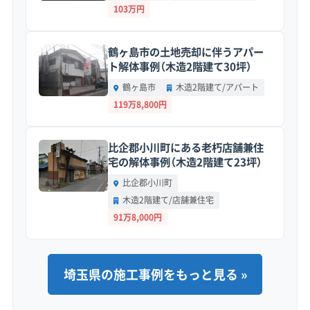
103万円
地形・道路事情と解体費用の傾向
鶴ヶ島市の土地売却に伴うアパー
ト解体事例（木造2階建て30坪）
総面積の8割以上を山林が占めています。急な
鶴ヶ島市
木造2階建て/アパート
119万8,800円
傾斜地に建てられた家や、4トントラックが入
れない狭い道が多いため、解体費用は割高にな
比企郡小川町にある老朽店舗兼住
る傾向があります。
宅の解体事例（木造2階建て23坪）
比企郡小川町
木造2階建て/店舗兼住宅
地形の特徴：
町の大部分が山林で、住宅地は川沿
91万8,000円
いや谷間の限られた平地に点在しています。特
に倉尾地区や両神地区では山の斜面に家が建っ
埼玉県の施工事例をもっと見る »
ていることも多く、古い擁壁の補強工事が追加
で必要になるケースも少なくありません。また、