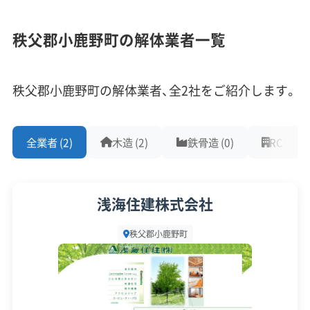
には、頑丈すぎるがゆえに破砕費用が高くつく傾向
1,000件以上の実績
500件以上の実績
創業30年以上
があります。
秩父郡小鹿野町の解体業者一覧
従業員30人以上
中間処理場保有
公共工事の経験
重機保有
さらに、町は「小鹿野町景観計画」を定めています。
秩父郡小鹿野町の解体業者、全2社をご紹介します。
特に小鹿野宿の周辺エリアでは、解体して更地にし
対応工事
(10)
た後も街並みの雰囲気を壊さないよう、跡地の利用
全業者 (2)
木造 (2)
鉄骨造 (0)
RC造 (0)
方法にも配慮が求められるという、歴史と文化を大
アスベストレベル1,2除去
ブロック塀
土木工事
切にする町ならではの注意点があります。
リフォーム工事
新築工事
外構工事
火災
杭抜き工事
県外出張
樹木伐採
浅海住建株式会社
解体工事・空き家対策の補助金
保有資格
(9)
秩父郡小鹿野町
建設業許可
解体工事業登録
産業廃棄物収集運搬業許可
産業廃棄物処分業許可
石綿作業主任者
老朽化した空き家の解体補助金制度があり、町
建築物石綿含有建材調査者
解体工事施工技士