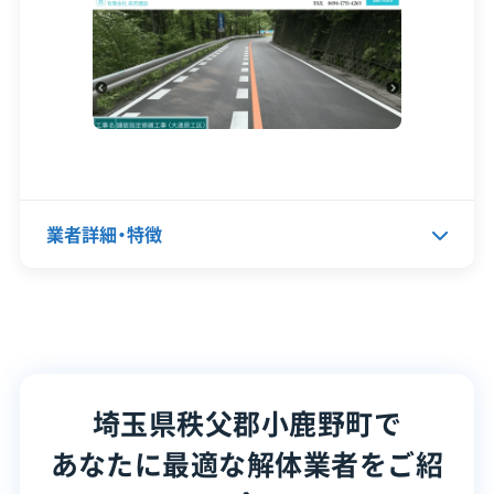
設立日
-
資本金
-
※制度の最新情報や申請様式は、必ず自治体の公式
サイトをご確認ください。
電話番号
0494-75-2125
小鹿野町の公式サイトで詳細を見る
営業時間
9:00～19:00
営業日
月・火・水・木・金・土
業者詳細・特徴
廃棄物処理と分別ルール
対応エリア
埼玉県
建物構造
木造
代表者名
豊田明生
町内には産業廃棄物の処理施設がありません。
対応業務
不動産取引業
土木工事業
所在地
埼玉県秩父郡小鹿野町長留815
新築工事業
リフォーム工事業
そのため、解体で出た廃材はすべて、秩父市や
寄居町方面にある民間の施設まで長距離運搬
埼玉県秩父郡小鹿野町で
設立日
1982年12月17日
公式HP
公式サイトを見る
する必要があります。
あなたに最適な解体業者をご紹
資本金
2,000万円
許可番号
【建設業許可】