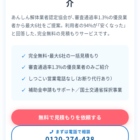
介
埼玉県知事：第35651号
電話番号
0494-75-2810
【宅地建物取引業許可】
埼玉県知事：第15826号
小鹿野町は独自の最終処分場を持っておらず、廃棄
あんしん解体業者認定協会が、審査通過率1.3%の優良業
全部見る
営業時間
9:00～19:00
者から最大6社をご提案。
利用者の94%が「安くなった」
物の処理は「秩父広域市町村圏組合」の枠組みで行
営業日
月・火・水・木・金・土
と回答した、完全無料の見積もりサービスです。
この解体業者の特徴
っています。
対応エリア
埼玉県
企業経
創業30年以上
完全無料・最大6社の一括見積もり
ただし、組合の施設で処理できるのは家庭から出る
験・規模
建物構造
木造
一般廃棄物だけです。建物の解体で発生する木く
審査通過率1.3%の優良業者のみご紹介
対応工事
対応業務
土木工事
新築工事
リフォーム工事
産業廃棄物収集運搬業
ず、コンクリート塊、アスベストといった産業廃棄
しつこい営業電話なし（お断り代行あり）
土木工事業
外構工事業
物は一切受け入れていません。
補助金申請もサポート／国土交通省採択事業
保有資格
建設業許可
公式HP
公式サイトを見る
安全対
したがって、解体で出た廃材はすべて、専門業者が
現場清掃
許可番号
【建設業許可】
策・リス
無料で見積もりを依頼する
埼玉県知事：第014669号
マニフェスト（産業廃棄物管理票）を発行した上で、
ク管理
【産業廃棄物収集運搬業許可】
秩父市内や寄居町方面にある民間の中間処理施設
埼玉県知事：第01103107453号
まずは電話で相談
顧客対
全部見る
自社ホームページ
無料見積もり
0120-274-438
まで運搬し、適正に処理する必要があります。この
応・サー