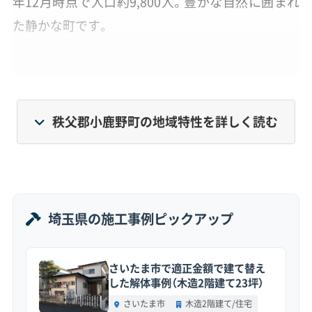
年12月時点で人口約9,800人。豊かな自然に囲まれ
た静かな町です。
人口は減少傾向にあり、特に単身の高齢者世帯が増
えているのが現状です。そのため、町外に住む親族
が管理しきれない空き家が増える一因にもなって
秩父郡小鹿野町の地域特性を詳しく読む
います。
明治から昭和初期にかけては養蚕業で大きく栄え、
その経済的な豊かさが、住民自らが演じる「小鹿野
埼玉県の施工事例ピックアップ
歌舞伎」という独自の文化を育みました。この歴史
的な背景が、現在の町並みや住民の意識にも深く根
さいたま市で適正金額で建て替え
付いています。
した解体事例（木造2階建て23坪）
さいたま市
木造2階建て/住宅