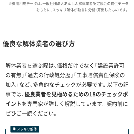
※費用相場データは、一般社団法人あんしん解体業者認定協会の提供データ
養蚕農家の解体と「歌舞伎の町」ならで
をもとに、スッキリ解体が独自に分析・算出したものです。
はの景観保存
優良な解体業者の選び方
町の繁栄の象徴だった大規模な養蚕農家を解
体する際は、アスベスト除去という技術的な課
解体業者を選ぶ際は、価格だけでなく「建設業許可
題に加え、歴史ある街並みを守るための景観計
の有無」「過去の行政処分歴」「工事賠償責任保険の
画への配慮も重要です。
加入」など、多角的なチェックが必要です。以下の記
事では、
優良業者を見極めるための18のチェックポ
イント
を専門家が詳しく解説しています。契約前に
小鹿野町の解体工事で特徴的なのは、かつて養蚕業
ぜひご一読ください。
で栄えた頃の大規模な木造建築、いわゆる「養蚕農
家」の存在です。
スッキリ解体