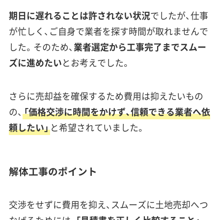
たいという想いから、一個人の責任と情熱で「スッキリ解
体」を立ち上げ、全記事の編集に責任を持つ。
期日に遅れることは許されない状況
でしたが、仕事
» 運営者情報とサイトの制作理念はこちら
が忙しく、ご自身で業者を探す時間が取れませんで
した。そのため、
業者選定から工事完了までスムー
ズに進めたい
とお考えでした。
「スッキリ解体」専属ライター
馬場 美月
（ばば みづき）
執筆
さらに売却益を確保するため費用は抑えたいもの
「解体工事の準備から完了まで、初めての方でも迷わない
の、
「価格交渉に時間をかけず、信頼できる業者へ依
よう、一つずつ丁寧に解説します。」
頼したい」
と希望されていました。
「初心者にもわかりやすく」をモットーに、解体工事の全工
程をステップバイステップで解説する記事を得意とする
ライター。毎週の専門勉強会で得た知識や業者様へのイン
解体工事のポイント
タビューを元に、手続きの流れや専門用語を図解なども交
えながら、読者が迷わずに理解できる記事作りを心がけて
いる。
交渉をせずに費用を抑え、スムーズに土地売却へつ