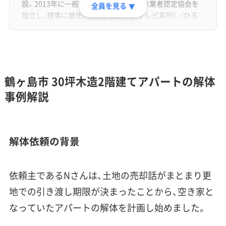
設。2013年に一般社団法人あんしん解体業者認定協会を
全員を見る
▼
設立し、理事に就任。めざまし8（フジテレビ系列）／ひる
おび（TBS系列）／ 情報ライブ ミヤネ屋（日本テレビ系列）
／バイキングMORE（フジテレビ系列）など各種メディアに
出演。
鶴ヶ島市 30坪木造2階建てアパートの解体
事例解説
「スッキリ解体」編集長
解体依頼の背景
稲垣 瑞稀
（いながき みずき）
運営責任者
解体業界専門のWebメディアでWebディレクターとして6
依頼主であるNさんは、土地の売却話がまとまり更
年以上、企画・執筆・編集から500社以上の解体業者取材ま
地での引き渡し期限が決まったことから、空き家と
で、メディア運営のあらゆる工程を経験。近年は解体の前
段にある空き家問題（管理・解体・補助金・税制）にも取材領
なっていたアパートの解体を計画し始めました。
域を広げている。正しい情報が届かず困っている方を助け