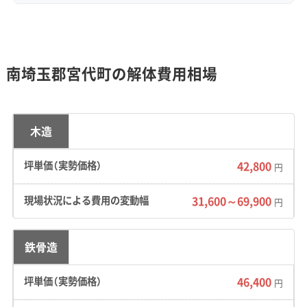
能性が高いエリアです。また、大落古利根川の流
域では、浸水のリスクも考えておく必要があり
ます。
南埼玉郡宮代町の解体費用相場
道路事情：
和戸地区や百間地区といった昔から
の集落では、もともと農道だった道が生活道路
になっている場所も少なくありません。そのた
木造
め、4tダンプが入れないような道幅3m未満の狭
42,800
円
い道が多く残っています。
31,600～69,900
円
費用への影響：
液状化のリスクが高いエリアで
は、地盤改良で使われた杭を特殊な方法で引き
抜く作業が必要になる場合があります。また、道
鉄骨造
が狭い現場では、小型の重機を使ったり、部分的
46,400
円
に手で壊したりする必要が出てきます。廃材の