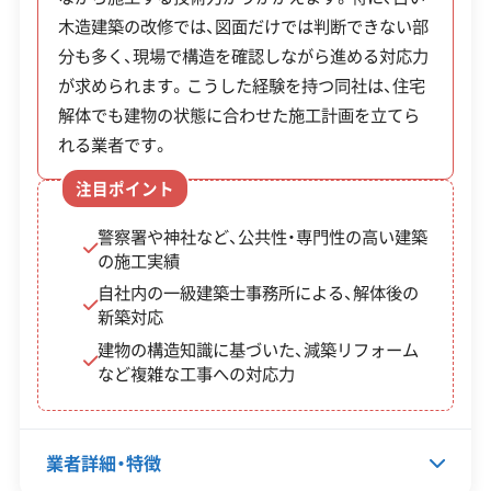
事にも対応しています。解体後の新築やリノベーシ
公式HP
公式サイトを見る
産業廃棄物は許可を持つ専門業者に処分を任
木造建築の改修では、図面だけでは判断できない部
ョンを見据えた施工にも取り組んでいます。
許可番号
【建設業許可】
分も多く、現場で構造を確認しながら進める対応力
せる必要があります。
埼玉県知事：第3202号
が求められます。こうした経験を持つ同社は、住宅
【産業廃棄物処分業許可】
解体でも建物の状態に合わせた施工計画を立てら
埼玉県知事：第01120026412号
全部見る
れる業者です。
宮代町で出る廃棄物のうち、家具や家財道具といっ
【産業廃棄物収集運搬業許可】
注目ポイント
た一般廃棄物は、久喜市と共同で運営している「久
この解体業者の特徴
埼玉県知事：第01105026412号
喜宮代清掃センター」（宮代町大字和戸）へ持ち込ま
警察署や神社など、公共性・専門性の高い建築
の施工実績
企業経
創業30年以上
公共工事の経験
れます。
験・規模
自社内の一級建築士事務所による、解体後の
新築対応
ただし、解体業者がお客様から依頼されて処分する
対応工事
土木工事
新築工事
リフォーム工事
建物の構造知識に基づいた、減築リフォーム
外構工事
家の中の不用品（残置物）は産業廃棄物の扱いにな
など複雑な工事への対応力
るため、このセンターへ直接持ち込むことはできま
保有資格
建設業許可
せん。
産業廃棄物収集運搬業許可
業者詳細・特徴
産業廃棄物処分業許可