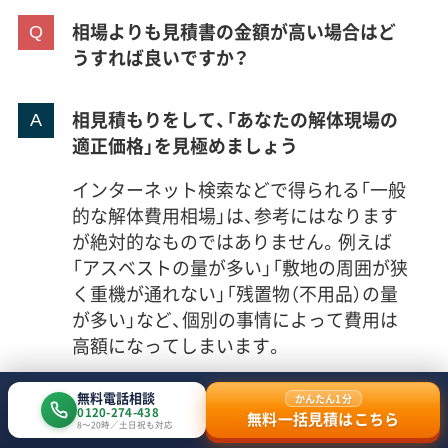
相場よりも見積書の金額が高い場合はど
うすれば良いですか？
相見積もりをして、「あなたの解体現場の
適正価格」を見極めましょう
インターネット検索などで得られる「一般
的な解体費用相場」は、参考にはなります
が絶対的なものではありません。例えば
「アスベストの量が多い」「敷地の周囲が狭
く重機が通れない」「残置物（不用品）の量
が多い」など、個別の事情によって費用は
高額になってしまいます。
あなたの解体現場の適正価格を見極める
無料電話相談
かんたん1分
には、
複数の業者から見積もりを取って比
0120-274-438
無料一括見積はこちら
8〜20時／土日祝も対応
較する
ことが大切です。その中で著しく高