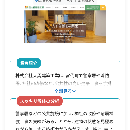
南埼玉郡宮代町
公共工事実績あり
請して、町から交付決定通知を受け取らなければな
設立日
1973年2月
りません。予算には限りがあるため、利用を考えて
資本金
2,000万円
いる方は早めに相談することをおすすめします。
電話番号
0480-33-0256
※制度の最新情報や申請様式は、必ず自治体の公式
営業時間
9:00～19:00
サイトをご確認ください。
営業日
月・火・水・木・金・土
宮代町の公式サイトで詳細を見る
業者紹介
対応エリア
埼玉県
株式会社大勇建築工業は、宮代町で警察署や消防
署、神社の改修など、公共性の高い建築工事を手掛
建物構造
木造
鉄骨造
RC造
廃棄物処理と分別ルール
けてきた会社です。自社内に一級建築士事務所を設
全部見る
対応業務
産業廃棄物収集運搬業
け、建物の構造を理解した施工を得意としていま
スッキリ解体の分析
産業廃棄物処分業
土木工事業
す。その知識と技術は解体工事にも活かされ、隣家
新築工事業
リフォーム工事業
警察署などの公共施設に加え、神社の改修や耐震補
との距離が近い住宅地での工事や、建物の一部を取
解体現場から出る家庭ごみなどは久喜宮代衛
外構工事業
強工事の実績があることから、建物の状態を見極め
り壊す減築リフォームなど、慎重な対応が必要な工
生組合の施設へ持ち込みますが、建材といった
ながら施工する技術力がうかがえます。特に、古い