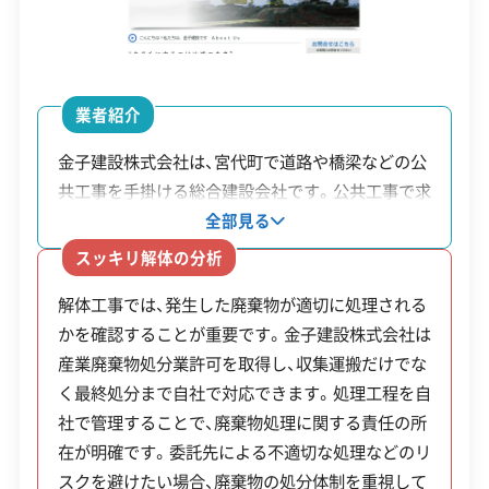
1級土木施工管理技士
1級建設機械施工管理技士
町が「危険」と認定した空き家の解体を対象と
する補助金と、地震の際に避難路を確保するた
安全対策・リスク管理
(7)
めのブロック塀撤去に関する補助金制度があ
業者紹介
ります。
工事賠償責任保険
違反歴なし
表彰・受賞
現場清掃
金子建設株式会社は、宮代町で道路や橋梁などの公
ISO認証
電子マニフェスト
地域貢献・ボランティア
共工事を手掛ける総合建設会社です。公共工事で求
められる品質管理体制のもと、品質管理の
全部見る
「ISO9001」と環境管理の「ISO14001」の認証を取得
顧客対応・サービス
補助
(17)
スッキリ解体の分析
制度
しています。特徴は、産業廃棄物の処理を自社で行
金額・
対象・条件
解体工事では、発生した廃棄物が適切に処理される
える体制です。解体工事で発生した廃棄物の収集運
名
自社ホームページ
無料見積もり
不要品回収
不要品買取
率
かを確認することが重要です。金子建設株式会社は
搬から最終処分まで対応し、処理工程を明確に管理
不動産取引
補助金・助成金申請
土地活用
滅失登記
産業廃棄物処分業許可を取得し、収集運搬だけでな
できます。不法投棄などのリスクを抑えたい方にも
建設リサイクル届
近隣挨拶
翌営業日連絡
対象
く最終処分まで自社で対応できます。処理工程を自
適した業者です。
宮代
クレジットカード
解体ローン
SNS
土対応
日祝対応
経費
町の認定を受けた「特定空家等」
社で管理することで、廃棄物処理に関する責任の所
町空
年中無休
の2分
または「管理不全空家等」である
在が明確です。委託先による不適切な処理などのリ
家等
スクを避けたい場合、廃棄物の処分体制を重視して
の1
必要があります。所有者ご本人