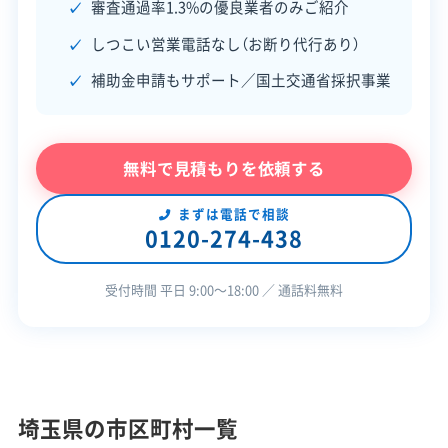
審査通過率1.3%の優良業者のみご紹介
建物構造
木造
鉄骨造
RC造
内装解体
保有資格
建設業許可
しつこい営業電話なし（お断り代行あり）
産業廃棄物収集運搬業許可
対応業務
不用品回収業
土木工事業
補助金申請もサポート／国土交通省採択事業
安全対
工事賠償責任保険
違反歴なし
公式HP
公式サイトを見る
策・リス
現場清掃
ク管理
SNS
SNSを見る
無料で見積もりを依頼する
顧客対
自社ホームページ
無料見積もり
応・サー
建設リサイクル届
近隣挨拶
土対応
まずは電話で相談
ビス
0120-274-438
受付時間 平日 9:00〜18:00 ／ 通話料無料
埼玉県の市区町村一覧