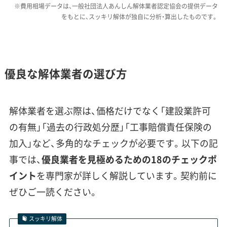
※費用相場データは、一般社団法人あんしん解体業者認定協会の提供データ
についてしっかり説明してくれる
をもとに、スッキリ解体が独自に分析・算出したものです。
業者を選ぶのが失敗しないための
ポイントです。
優良な解体業者の選び方
東武動物公園駅西口の再開発と解体需
解体業者を選ぶ際は、価格だけでなく「建設業許可
要の変化
の有無」「過去の行政処分歴」「工事賠償責任保険の
加入」など、多角的なチェックが必要です。以下の記
事では、
優良業者を見極めるための18のチェックポ
東武動物公園駅西口で進められた再開発事業
イント
を専門家が詳しく解説しています。契約前に
によって、古い商業ビルや店舗の解体が活発化
ぜひご一読ください。
しました。同時に「歩きたくなるまちづくり」に
関連した、新しい形の解体工事も増えていま
スッキリ解体