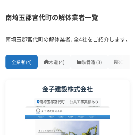
また、駅から「新しい村」などをつなぐ「わくわくロ
1,000件以上の実績
500件以上の実績
創業30年以上
南埼玉郡宮代町の解体業者一覧
従業員30人以上
中間処理場保有
公共工事の経験
ード」沿いでは、歩行者が通りやすい空間を確保す
重機保有
るため、既存のブロック塀や生け垣を解体・撤去す
南埼玉郡宮代町の解体業者、全4社をご紹介します。
る工事も見られるようになりました。
対応工事
(10)
その一方で、後継者不足で管理が難しくなった農家
全業者 (4)
木造 (4)
鉄骨造 (3)
RC造 (3)
アスベストレベル1,2除去
ブロック塀
土木工事
の屋敷林や土蔵が解体され、建売住宅地に変わるケ
リフォーム工事
新築工事
外構工事
火災
杭抜き工事
ースも増えています。これは、宮代町らしい景観を
県外出張
樹木伐採
金子建設株式会社
どう守っていくかという点での課題ともいえます。
保有資格
(9)
南埼玉郡宮代町
公共工事実績あり
建設業許可
解体工事業登録
産業廃棄物収集運搬業許可
解体工事・空き家対策の補助金
産業廃棄物処分業許可
石綿作業主任者
建築物石綿含有建材調査者
解体工事施工技士