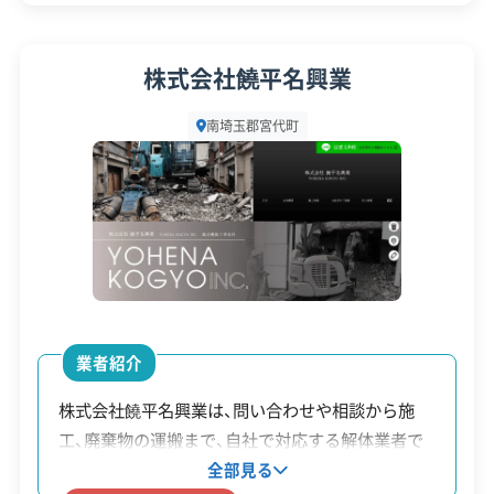
建物の解体で出るコンクリートガラや木くずなど
1級土木施工管理技士
代表者名
深井伸一
の産業廃棄物は、主に久喜市や春日部市といった近
株式会社饒平名興業
安全対
工事賠償責任保険
違反歴なし
隣の民間処理施設へ運ばれます。しかし、国道4号な
策・リス
所在地
埼玉県南埼玉郡宮代町宮東570
現場清掃
ISO認証
ク管理
南埼玉郡宮代町
どの主要な道路は渋滞がひどく、運搬に時間がかか
設立日
1991年6月5日
ってしまい、その分が見積もり金額に影響すること
顧客対
自社ホームページ
無料見積もり
応・サー
資本金
2,000万円
建設リサイクル届
近隣挨拶
土対応
もあります。
ビス
電話番号
0480-33-0511
南埼玉郡宮代町で解体工事を成功
営業時間
9:00～17:00
させるには、東武動物公園駅西口の
運営者 稲垣
営業日
月・火・水・木・金・土
業者紹介
再開発の動きを理解しつつ、液状化
対応エリア
埼玉県
のリスクがある地盤や昔ながらの
株式会社饒平名興業は、問い合わせや相談から施
工、廃棄物の運搬まで、自社で対応する解体業者で
狭い道にも対応できる、地域の事情
建物構造
木造
す。下請け業者を介さないため、中間マージンを抑
全部見る
に詳しい業者を選ぶことが何より
対応業務