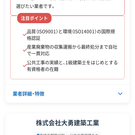
除却
選びたい業者です。
※項目にカーソルを合わせると詳細な説明が表示されます。
（上限
が申請し、町税を滞納していな
補助
15万
いことが条件です。
注目ポイント
金
円）
品質（ISO9001）と環境（ISO14001）の国際規
格認証
宮代
産業廃棄物の収集運搬から最終処分まで自社
撤去
町既
で一貫対応
工事
道路などに面していて、高さが8
存ブ
公共工事の実績と、1級建築士をはじめとする
費の2
0cmを超え、危険だと判定され
有資格者の在籍
ロッ
分の1
たブロック塀などが対象です。
ク塀
（上限
町内の業者が工事を行う必要が
等撤
業者詳細・特徴
10万
あります。
去補
円）
助金
代表者名
金子繁子
株式会社大勇建築工業
所在地
埼玉県南埼玉郡宮代町字東107
どちらの補助金も、必ず工事の契約や着手の前に申