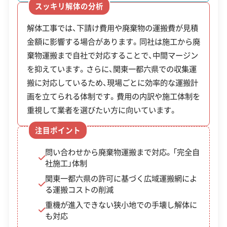
土木工事業
新築工事業
えた施工が可能です。また、関東一都六県の産業廃
スッキリ解体の分析
も重要です。
リフォーム工事業
棄物収集運搬業許可を取得し、現場に応じた効率的
解体工事では、下請け費用や廃棄物の運搬費が見積
な廃棄物運搬にも対応しています。工事費用の内訳
公式HP
公式サイトを見る
金額に影響する場合があります。同社は施工から廃
が明確で、価格の根拠を確認しやすいのが特徴で
棄物運搬まで自社で対応することで、中間マージン
す。
許可番号
【建設業許可】
を抑えています。さらに、関東一都六県での収集運
埼玉県知事：第000907号
搬に対応しているため、現場ごとに効率的な運搬計
画を立てられる体制です。費用の内訳や施工体制を
この解体業者の特徴
重視して業者を選びたい方に向いています。
企業経
創業30年以上
公共工事の経験
注目ポイント
験・規模
問い合わせから廃棄物運搬まで対応。「完全自
対応工事
土木工事
新築工事
リフォーム工事
社施工」体制
関東一都六県の許可に基づく広域運搬網によ
保有資格
建設業許可
る運搬コストの削減
重機が進入できない狭小地での手壊し解体に
安全対
工事賠償責任保険
違反歴なし
も対応
策・リス
表彰・受賞
現場清掃