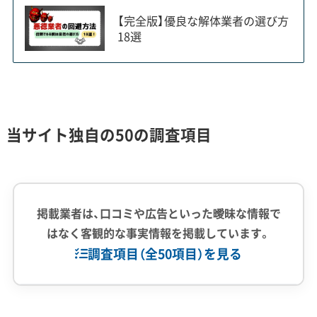
す。
【完全版】優良な解体業者の選び方
18選
近年の宮代町の解体事情を語る上で欠かせないの
が、東武動物公園駅西口の再開発です。かつての東
武鉄道杉戸工場跡地は、駅前広場や商業施設（東武
当サイト独自の50の調査項目
ストア・無印良品）に生まれ変わり、「歩きたくなる
まちなか」の拠点となりました。
この再開発をきっかけに、駅前の商店街では1960〜
掲載業者は、口コミや広告といった曖昧な情報で
70年代に建てられた古い商業ビルや長屋タイプの
はなく客観的な事実情報を掲載しています。
調査項目（全50項目）を見る
店舗の解体が活発になっています。こうした古い建
物はアスベスト（石綿）を含んでいる可能性が高い
ため、解体の際には特別な注意が求められます。
企業経験・規模
(7)