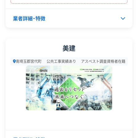
ク管理
顧客対
業者詳細・特徴
自社ホームページ
無料見積もり
応・サー
建設リサイクル届
近隣挨拶
土対応
ビス
代表者名
饒平名恵次
美建
所在地
埼玉県南埼玉郡宮代町宮代台1-1
南埼玉郡宮代町
公共工事実績あり
アスベスト調査資格者在籍
3-15
設立日
2018年5月11日
資本金
300万円
電話番号
0480-77-5434
営業時間
9:00～19:00
営業日
月・火・水・木・金・土