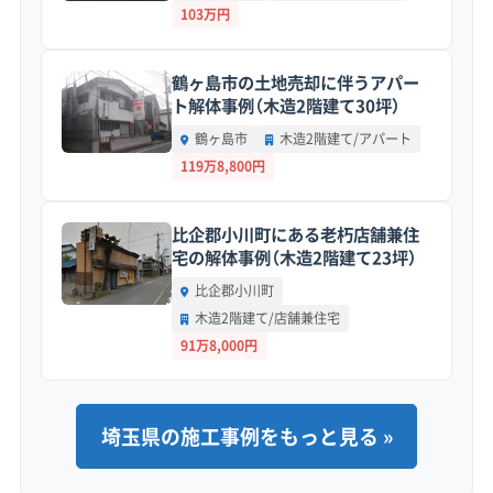
103万円
地形・道路事情と解体費用の傾向
鶴ヶ島市の土地売却に伴うアパー
ト解体事例（木造2階建て30坪）
鶴ヶ島市
木造2階建て/アパート
119万8,800円
町内には液状化のリスクがある軟弱な地盤と、
昔ながらの集落に見られる狭い道が混在して
比企郡小川町にある老朽店舗兼住
います。これらは基礎の解体や廃材の運び出し
宅の解体事例（木造2階建て23坪）
に影響し、費用が上がる原因になりがちです。
比企郡小川町
木造2階建て/店舗兼住宅
91万8,000円
地形の特徴：
大宮台地の東の端から低地にかけ
ての場所にあります。特に東武動物公園駅西口
埼玉県の施工事例をもっと見る »
から姫宮駅の東側にかけては、昔の川や湿地を
埋め立てて宅地にした経緯があり、液状化の可