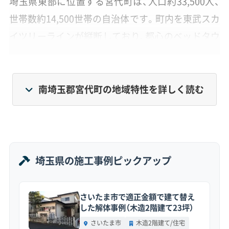
埼玉県東部に位置する宮代町は、人口約33,500人、
世帯数約14,500世帯の自治体です。町内を東武スカ
イツリーラインが縦断しており、都心のベッドタウ
ンとしての一面を持っています。
一方で、町の面積の約4割が農地という特徴もあり、
南埼玉郡宮代町の地域特性を詳しく読む
「農のあるまちづくり」が進められています。1970
年代から80年代にかけて開発された宮代台や学園
台などの大規模住宅団地では、初期から住む方々の
高齢化が進んでいるのが現状です。
埼玉県の施工事例ピックアップ
そのため、今後は築40年を超える木造住宅の解体や
さいたま市で適正金額で建て替え
建て替えが、本格的に増えていくと見られていま
した解体事例（木造2階建て23坪）
す。
さいたま市
木造2階建て/住宅