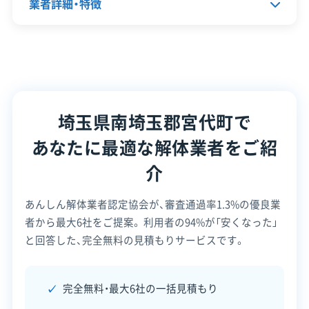
業者詳細・特徴
対応エリア
埼玉県
建物構造
木造
鉄骨造
RC造
SRC造
代表者名
中野俊彦
内装解体
所在地
埼玉県南埼玉郡宮代町西原483-1
対応業務
産業廃棄物収集運搬業
0
埼玉県南埼玉郡宮代町で
公式HP
公式サイトを見る
設立日
-
あなたに最適な解体業者をご紹
許可番号
【建設業許可】
資本金
-
介
埼玉県知事：第73156号
【産業廃棄物収集運搬業許可】
電話番号
0480-31-7103
栃木県知事：第00900203340号
あんしん解体業者認定協会が、審査通過率1.3%の優良業
全部見る
群馬県知事：第01000203340号
者から最大6社をご提案。
利用者の94%が「安くなった」
営業時間
9:00～19:00
埼玉県知事：第01100203340号
と回答した、完全無料の見積もりサービスです。
この解体業者の特徴
千葉県知事：第01200203340号
営業日
月・火・水・木・金・土
東京都知事：第01300203340号
神奈川県知事：第01400203340号
対応工事
対応エリア
埼玉県
県外出張
完全無料・最大6社の一括見積もり