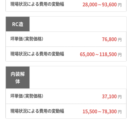
運び出しも2tトラックで何度も往復することに
28,000～93,600
円
なり、結果として人件費や運搬費が通常の1.5倍
から2倍近くまで上がってしまう可能性があり
RC造
ます。
76,800
円
東武動物公園駅の周辺のように再
65,000～118,500
円
開発が進むエリアでは、古い建物も
運営者 稲垣
多く、アスベスト調査が必須になる
内装解
体
ケースがほとんどです。私がこれま
で見てきた事例では、調査や除去の
37,100
円
費用が見積もりに入っておらず、後
から高額な追加請求になるトラブ
15,500～78,300
円
ルが少なくありません。最初の見積
もりの段階で、アスベストの可能性