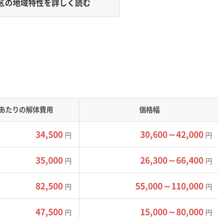
区の地域特性を詳しく読む
野部の軟弱地盤という二面性があり、解体工事の場所によって
」か「川側」かで全く異なります。操山山麓の御成町や徳吉町な
多く、古い擁壁の崩壊リスクを抱えています。一方、平井や江並
去の水害履歴から解体後に土地のかさ上げが必要になることも
あたりの解体費用
価格幅
34,500
30,600～42,000
円
円
割りが残っているため道幅が非常に狭く、特に門田屋敷や徳吉町
在します。だからこそ、廃棄物の搬出は新鶴見橋（国道2号）や
35,000
26,300～66,400
円
円
れらの橋は慢性的な渋滞が起きやすい場所です。
、2トンダンプなどでの小運搬（ピストン輸送）が必須です。その
82,500
55,000～110,000
円
円
ら2.0倍に跳ね上がることもあります。加えて、擁壁の補修や、軟
47,500
15,000～80,000
る可能性も考慮しなければなりません。
円
円