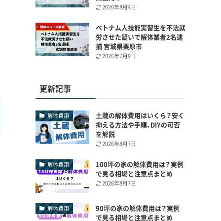
2026年8月4日
ベトナム人技能実習生を不法就
労させた疑いで解体業者2名逮
捕 宮城県栗原市
2026年7月9日
更新記事
土蔵の解体費用はいくら？安く
解体費用
抑える方法や手順、DIYの可否
を解説
2026年8月7日
100坪の家の解体費用は？実例
解体費用
で見る相場と注意点まとめ
2026年8月7日
90坪の家の解体費用は？実例
解体費用
で見る相場と注意点まとめ