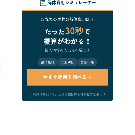
解体費用シミュレーター
あなたの建物の解体費用は？
30秒
たった
で
概算がわかる！
ど
個人情報の入力は不要です
あ
完全無料
全国対応
登録不要
今すぐ費用を調べる
※ 概算は目安です。正確な金額は現地調査が必要です