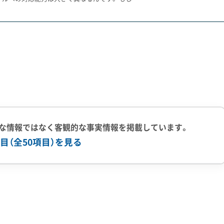
江戸時代に旭川の氾濫水を逃がす目的で造られた人工の放水路
遊水地」として設計された歴史があります。
、現代の「市街化調整区域」という規制に深く関わっています。
、中井といったエリアの一部では、この規制のため、家を解体
がさらに高くなります。「とりあえず更地にすれば売れるだ
く下げてしまう危険があります。だからこそ、このエリアで解
な情報ではなく客観的な事実情報を掲載しています。
きるかどうかを確認することが絶対条件です。
目（全50項目）を見る
上の実績
500件以上の実績
創業30年以上
従業員30人以上
有
公共工事の経験
重機保有
の認定を受けた物件の除却や、避難道路沿いの危険なブロック