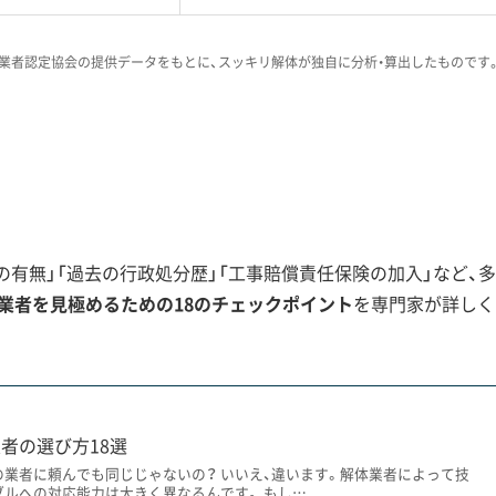
業者認定協会の提供データをもとに、スッキリ解体が独自に分析・算出したものです
に関するご相談は、本当に多く寄せられま
続した土地で、再建築できないことを知ら
ースです。解体してからでは手遅れになる
者と一緒に市役所で確認してください。
有無」「過去の行政処分歴」「工事賠償責任保険の加入」など、多
約
業者を見極めるための18のチェックポイント
を専門家が詳しく
川」の存在が、現代の「市街化調整区域」指定に直結し、解体後
者の選び方18選
の業者に頼んでも同じじゃないの？ いいえ、違います。解体業者によって技
ブルへの対応能力は大きく異なるんです。 もし…