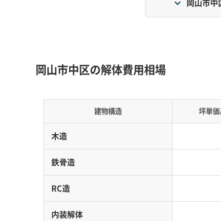
岡山市中
操山山麓の急傾斜地・狭い道路と、河川沿いの平
費用が大きく変動します。
岡山市中区の解体費用相場
地形の特徴：
解体工事のリスクは、現場が「山側
は、土砂災害警戒区域に指定されている場所が
といった平野部は、液状化の危険度が高く、過
建物構造
坪単価
ります。
木造
道路事情：
操山山麓の住宅地は、昔ながらの町
の路地奥では4トンダンプが入れないエリアが点
鉄骨造
新京橋といった橋に頼らざるを得ませんが、こ
費用への影響：
4トンダンプが入れない現場では
RC造
結果、人件費と運搬費が増え、坪単価が1.5倍か
内装解体
弱地盤での地盤調査・改良費用が追加で発生す