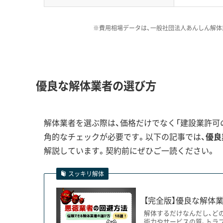
※費用相場データは、一般社団法人あんしん解体
百間川沿いの「市街化調整区域」
す。特に多いのが、ご両親から相
運営者 稲垣
ずに解体計画を進めてしまうケ
こともあるため、必ず契約前に業
優良な解体業者の選び方
解体業者を選ぶ際は、価格だけでなく「建設業許可の
百間川の歴史が影響する解体工事の制
角的なチェックが必要です。以下の記事では、
優良
解説しています。契約前にぜひご一読ください。
江戸時代の治水事業で生まれた人工放水路「百間
スッキリ解体
の再建築が難しくなるケースがあります。
【完全版】優良な解体業
解体するだけなんだし、ど
術力やサービスの質、トラ