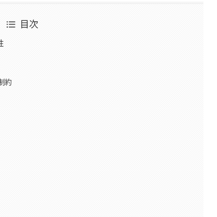
目次
性
制約