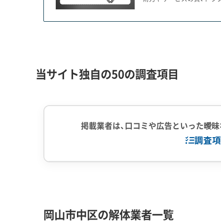
岡山市中区を貫く百間川は、自然の川ではなく、
す。普段は水田として使い、洪水時だけ川になる「
この「洪水時は川になる」という土地の成り立ちが
に百間川の中流域から河口にかけての今在家、清水
当サイト独自の50の調査項目
ても原則として新しい建物を建てられません。
土地の所有者が変わる場合などは許可のハードル
う」と安易に解体すると、かえって資産価値を大き
掲載業者は、口コミや広告といった曖昧
を考える際は、事前に市の都市計画課へ再建築で
調査項
解体工事・空き家対策の補助金
企業経験・規模
(7)
1,000件以
中間処理場保
岡山市では、倒壊の危険性がある「特定空家等」
岡山市中区の解体業者一覧