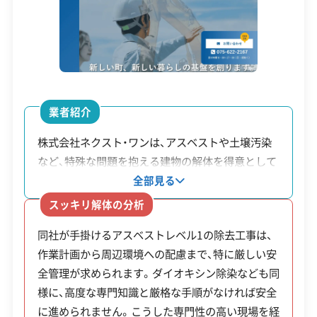
資本金
500万円
電話番号
075-352-5055
営業時間
8:30～17:30
営業日
月・火・水・木・金・土
業者紹介
対応エリア
全国
株式会社ネクスト・ワンは、アスベストや土壌汚染
など、特殊な問題を抱える建物の解体を得意として
建物構造
木造
います。特にアスベスト除去では、発じん性が最も
全部見る
対応業務
産業廃棄物収集運搬業
高い「レベル1」の作業に対応できる技術力がありま
スッキリ解体の分析
す。工場やプラントだけでなく、浄水場や鉄塔とい
公式HP
公式サイトを見る
同社が手掛けるアスベストレベル1の除去工事は、
った公共インフラの解体・撤去工事も手掛けてお
作業計画から周辺環境への配慮まで、特に厳しい安
り、公共事業の実績も持っています。全国規模の工
許可番号
【建設業許可】
全管理が求められます。ダイオキシン除染なども同
京都府知事：第42179号
事に対応できる「国土交通大臣許可」を取得してい
様に、高度な専門知識と厳格な手順がなければ安全
るほか、現場の施工管理を行う国家資格「1級土木施
【解体工事業登録】
に進められません。こうした専門性の高い現場を経
工管理技士」の有資格者も複数名在籍しています。
全部見る