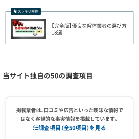
大きく異なります。
スッキリ解体
【完全版】優良な解体業者の選び方
18選
A. 都心・商業エリア（下京区、南区の一部など）
京都駅や四条烏丸周辺では、駐車料金が極めて高
く、工事車両を停めるだけで多額の経費がかかりま
す。交通量が多いため交通誘導員の配置が必須で、
当サイト独自の50の調査項目
祇園祭の期間中は工事が完全にストップするなど、
都心ならではの制約が多く、工期とコストに影響し
ます。
掲載業者は、口コミや広告といった曖昧な情報で
はなく客観的な事実情報を掲載しています。
主な注意点：
高額なコインパーキング費用、交通
調査項目（全50項目）を見る
誘導員の必須配置、イベントによる工事規制