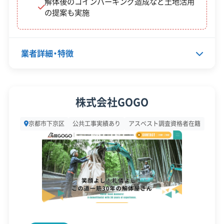
解体後のコインパーキング造成など土地活用
顧客対
自社ホームページ
無料見積もり
の提案も実施
応・サー
建設リサイクル届
近隣挨拶
ビス
翌営業日連絡
土対応
業者詳細・特徴
代表者名
大村進
株式会社GOGO
所在地
京都府京都市西京区山田四ノ坪
京都市下京区
公共工事実績あり
アスベスト調査資格者在籍
町7-12
設立日
2008年7月8日
資本金
500万円
電話番号
0120-62-5533
営業時間
9:00～18:00