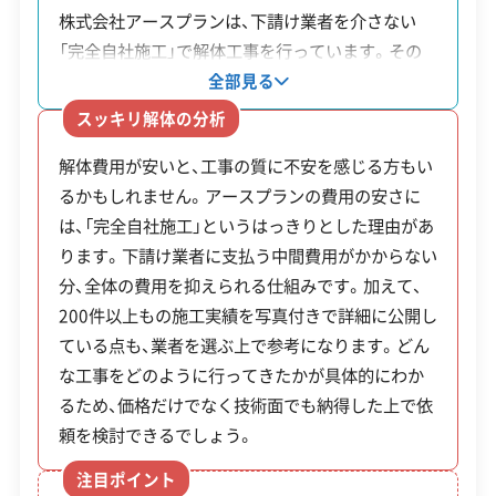
ださい。
株式会社アースプランは、下請け業者を介さない
対応エリア
京都府、大阪府、滋賀県、兵庫県、
「完全自社施工」で解体工事を行っています。その
奈良県、和歌山県、三重県
ため、工事費に中間マージンが含まれません。同社
全部見る
建物構造
木造
鉄骨造
RC造
内装解体
のウェブサイトには「必ず一番安い金額を提示す
スッキリ解体の分析
る」と記載されており、費用を抑えたい場合に相談
対応業務
産業廃棄物収集運搬業
解体費用が安いと、工事の質に不安を感じる方もい
しやすいでしょう。また、これまで手掛けた200件
土木工事業
外構工事業
るかもしれません。アースプランの費用の安さに
以上の工事実績がウェブサイトで公開されていま
は、「完全自社施工」というはっきりとした理由があ
す。火災現場の解体や鉄筋コンクリート（RC）造の
公式HP
公式サイトを見る
ります。下請け業者に支払う中間費用がかからない
建物といった多様な事例があるため、依頼前に技術
SNS
SNSを見る
分、全体の費用を抑えられる仕組みです。加えて、
力を確認できる点も安心材料の一つです。
200件以上もの施工実績を写真付きで詳細に公開し
許可番号
【建設業許可】
ている点も、業者を選ぶ上で参考になります。どん
京都府知事：第041629号
な工事をどのように行ってきたかが具体的にわか
【産業廃棄物収集運搬業許可】
るため、価格だけでなく技術面でも納得した上で依
京都府知事：第02600213672号
全部見る
滋賀県知事：第02501213672号
頼を検討できるでしょう。
大阪府知事：第02700213672号
注目ポイント
この解体業者の特徴
奈良県知事：第02900213672号