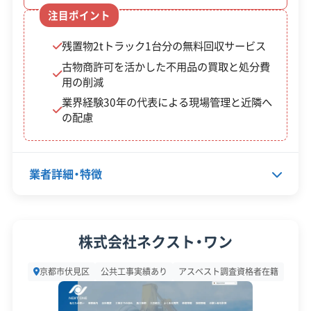
この解体業者の特徴
兵庫県知事：第02803149349号
注目ポイント
京都市長：第06511149349号
企業経
創業30年以上
中間処理場保有
残置物2tトラック1台分の無料回収サービス
【宅地建物取引業許可】
験・規模
公共工事の経験
古物商許可を活かした不用品の買取と処分費
京都府知事：第013607号
用の削減
対応工事
土木工事
新築工事
外構工事
業界経験30年の代表による現場管理と近隣へ
県外出張
樹木伐採
の配慮
保有資格
建設業許可
産業廃棄物収集運搬業許可
業者詳細・特徴
安全対
違反歴なし
現場清掃
策・リス
代表者名
谷口剛
ク管理
株式会社ネクスト・ワン
所在地
京都府京都市下京区富永町2-358
顧客対
自社ホームページ
無料見積もり
京都市伏見区
公共工事実績あり
アスベスト調査資格者在籍
応・サー
不要品回収
不動産取引
土地活用
設立日
2013年
ビス
建設リサイクル届
近隣挨拶
土対応