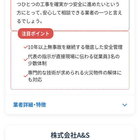
全部見る
つひとつの工事を確実かつ安全に進めたいという
滋賀県知事：第02501147691号
方にとって、安心して相談できる業者の一つと言え
大阪府知事：第02700147691号
この解体業者の特徴
るでしょう。
注目ポイント
対応工事
土木工事
火災
樹木伐採
県外出張
10年以上無事故を継続する徹底した安全管理
代表の指示が直接現場に伝わる従業員3名の
保有資格
建設業許可
少数体制
産業廃棄物収集運搬業許可
専門的な技術が求められる火災物件の解体に
も対応
安全対
工事賠償責任保険
違反歴なし
策・リス
現場清掃
ク管理
業者詳細・特徴
顧客対
自社ホームページ
無料見積もり
応・サー
建設リサイクル届
近隣挨拶
ビス
代表者名
寺井周史
株式会社A&S