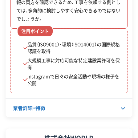
対象・条件
報の両方を確認できるため、工事を依頼する側とし
滋賀県知事：第02501136130号
名
額・率
ては、多角的に検討しやすく安心できるのではない
京都府知事：第02600136130号
この解体業者の特徴
大阪府知事：第02700136130号
でしょうか。
京都
兵庫県知事：第02801136130号
市空
注目ポイント
奈良県知事：第02900136130号
企業経
公共工事の経験
和歌山県知事：第03000136130号
験・規模
き家
解体工事
品質（ISO9001）・環境（ISO14001）の国際規格
原則、平成元年1月7日以前に
福井県知事：第01807136130号
等の
費の1/3
認証を取得
対応工事
建築された個人所有の住宅。
土木工事
リフォーム工事
外構工事
活
（上限60
大規模工事に対応可能な特定建設業許可を保
県外出張
敷地面積が50㎡以下など、狭
有
用・
万円）。隣
小・不整形地であること。取
Instagramで日々の安全活動や現場の様子を
保有資格
流通
地と統合
建設業許可
公開
り壊し後の土地を売却または
産業廃棄物収集運搬業許可
支援
利用する
自己利用（収益目的除く）する
石綿作業主任者
補助
場合は最
こと。京都市内の業者への発
建築物石綿含有建材調査者
業者詳細・特徴
金
大20万円
解体工事施工技士
注が必須。
（敷
を加算。
1級土木施工管理技士
地活
代表者名
下田剛
安全対
株式会社WORLD
工事賠償責任保険
違反歴なし