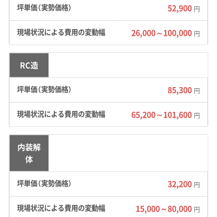
く異なります。これが解体費用の地域差を生む一因
52,900
円
です。
26,000～100,000
円
さらに、「京町家条例」や「風致地区」といった歴史都
市ならではの厳しい規制も、市全域で注意すべき重
RC造
要なポイントです。
85,300
円
65,200～101,600
円
京都市の解体工事で一番重要なの
は、現場の『制約』を正確に見積もり
運営者 稲垣
内装解
に反映できる業者かどうかです。特
体
に歴史的な街並みが残るエリアで
は、重機が使えない、道が狭くて何
32,200
円
度も往復する必要がある、といった
15,000～80,000
円
追加コストが必ず発生します。こう