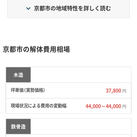
ア、郊外のニュータウンが混在しています。このた
京都市の地域特性を詳しく読む
め、解体工事では重機やトラックの搬入経路確保が
最初の関門です。
地盤については、かつて川や湖だった場所を宅地化
京都市の解体費用相場
したエリアが多く、市内各所で軟弱地盤が見られま
す。基礎の取り壊し時に地下水が湧き出したり、解
木造
体後の新築で地盤改良が必要になったりする可能
性を考慮しておく必要があります。
37,800
円
44,000～44,000
また、廃棄物処理施設（クリーンセンター）が市の南
円
部（伏見区）と東北部（左京区）に偏在しているため、
鉄骨造
お住まいの区によって処分場への運搬距離が大き