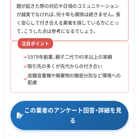
年中無休
主な注意点：
急坂による重機搬入制限、擁壁の老
題が起きた際の対応や日頃のコミュニケーション
朽化リスク、高低差に伴う足場・養生費
が誠実でなければ、何十年も関係は続きません。長
く安心して付き合える業者を探している方にとっ
※項目にカーソルを合わせると詳細な説明が表示されます。
て、こうした点は参考になるでしょう。
D. 郊外・遠隔山間エリア（北区北部、右京区京北、
注目ポイント
左京区北部）
1979年創業、親子二代で45年以上の実績
京北や大原、雲ケ畑といった山間部では、処分場ま
取引先の多くが先代からの付き合い
低騒音重機や廃棄物の徹底分別など環境への
での距離が圧倒的に遠いことがコストを押し上げ
配慮
る最大の要因です。ダンプトラックが処分場を往復
するだけで半日以上かかることもあり、運搬費が都
市部の倍以上になるケースも珍しくありません。ま
この業者のアンケート回答・詳細を見
た、冬期は積雪や路面凍結で工事が中断しやすく、
る
工期が延びるリスクも考慮する必要があります。