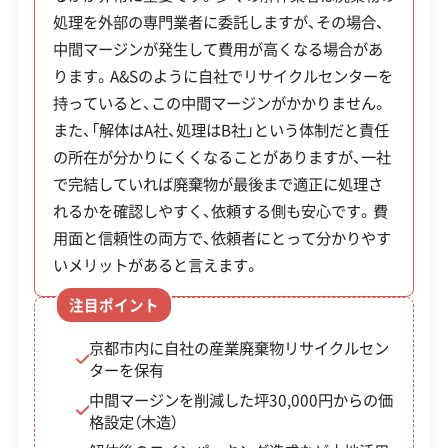
公式HP
公式サイトを見る
処理を外部の専門業者に委託しますが、その場合、
るかまで自社で管理している点は、依頼する側にと
中間マージンが発生して費用が高くなる場合があ
許可番号
【解体工事業登録】
って安心材料の一つです。また、解体後の土地活用
京都府知事：第01-269号
ります。A&Sのように自社でリサイクルセンターを
についても相談でき、コインパーキングの造成とい
【産業廃棄物収集運搬業許可】
持っていると、この中間マージンがかかりません。
った具体的な提案も行っています。前身の企業は昭
京都府知事：第02600173367号
全部見る
また、「解体はA社、処理はB社」という体制だと責任
和42年創業で、長年にわたり地域に根ざした事業を
の所在が分かりにくくなることがありますが、一社
展開しています。
で完結していれば廃棄物が最後まで適正に処理さ
この解体業者の特徴
れるかを確認しやすく、依頼する側も安心です。費
用面と信頼性の両方で、依頼者にとって分かりやす
対応工事
ブロック塀
火災
いメリットがあると言えます。
保有資格
解体工事業登録
注目ポイント
産業廃棄物収集運搬業許可
京都市内に自社の産業廃棄物リサイクルセン
安全対
ターを保有
工事賠償責任保険
違反歴なし
策・リス
中間マージンを削減した坪30,000円からの価
現場清掃
ク管理
格設定（木造）