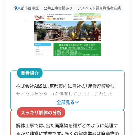
所在地
京都府京都市右京区梅津中村町3
京都市西京区
公共工事実績あり
アスベスト調査資格者在籍
0-2
設立日
-
資本金
-
電話番号
075-881-2626
営業時間
8:30～17:30
業者紹介
営業日
月・火・水・木・金・土
株式会社A&Sは、京都市内に自社の「産業廃棄物リ
対応エリア
京都府
サイクルセンター」を保有しています。これによ
り、建物の解体から排出される廃棄物の処理までを
建物構造
全部見る
木造
鉄骨造
RC造
SRC造
内装解体
自社で一貫して行える体制が整っています。外部の
スッキリ解体の分析
業者を挟まないため中間マージンが発生せず、木造
対応業務
産業廃棄物収集運搬業
解体工事では、出た廃棄物を誰がどのように処理す
で坪30,000円からという価格設定に反映されてい
るかが非常に重要です。多くの解体業者は廃棄物の
ます。廃棄物が最終的にどこでどのように処理され