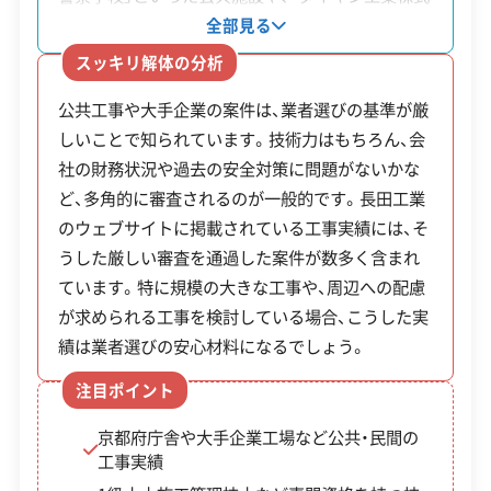
区の太秦地区、下京区の路地奥などは、2tトラッ
会社」の工場など、大規模な建物の解体を手掛けて
建物構造
全部見る
木造
鉄骨造
RC造
SRC造
クがやっと入れるか、あるいは完全に手運びが
きた実績があります。これらの工事は、発注元であ
スッキリ解体の分析
必須となる現場が多く、運搬費が割高になりま
対応業務
産業廃棄物収集運搬業
る自治体や大手企業が設ける厳しい基準をクリア
す。
不用品回収業
公共工事や大手企業の案件は、業者選びの基準が厳
しなければ受注できません。そのため、技術力や安
しいことで知られています。技術力はもちろん、会
全管理の体制が整っている業者を探す上で、一つの
公式HP
公式サイトを見る
駐車コストが高いエリア：
下京区や南区の京都
社の財務状況や過去の安全対策に問題がないかな
判断材料になります。社内には1級土木施工管理技
駅周辺が最も高く、観光地である左京区の岡崎
ど、多角的に審査されるのが一般的です。長田工業
SNS
SNSを見る
士や石綿作業主任者などの有資格者が在籍してお
周辺や右京区の嵐山周辺でも駐車料金は高騰し
のウェブサイトに掲載されている工事実績には、そ
り、解体後の土地整備まで一貫して依頼が可能で
許可番号
【建設業許可】
ています。作業員の駐車経費が見積もりを圧迫
うした厳しい審査を通過した案件が数多く含まれ
す。
京都府知事：第41596号
する要因です。
ています。特に規模の大きな工事や、周辺への配慮
【産業廃棄物収集運搬業許可】
が求められる工事を検討している場合、こうした実
京都府知事：第02600240294号
全部見る
処分場へのアクセスと運搬費：
市の主要なクリ
績は業者選びの安心材料になるでしょう。
大阪府知事：第02700240294号
ーンセンターが立地する伏見区や南区、左京区
滋賀県知事：第02501240294号
注目ポイント
この解体業者の特徴
は運搬面で有利です。一方、市の北端に位置する
北区北部や、広大な山間部を抱える右京区京北
京都府庁舎や大手企業工場など公共・民間の
企業経
創業30年以上
工事実績
からは処分場まで片道1時間以上かかるため、運
験・規模