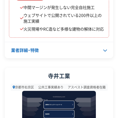
中間マージンが発生しない完全自社施工
企業経
創業30年以上
ウェブサイトで公開されている200件以上の
験・規模
施工実績
対応工事
火災現場やRC造など多様な建物の解体に対応
土木工事
外構工事
県外出張
樹木伐採
保有資格
建設業許可
業者詳細・特徴
産業廃棄物収集運搬業許可
建築物石綿含有建材調査者
代表者名
木村雅恵
1級土木施工管理技士
寺井工業
所在地
京都府京都市南区吉祥院西ノ庄
安全対
工事賠償責任保険
違反歴なし
京都市右京区
公共工事実績あり
アスベスト調査資格者在籍
向田町33-5吉祥院ガーデンハイ
策・リス
現場清掃
ツB棟1階158
ク管理
設立日
-
顧客対
自社ホームページ
無料見積もり
応・サー
建設リサイクル届
近隣挨拶
SNS
資本金
900万円
ビス