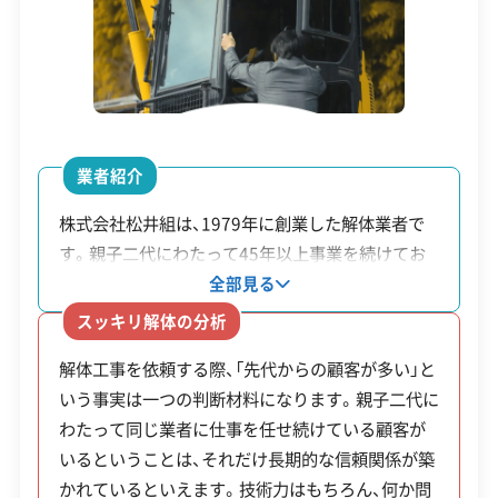
産業廃棄物処分業許可
石綿作業主任者
人件費増、長屋の切り離し補修
建築物石綿含有建材調査者
解体工事施工技士
1級土木施工管理技士
1級建設機械施工管理技士
C. 丘陵・傾斜地エリア（伏見区東部、西京区、山科
区東部、右京区御室など）
安全対策・リスク管理
(7)
業者紹介
東山や西山の麓に広がる住宅地では、急な坂道や
工事賠償責任保険
違反歴なし
表彰・受賞
現場清掃
株式会社松井組は、1979年に創業した解体業者で
ISO認証
電子マニフェスト
地域貢献・ボランティア
す。親子二代にわたって45年以上事業を続けてお
「ひな壇造成地」が多く見られます。重機運搬車が坂
り、現在も取引先の多くは先代からの顧客だといい
全部見る
を登れない、敷地が道路より数メートル高い場所に
ます。一つの業者と長く付き合い続ける顧客が多い
顧客対応・サービス
(17)
スッキリ解体の分析
ある、といったケースでは、解体費用が嵩みます。ま
という点は、同社の仕事ぶりを判断する上での参考
解体工事を依頼する際、「先代からの顧客が多い」と
た、古い擁壁の安全性を確認する必要があり、場合
になるかもしれません。先代からの丁寧な仕事を受
自社ホームページ
無料見積もり
不要品回収
不要品買取
いう事実は一つの判断材料になります。親子二代に
け継ぐ一方で、現代表は環境への配慮にも力を入れ
によっては擁壁自体の補強や造り替えが必要にな
不動産取引
補助金・助成金申請
土地活用
滅失登記
わたって同じ業者に仕事を任せ続けている顧客が
ています。例えば、工事の際には低騒音の重機を使
建設リサイクル届
近隣挨拶
翌営業日連絡
ることもあります。
いるということは、それだけ長期的な信頼関係が築
用したり、解体で出た廃棄物を細かく分別してリサ
クレジットカード
解体ローン
SNS
土対応
日祝対応
かれているといえます。技術力はもちろん、何か問
イクルしたりといった取り組みを徹底しています。