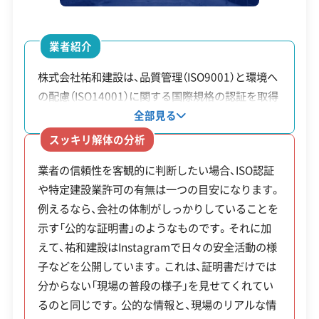
比較することが、適正価格を見抜く
営業時間
9:00～18:00
第一歩です。
業者紹介
営業日
月・火・水・木・金・土
株式会社祐和建設は、品質管理（ISO9001）と環境へ
対応エリア
京都府、大阪府、滋賀県、和歌山
の配慮（ISO14001）に関する国際規格の認証を取得
県、奈良県
解体工事・空き家対策の補助金制度
しています。また大規模な工事を請け負う際に必要
全部見る
建物構造
木造
鉄骨造
RC造
内装解体
となる「特定建設業許可」も保有され、公的な基準を
スッキリ解体の分析
満たしているとうかがえます。特徴的なのは、公式
対応業務
産業廃棄物収集運搬業
京都市では、主に市場での流通や活用が難し
業者の信頼性を客観的に判断したい場合、ISO認証
Instagramで日々の安全ミーティングや現場の様
不用品回収業
土木工事業
や特定建設業許可の有無は一つの目安になります。
い、古い木造住宅や狭い敷地の空き家を取り壊
子を公開している点です。どのような会社か、普段
リフォーム工事業
外構工事業
例えるなら、会社の体制がしっかりしていることを
の仕事ぶりが分かるため、依頼する前に会社の雰囲
す際の費用を補助する制度が用意されていま
示す「公的な証明書」のようなものです。それに加
公式HP
公式サイトを見る
気を知りたい方にとって参考になるでしょう。自社
す。
えて、祐和建設はInstagramで日々の安全活動の様
で重機を多数保有しているほか、アスベスト関連の
許可番号
【建設業許可】
子などを公開しています。これは、証明書だけでは
有資格者も在籍しています。
京都府知事：第032660号
分からない「現場の普段の様子」を見せてくれてい
【産業廃棄物収集運搬業許可】
るのと同じです。公的な情報と、現場のリアルな情
制度
補助金
三重県知事：第02400136130号
全部見る