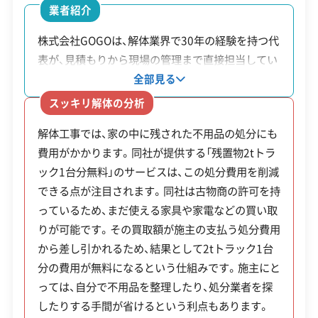
業者紹介
営業日
月・火・水・木・金・土
株式会社GOGOは、解体業界で30年の経験を持つ代
対応エリア
京都府、大阪府
表が、見積もりから現場の管理まで直接担当してい
ます。スタッフは礼儀や清潔感を大切にし、近隣へ
建物構造
全部見る
木造
鉄骨造
RC造
内装解体
の配慮を心がけている点も特徴です。同社が提供す
スッキリ解体の分析
対応業務
産業廃棄物収集運搬業
る「残置物2tトラック1台分無料」のサービスは、古
不用品回収業
不動産取引業
解体工事では、家の中に残された不用品の処分にも
物商の許可を持っていることで実現しています。家
土木工事業
新築工事業
費用がかかります。同社が提供する「残置物2tトラ
の中に残された家具や家電などの中から再販可能
外構工事業
ック1台分無料」のサービスは、この処分費用を削減
なものを買い取り、その分を処分費用から差し引く
できる点が注目されます。同社は古物商の許可を持
ことで、施主の負担を軽減する仕組みです。解体費
公式HP
公式サイトを見る
っているため、まだ使える家具や家電などの買い取
用を抑えつつ、経験豊富な担当者に安心して任せた
許可番号
【建設業許可】
りが可能です。その買取額が施主の支払う処分費用
い場合に適した業者です。
京都府知事：第037809号
から差し引かれるため、結果として2tトラック1台
【産業廃棄物収集運搬業許可】
分の費用が無料になるという仕組みです。施主にと
滋賀県知事：第02501149349号
全部見る
っては、自分で不用品を整理したり、処分業者を探
京都府知事：第02600149349号
したりする手間が省けるという利点もあります。
大阪府知事：第02700149349号