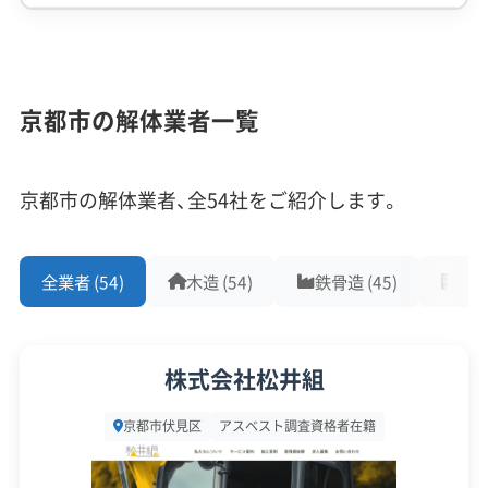
企業経験・規模
(7)
B. 木造密集・歴史的市街地エリア（北区南部、右
京区南部、左京区南部、伏見区中心部など）
1,000件以上の実績
500件以上の実績
創業30年以上
京都市の解体業者一覧
従業員30人以上
中間処理場保有
公共工事の経験
西陣や太秦、伏見の酒蔵周辺など、歴史的な街並み
重機保有
京都市の解体業者、全54社をご紹介します。
が残るエリアでは、トラックが入れない道が多数存
対応工事
(10)
在します。重機が使えず手作業での解体（手壊し）
や、廃材を小さなトラックで何度も運び出す「小運
全業者 (54)
木造 (54)
鉄骨造 (45)
RC造
アスベストレベル1,2除去
ブロック塀
土木工事
搬」が必要で、人件費と工期が大幅に増加する傾向
リフォーム工事
新築工事
外構工事
火災
杭抜き工事
があります。特に、隣家と壁を共有する「長屋」の切
県外出張
樹木伐採
株式会社松井組
り離しには、補修費用や高度な技術が求められま
保有資格
す。
(9)
京都市伏見区
アスベスト調査資格者在籍
建設業許可
解体工事業登録
産業廃棄物収集運搬業許可
主な注意点：
4tトラック進入不可、手壊しによる