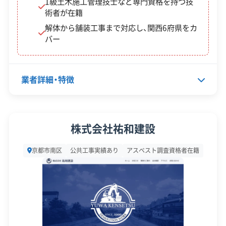
1級土木施工管理技士など専門資格を持つ技
搬費が解体費用全体に占める割合が非常に高く
術者が在籍
対応工事
ブロック塀
県外出張
樹木伐採
なります。
解体から舗装工事まで対応し、関西6府県をカ
バー
保有資格
建設業許可
産業廃棄物収集運搬業許可
「同じ京都市内なのに、業者によっ
建築物石綿含有建材調査者
業者詳細・特徴
て見積もり額が100万円も違う」と
運営者 稲垣
解体工事施工技士
いうご相談は頻繁に寄せられます。
安全対
違反歴なし
現場清掃
その価格差の多くは、実はエリア特
代表者名
長田貴光
策・リス
株式会社祐和建設
性の違いから生まれています。例え
ク管理
所在地
京都府京都市伏見区中島秋ノ山
ば、山間部では処分場への運搬費
京都市南区
公共工事実績あり
アスベスト調査資格者在籍
町133-2
顧客対
自社ホームページ
無料見積もり
が、都心部ではコインパーキング代
応・サー
不要品回収
建設リサイクル届
設立日
2007年3月1日
ビス
や交通誘導員の人件費が見積もり
近隣挨拶
を大きく左右します。ご自身の土地
資本金
2,000万円
の弱点を理解した上で見積もりを
電話番号
075-611-6777