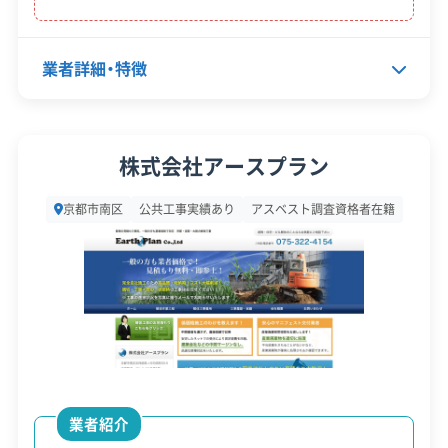
京都市の公式サイトで詳細を見る
建設業許可
産業廃棄物収集運搬業許可
業者詳細・特徴
安全対
このように同じ京都市内でも、お住
工事賠償責任保険
違反歴なし
策・リス
ISO認証
電子マニフェスト
まいの区によって「道路の広さ（重
運営者 稲垣
ク管理
代表者名
寺本篤嗣
現場清掃
株式会社アースプラン
機コスト）」や「駐車料金（経費）」、
所在地
京都府京都市山科区栗栖野打越
「処分場への距離（運搬費）」が異な
顧客対
京都市南区
公共工事実績あり
アスベスト調査資格者在籍
自社ホームページ
無料見積もり
町23
応・サー
り、解体工事の適正価格も変わって
建設リサイクル届
近隣挨拶
SNS
ビス
設立日
2018年
きます。ご自身のケースで正確な費
土対応
用を知るためには、こうした地域特
資本金
1,000万円
性を熟知した専門家への相談が不
電話番号
075-285-2932
可欠です。
営業時間
8:00～17:00
より詳しい情報は、
以下の一覧から
お住まいの区のページ
でご確認く
業者紹介
営業日
月・火・水・木・金