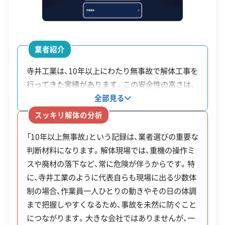
電話番号
075-322-4154
営業時間
9:00～18:00
業者紹介
営業日
月・火・水・木・金
寺井工業は、10年以上にわたり無事故で解体工事を
行ってきた実績があります。この安全性の高さは、
対応エリア
京都府、大阪府、滋賀県
同社の体制に理由の一つを見られます。従業員は代
全部見る
建物構造
木造
鉄骨造
RC造
内装解体
表を含め3名という少数体制のため、現場の隅々ま
スッキリ解体の分析
で代表の注意が行き届きやすく、チーム内での連携
対応業務
産業廃棄物収集運搬業
「10年以上無事故」という記録は、業者選びの重要な
も密に行われます。木造家屋や鉄骨鉄筋コンクリー
土木工事業
判断材料になります。解体現場では、重機の操作ミ
ト造の建物はもちろん、特殊なノウハウが必要とな
スや廃材の落下など、常に危険が伴うからです。特
る火災物件の解体にも対応可能です。規模の大きさ
公式HP
公式サイトを見る
に、寺井工業のように代表自らも現場に出る少数体
よりも、現場一つひとつの安全管理と丁寧な作業を
許可番号
【建設業許可】
制の場合、作業員一人ひとりの動きやその日の体調
重視する業者です。
京都府知事：第37957号
まで把握しやすくなるため、事故を未然に防ぐこと
【産業廃棄物収集運搬業許可】
につながります。大きな会社ではありませんが、一
京都府知事：第02600147691号