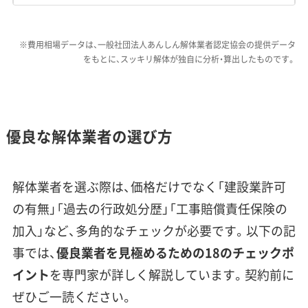
した費用を「諸経費」として一括り
にせず、なぜその金額になるのかを
※費用相場データは、一般社団法人あんしん解体業者認定協会の提供データ
きちんと説明してくれる業者を選
をもとに、スッキリ解体が独自に分析・算出したものです。
んでください。
優良な解体業者の選び方
【エリア別】解体費用の相場観と工事難
易度
解体業者を選ぶ際は、価格だけでなく「建設業許可
の有無」「過去の行政処分歴」「工事賠償責任保険の
加入」など、多角的なチェックが必要です。以下の記
同じ京都市内でも、都心部は駐車料金、密集市
事では、
優良業者を見極めるための18のチェックポ
街地は人件費、山間部は運搬費が解体費用を押
イント
を専門家が詳しく解説しています。契約前に
し上げる主要因で、エリアごとにコスト構造が
ぜひご一読ください。