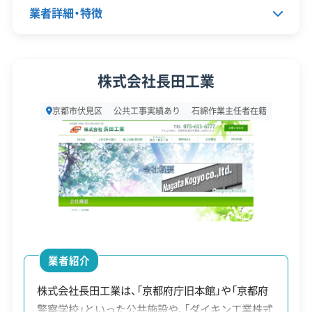
業者詳細・特徴
主な注意点：
長距離運搬によるコスト増、冬季の
積雪・凍結リスク、インフラの脆弱性
代表者名
奥田堅太郎
株式会社長田工業
所在地
京都府京都市伏見区深草直違橋
道路・駐車事情の比較：見積もりを左右
京都市伏見区
公共工事実績あり
石綿作業主任者在籍
北1丁目459
する物理的制約
設立日
1979年
資本金
200万円
道路の広さは見積もりに直結します。エリアご
電話番号
075-643-7796
との車両進入可否と駐車事情、処分場へのアク
セスが重要なポイントです。
営業時間
8:00～17:00
業者紹介
営業日
月・火・水・木・金・土
株式会社長田工業は、「京都府庁旧本館」や「京都府
車両進入が困難なエリア：
北区の西陣地区、右京
対応エリア
京都府
警察学校」といった公共施設や、「ダイキン工業株式