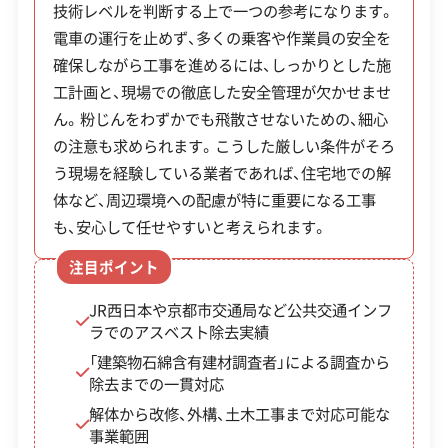
塀等
路種別に
ク塀など。通学路や避難路に
技術レベルを判断する上で一つの参考になります。
い安全基準と管理体制が求められます。このような
公式HP
公式サイトを見る
撤去
より15万
面している場合は上限額が引
電車の運行を止めず、多くの乗客や作業員の安全を
環境での実績は、同社の信頼性を示す一つの根拠と
確保しながら工事を進めるには、しっかりとした施
SNS
SNSを見る
助成
円〜60万
き上げられる。
いえるでしょう。また「建築物石綿含有建材調査
工計画と、現場での徹底した安全管理が欠かせませ
者」や1級土木施工管理技士などの有資格者が在籍
円）。
許可番号
【建設業許可】
ん。粉じんをわずかでも飛散させないための、細心
しており、専門的な調査から実際の施工まで責任を
京都府知事：第40970号
の注意も求められます。こうした厳しい条件がそろ
持って対応しています。
【産業廃棄物収集運搬業許可】
※特に「防災まちづくり推進事業」は、北区の紫野・
う現場を経験している業者であれば、住宅地での解
京都府知事：第02600191535号
全部見る
体など、周辺環境への配慮が特に重要になる工事
大阪府知事：第02700191535号
柏野地区などが重点エリアとして指定されており、
滋賀県知事：第02501191535号
も、安心して任せやすいと考えられます。
お住まいの地域が対象となるか事前の確認が重要
この解体業者の特徴
三重県知事：第02400191535号
注目ポイント
兵庫県知事：第02803191535号
です。いずれの補助金も、市の交付決定前に工事契
企業経
重機保有
約や着工を行うと対象外になるため、必ず事前に相
JR西日本や京都市交通局など公共交通インフ
験・規模
ラでのアスベスト除去実績
談・申請を行ってください。
「建築物石綿含有建材調査者」による調査から
対応工事
土木工事
県外出張
除去までの一貫対応
※制度の最新情報や申請様式は、必ず自治体の公式
解体から改修、外構、土木工事まで対応可能な
保有資格
1級土木施工管理技士
石綿作業主任者
サイトをご確認ください。
事業範囲
建築物石綿含有建材調査者