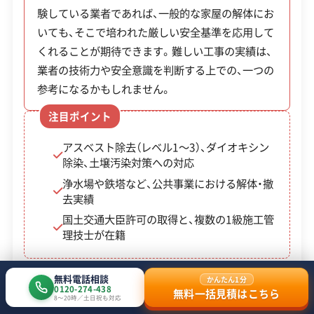
京都府知事：第01-118号
験している業者であれば、一般的な家屋の解体にお
【産業廃棄物収集運搬業許可】
いても、そこで培われた厳しい安全基準を応用して
この解体業者の特徴
京都府知事：第02600206212号
くれることが期待できます。難しい工事の実績は、
滋賀県知事：第02501206212号
業者の技術力や安全意識を判断する上での、一つの
大阪府知事：第02700206212号
企業経
重機保有
兵庫県知事：第02804206212号
参考になるかもしれません。
験・規模
三重県知事：第02400206212号
注目ポイント
奈良県知事：第02900206212号
対応工事
アスベストレベル1,2除去
ブロック塀
和歌山県知事：第03000206212号
火災
県外出張
樹木伐採
アスベスト除去（レベル1〜3）、ダイオキシン
除染、土壌汚染対策への対応
【古物商許可】
保有資格
建設業許可
解体工事業登録
浄水場や鉄塔など、公共事業における解体・撤
京都府公安委員会：第6113107300
去実績
産業廃棄物収集運搬業許可
09号
石綿作業主任者
解体工事施工技士
国土交通大臣許可の取得と、複数の1級施工管
理技士が在籍
安全対
違反歴なし
現場清掃
策・リス
無料電話相談
ク管理
かんたん1分
0120-274-438
業者詳細・特徴
無料一括見積はこちら
8〜20時／土日祝も対応
顧客対