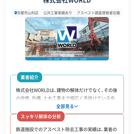
用）
策・リス
所在地
京都府京都市南区唐橋堂ノ前町1
現場清掃
ク管理
京都市山科区
公共工事実績あり
アスベスト調査資格者在籍
9-1
京都
顧客対
市防
取り壊し
自社ホームページ
無料見積もり
設立日
2016年2月18日
昭和56年5月31日以前に着工
応・サー
不要品回収
不要品買取
災ま
費用の2/
ビス
された旧耐震基準の木造建築
資本金
300万円
建設リサイクル届
近隣挨拶
土対応
ちづ
3以内（上
物。市の耐震診断で危険と判
くり
限額は年
電話番号
075-671-2028
定されていること。市が指定
推進
度や条件
営業時間
9:00～19:00
する「密集市街地」など防災
事業
により変
業者紹介
重点エリア内にあること。
営業日
月・火・水・木・金・土
補助
動）。
株式会社WORLDは、建物の解体だけでなく、その後
金
対応エリア
京都府
の改修、外構、土木工事まで幅広く手掛けている会
社です。特筆すべきはアスベスト除去の実績で、特
建物構造
全部見る
撤去費用
木造
鉄骨造
RC造
にJR西日本や京都市交通局といった公共交通イン
ブロ
の4/5（上
道路に面した、倒壊の危険性
スッキリ解体の分析
対応業務
産業廃棄物収集運搬業
フラでの工事経験を持っています。多くの人が利用
ック
限額は道
がある高さ1m以上のブロッ
土木工事業
鉄道施設でのアスベスト除去工事の実績は、業者の
し、常に稼働している施設での作業は、非常に厳し