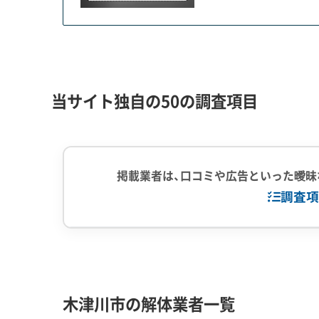
武天皇が都を移したこの場所の遺跡が、市内に広
特に加茂町瓶原（かぶらはら）周辺は、遺跡の中心
え個人の土地であっても、自由な開発は認められま
当サイト独自の50の調査項目
このエリアで基礎の撤去など地面を掘る工事をする
が義務付けられています。届出後、行政による試
められます。場合によっては記録保存のための「
り、計画に大きな影響が出ます。
掲載業者は、口コミや広告といった曖昧
調査項
このため、解体工事では「基礎を撤去すると遺跡を
を地中に残した場合、将来土地を売る際に「地中
す。「文化財保護」と「資産価値の維持」、この難し
企業経験・規模
(7)
1,000件以
中間処理場保
木津川市の解体業者一覧
解体工事・空き家対策の補助金
対応工事
(10)