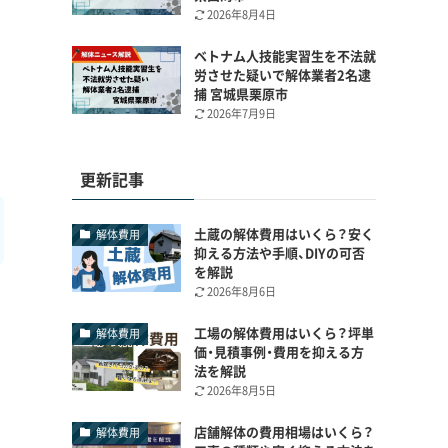
2026年8月4日
ベトナム人技能実習生を不法就
労させた疑いで解体業者2名逮
捕 宮城県栗原市
2026年7月9日
更新記事
土蔵の解体費用はいくら？安く
解体費用
抑える方法や手順、DIYの可否
を解説
2026年8月6日
工場の解体費用はいくら？坪単
解体費用
価・見積事例・費用を抑える方
法を解説
2026年8月5日
店舗解体の費用相場はいくら？
解体費用