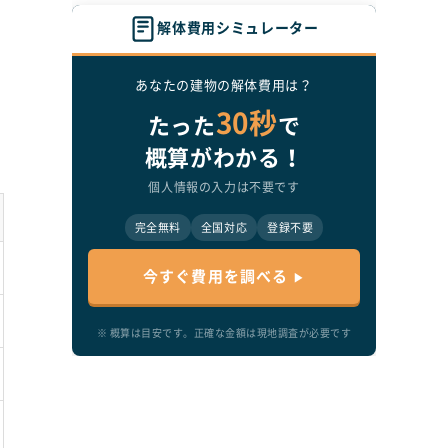
解体費用シミュレーター
あなたの建物の解体費用は？
30秒
たった
で
れ
概算がわかる！
個人情報の入力は不要です
完全無料
全国対応
登録不要
今すぐ費用を調べる
ぱ
※ 概算は目安です。正確な金額は現地調査が必要です
通