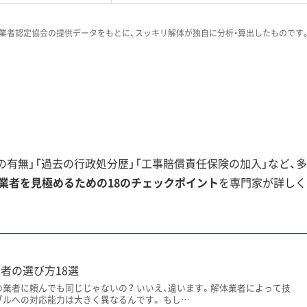
これまで見てきた中でも特に手続きが複雑
調査の可能性を施主様に説明しない業者も
業者認定協会の提供データをもとに、スッキリ解体が独自に分析・算出したものです
そ、見積もりの段階で「文化財保護法の手
確認し、明確に回答してくれる業者を選ぶ
で非常に重要です。
体工事の絶対的制約
有無」「過去の行政処分歴」「工事賠償責任保険の加入」など、多
業者を見極めるための18のチェックポイント
を専門家が詳しく
跡」があるため、工事着手の60日前届出や行政調査が必須で
いケースもあります。
者の選び方18選
の業者に頼んでも同じじゃないの？ いいえ、違います。解体業者によって技
といえるのが「恭仁京（くにきょう）」の存在です。奈良時代に
ブルへの対応能力は大きく異なるんです。 もし…