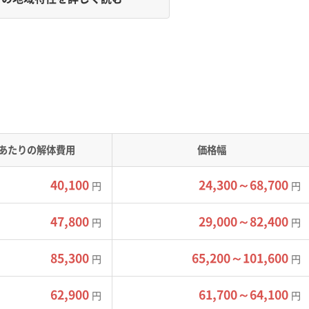
は、手壊し解体や廃材の小運搬を招き、解体費用が上がる主な
水リスクがあり、周辺の山間部は「真砂土（まさど）」という崩
土砂災害への警戒が必要なエリアが少なくありません。
あたりの解体費用
価格幅
の区割りがそのまま残っており、4tトラックの進入が難しい狭
大野地区を通る主要地方道「天理加茂木津線」は、山と川に挟まれ
40,100
24,300～68,700
円
円
制限されます。
トラックなどで廃材を何度も往復して運び出す「小運搬（こうん
47,800
29,000～82,400
円
円
要になります。これらは工期と人件費を大幅に増やす原因です。
、これも見積もり金額に上乗せされます。
85,300
65,200～101,600
円
円
62,900
61,700～64,100
円
円