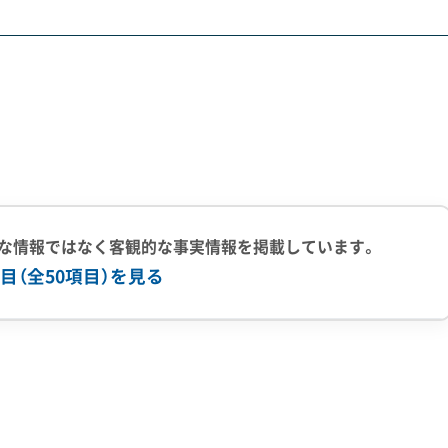
範囲で眠っています。
部が「国指定史跡 恭仁宮跡」として厳しく保護されています。た
せん。
には、文化財保護法に基づき、着工の60日前までに市への届
掘調査が入り、もし重要な遺構が見つかれば工事計画の変更を
本発掘調査」に移行し、工事が数ヶ月以上ストップすることも
な情報ではなく客観的な事実情報を掲載しています。
目（全50項目）を見る
壊してしまう」というジレンマが生まれます。行政の指導で基
埋設物あり」と見なされ、資産価値が下がるリスクも考えられ
い判断が求められるのが、この地域特有の課題です。
上の実績
500件以上の実績
創業30年以上
従業員30人以上
有
公共工事の経験
重機保有