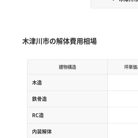
旧市街地の狭い道路や山間部の土砂災害リスク
要因です。
木津川市の解体費用相場
地形の特徴：
市の中央を流れる木津川の流域は浸
やすい土壌が広く分布しています。そのため、
建物構造
坪単価
道路事情：
特に旧木津町の中心部は、城下町時代
い道や曲がり角が多くあります。また、加茂町
木造
て道幅が極端に狭く、工事車両の通行が大きく
費用への影響：
重機が現場に入れない場合、2t
鉄骨造
ん）」や、全て手作業で壊す「手壊し解体」が必
学路に面していれば交通誘導員の配置も必須で
RC造
内装解体