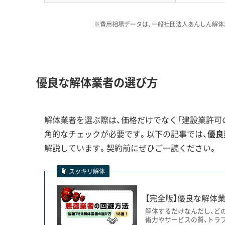
恭仁宮跡の周辺エリアは、私が
な地域です。届出を忘れたり、
※費用相場データは、一般社団法人あんしん解体
運営者 稲垣
残念ながら存在します。だからこ
続きは大丈夫ですか？」と一言
ことが、後々のトラブルを防ぐ上
優良な解体業者の選び方
地下に眠る都「恭仁京」がもたらす解
解体業者を選ぶ際は、価格だけでなく「建設業許可の
角的なチェックが必要です。以下の記事では、
優良
解説しています。契約前にぜひご一読ください。
市内、特に加茂町エリアでは国指定史跡「恭仁宮
スッキリ解体
す。この影響で、建物の基礎を完全に撤去できな
【完全版】優良な解体業
解体するだけなんだし、ど
木津川市で解体工事を計画する上で、最大の注意点
術力やサービスの質、トラ