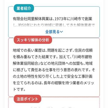
上限
安全対策・リスク管理
(7)
業者紹介
30万
道路や公園に面した高さ1.
ブロック塀
円
2mを超える危険なブロッ
工事賠償責任保険
違反歴なし
表彰・受賞
現場清掃
有限会社岡里解体興業は、1973年に川崎市で創業
等撤去促進
（費
ク塀などの撤去。
※契約前
ISO認証
電子マニフェスト
地域貢献・ボランティア
し、約50年にわたり地域に密着してきた解体業者で
助成金
す。環境に配慮した「エコ解体」を推進し、廃棄物の
用の
の申請が必須。
全部見る
分別や適正処理を徹底しています。地元の「川崎市
顧客対応・サービス
1/2）
(17)
スッキリ解体の分析
建物解体業協同組合」に加盟しており、ブロック塀
地域での長い業歴は、問題を起こさず、住民の信頼
の撤去から住宅、マンションの解体まで幅広く対応
自社ホームページ
無料見積もり
不要品回収
不要品買取
を積み重ねてきた結果です。加えて、「川崎市建物
します。
不動産取引
補助金・助成金申請
土地活用
滅失登記
【重要】不燃化推進事業の令和7年度（2025年
解体業協同組合」などの地元団体への加盟も、地域
建設リサイクル届
近隣挨拶
翌営業日連絡
度）の申請受付は、9月5日をもって終了しまし
に根ざして責任ある仕事を行う意思の表れです。そ
クレジットカード
解体ローン
SNS
土対応
日祝対応
の土地の特性を知り尽くした上で安全な工事計画
た。来年度以降の制度については、川崎市の発
年中無休
を立てられるのは、長年の経験を持つ業者のメリッ
表を必ずご確認ください。
トです。
※項目にカーソルを合わせると詳細な説明が表示されます。
注目ポイント
※制度の最新情報や申請様式は、必ず自治体の公式