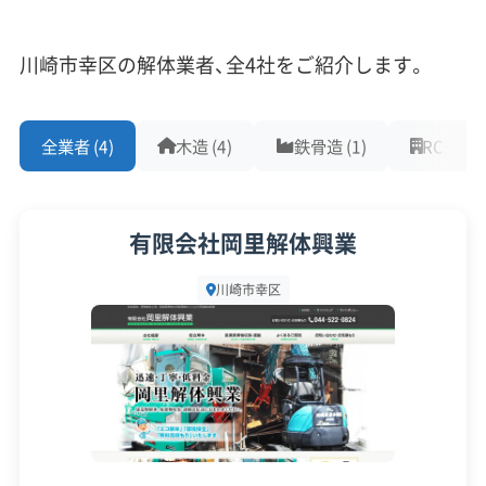
した、最大100万円の老朽建築物除却補助制度
重機保有
が特徴的です。
川崎市幸区の解体業者、全4社をご紹介します。
対応工事
(10)
補助
全業者 (4)
木造 (4)
鉄骨造 (1)
RC造 (0)
アスベストレベル1,2除去
ブロック塀
土木工事
金
リフォーム工事
新築工事
外構工事
火災
杭抜き工事
制度名
対象・条件
額・
県外出張
樹木伐採
有限会社岡里解体興業
率
保有資格
(9)
川崎市幸区
川崎市住宅
幸町周辺などの「不燃化重
等不燃化推
最大
建設業許可
解体工事業登録
産業廃棄物収集運搬業許可
点対策地区」内にある、旧耐
進事業（老
100
産業廃棄物処分業許可
石綿作業主任者
震基準の建物または耐用年
朽建築物除
万円
建築物石綿含有建材調査者
解体工事施工技士
数を経過した老朽建築物。
却工事）
1級土木施工管理技士
1級建設機械施工管理技士