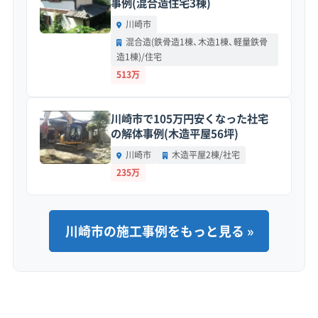
事例(混合造住宅3棟)
押し上げる主な要因です。
川崎市
混合造(鉄骨造1棟、木造1棟、軽量鉄骨
造1棟)/住宅
地形の特徴：
区の大部分は多摩川沿いの低地で、
513万
地盤は比較的軟弱です。特に戸手、小向、古市場
といったエリアは、昔は川の氾濫原だったため、
川崎市で105万円安くなった社宅
液状化のリスクも指摘されています。だからこ
の解体事例(木造平屋56坪)
そ、大型重機を使う工事では、転倒を防ぐための
川崎市
木造平屋2棟/社宅
鉄板養生などを通常より厳重にする必要があり
235万
ます。
道路事情：
区を南北に走る国道409号（府中街道）
川崎市の施工事例をもっと見る »
は、トラックと一般車で日中は常に渋滞してお
り、廃棄物の搬出効率が落ちやすいのが難点で
す。加えて、内陸部の小倉や南加瀬といった住宅
地には、バスが誘導員付きで走るほど道が狭い