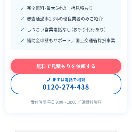
完全無料・最大6社の一括見積もり
建物構造
木造
審査通過率1.3%の優良業者のみご紹介
対応業務
産業廃棄物収集運搬業
しつこい営業電話なし（お断り代行あり）
新築工事業
補助金申請もサポート／国土交通省採択事業
公式HP
公式サイトを見る
許可番号
【建設業許可】
無料で見積もりを依頼する
神奈川県知事：第002245号
まずは電話で相談
0120-274-438
受付時間 平日 9:00〜18:00 ／ 通話料無料