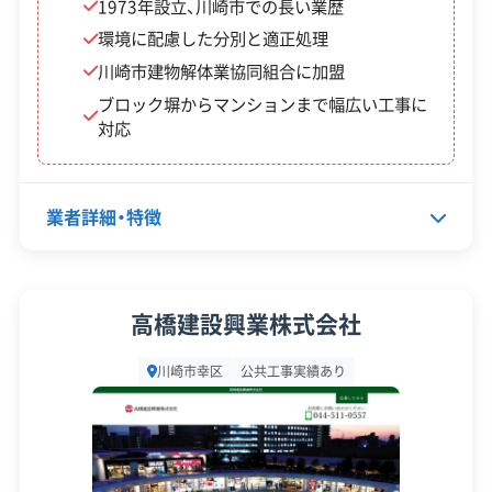
1973年設立、川崎市での長い業歴
サイトをご確認ください。
環境に配慮した分別と適正処理
川崎市の公式サイトで詳細を見る
川崎市建物解体業協同組合に加盟
ブロック塀からマンションまで幅広い工事に
対応
廃棄物処理と分別ルール
業者詳細・特徴
解体で出る廃棄物の多くは川崎区臨海部の処
代表者名
岡里菊廣
理施設へ運びますが、そこへ向かう道の渋滞が
高橋建設興業株式会社
運搬計画の大きな課題です。
所在地
神奈川県川崎市幸区神明町2丁目
川崎市幸区
公共工事実績あり
22-47
設立日
1973年11月
幸区の解体工事で出たコンクリートガラや木くず
資本金
300万円
といった産業廃棄物は、主に川崎区の臨海部（浮島