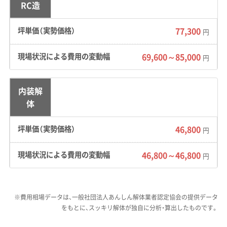
RC造
相談が非常に多いです。だからこそ
注意したいのが、業者選びです。補
77,300
円
助金申請の手続きは意外と複雑な
69,600～85,000
ので、申請サポートの経験が豊富な
円
業者を選ぶのが失敗しないための
内装解
ポイントです。見積もりの際に、補
体
助金利用の実績があるか、ひと言確
認してみてください。
46,800
円
46,800～46,800
円
防災まちづくりが鍵。「不燃化重点対策
地区」の解体需要
※費用相場データは、一般社団法人あんしん解体業者認定協会の提供データ
をもとに、スッキリ解体が独自に分析・算出したものです。