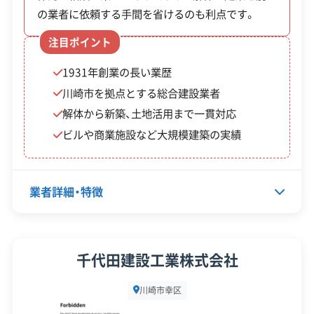
東京都知事：第13-00-024649
せるには、市の「不燃化推進事業」を
全部見る
運営者 稲垣
の業者に依頼する手間を省けるのも利点です。
神奈川県知事：第01403024649号
理解し、補助金をうまく活用するこ
埼玉県知事：第01100024649号
注目ポイント
この解体業者の特徴
茨城県知事：第00801024649号
とが鍵です。特に幸町などの重点対
千葉県知事：第01200024649号
1931年創業の長い業歴
策地区では、防災まちづくりの動き
企業経
創業30年以上
川崎市を拠点とする総合建設業者
を把握しておくことが大切です。そ
験・規模
解体から新築、土地活用まで一貫対応
の一方で、国道409号の渋滞や小倉・
保有資格
ビルや商業施設など大規模建築の実績
産業廃棄物収集運搬業許可
南加瀬エリアの狭い道といった制
解体工事施工技士
約も多いため、地域の交通事情を熟
知し、小運搬や手壊し解体に慣れた
安全対
業者詳細・特徴
違反歴なし
現場清掃
策・リス
業者を選ぶ必要があります。
ク管理
代表者名
高橋達也
顧客対
自社ホームページ
無料見積もり
千代田建設工業株式会社
応・サー
建設リサイクル届
近隣挨拶
土対応
所在地
神奈川県川崎市幸区小向西町4-6
ビス
川崎市幸区
5