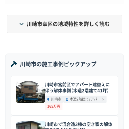
明治以降は「工場の街」として発展した歴史があり、
戦後に建てられた木造住宅の密集地と、近年のタワ
川崎市幸区の地域特性を詳しく読む
ーマンションが混在する独特の景観を持っていま
す。このように家々が密集している環境だからこ
そ、解体工事では騒音や振動への対策、そしてご近
所への丁寧な配慮が何よりも重要になります。
川崎市の施工事例ピックアップ
川崎市宮前区でアパート建替えに
地形・道路事情と解体費用の傾向
伴う解体事例（木造2階建て41坪）
川崎市
木造2階建て/アパート
165万円
多摩川沿いの軟弱な地盤、国道409号の慢性的
な渋滞、そして内陸部の狭い道が、解体費用を
川崎市で混合造3棟の空き家の解体