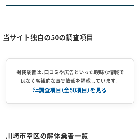
棟が燃えてしまうと予測されています。
そこで市は、古い木造家屋の解体と燃えにくい建物
への建て替えを促すため、最大100万円という手厚
当サイト独自の50の調査項目
い補助金を用意しました。この制度が後押しとな
り、対象エリアでは老朽化したアパートの解体や、
相続をきっかけにした建て替えが活発に進んでい
掲載業者は、口コミや広告といった曖昧な情報で
ます。
はなく客観的な事実情報を掲載しています。
調査項目（全50項目）を見る
解体工事・空き家対策の補助金
企業経験・規模
(7)
幸区では、特に「不燃化重点対策地区」を対象と
1,000件以上の実績
500件以上の実績
創業30年以上
川崎市幸区の解体業者一覧
従業員30人以上
中間処理場保有
公共工事の経験