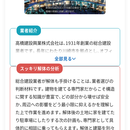
町など）にある大規模な中間処理施設へ運ばれま
電話番号
044-522-0824
す。
営業時間
9:00～19:00
業者紹介
ここは神奈川県内でも有数の処理能力を持つエリ
営業日
月・火・水・木・金・土
アですが、幸区から向かうには国道409号の激しい
高橋建設興業株式会社は、1931年創業の総合建設
対応エリア
東京都、神奈川県、埼玉県、茨城
業者です。長年にわたり川崎市を拠点とし、オフィ
渋滞を抜けなければなりません。そのため、1日に運
県、千葉県
スビルや集合住宅、アミューズメント施設など様々
全部見る
搬できる回数がどうしても限られてしまいます。
建物構造
木造
鉄骨造
内装解体
な建物の建設を手掛けてきました。解体工事におい
スッキリ解体の分析
ては、建物の構造を熟知する総合建設業者ならでは
対応業務
産業廃棄物収集運搬業
渋滞のピークを避け、いかに効率よく運搬計画を立
総合建設業者が解体も手掛けることは、業者選びの
の視点を活かします。解体後の土地活用や新築工事
産業廃棄物処分業
判断材料です。建物を建てる専門家だからこそ構造
までまとめて相談できるため、解体から次のステッ
てるかが、工期と費用を抑える上で重要なポイント
に関する知識が豊富で、どの部分から壊せば安全
プまで任せたい場合に適しています。
公式HP
公式サイトを見る
です。
か、周辺への影響をどう最小限に抑えるかを理解し
許可番号
【建設業許可】
た上で作業を進めます。解体後の土地に家を建てた
神奈川県知事：第031163号
り駐車場にしたりする次の計画も、専門家として具
川崎市幸区での解体工事を成功さ
【産業廃棄物収集運搬業許可】
体的に相談に乗ってもらえます。解体と建築を別々