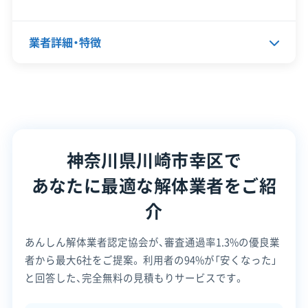
資本金
2,400万円
許可番号
【建設業許可】
神奈川県知事：第001413号
電話番号
044-599-3231
業者詳細・特徴
この解体業者の特徴
営業時間
9:00～17:00
営業日
月・火・水・木・金・土
代表者名
沼田順一郎
企業経
創業30年以上
験・規模
対応エリア
神奈川県
所在地
神奈川県川崎市幸区南加瀬3-4-9
対応工事
土木工事
建物構造
神奈川県川崎市幸区で
木造
設立日
1962年5月18日
あなたに最適な解体業者をご紹
保有資格
建設業許可
対応業務
資本金
3,200万円
産業廃棄物収集運搬業
新築工事業
リフォーム工事業
介
電話番号
044-599-1561
安全対
違反歴なし
現場清掃
策・リス
公式HP
公式サイトを見る
あんしん解体業者認定協会が、審査通過率1.3%の優良業
ク管理
営業時間
9:00～17:00
者から最大6社をご提案。
利用者の94%が「安くなった」
許可番号
【建設業許可】
営業日
月・火・水・木・金・土
顧客対
と回答した、完全無料の見積もりサービスです。
神奈川県知事：第002683号
自社ホームページ
無料見積もり
応・サー
建設リサイクル届
近隣挨拶
ビス
対応エリア
神奈川県