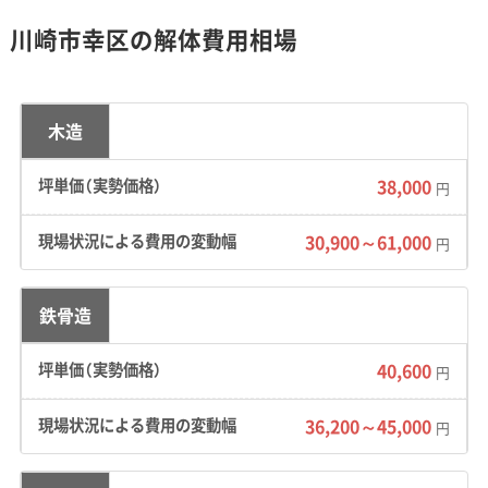
場所が多く、4トンダンプのような大型車両が入
川崎市幸区の解体費用相場
れない現場も珍しくありません。
費用への影響：
隣家との隙間がない密集地では、
木造
重機が使えず人の手で壊す「手壊し解体」になる
ため、工期が延びて人件費がかさみます。小倉・
38,000
円
南加瀬エリアのように道が狭い現場では、2トン
30,900～61,000
車で廃材を大通りまで何度も往復して運び出す
円
「小運搬（ピストン輸送）」が必須です。この作業
費が見積もりに上乗せされ、費用が割高になる
鉄骨造
傾向があります。
40,600
円
36,200～45,000
円
幸区の不燃化重点対策地区では、補
助金があるため解体や建て替えの
運営者 稲垣