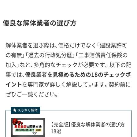
幸区では行政が木造住宅密集地の不燃化を強
力に進めており、対象地区では解体や建て替え
優良な解体業者の選び方
の需要が非常に活発です。
解体業者を選ぶ際は、価格だけでなく「建設業許可
の有無」「過去の行政処分歴」「工事賠償責任保険の
幸区の近年の解体工事を考える上で、川崎市が進め
加入」など、多角的なチェックが必要です。以下の記
る「防災まちづくり」は欠かせません。特にJR川崎
事では、
優良業者を見極めるための18のチェックポ
駅西側の幸町、中幸町、都町などの一部は、大地震の
イント
を専門家が詳しく解説しています。契約前に
際に火災が広がりやすい「不燃化重点対策地区」に
ぜひご一読ください。
指定されています。
スッキリ解体
これらの地域は戦後の復興期に木造住宅が密集し
【完全版】優良な解体業者の選び方
て建てられた場所で、市の想定では大地震で約300
18選