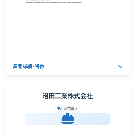
設立日
-
資本金
3,500万円
電話番号
044-511-0557
営業時間
9:00～17:00
営業日
月・火・水・木・金・土
業者詳細・特徴
対応エリア
神奈川県
建物構造
木造
代表者名
吉澤重夫
沼田工業株式会社
対応業務
産業廃棄物収集運搬業
所在地
神奈川県川崎市幸区南加瀬1-17-4
土木工事業
新築工事業
川崎市幸区
5
リフォーム工事業
設立日
1959年3月
公式HP
公式サイトを見る