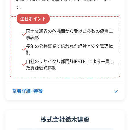
に行う必要があります。募集期間が限られている場
この解体業者の特徴
す。
合もあるため、市の公式サイトで最新情報を確認し
企業経
注目ポイント
従業員30人以上
てください。
験・規模
国土交通省の各機関から受けた多数の優良工
※制度の最新情報や申請様式は、必ず自治体の公式
事表彰
対応工事
ブロック塀
土木工事
火災
長年の公共事業で培われた経験と安全管理体
サイトをご確認ください。
制
保有資格
産業廃棄物収集運搬業許可
土浦市の公式サイトで詳細を見る
自社のリサイクル部門「NESTP」による一貫し
た資源循環体制
安全対
工事賠償責任保険
違反歴なし
策・リス
現場清掃
ク管理
廃棄物処理と分別ルール
業者詳細・特徴
顧客対
自社ホームページ
無料見積もり
応・サー
土地活用
建設リサイクル届
ビス
土浦市の一般廃棄物処理施設は建築廃材の受
近隣挨拶
翌営業日連絡
代表者名
坂本好郎
クレジットカード
解体ローン
株式会社鈴木建設
け入れを禁止しています。そのため解体業者
土対応
所在地
茨城県土浦市小松3-24-16
は、許可を持つ専門の処理業者と契約して適正