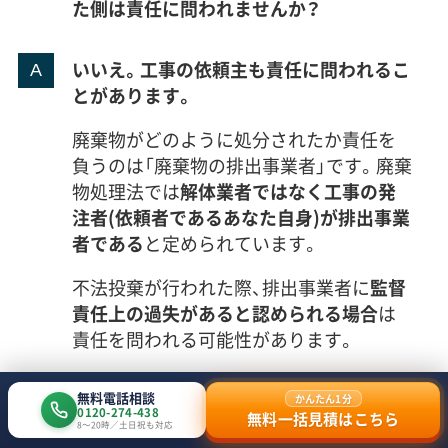
た側は責任に問われませんか？
いいえ。工事の依頼主も責任に問われるこ
とがあります。
廃棄物がどのように処分されたか責任を
負うのは「廃棄物の排出事業者」です。廃棄
物処理法では
解体業者ではなく工事の発
注者(依頼者であるあなた自身)が排出事業
者である
と定められています。
不法投棄が行われた際、排出事業者に
監督
責任上の過失があると認められる場合
は
責任を問われる可能性があります。
相場より著しく安い価格と分かりなが
無料電話相談
かんたん1分
ら契約した場合
0120-274-438
無料一括見積はこちら
8〜20時／土日祝も対応
許可・登録のない業者と知りながら依