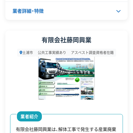
ク管理
案ができる業者を選ぶことが、工事
業者詳細・特徴
成功の鍵です。
顧客対
不動産取引
自社ホームページ
応・サー
無料見積もり
建設リサイクル届
ビス
代表者名
鈴木恵一
近隣挨拶
土対応
有限会社藤岡興業
所在地
茨城県土浦市並木3丁目3番41号
土浦市
公共工事実績あり
アスベスト調査資格者在籍
設立日
2012年2月14日
資本金
1,000万円
電話番号
029-886-9632
営業時間
9:00～19:00
営業日
月・火・水・木・金・土
業者紹介
対応エリア
茨城県
有限会社藤岡興業は、解体工事で発生する産業廃棄