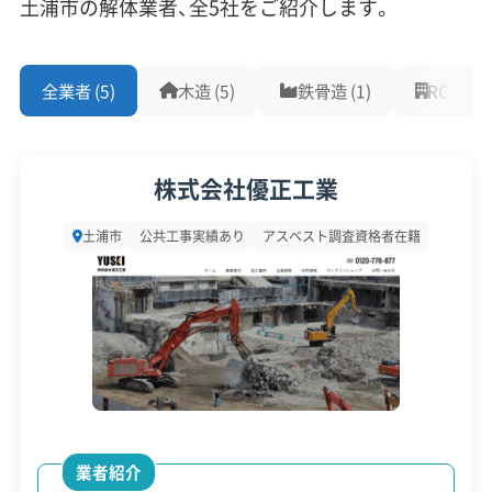
土地のため、地盤が非常に軟弱です。
土浦市の解体業者、全5社をご紹介します。
対応工事
(10)
2011年の東日本大震災では、この地域で深刻な液状
全業者 (5)
木造 (5)
鉄骨造 (1)
RC造 (1)
アスベストレベル1,2除去
ブロック塀
土木工事
化被害が発生しました。地表面に亀裂が入ったり、
リフォーム工事
新築工事
外構工事
火災
杭抜き工事
砂が噴き出したりといった現象が確認されていま
県外出張
樹木伐採
す。この地盤の特性は、解体工事にも直接影響しま
株式会社優正工業
す。
保有資格
(9)
土浦市
公共工事実績あり
アスベスト調査資格者在籍
例えば、重機を動かす振動で地盤が緩み、重機自体
建設業許可
解体工事業登録
産業廃棄物収集運搬業許可
が沈んだり転倒したりする危険があります。そのた
産業廃棄物処分業許可
石綿作業主任者
建築物石綿含有建材調査者
解体工事施工技士
め、通常よりも頑丈な地盤養生が欠かせません。さ
1級土木施工管理技士
1級建設機械施工管理技士
らに、地中に残っている古い杭基礎の引き抜きが、
通常の方法では非常に難しくなるケースもあり、特
安全対策・リスク管理
(7)
殊な技術や追加費用が必要になることもあります。
業者紹介