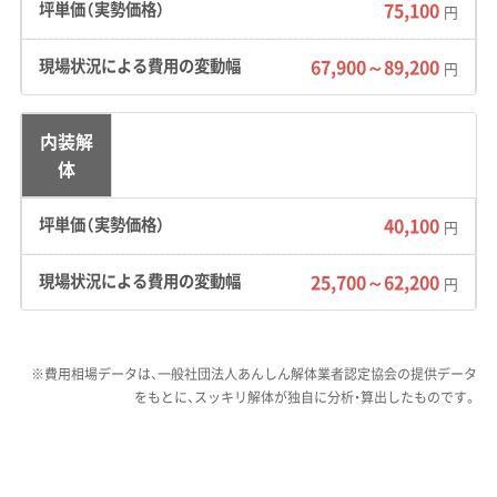
下町だった頃の古い区割りが今も残っていま
75,100
円
す。そのため、道幅が4mに満たない狭い道路が
67,900～89,200
多く、大型の重機やダンプトラックが現場まで
円
入れないケースが少なくありません。
内装解
費用への影響：
軟弱な地盤のエリアで工事をす
体
る場合、重機が沈むのを防ぐために厚い鉄板を
敷く作業（地盤養生）が欠かせません。これは追
40,100
円
加費用として見積もりに計上されることがあり
25,700～62,200
円
ます。また、狭い道路に面した現場では、2トン
ダンプのような小型車で廃棄物を運び出し、広
い場所で大型車に積み替える「小運搬（しょうう
※費用相場データは、一般社団法人あんしん解体業者認定協会の提供データ
んぱん）」という作業が必要です。このため、人件
をもとに、スッキリ解体が独自に分析・算出したものです。
費や運搬費が通常よりも高くなる傾向がありま
す。