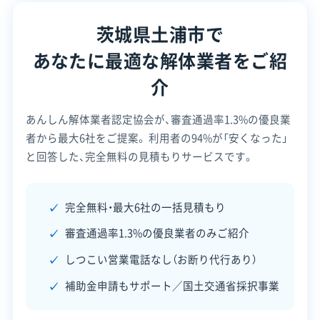
茨城県土浦市で
設立日
-
あなたに最適な解体業者をご紹
資本金
4,500万円
介
電話番号
029-830-1411
あんしん解体業者認定協会が、審査通過率1.3%の優良業
営業時間
8:30～17:00
者から最大6社をご提案。
利用者の94%が「安くなった」
営業日
月・火・水・木・金・土
と回答した、完全無料の見積もりサービスです。
対応エリア
千葉県
完全無料・最大6社の一括見積もり
建物構造
木造
審査通過率1.3%の優良業者のみご紹介
対応業務
土木工事業
しつこい営業電話なし（お断り代行あり）
公式HP
公式サイトを見る
補助金申請もサポート／国土交通省採択事業
許可番号
【建設業許可】