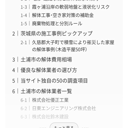
霞ヶ浦沿岸の軟弱地盤と液状化リスク
解体工事・空き家対策の補助金
廃棄物処理と分別ルール
茨城県の施工事例ピックアップ
久慈郡大子町で積雪により罹災した家屋
の解体事例（木造平屋50坪）
土浦市の解体費用相場
優良な解体業者の選び方
当サイト独自の50の調査項目
土浦市の解体業者一覧
株式会社優正工業
日東エンジニアリング株式会社
株式会社鈴木建設
もっと見る