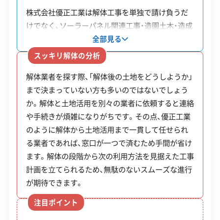
工事賠償責任保険
違反歴なし
表彰・受賞
現場清掃
株式会社優正工業は解体工事を単独で請け負うだ
ISO認証
電子マニフェスト
地域貢献・ボランティア
けでなく、ソーラーパネル関連工事・造園土木・造成
解体工事・空き家対策の補助金
工事といった幅広い事業を手掛けている会社です。
全部見る
同社の強みは、建物を解体した後の土地活用までを
顧客対応・サービス
(17)
スッキリ解体の分析
一貫して相談できる点にあります。同社はメガソー
解体業者を探す際、「解体後の土地をどうしようか」
ラー施設や駐車場の施工実績があるため、解体後の
土浦市では、危険な空き家の解体やブロック塀
自社ホームページ
無料見積もり
不要品回収
不要品買取
まで決まっていない方も多いのではないでしょう
更地をどのように活用すればよいか、具体的な選択
不動産取引
補助金・助成金申請
土地活用
滅失登記
の撤去に対して、最大で120万円にもなる手厚
か。解体と土地活用を別々の業者に依頼すると連絡
肢を示しながら提案を行います。また、家屋全体の
建設リサイクル届
近隣挨拶
翌営業日連絡
い補助金制度を用意しています。
や手続きが煩雑になりがちです。その点、優正工業
ような大きな建物の解体はもちろん、庭の小さな物
クレジットカード
解体ローン
SNS
土対応
日祝対応
のように解体から土地活用まで一貫して任せられ
置や古くなったウッドデッキの撤去といった小規
年中無休
る業者であれば、窓口が一つで済むため手間が省け
模な工事にも対応しています。処分に困りがちな庭
ます。解体の段階から次の利用方法を見据えた工事
の立木などを買い取るリサイクル事業も展開して
制度
補助金
対象・条件
計画を立てられるため、無駄のないスムーズな進行
※項目にカーソルを合わせると詳細な説明が表示されます。
おり、解体に伴うさまざまな課題をまとめて解決で
名
額・率
が期待できます。
きる体制が整っています。
【通常】
注目ポイント
費用の