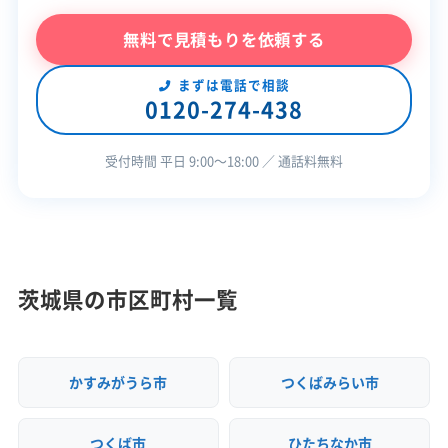
国土交通大臣：第028171号
無料で見積もりを依頼する
この解体業者の特徴
まずは電話で相談
0120-274-438
対応工事
土木工事
受付時間 平日 9:00〜18:00 ／ 通話料無料
安全対
違反歴なし
現場清掃
策・リス
ク管理
顧客対
自社ホームページ
無料見積もり
応・サー
茨城県の市区町村一覧
建設リサイクル届
近隣挨拶
ビス
かすみがうら市
つくばみらい市
つくば市
ひたちなか市