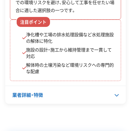
での環境リスクを避け、安心して工事を任せたい場
栃木県知事：第00900047401号
企業経
重機保有
群馬県知事：第01000047401号
合に適した選択肢の一つです。
験・規模
埼玉県知事：第01107047401号
注目ポイント
神奈川県知事：第01400047401号
対応工事
県外出張
新潟県知事：第01509047401号
浄化槽や工場の排水処理設備など水処理施設
山梨県知事：第01900047401号
保有資格
産業廃棄物収集運搬業許可
の解体に特化
長野県知事：第02009047401号
施設の設計・施工から維持管理まで一貫して
静岡県知事：第02201047401号
安全対
違反歴なし
現場清掃
対応
三重県知事：第02400047401号
策・リス
大阪府知事：第02700047401号
解体時の土壌汚染など環境リスクへの専門的
ク管理
兵庫県知事：第02804047401号
な配慮
岡山県知事：第03300047401号
顧客対
自社ホームページ
無料見積もり
広島県知事：第03400047401号
応・サー
建設リサイクル届
近隣挨拶
ビス
業者詳細・特徴
代表者名
砂塚伸司
所在地
茨城県土浦市神立町3615-1