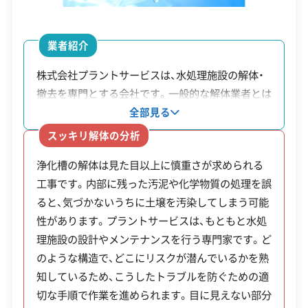
営業時間
9:00～19:00
営業日
月・火・水・木・金・土
業者紹介
対応エリア
茨城県
株式会社プラントサービスは、水処理施設の解体・
撤去を専門とする会社です。一般的な解体業者とは
建物構造
木造
異なり、家庭用の浄化槽や工場の排水処理設備とい
全部見る
対応業務
産業廃棄物収集運搬業
った施設の設計・施工・日々のメンテナンスも一貫
スッキリ解体の分析
して手掛けています。そのため施設の構造や内部に
公式HP
公式サイトを見る
浄化槽の解体は見た目以上に慎重さが求められる
残っている可能性のある物質など、解体時に注意す
工事です。内部に残った汚泥や化学物質の処理を誤
べき点を深く理解しています。土壌汚染といった周
許可番号
【建設業許可】
ると、気づかないうちに土壌を汚染してしまう可能
茨城県知事：第33221号
辺環境への影響を考慮しながら安全に作業を進め
【産業廃棄物収集運搬業許可】
性があります。プラントサービスは、もともと水処
られます。
青森県知事：第00201047401号
理施設の設計やメンテナンスを行う専門家です。ど
全部見る
岩手県知事：第00300047401号
のような構造で、どこにリスクが潜んでいるかを熟
秋田県知事：第00506047401号
知しているため、こうしたトラブルを防ぐための適
この解体業者の特徴
山形県知事：第00609047401号
切な手順で作業を進められます。目に見えない部分
福島県知事：第00707047401号