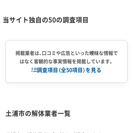
霞ヶ浦沿岸の軟弱地盤と液状化リスク
当サイト独自の50の調査項目
土浦駅東側の埋立地では過去に液状化が発生
掲載業者は、口コミや広告といった曖昧な情報で
した経緯があり、解体工事では重機の沈下や、
はなく客観的な事実情報を掲載しています。
地中に残った障害物の撤去が難しくなるとい
調査項目（全50項目）を見る
った特有のリスクがあります。
企業経験・規模
(7)
土浦市の解体工事で最も注意すべき点は、霞ヶ浦沿
1,000件以上の実績
500件以上の実績
創業30年以上
土浦市の解体業者一覧
岸の地盤リスクです。特に土浦駅東口から港町にか
従業員30人以上
中間処理場保有
公共工事の経験
けてのエリアは、長い年月をかけて埋め立てられた
重機保有