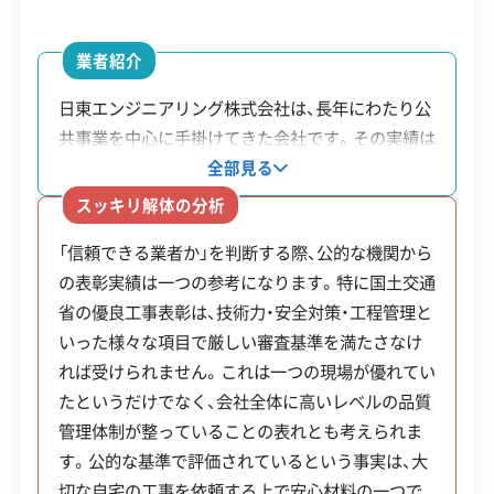
塀等
ると市が認めたブロック塀。
市
限10
撤去
内の業者による施工が条件で
営業日
月・火・水・木・金・土・日・祝
万円）
業者紹介
費補
す。
対応エリア
東京都、千葉県、埼玉県、神奈川
日東エンジニアリング株式会社は、長年にわたり公
助金
県、群馬県、栃木県、茨城県、静岡
共事業を中心に手掛けてきた会社です。その実績は
県、山梨県、長野県
公的にも評価されており、過去には国土交通省関東
狭あ
全部見る
建物構造
木造
地方整備局長をはじめ、複数の事務所長から優良工
い道
幅4m未満の道路に面した土地
スッキリ解体の分析
事表彰を受けています。このような表彰は、国の定
路拡
撤去費
で、道路を広げるために敷地を
対応業務
産業廃棄物収集運搬業
「信頼できる業者か」を判断する際、公的な機関から
める厳しい基準を技術力や安全管理体制が満たし
土木工事業
外構工事業
幅整
用の補
後退（セットバック）させる際、
の表彰実績は一つの参考になります。特に国土交通
ていることを示します。公共事業で培われたノウハ
備促
償
その範囲内にある門や塀などの
省の優良工事表彰は、技術力・安全対策・工程管理と
ウは一般住宅の解体工事においても同様に活かさ
公式HP
公式サイトを見る
いった様々な項目で厳しい審査基準を満たさなけ
進事
撤去費用が補償されます。
れるため、安心して工事を任せられます。また、社
SNS
SNSを見る
れば受けられません。これは一つの現場が優れてい
内にリサイクル部門「NESTP」を設けている点も特
業
たというだけでなく、会社全体に高いレベルの品質
徴です。解体で発生した廃棄物を自社で適正に処理
許可番号
【建設業許可】
管理体制が整っていることの表れとも考えられま
し、再資源化するまでを一貫して管理しています。
茨城県知事：第035173号
※補助金の申請は、必ず解体工事の契約や着工の前
す。公的な基準で評価されているという事実は、大
切な自宅の工事を依頼する上で安心材料の一つで