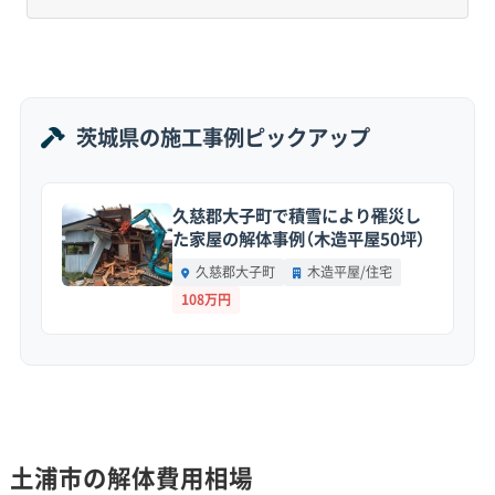
2025年12月時点の人口は約14.1万人。人口自体は
少しずつ減っていますが、一方で世帯数は増え続け
ています。これは核家族化や一人暮らしの高齢者世
帯が増えているためです。
茨城県の施工事例ピックアップ
この影響で、特に郊外の住宅団地や昔からの市街地
久慈郡大子町で積雪により罹災し
では、相続後に誰も住まなくなった空き家が増加傾
た家屋の解体事例（木造平屋50坪）
向にあり、解体工事の必要性が高まっています。
久慈郡大子町
木造平屋/住宅
108万円
地形・道路事情と解体費用の傾向
霞ヶ浦沿岸の軟弱な地盤と、旧市街地の狭い道
土浦市の解体費用相場