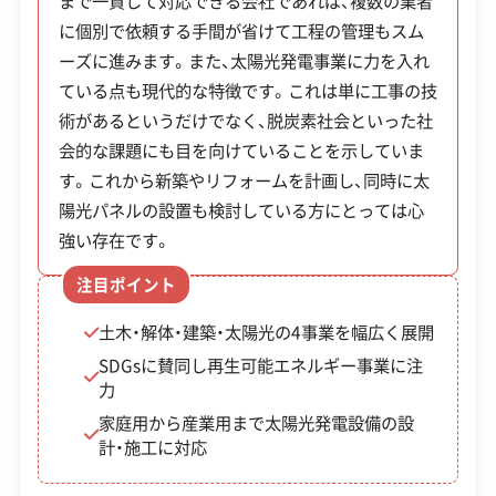
まで一貫して対応できる会社であれば、複数の業者
提唱するSDGsの目標7「エネルギーをみんなに そ
に個別で依頼する手間が省けて工程の管理もスム
許可番号
【建設業許可】
し、廃棄物が最終処分場まで正しく処理されたこと
してクリーンに」にも賛同を表明しています。これ
国土交通大臣：第018748号
ーズに進みます。また、太陽光発電事業に力を入れ
は、環境に配慮した持続可能な社会づくりへ貢献す
を証明する義務があります。市内には建設で出た土
【産業廃棄物処分業許可】
ている点も現代的な特徴です。これは単に工事の技
る企業姿勢の表れと言えます。
千葉県知事：第00821057371号
をリサイクルする施設もあり、環境に配した処理が
全部見る
術があるというだけでなく、脱炭素社会といった社
進められています。
会的な課題にも目を向けていることを示していま
【産業廃棄物収集運搬業許可】
す。これから新築やリフォームを計画し、同時に太
この解体業者の特徴
茨城県知事：第00801057371号
陽光パネルの設置も検討している方にとっては心
埼玉県知事：第01100057371号
千葉県知事：第01200057371号
茨城県土浦市での解体工事は、霞ヶ
強い存在です。
企業経
創業30年以上
従業員30人以上
東京都知事：第01300057371号
験・規模
浦沿岸の軟弱な地盤や液状化リス
公共工事の経験
運営者 稲垣
注目ポイント
クといった、この地域ならではの課
【宅地建物取引業許可】
対応工事
土木・解体・建築・太陽光の4事業を幅広く展開
土木工事
県外出張
茨城県知事：第4861号
題への備えが欠かせません。旧市街
SDGsに賛同し再生可能エネルギー事業に注
地の狭い道での搬出計画も重要で
保有資格
力
産業廃棄物収集運搬業許可
す。一方で、市が用意している最大
産業廃棄物処分業許可
家庭用から産業用まで太陽光発電設備の設
計・施工に対応
120万円の空き家解体補助金などを
安全対
違反歴なし
表彰・受賞
現場清掃
熟知し、お客様の負担を軽くする提
策・リス