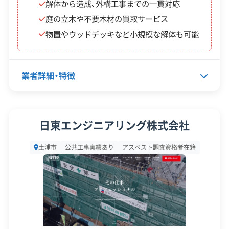
解体から造成、外構工事までの一貫対応
1/3（上
庭の立木や不要木材の買取サービス
老朽
限50
物置やウッドデッキなど小規模な解体も可能
危険
万円）
市の基準を超えるほど傷みが激
空き
【非課
しく、周りに悪影響を及ぼす危
家等
業者詳細・特徴
税世
険な空き家。所有者または相続
除却
帯】費
人が対象です。
費補
用の4/
代表者名
羽成裕介
助金
日東エンジニアリング株式会社
5（上限
所在地
茨城県土浦市生田町1-20
120万
土浦市
公共工事実績あり
アスベスト調査資格者在籍
円）
設立日
-
資本金
500万円
危険
ブロ
通学路などに面しており、高さ
電話番号
0120-776-877
費用の
ック
が80cmを超え、倒壊の危険があ
2/3（上
営業時間
9:00～19:00