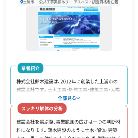
土浦市
公共工事実績あり
アスベスト調査資格者在籍
に処分しなければなりません。
設立日
1987年9月9日
資本金
3,000万円
土浦市で解体工事をする際は、廃棄物の処理ルール
電話番号
029-824-3211
に注意が必要です。地域の一般廃棄物処理施設で
営業時間
9:00～17:00
は、サイディングボードなどの建築廃材の受け入れ
営業日
月・火・水・木・金・土
を明確に禁止しています。
業者紹介
対応エリア
茨城県、千葉県
株式会社鈴木建設は、2012年に創業した土浦市の
したがって、解体で出た廃棄物はすべて産業廃棄物
建設会社です。土木工事・解体工事・建築工事・太陽
建物構造
木造
として扱われます。県の許可を持つ専門の処理業者
光工事を主な事業としており、地域のインフラ整備
全部見る
対応業務
産業廃棄物収集運搬業
から個人の住宅まで幅広く対応しています。複数の
へ運搬する必要があり、解体業者はこれらの業者と
スッキリ解体の分析
産業廃棄物処分業
不動産取引業
事業を手掛けているため、例えば古い家屋の解体か
事前に契約を結ばなければなりません。
土木工事業
建設会社を選ぶ際、事業範囲の広さは一つの判断材
ら新築工事までを一貫して相談可能です。また、近
料になります。鈴木建設のように土木・解体・建築
年は太陽光発電事業に特に力を入れており、国連が
公式HP
公式サイトを見る
その際、マニフェスト（産業廃棄物管理票）を発行