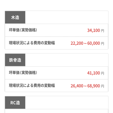
路が大きな特徴です。そのため、地盤対策や小
型車両での搬出が必要になり、解体費用は割高
木造
になる傾向があります。
34,100
円
地形の特徴：
市の地形は、霞ヶ浦沿岸の低い土地
22,200～60,000
円
と、関東ローム層からなる安定した台地で大き
く二つに分かれます。特に注意が必要なのは、土
鉄骨造
浦駅東口から霞ヶ浦にかけての低地エリアで
す。この多くが埋立地のため地盤が非常に軟弱
41,100
円
で、東日本大震災では液状化の被害も発生しま
26,400～68,900
した。地盤のリスクには特別な配慮が求められ
円
ます。
RC造
道路事情：
土浦城を中心とする旧市街地には、城