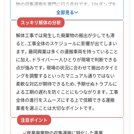
物の収集運搬を専門に行う会社です。10tダンプを
建物構造
木造
鉄骨造
RC造
14台保有しており、大規模な現場から出る大量の廃
全部見る
対応業務
土木工事業
棄物もスムーズに搬出できる体制が整っています。
スッキリ解体の分析
また、「ドライバーひとり一人が社長であり営業部
公式HP
公式サイトを見る
解体工事では発生した廃棄物の搬出が少しでも滞
長である」という方針を掲げ、各ドライバーが現場
ると、工事全体のスケジュールに影響が出てしまい
で状況を判断し、柔軟に対応できる点も特徴です。
許可番号
【建設業許可】
ます。藤岡興業は多くの運搬車両を持っていること
茨城県知事：第35216号
関東・東北・中部に至る広範囲で産業廃棄物収集運
に加え、ドライバー一人ひとりが現場で判断できる
搬業の許可を取得しているため、法令を遵守した適
点が強みです。現場の状況に合わせて搬出のタイミ
正な処理を依頼できます。解体工事を計画通りに進
この解体業者の特徴
ングを調整するといったマニュアル通りではない
める上で、廃棄物の円滑な搬出は重要な要素です。
柔軟な対応が期待できるため、予期せぬトラブルに
企業経
公共工事の経験
験・規模
よる工期の遅れを防ぐことにもつながります。工事
全体の進行をスムーズにする上で信頼できる運搬
対応工事
土木工事
業者を選ぶことは大切なポイントです。
注目ポイント
保有資格
建設業許可
1級土木施工管理技士
産業廃棄物の収集運搬に特化した事業