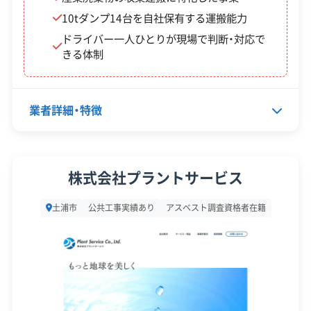
安全対
違反歴なし
現場清掃
10tダンプ14台を自社保有する運搬能力
策・リス
ク管理
ドライバー一人ひとりが現場で判断・対応で
きる体制
顧客対
自社ホームページ
無料見積もり
応・サー
建設リサイクル届
近隣挨拶
ビス
業者詳細・特徴
代表者名
藤岡京子
株式会社プラントサービス
所在地
茨城県土浦市粟野町758-1
土浦市
公共工事実績あり
アスベスト調査資格者在籍
設立日
-
資本金
300万円
電話番号
029-831-3824