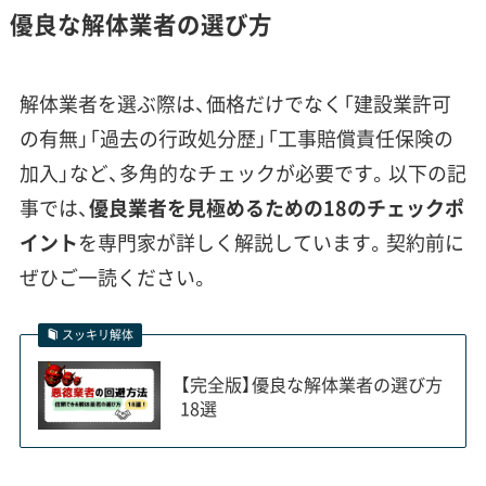
優良な解体業者の選び方
霞ヶ浦沿岸の現場では「地盤養生
費」が見積もりに入ることが多いの
運営者 稲垣
解体業者を選ぶ際は、価格だけでなく「建設業許可
ですが、この項目について「なぜ必
の有無」「過去の行政処分歴」「工事賠償責任保険の
要なのか」「どんな作業をするのか」
加入」など、多角的なチェックが必要です。以下の記
を具体的に説明してくれる業者を
事では、
優良業者を見極めるための18のチェックポ
選んでください。私がこれまでに見
イント
を専門家が詳しく解説しています。契約前に
てきたトラブルでは、養生が不十分
ぜひご一読ください。
で重機が傾き、隣家の塀を傷つけて
しまったという事例もあります。リ
スッキリ解体
スクをきちんと説明できるかは、信
【完全版】優良な解体業者の選び方
頼できる業者を見極める重要なポ
18選
イントです。