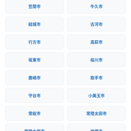
建設リサイクル届
近隣挨拶
土対応
ビス
いる優良な業者を選ぶことが重要
笠間市
牛久市
になります。
結城市
古河市
行方市
高萩市
坂東市
桜川市
鹿嶋市
取手市
守谷市
小美玉市
常総市
常陸太田市