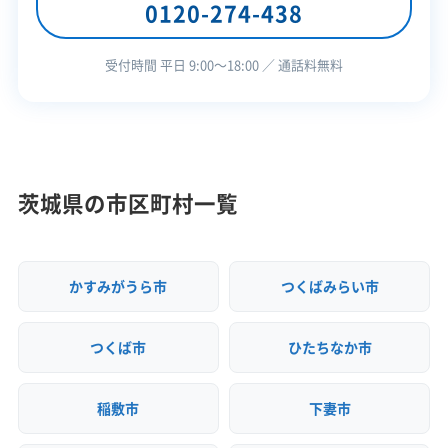
0120-274-438
栃木県知事：第00900082836号
幸い、古河市内には株式会社黒姫の古河工場など、
埼玉県知事：第01105082836号
この解体業者の特徴
建設廃棄物を受け入れる中間処理施設があります。
千葉県知事：第01200082836号
受付時間 平日 9:00〜18:00 ／ 通話料無料
東京都知事：第01300082836号
市内で発生した廃棄物を市内で処理できるルート
企業経
創業30年以上
を持つ解体業者を選ぶことが、運搬コストを抑え、
験・規模
適正な費用で工事を進めるための重要なポイント
対応工事
県外出張
です。
茨城県の市区町村一覧
保有資格
建設業許可
産業廃棄物収集運搬業許可
古河市での解体工事を成功させる
解体工事施工技士
かすみがうら市
つくばみらい市
には、水害リスクや埋蔵文化財とい
運営者 稲垣
安全対
違反歴なし
現場清掃
った地域ならではの条件を理解す
つくば市
ひたちなか市
策・リス
ることが第一歩です。その上で、補
ク管理
助金申請のタイミングを見極め、市
稲敷市
下妻市
顧客対
自社ホームページ
無料見積もり
内の廃棄物処理ルートを確保して
応・サー