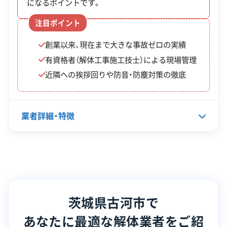
になるポイントです。
定通知」を受け取ってから、工事の契約や着手をす
注目ポイント
る必要があります。通知前に着工してしまうと補助
創業以来、現在まで大きな事故ゼロの実績
の対象外です。
有資格者（解体工事施工技士）による現場管理
近隣への挨拶回りや防音・防塵対策の徹底
ちなみに、2025年度のブロック塀補助金は9月には
受付を終えました。年度の早い段階で申請すること
をおすすめします。
業者詳細・特徴
※制度の最新情報や申請様式は、必ず自治体の公式
代表者名
吉原弘美
サイトをご確認ください。
古河市の公式サイトで詳細を見る
所在地
茨城県古河市大和田1273
茨城県古河市で
設立日
1995年12月18日
あなたに最適な解体業者をご紹
資本金
300万円
廃棄物処理と分別ルール