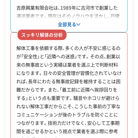
補助金
工事賠償責任保険
違反歴なし
表彰・受賞
現場清掃
吉原興業有限会社は、1989年に古河市で創業した
制度名
対象・条件
額・率
ISO認証
電子マニフェスト
地域貢献・ボランティア
運送業者です。現在はそのノウハウを活かし、戸建
住宅から工場まで幅広い建物の解体工事も手掛け
全部見る
老朽空
最大50
老朽化が進み、周辺環境に悪
ています。特筆すべきは、創業から現在に至るまで
顧客対応・サービス
(17)
スッキリ解体の分析
き家解
万円
影響があると市に認定された
大きな事故を起こしていない点です。これは、スタ
解体工事を依頼する際、多くの人が不安に感じるの
ッフへの安全教育やダンプ・重機のメンテナンスを
体費補
（費用
空き家。市税の滞納がないこ
自社ホームページ
無料見積もり
不要品回収
不要品買取
が「安全性」と「近隣への迷惑」です。その点、創業以
日頃から徹底していることの裏付けと言えます。解
助金
の1/2）
とが条件です。
不動産取引
補助金・助成金申請
土地活用
滅失登記
来の無事故という実績は業者を選ぶ上で判断材料
体工事では、国家資格である「解体工事施工技士」を
建設リサイクル届
近隣挨拶
翌営業日連絡
になります。日々の安全管理が習慣化されていなけ
持つスタッフが現場を管理します。着工前には近隣
危険ブ
上限10
クレジットカード
解体ローン
SNS
土対応
日祝対応
れば、長年にわたる無事故記録を維持することは困
住民への挨拶回りを丁寧に行い、施工中も防音・防
ロック
万円
高さ80cmを超え、通学路や緊
年中無休
難だからです。また、「着工前に近隣へ挨拶回りを
塵シートを使用するといった周辺環境への配慮を
塀等撤
（工事
急輸送道路に面する危険なブ
する」という点も重要です。騒音やホコリが避けら
欠かしません。運送業で培った安全管理意識と、専
去補助
費の2/
ロック塀などが対象です。
れない解体工事だからこそ、こうした事前の丁寧な
※項目にカーソルを合わせると詳細な説明が表示されます。
門知識に基づいた確実な施工が期待できる業者で
金
3等）
コミュニケーションが後のトラブルを防ぐことに
す。
つながります。技術力だけでなく、安心して工事期
間を過ごせるかという視点で業者を選ぶ際に参考
これらの補助金を利用するには、必ず市の「交付決