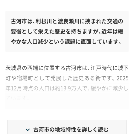
古河市は、利根川と渡良瀬川に挟まれた交通の
要衝として栄えた歴史を持ちますが、近年は緩
やかな人口減少という課題に直面しています。
茨城県の西端に位置する古河市は、江戸時代に城下
町や宿場町として発展した歴史ある街です。2025
年12月時点の人口は約13.9万人で、緩やかに減少し
ています。
一方で世帯数はほぼ横ばいで、一世帯あたりの人数
が減っている状況です。これは特に独居高齢者世帯
古河市の地域特性を詳しく読む