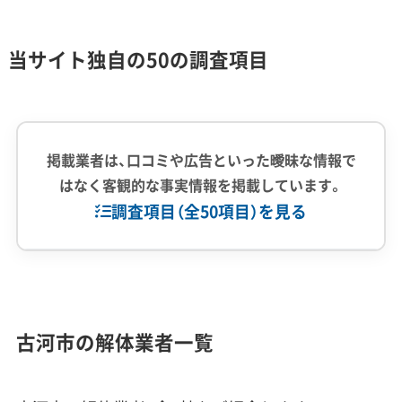
階以上」への避難が求められるほど、深刻な浸水が
想定されています。このリスクが、古い平屋や2階建
当サイト独自の50の調査項目
て家屋の解体を後押しする一因になっています。
また、1947年のカスリーン台風による堤防決壊の記
憶は今も地域に根付いており、危険な建物をなくし
掲載業者は、口コミや広告といった曖昧な情報で
はなく客観的な事実情報を掲載しています。
ていくことは、街全体の安全性を高める上で重要な
調査項目（全50項目）を見る
課題です。
加えて、古河市は歴史が古いため、市内には遺跡（埋
企業経験・規模
(7)
蔵文化財包蔵地）が点在します。基礎の撤去などで
1,000件以上の実績
500件以上の実績
創業30年以上
地面を掘削する工事の前には、市の「古河生活べん
古河市の解体業者一覧
従業員30人以上
中間処理場保有
公共工事の経験
りMAP」で該当エリアかを確認し、もし該当すれば
重機保有
工事着手の60日前までに届出をする義務がありま