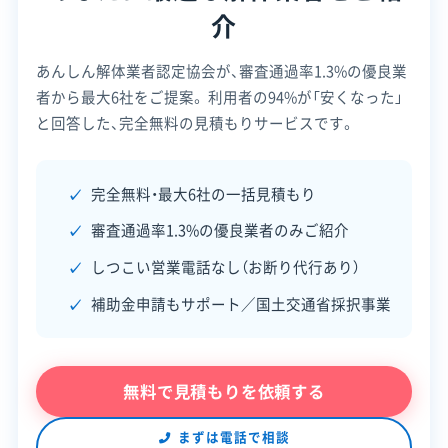
介
電話番号
0280-77-0430
あんしん解体業者認定協会が、審査通過率1.3%の優良業
営業時間
8:00～17:00
解体工事で出る産業廃棄物は市のクリーンセ
者から最大6社をご提案。
利用者の94%が「安くなった」
ンターでは処理できません。市内の民間処理施
営業日
月・火・水・木・金・土
と回答した、完全無料の見積もりサービスです。
設をうまく利用できるかが、コスト管理の鍵で
対応エリア
茨城県、栃木県、群馬県、埼玉県、
す。
千葉県、東京都、神奈川県、山梨県
完全無料・最大6社の一括見積もり
審査通過率1.3%の優良業者のみご紹介
建物構造
木造
RC造
しつこい営業電話なし（お断り代行あり）
古河市の解体工事で出たコンクリートガラや木く
対応業務
産業廃棄物収集運搬業
補助金申請もサポート／国土交通省採択事業
ずといった産業廃棄物は、市の「さしまクリーンセ
公式HP
公式サイトを見る
ンター寺久」へは持ち込めません。法律に基づき、許
許可番号
【建設業許可】
可を受けた民間の産業廃棄物処理施設で適正に処
茨城県知事：第027654号
無料で見積もりを依頼する
理する必要があります。
【産業廃棄物収集運搬業許可】
茨城県知事：第00801082836号
まずは電話で相談
全部見る