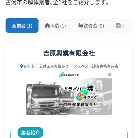
古河市の解体業者、全1社をご紹介します。
す。
対応工事
(10)
全業者 (1)
木造 (1)
鉄骨造 (0)
RC造 (1)
この手続きを怠ると工事が中断してしまう恐れが
アスベストレベル1,2除去
ブロック塀
土木工事
あるため、計画段階での事前調査が欠かせません。
リフォーム工事
新築工事
外構工事
火災
杭抜き工事
県外出張
樹木伐採
吉原興業有限会社
解体工事・空き家対策の補助金
保有資格
(9)
古河市
公共工事実績あり
アスベスト調査資格者在籍
建設業許可
解体工事業登録
産業廃棄物収集運搬業許可
産業廃棄物処分業許可
石綿作業主任者
古河市には空き家解体やブロック塀撤去の補
建築物石綿含有建材調査者
解体工事施工技士
助金がありますが、予算が早くなくなる傾向に
1級土木施工管理技士
1級建設機械施工管理技士
あるため、迅速な申請が重要です。
安全対策・リスク管理
(7)
業者紹介