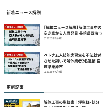
新着ニュース解説
【解体ニュース解説】解体工事中の
空き家から人骨発見 長崎県西海市
2026年8月4日
ベトナム人技能実習生を不法就労
させた疑いで解体業者2名逮捕 宮
城県栗原市
2026年7月9日
更新記事
解体工事の単価表｜坪単価・処分
解体費用