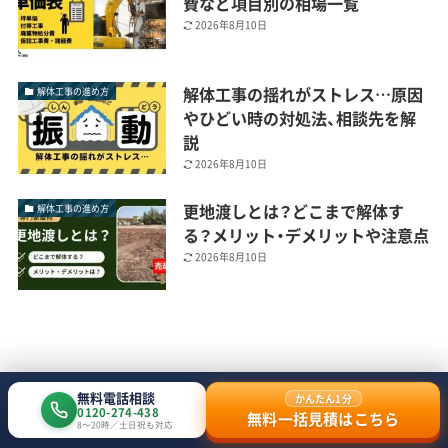
費など項目別の相場一覧
2026年8月10日
解体工事の揺れがストレス…原因
解体工事の進め方
やひどい時の対処法、相談先を解
説
2026年8月10日
更地渡しとは？どこまで解体す
解体工事の進め方
る？メリット・デメリットや注意点
2026年8月10日
解体業者一覧
施工事例
解体工事のよくある質問
運営者情報
無料電話相談
かんたん1分
プライバシーポリシー
0120-274-438
無料一括見積はこちら
8〜20時／土日祝も対応