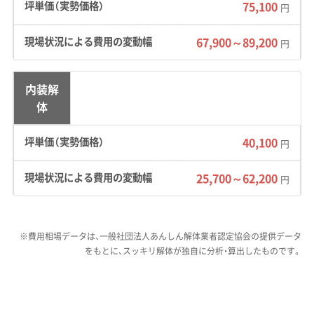
75,100
円
性があるエリアでは、業者選びが特
運営者 稲垣
67,900～89,200
に重要です。私がこれまで見てきた
円
トラブルで多いのが、届出を忘れて
工事がストップしてしまうケース。
内装解
体
見積もりの段階で「埋蔵文化財の調
査は済んでいますか？」と業者側か
40,100
円
ら確認してくれるような、経験豊富
な会社を選ぶのが失敗しないため
25,700～62,200
円
のポイントです。
※費用相場データは、一般社団法人あんしん解体業者認定協会の提供データ
をもとに、スッキリ解体が独自に分析・算出したものです。
歴史と水害リスクが解体工事に与える
影響