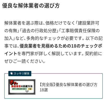
優良な解体業者の選び方
古河市では、過去の水害リスクと埋蔵文化財の
解体業者を選ぶ際は、価格だけでなく「建設業許可
存在が、解体工事の計画で特に注意すべき点で
の有無」「過去の行政処分歴」「工事賠償責任保険の
す。
加入」など、多角的なチェックが必要です。以下の記
事では、
優良業者を見極めるための18のチェックポ
イント
を専門家が詳しく解説しています。契約前に
古河市で解体工事を計画する際は、目に見える建物
ぜひご一読ください。
だけでなく、その土地が持つ歴史的な背景も考慮に
入れる必要があります。特に重要なのが「水害」と
スッキリ解体
「埋蔵文化財」のリスクです。
【完全版】優良な解体業者の選び方
18選
市のハザードマップを見ると、利根川・渡良瀬川が
氾濫した場合、駒羽根地区や磯部地区の一部では「3