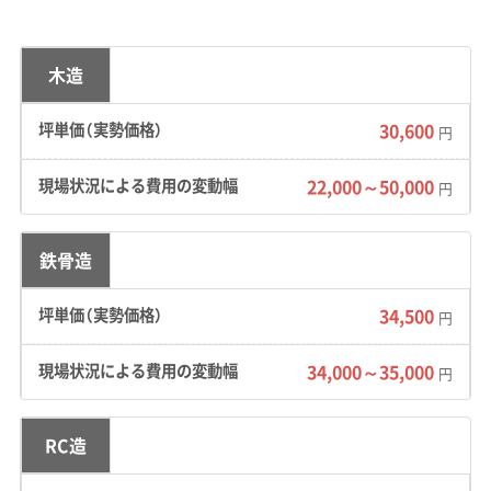
多く、軟弱な粘土層を含むケースがあります。
道路事情：
県西エリアは栃木県や埼玉県との県
木造
境にあり、国道4号バイパスなどが主要な幹線道
30,600
円
路です。市街地には旧城下町の面影を残す、道幅
の狭いエリアも残っています。
22,000～50,000
円
費用への影響：
軟弱地盤で解体工事をする場合、
重機の足場を固めるための敷鉄板を広めに敷く
鉄骨造
必要があり、追加の養生費用がかかることがあ
34,500
円
ります。また、水害リスクのあるエリアでは、解
体後の土地活用で盛土などの追加工事が検討さ
34,000～35,000
円
れるケースも少なくありません。
RC造
古河市のように埋蔵文化財の可能