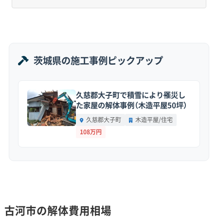
の増加を示しており、結果として相続や住み替えに
伴う空き家の解体需要が高まっています。
茨城県の施工事例ピックアップ
地形・道路事情と解体費用の傾向
久慈郡大子町で積雪により罹災し
た家屋の解体事例（木造平屋50坪）
市内の広範囲が河川に挟まれた低平地のため、
久慈郡大子町
木造平屋/住宅
水害リスクや軟弱地盤への対策が解体費用に
108万円
影響を与えることがあります。
地形の特徴：
利根川と渡良瀬川に挟まれた低平
地が広がり、関東平野の中央部に位置します。地
古河市の解体費用相場
盤はかつての湿地帯や水田を造成したエリアも