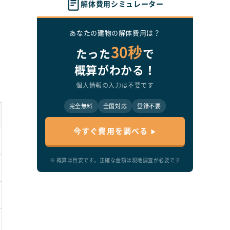
解体費用シミュレーター
あなたの建物の解体費用は？
30秒
たった
で
概算がわかる！
個人情報の入力は不要です
完全無料
全国対応
登録不要
支
今すぐ費用を調べる
。
満
※ 概算は目安です。正確な金額は現地調査が必要です