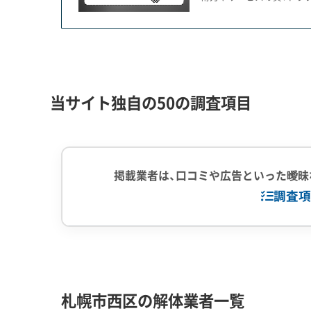
まず、琴似地区の歴史的な背景が挙げられます。
り、当時の土地の区割りが今も解体工事に影響を与
間口が狭く奥行きが長い、いわゆる「うなぎの寝床
そのため、費用も工期もかさむ手壊し作業の割合が
当サイト独自の50の調査項目
加えて、琴似一帯は屯田兵村の遺跡が眠る「埋蔵文
掘るような作業では、文化財保護法にもとづく調査
掲載業者は、口コミや広告といった曖昧
もう一つは、西区の山間部（五天山・福井・平和地
調査項
「五天山雪堆積場」は、6トン以上の大型ダンプの
車以下の小型車両しか使えません。運搬回数が倍
企業経験・規模
(7)
1,000件以
だからこそ、よほど急ぎでなければ、西区山間部で
中間処理場保
ための最も賢明な判断です。
札幌市西区の解体業者一覧