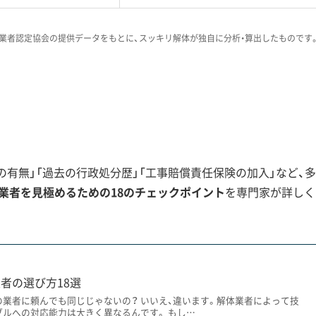
業者認定協会の提供データをもとに、スッキリ解体が独自に分析・算出したものです
は「見積もりにない埋蔵文化財の調査費用
談が稀にあります。だからこそ、契約前に
」をしっかり行ってくれる業者か確認する
要なポイントです。
有無」「過去の行政処分歴」「工事賠償責任保険の加入」など、多
たらす課題
業者を見極めるための18のチェックポイント
を専門家が詳しく
土地の形や、埋蔵文化財のリスク。そして山間部の冬の厳しい
です。
者の選び方18選
の業者に頼んでも同じじゃないの？ いいえ、違います。解体業者によって技
ブルへの対応能力は大きく異なるんです。 もし…