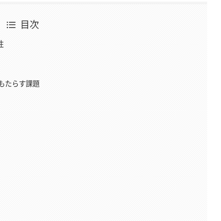
目次
性
もたらす課題