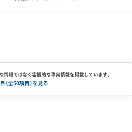
このエリアは明治7年に入植が始まった屯田兵村が元になって
えています。
」のような土地が多く、奥の建物を壊す際に重機が入れません
高くなるのです。
化財包蔵地」に指定されている場所も少なくありません。基礎
が必要になる可能性もあるため、事前の確認が欠かせません。
な情報ではなく客観的な事実情報を掲載しています。
区）における、冬ならではの問題です。区内にある主要な雪捨て
目（全50項目）を見る
乗り入れを禁止しています。このため、排雪には効率の悪い4ト
増し、人件費や燃料費が跳ね上がってしまいます。
上の実績
500件以上の実績
創業30年以上
従業員30人以上
の解体工事は雪解け後の4月以降に計画するのが、費用を抑え
有
公共工事の経験
重機保有