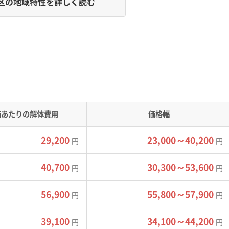
区の地域特性を詳しく読む
地区の昔ながらの狭い道が重機の進入を阻みます。特に冬は排
向にあります。
価あたりの解体費用
価格幅
や「西野」といった地区は、急な坂道が多く見られます。擁壁で
40年代の人口急増期に、斜面地まで宅地開発が進んだためです
29,200
23,000～40,200
円
円
の区割りが今も残り、トラックが入れないような幅4メートル未
40,700
30,300～53,600
円
円
集地にも、車のUターンが難しい袋小路が点在しています。
56,900
55,800～57,900
重機を入れるためのスロープ作りなど、追加の仮設費用がかかり
円
円
が中心になり、工期が延びて費用も上がります。特に冬は、五天
39,100
34,100～44,200
トが他区より大幅に高くなるため、注意が必要です。
円
円