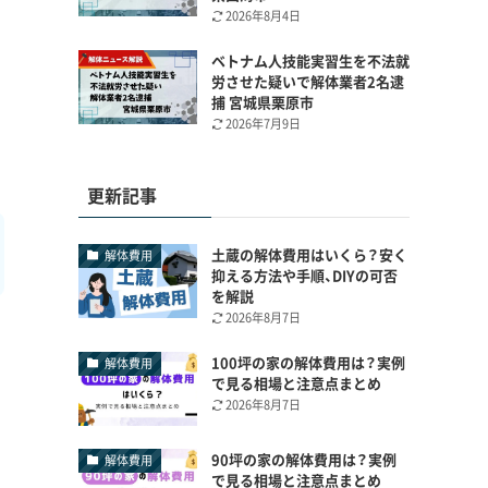
2026年8月4日
ベトナム人技能実習生を不法就
労させた疑いで解体業者2名逮
捕 宮城県栗原市
2026年7月9日
更新記事
土蔵の解体費用はいくら？安く
解体費用
抑える方法や手順、DIYの可否
を解説
2026年8月7日
100坪の家の解体費用は？実例
解体費用
で見る相場と注意点まとめ
2026年8月7日
90坪の家の解体費用は？実例
解体費用
で見る相場と注意点まとめ