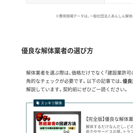
※費用相場データは、一般社団法人あんしん解体
琴似のような歴史あるエリアで
を後から請求された」というご相
運営者 稲垣
「埋蔵文化財包蔵地の該非調査
ことが、後々のトラブルを防ぐ重
優良な解体業者の選び方
解体業者を選ぶ際は、価格だけでなく「建設業許可の
屯田兵村の歴史と冬期物流の制約がも
角的なチェックが必要です。以下の記事では、
優良
解説しています。契約前にぜひご一読ください。
スッキリ解体
琴似地区の屯田兵村だった歴史からくる特殊な
排雪ルールが、西区の解体工事を難しくする要因
【完全版】優良な解体業
解体するだけなんだし、ど
術力やサービスの質、トラ