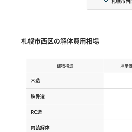
札幌市西
地形・道路事情と解体費用の傾向
札幌市西区の解体費用相場
山麓エリアの急な坂道や高い基礎、そして琴似
雪の問題も加わり、解体費用が高くなりやすい傾
建物構造
坪単
地形の特徴：
手稲山系のふもとにある「山の手」
えられた「高基礎」の住宅が一般的なのは、昭和
木造
道路事情：
琴似地区には、明治時代の屯田兵村
鉄骨造
の狭い道が多くあります。西野や平和の住宅密
RC造
費用への影響：
急な坂道や高基礎の現場では、
ます。道が狭ければ小型重機や手作業での解体
内装解体
山雪堆積場の厳しい車両制限のせいで排雪コス