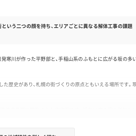
街という二つの顔を持ち、エリアごとに異なる解体工事の課題
似発寒川が作った平野部と、手稲山系のふもとに広がる坂の多
した歴史があり、札幌の街づくりの原点ともいえる場所です。
度経済成長期に開発された住宅街です。近年は空き家の増加と
く違うため、解体工事もその土地に合わせた計画が重要になり