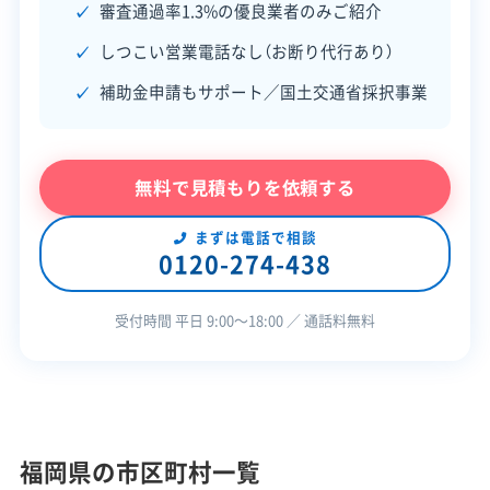
審査通過率1.3%の優良業者のみご紹介
産関連の規制といった特有の課題
対応業務
不用品回収業
土木工事業
しつこい営業電話なし（お断り代行あり）
を理解することが大切です。また、
外構工事業
補助金申請もサポート／国土交通省採択事業
補助金制度が市のまちづくりと連
公式HP
公式サイトを見る
動している点や、廃棄物処理施設の
SNS
SNSを見る
独自ルールも踏まえた上で、これら
無料で見積もりを依頼する
の地域事情に詳しい業者を選ぶこ
この解体業者の特徴
とが成功の鍵です。
まずは電話で相談
0120-274-438
対応工事
土木工事
外構工事
受付時間 平日 9:00〜18:00 ／ 通話料無料
安全対
違反歴なし
現場清掃
策・リス
ク管理
顧客対
自社ホームページ
無料見積もり
応・サー
福岡県の市区町村一覧
不要品回収
建設リサイクル届
ビス