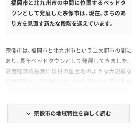
福岡市と北九州市の中間に位置するベッドタ
ウンとして発展した宗像市は、現在、まちのあ
り方を見直す新たな段階を迎えています。
宗像市は、福岡市と北九州市という二大都市の間に
あり、長年ベッドタウンとして発展してきました。
高度経済成長期には日の里団地のような大規模な
宅地開発で人口が増えましたが、現在は状況が変わ
りつつあります。
初期に開発されたニュータウンでは住民の高齢化
宗像市の地域特性を詳しく読む
が進み、まち全体がこれまでの「拡大」路線から、今
ある建物をどう活かすかという「再編」の時期に入