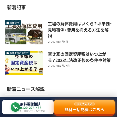
新着記事
工場の解体費用はいくら？坪単価・
解体費用
見積事例・費用を抑える方法を解
説
2026年8月5日
空き家の固定資産税はいつ上が
解体工事の進め方
る？2023年法改正後の条件や対策
2026年7月27日
新着ニュース解説
無料電話相談
かんたん1分
【解体ニュース解説】解体工事中の
0120-274-438
無料一括見積はこちら
空き家から人骨発見 長崎県西海市
8〜20時／土日祝も対応