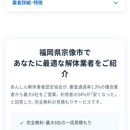
保有資格
建設業許可
業者詳細・特徴
そのままでは持ち込めず、現場でチェーンソーなど
産業廃棄物収集運搬業許可
で細かく切断する「小割り」という作業が追加で発
産業廃棄物処分業許可
代表者名
橋口謙二
石綿作業主任者
1級土木施工管理技士
生します。この手間が見積もり金額に反映されるこ
とを知っておく必要があります。
所在地
福岡県宗像市用山483-1
安全対
工事賠償責任保険
違反歴なし
策・リス
現場清掃
福岡県宗像市で
設立日
2006年3月
ク管理
加えて、コンクリート殻や瓦、土砂などはこの施設
あなたに最適な解体業者をご紹
資本金
-
では受け入れていないため、別の民間処分場へ運ぶ
顧客対
自社ホームページ
無料見積もり
応・サー
介
必要があります。費用を抑えるには、解体時に廃棄
不要品買取
不動産取引
電話番号
0120-666-477
ビス
補助金・助成金申請
土地活用
物を混ぜずに品目ごとにきれいに分ける「分別解
あんしん解体業者認定協会が、審査通過率1.3%の優良業
営業時間
9:00～19:00
滅失登記
建設リサイクル届
体」の技術力が業者に求められます。
者から最大6社をご提案。
利用者の94%が「安くなった」
近隣挨拶
SNS
土対応
営業日
月・火・水・木・金・土
と回答した、完全無料の見積もりサービスです。
対応エリア
福岡県
宗像市での解体工事は、特に離島
完全無料・最大6社の一括見積もり
（大島・地島）での台船手配や世界遺
建物構造
木造
鉄骨造
RC造
運営者 稲垣