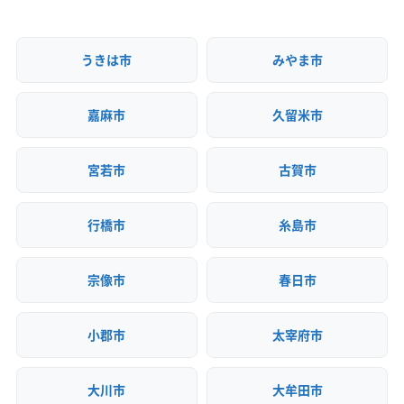
近隣挨拶
SNS
土対応
うきは市
みやま市
嘉麻市
久留米市
宮若市
古賀市
行橋市
糸島市
宗像市
春日市
小郡市
太宰府市
大川市
大牟田市