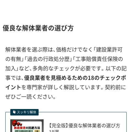
ーターバージ）を別に手配せねばならず、その輸
送費が本土での工事費に大きく上乗せされま
す。
優良な解体業者の選び方
宗像市、特に離島や中山間部のご相
解体業者を選ぶ際は、価格だけでなく「建設業許可
談でよくあるのが、見積もりの内訳
運営者 稲垣
の有無」「過去の行政処分歴」「工事賠償責任保険の
が不明瞭なケースです。「運搬費一
加入」など、多角的なチェックが必要です。以下の記
式」とだけ書かれている場合は要注
事では、
優良業者を見極めるための18のチェックポ
意です。台船のチャーター代や、狭
イント
を専門家が詳しく解説しています。契約前に
い道での手作業にかかる人件費が
ぜひご一読ください。
具体的に記載されているか。そこを
しっかり説明してくれる業者こそ、
スッキリ解体
信頼できるパートナーといえるで
【完全版】優良な解体業者の選び方
しょう。
18選