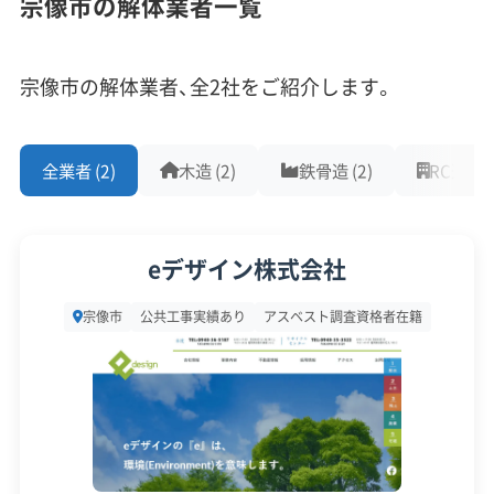
宗像市の解体業者一覧
宿る島』宗像・沖ノ島と関連遺産群」の構成資産があ
従業員30人以上
中間処理場保有
公共工事の経験
る大島や地島といった離島エリアです。ここでの工
重機保有
事には、本土とは全く違う制約が伴います。
宗像市の解体業者、全2社をご紹介します。
対応工事
(10)
まず、物流コストの問題です。島民が利用する市営
全業者 (2)
木造 (2)
鉄骨造 (2)
RC造 (2)
アスベストレベル1,2除去
ブロック塀
土木工事
渡船「フェリーおおしま」などでは、解体用の大型重
リフォーム工事
新築工事
外構工事
火災
杭抜き工事
機や廃棄物を積んだダンプは運べません。だからこ
県外出張
樹木伐採
そ、工事のたびに専用の台船（チャーターバージ）を
eデザイン株式会社
手配する必要があり、その費用は一往復で数十万円
保有資格
(9)
宗像市
公共工事実績あり
アスベスト調査資格者在籍
以上かかることもあります。結果、工事全体の費用
が本土の2倍から3倍に膨れ上がるケースも珍しく
建設業許可
解体工事業登録
産業廃棄物収集運搬業許可
産業廃棄物処分業許可
石綿作業主任者
ないのです。
建築物石綿含有建材調査者
解体工事施工技士
1級土木施工管理技士
1級建設機械施工管理技士
次に、法規制と景観への配慮も重要です。世界遺産