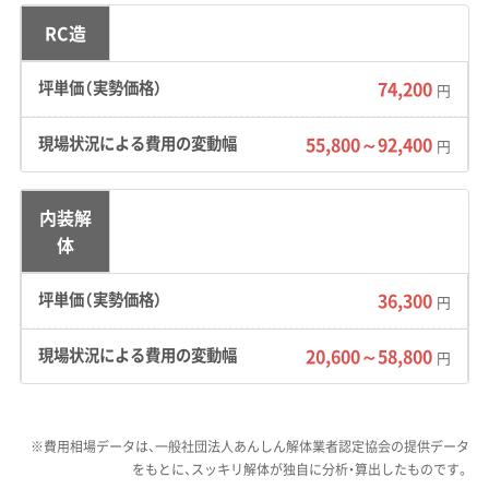
辺の中心市街地、そして海を隔てた離島（大島・
RC造
地島）まで、全く特性の異なるエリアが混在して
74,200
円
います。
55,800～92,400
道路事情：
中山間部や旧宿場町（赤間宿など）の
円
面影が残るエリアでは、重機の搬入が難しい狭
い道が多く見られます。特に離島では、軽自動車
内装解
がやっと通れるような路地や階段のある集落も
体
あり、工事車両が全く入れない場所も少なくあ
36,300
円
りません。
20,600～58,800
円
費用への影響：
重機が入れない現場では、人の手
で壊す「手壊し解体」が必須です。これには工期
が長引き人件費がかさみます。加えて、離島での
※費用相場データは、一般社団法人あんしん解体業者認定協会の提供データ
工事では重機や廃棄物を運ぶための台船（チャ
をもとに、スッキリ解体が独自に分析・算出したものです。