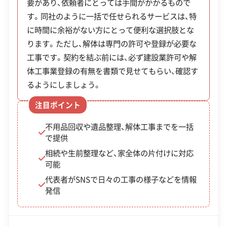
要があり、依頼者にとっては手間がかかるもので
どのような人物がどのような作業を行うのか、事前
公式HP
公式サイトを見る
す。同社のように一括で任せられるサービスは、特
に確認することができます。
廃棄物処理と分別ルール
に時間に余裕がない方にとって便利な選択肢とな
SNS
SNSを見る
ります。ただし、解体は専門の許可や登録が必要な
許可番号
【建設業許可】
工事です。契約を結ぶ前には、必ず建設業許可や解
福岡県知事：第082493号
体工事業登録の有無を書類で見せてもらい、確認す
市の処理施設「クリーンパークむなかた」には
【産業廃棄物収集運搬業許可】
るようにしましょう。
福岡県知事：第04000015673号
独自の搬入ルールがあり、特に解体で出る木材
全部見る
注目ポイント
のサイズ制限が費用に直接影響します。
【産業廃棄物処分業許可】
この解体業者の特徴
福岡県知事：第04020015673号
不用品回収や遺品整理、解体工事までを一括
で提供
【宅地建物取引業許可】
企業経
創業30年以上
中間処理場保有
宗像市で解体工事をする際、廃棄物処理の費用を左
相続や生前整理など、家全体の片付けに対応
福岡県知事：第17958号
験・規模
可能
公共工事の経験
重機保有
右するのが市の処理施設「クリーンパークむなか
代表者がSNSで日々の工事の様子などを情報
た」の独自ルールです。特に注意したいのが木くず
対応工事
発信
ブロック塀
土木工事
外構工事
の搬入規格で、「長さ1m以内かつ直径20cm以内」と
樹木伐採
厳しく決められています。解体現場で出る柱や梁は