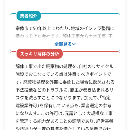
の緩衝地帯であるため、文化財保護法や市の景観条
安全対策・リスク管理
(7)
例による厳しい規制があります。例えば、古民家の
業者紹介
解体では歴史的な部材の保存を求められたり、島の
工事賠償責任保険
違反歴なし
表彰・受賞
現場清掃
宗像市で50年以上にわたり、地域のインフラ整備に
景観の一部である石垣を簡単に撤去できなかった
ISO認証
電子マニフェスト
地域貢献・ボランティア
携わってきた会社です。解体工事から土木工事、不
動産の売却までを自社グループ内で対応できる点
全部見る
りするため、行政との綿密な協議が欠かせません。
が特徴です。解体で出たコンクリート廃材は、自社
顧客対応・サービス
(17)
スッキリ解体の分析
離島での解体は、コストと専門知識の両方が問われ
の「石丸 リサイクルセンター」で再生砕石としてリ
る難易度の高い工事です。
解体工事で出た廃棄物の処理を、自社のリサイクル
サイクルしています。外部業者を介さないため、中
自社ホームページ
無料見積もり
不要品回収
不要品買取
施設でおこなっている点は注目すべきポイントで
間コストの削減につながります。また、大規模な工
不動産取引
補助金・助成金申請
土地活用
滅失登記
す。廃棄物処理を外部に委託した場合に懸念される
事を元請として管理できる「特定建設業許可」を持
建設リサイクル届
近隣挨拶
翌営業日連絡
解体工事・空き家対策の補助金
不法投棄などのトラブルに、施主が巻き込まれるリ
ち、1級土木施工管理技士も6名在籍しています。解
クレジットカード
解体ローン
SNS
土対応
日祝対応
スクを減らすことにつながります。加えて、「特定
体後の土地活用についても相談が可能です。
年中無休
建設業許可」を保有している点も、業者選定の参考
になります。この許可は、元請として大規模な工事
宗像市の補助金は市のまちづくり計画と連動
を管理する能力があることの証明であり、経営基盤
※項目にカーソルを合わせると詳細な説明が表示されます。
しており、市が定住を促したいエリアでは上限
や技術力が一定の基準を満たしている業者でなけ