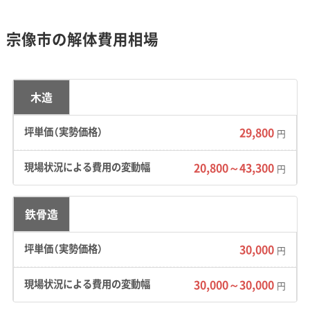
っています。そのため、古い住宅の解体や建て替え
の需要が高まっています。
宗像市の解体費用相場
地形・道路事情と解体費用の傾向
木造
29,800
円
中山間部の狭い道や離島といった特殊な地理
20,800～43,300
円
的条件が混在し、場所によっては重機が使えず
解体費用が高くなる傾向があります。
鉄骨造
30,000
円
地形の特徴：
市内には、高齢化が進む中山間部や
30,000～30,000
昔ながらの集落（吉武地区など）、昭和に開発さ
円
れた大規模団地（日の里・自由ヶ丘地区）、JR駅周