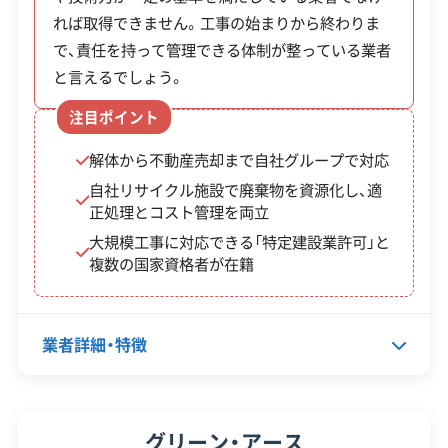
額が倍になるなど、明確な地域差が設けられて
れば取得できません。工事の始まりから終わりま
で、責任を持って管理できる体制が整っている業者
います。
と言えるでしょう。
注目ポイント
宗像市では、危険な空き家の解体を促すための補助
解体から不動産売却まで自社グループで対応
金制度を設けています。特徴的なのは、対象物件の
自社リサイクル施設で廃棄物を資源化し、適
場所によって補助の上限額が変わる点です。
正処理とコスト管理を両立
大規模工事に対応できる「特定建設業許可」と
複数の国家資格者が在籍
補助金
制度名
対象・条件
額・率
業者詳細・特徴
【空家等対策促進区
老朽危険家屋除
工事費
域】上限60万円
代表者名
郭郁三
却促進事業
の1/3
【その他の区域】上限
グリーン・アース