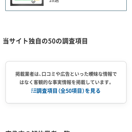
離島（大島・地島）における解体工事の特
殊な制約
当サイト独自の50の調査項目
宗像市の離島で解体する場合、フェリーで運べ
掲載業者は、口コミや広告といった曖昧な情報で
ない重機や廃棄物の輸送費と、世界遺産関連の
はなく客観的な事実情報を掲載しています。
法規制という二重の課題をクリアする必要が
調査項目（全50項目）を見る
あります。
企業経験・規模
(7)
宗像市の解体工事で最も特殊なのが、世界遺産「『神
1,000件以上の実績
500件以上の実績
創業30年以上