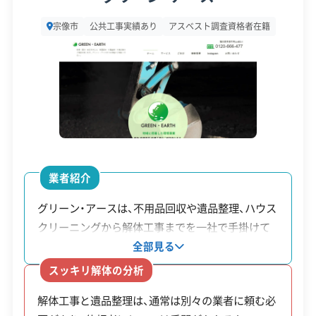
30万円
所在地
福岡県宗像市東郷3丁目6-2
宗像市
公共工事実績あり
アスベスト調査資格者在籍
設立日
1980年2月13日
「空家等対策促進区域」は、主に駅周辺など市が将来
資本金
3,000万円
的に住んでほしいと考えるエリアと重なっていま
す。この制度からは、ただ危険な空き家を減らすだ
電話番号
0940-36-5187
けでなく、跡地利用を促してまちづくりを進めたい
営業時間
8:00～17:00
という市の考えが見て取れます。申請には市の事前
営業日
月・火・水・木・金・土
相談や建物の危険度判定が必須なため、解体を考え
業者紹介
対応エリア
福岡県
始めたら早めに準備を始めることが大切です。
グリーン・アースは、不用品回収や遺品整理、ハウス
クリーニングから解体工事までを一社で手掛けて
建物構造
木造
鉄骨造
RC造
※制度の最新情報や申請様式は、必ず自治体の公式
います。そのため、相続した実家の片付けや施設入
全部見る
対応業務
産業廃棄物収集運搬業
居に伴う整理など、複数の作業が必要な場合でも、
サイトをご確認ください。
スッキリ解体の分析
産業廃棄物処分業
不動産取引業
個別に業者を探す手間が省けます。また、代表の橋
宗像市の公式サイトで詳細を見る
土木工事業
解体工事と遺品整理は、通常は別々の業者に頼む必
口氏がSNSで工事の様子などを発信しているため、