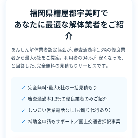
進事業
-74
30万
がないこと。
補助金
福岡県糟屋郡宇美町で
円）
設立日
1992年4月
あなたに最適な解体業者をご紹
除却
資本金
4,000万円
介
宇美町
費用
電話番号
092-931-1230
あんしん解体業者認定協会が、審査通過率1.3%の優良業
ブロッ
の3分
避難路や通学路などに面し、
者から最大6社をご提案。
利用者の94%が「安くなった」
営業時間
9:00～17:00
ク塀等
の2
高さ1m以上で危険性が確認
と回答した、完全無料の見積もりサービスです。
撤去費
（上限
されたブロック塀。
営業日
月・火・水・木・金
補助金
16万
対応エリア
福岡県
完全無料・最大6社の一括見積もり
円）
審査通過率1.3%の優良業者のみご紹介
建物構造
木造
鉄骨造
RC造
SRC造
内装解体
しつこい営業電話なし（お断り代行あり）
※いずれの制度も、工事の契約前に町への事前相談
対応業務
産業廃棄物収集運搬業
が必須です。予算には限りがあるため、早めに相談
補助金申請もサポート／国土交通省採択事業
産業廃棄物処分業
することをおすすめします。