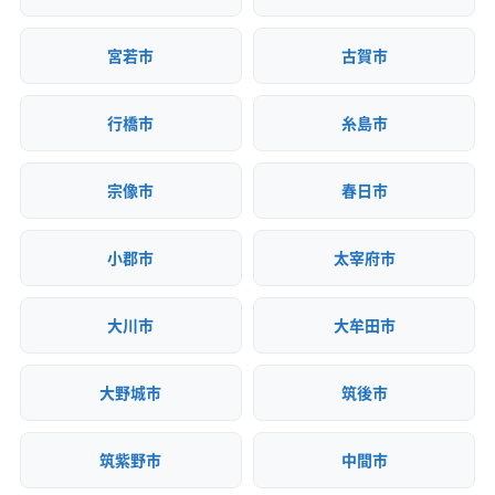
解体工事で出た家財道具などの一般廃棄物は、「ク
策・リス
電子マニフェスト
現場清掃
ク管理
リーンパークわかすぎ」や「宇美志免リサイクルセ
宮若市
古賀市
ンター『エコル』」へ運び込みます。
顧客対
自社ホームページ
無料見積もり
応・サー
建設リサイクル届
近隣挨拶
行橋市
糸島市
ビス
一方で、コンクリート塊や木くずといった産業廃棄
物は、建設リサイクル法に従って現場で分別し、須
宗像市
春日市
恵町や大野城市など近隣の民間リサイクル施設で
再資源化します。宇美町はこれらの施設へのアクセ
小郡市
太宰府市
スが良いため、運搬コストを比較的抑えやすいとい
大川市
大牟田市
うメリットがあります。
大野城市
筑後市
糟屋郡宇美町での解体工事は、丘陵
地の高低差や旧市街地の狭い道と
運営者 稲垣
筑紫野市
中間市
いった地形的な条件への対応はも