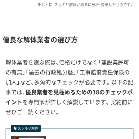
をもとに、スッキリ解体が独自に分析・算出したものです。
物の搬出に時間がかかり、結果として費用に影
響する場合があります。
費用への影響：
高低差のある現場では、重機をク
優良な解体業者の選び方
レーンで吊り上げたり、仮設のスロープを設置
したりする必要があり、追加費用がかかります。
道が狭い現場では、小型の重機を使ったり手作
解体業者を選ぶ際は、価格だけでなく「建設業許可
業が増えたりするため、工期が延びて人件費が
の有無」「過去の行政処分歴」「工事賠償責任保険の
上がります。さらに、通学路に面した道路では交
加入」など、多角的なチェックが必要です。以下の記
通誘導員の配置が必須となり、その人件費も見
事では、
優良業者を見極めるための18のチェックポ
積もりに加算されます。
イント
を専門家が詳しく解説しています。契約前に
ぜひご一読ください。
私がこれまで見てきたトラブルで
スッキリ解体
特に多いのが、この炭鉱住宅のよう
運営者 稲垣