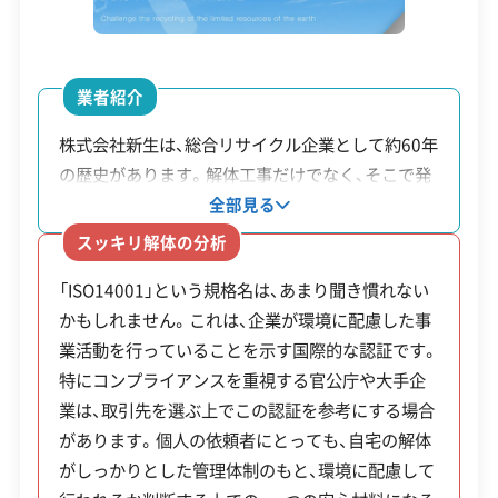
1級土木施工管理技士
1級建設機械施工管理技士
の事前調整が欠かせません。
安全対策・リスク管理
(7)
業者紹介
また、1970年代以前の建物は、外壁のスレートや屋
工事賠償責任保険
違反歴なし
表彰・受賞
現場清掃
根材などにアスベスト（石綿）を含んでいる可能性
株式会社新生は、総合リサイクル企業として約60年
ISO認証
電子マニフェスト
地域貢献・ボランティア
の歴史があります。解体工事だけでなく、そこで発
が非常に高いです。現在の法律では、有資格者によ
生した金属などの廃棄物を自社工場で資源化する
全部見る
る事前調査と行政への報告が義務付けられていま
事業も展開しているのが特徴です。環境への配慮に
顧客対応・サービス
(17)
スッキリ解体の分析
す。もしアスベストが見つかれば、専門的な除去費
関する取り組みは、国際規格である「ISO14001」の
「ISO14001」という規格名は、あまり聞き慣れない
用として数十万円から、場合によっては数百万円が
認証を取得していることからも分かります。1200t
自社ホームページ
無料見積もり
不要品回収
不要品買取
かもしれません。これは、企業が環境に配慮した事
ギロチンシャーといった大型設備を保有し、管理体
追加でかかることもあります。
不動産取引
補助金・助成金申請
土地活用
滅失登記
業活動を行っていることを示す国際的な認証です。
制も整っているため、官公庁や大手ゼネコンからの
建設リサイクル届
近隣挨拶
翌営業日連絡
特にコンプライアンスを重視する官公庁や大手企
工事依頼も多く受けています。
クレジットカード
解体ローン
SNS
土対応
日祝対応
業は、取引先を選ぶ上でこの認証を参考にする場合
解体工事・空き家対策の補助金
年中無休
があります。個人の依頼者にとっても、自宅の解体
がしっかりとした管理体制のもと、環境に配慮して