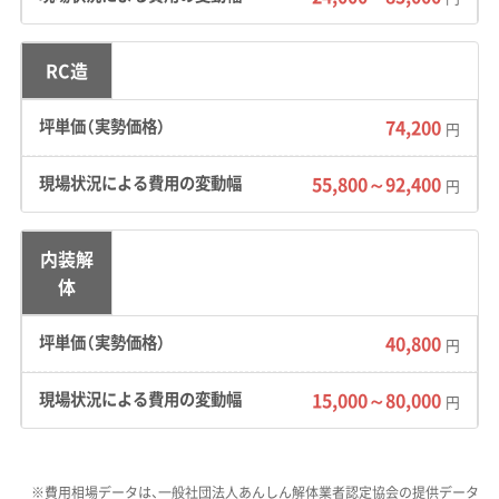
地形の特徴：
東の三郡山系と西の四王寺山に挟
まれた盆地状の地形で、特に「ゆりが丘」や「障子
RC造
岳南」といった丘陵地では、道路と宅地の高低差
74,200
円
が2mから5mにもなる「高基礎」の住宅が多く見
られます。宅地を支える擁壁が古くなっている
55,800～92,400
円
ケースもあり、解体時の振動には細心の注意が
求められます。また、宇美川沿いの低地は地下水
内装解
位が高く、地盤が軟弱な傾向にあります。
体
道路事情：
JR宇美駅周辺の旧市街地（宇美五丁目
40,800
円
など）や上宇美地区には、炭鉱時代の町割りが残
り、道幅4m未満の狭い道が入り組んでいます。
15,000～80,000
円
このため、4tトラック以上の車両は入れません。
また、幹線道路である県道68号と60号が交わる
「宇美上町交差点」は朝夕の渋滞が激しく、廃棄
※費用相場データは、一般社団法人あんしん解体業者認定協会の提供データ