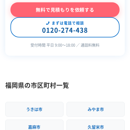
公式HP
公式サイトを見る
無料で見積もりを依頼する
※制度の最新情報や申請様式は、必ず自治体の公式
許可番号
【建設業許可】
サイトをご確認ください。
福岡県知事：第071462号
まずは電話で相談
0120-274-438
【産業廃棄物収集運搬業許可】
宇美町の公式サイトで詳細を見る
岡山県知事：第03300048632号
全部見る
山口県知事：第03500048632号
受付時間 平日 9:00〜18:00 ／ 通話料無料
福岡県知事：第04000048632号
この解体業者の特徴
佐賀県知事：第04101048632号
廃棄物処理と分別ルール
長崎県知事：第04200048632号
熊本県知事：第04305048632号
企業経
創業30年以上
中間処理場保有
大分県知事：第04402048632号
験・規模
公共工事の経験
宮崎県知事：第04500048632号
福岡県の市区町村一覧
解体で出る廃棄物は、近隣の公営施設や民間リ
鹿児島県知事：第04606048632号
サイクル施設へ搬入します。建設リサイクル法
保有資格
建設業許可
産業廃棄物収集運搬業許可
【産業廃棄物処分業許可】
に基づいた現場での分別が重要です。
うきは市
みやま市
福岡県知事：第04020048632号
産業廃棄物処分業許可
安全対
違反歴なし
ISO認証
嘉麻市
久留米市