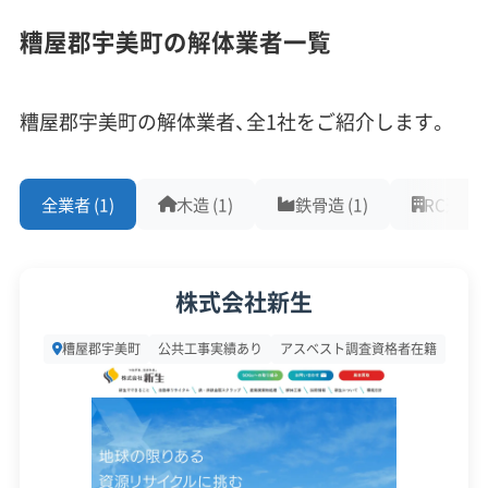
1,000件以上の実績
500件以上の実績
創業30年以上
との切り離し工事や、高いアスベスト含有リス
糟屋郡宇美町の解体業者一覧
従業員30人以上
中間処理場保有
公共工事の経験
クへの対応が必須です。
重機保有
糟屋郡宇美町の解体業者、全1社をご紹介します。
対応工事
(10)
宇美町の解体工事で特に専門性が問われるのが、旧
炭鉱時代に建てられた「炭鉱住宅（炭住）」です。これ
全業者 (1)
木造 (1)
鉄骨造 (1)
RC造 (1)
アスベストレベル1,2除去
ブロック塀
土木工事
らの多くは2軒から4軒が1つにつながった「連棟構
リフォーム工事
新築工事
外構工事
火災
杭抜き工事
造（長屋）」で、柱や壁、屋根を隣家と共有していま
県外出張
樹木伐採
株式会社新生
す。
保有資格
(9)
糟屋郡宇美町
公共工事実績あり
アスベスト調査資格者在籍
そのため、1軒だけを解体する場合は、共有部分を傷
建設業許可
解体工事業登録
産業廃棄物収集運搬業許可
つけずに切り離す高度な技術が必要です。解体後、
産業廃棄物処分業許可
石綿作業主任者
むき出しになった隣家の壁には防水や断熱の補修
建築物石綿含有建材調査者
解体工事施工技士
工事も必要になり、その費用負担については隣家と