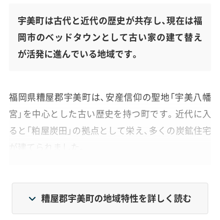
宇美町は古代と近代の歴史が共存し、現在は福
岡市のベッドタウンとして古い家の建て替え
が活発に進んでいる地域です。
福岡県糟屋郡宇美町は、安産信仰の聖地「宇美八幡
宮」を中心とした古い歴史を持つ町です。近代に入
ると「粕屋炭田」の拠点として栄え、多くの炭鉱住宅
が建てられました。
閉山後は福岡市のベッドタウンへと姿を変え、人口
は少しずつ減ってはいるものの、核家族化や一人暮
糟屋郡宇美町の地域特性を詳しく読む
らしの高齢世帯が増えているため、世帯数自体は増