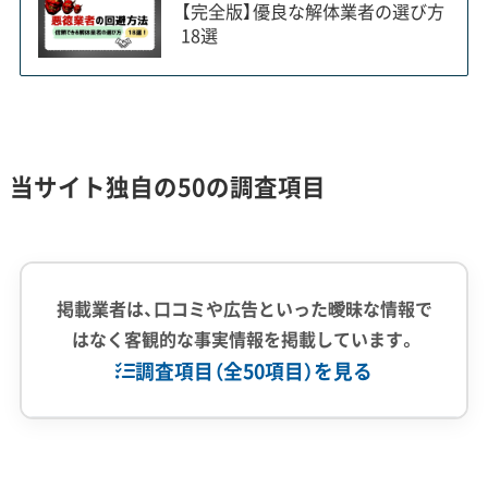
【完全版】優良な解体業者の選び方
な『連棟』の切り離しです。技術は
18選
もちろんですが、解体後の壁の補修
費用をどちらが持つかで、お隣さん
と揉めてしまうケースが後を絶ち
ません。契約前に、隣家への説明や
当サイト独自の50の調査項目
補修計画までしっかり提案してく
れる業者を選ぶのが、失敗しないた
めのポイントです。
掲載業者は、口コミや広告といった曖昧な情報で
はなく客観的な事実情報を掲載しています。
調査項目（全50項目）を見る
炭鉱住宅（炭住）の解体と特有の課題
企業経験・規模
(7)
宇美町特有の炭鉱住宅（炭住）の解体では、隣家