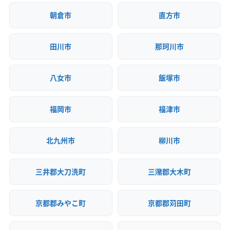
ちろん、特に旧炭鉱時代の炭鉱住宅
朝倉市
直方市
（炭住）の切り離しやアスベスト対
田川市
那珂川市
策といった専門知識が不可欠です。
これらの地域特性を深く理解し、適
八女市
飯塚市
切な計画を立てられる業者を選ぶ
ことが、工事を成功させる鍵です。
福岡市
福津市
北九州市
柳川市
三井郡大刀洗町
三潴郡大木町
京都郡みやこ町
京都郡苅田町