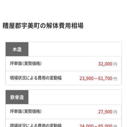
え続けています。
こうした背景から、古い住宅を取り壊して新しい戸
糟屋郡宇美町の解体費用相場
建て住宅に建て替える、という動きが町全体で活発
です。
木造
32,000
円
地形・道路事情と解体費用の傾向
23,900～61,700
円
丘陵地の高低差や旧市街地の狭い道が重機の
鉄骨造
搬入を難しくしており、解体費用が高くなる傾
向にあります。
27,900
円
24,000～85,000
円