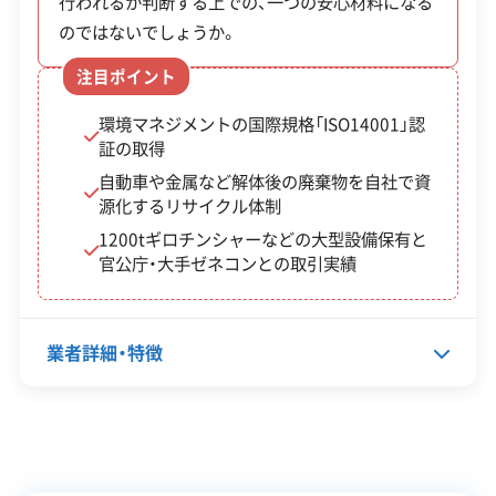
行われるか判断する上での、一つの安心材料になる
※項目にカーソルを合わせると詳細な説明が表示されます。
のではないでしょうか。
宇美町では、昭和56年以前に建てられた木造住
宅の解体や、危険なブロック塀の撤去を対象と
注目ポイント
した補助金制度を利用できます。
環境マネジメントの国際規格「ISO14001」認
証の取得
自動車や金属など解体後の廃棄物を自社で資
源化するリサイクル体制
補助
1200tギロチンシャーなどの大型設備保有と
制度名
金額・
対象・条件
官公庁・大手ゼネコンとの取引実績
率
対象
業者詳細・特徴
宇美町
工事
昭和56年5月31日以前に建築
老朽危
費の2
された木造住宅で、町の調査
険住宅
代表者名
小松陽子
3％
により倒壊の危険性があると
除却促
（上限
判定されたもの。町税の滞納
所在地
福岡県糟屋郡宇美町大字井野432