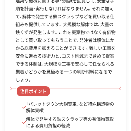
3. 中部（浄心・庄内通エリア）
建築や機械に関する専門知識を動員して、安全な手
軽減できます。対応範囲は広く、プラント全体の解
クレジットカード
解体ローン
SNS
土対応
日祝対応
順を計画・実行しなければなりません。それに加え
体から杭抜き工事、土壌汚染対策まで一貫して依頼
年中無休
て、解体で発生する鉄スクラップなどを買い取る仕
することが可能です。工場の統廃合など、大規模な
組みも提供しています。大規模な解体では、大量の
工事を検討している企業にとって、技術力とコスト
地下鉄鶴舞線沿線の住宅地で、古い戸建てや社宅が
鉄くずが発生します。これを廃棄物ではなく有価物
※項目にカーソルを合わせると詳細な説明が表示されます。
の両面から相談できる業者です。
新しい分譲マンションや建売住宅へ建て替わる動
として買い取ってもらうことで、発注者は解体にか
きが活発です。しかし、道が狭く一方通行も多いた
かる総費用を抑えることができます。難しい工事を
安全に進める技術力と、コスト削減まで含めて提案
め、重機の搬入ルートや工事車両の管理が、近隣ト
できる体制は、大規模な工事を安心して任せられる
ラブルを避けるための鍵です。
業者かどうかを見極める一つの判断材料になるで
しょう。
4. 北部（山田・小田井エリア）
注目ポイント
「パレットタウン大観覧車」など特殊構造物の
解体実績
交通利便性が高い一方、区内で最も水害リスクが高
解体で発生する鉄スクラップ等の有価物買取
いエリアです。ハザードマップ上の浸水想定が深
による費用負担の軽減