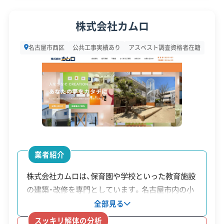
近隣挨拶
土対応
代表者名
有賀謙二
株式会社カムロ
所在地
愛知県名古屋市西区中沼町95-2
名古屋市西区
公共工事実績あり
アスベスト調査資格者在籍
設立日
2010年8月1日
資本金
2,000万円
電話番号
052-938-4461
営業時間
9:00～17:00
営業日
月・火・水・木・金・土
業者紹介
対応エリア
愛知県
株式会社カムロは、保育園や学校といった教育施設
の建築・改修を専門としています。名古屋市内の小
建物構造
木造
中学校の改修工事を手掛けた実績があり、公共事業
全部見る
対応業務
産業廃棄物収集運搬業
も受注しています。社内に不動産事業部があるた
スッキリ解体の分析