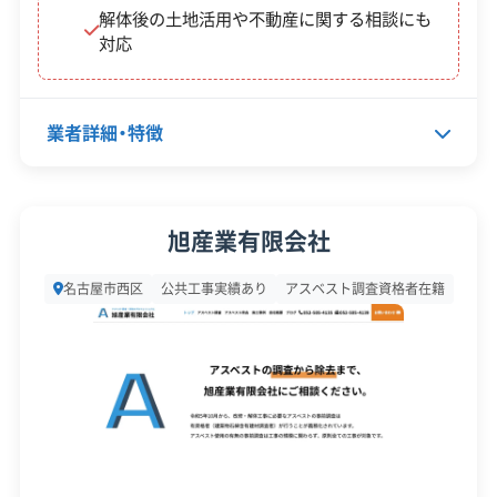
産業廃棄物収集運搬業許可
解体後の土地活用や不動産に関する相談にも
対応
安全対
違反歴なし
表彰・受賞
ISO認証
策・リス
地域貢献・ボランティア
現場清掃
ク管理
業者詳細・特徴
顧客対
自社ホームページ
無料見積もり
応・サー
建設リサイクル届
近隣挨拶
土対応
ビス
代表者名
菅原光晴
旭産業有限会社
所在地
愛知県名古屋市西区笠取町3-29
名古屋市西区
公共工事実績あり
アスベスト調査資格者在籍
設立日
1971年11月
資本金
5,000万円
電話番号
052-529-5290
営業時間
9:00～17:00