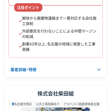
験・規模
1/2）
注目ポイント
対応工事
アスベストレベル1,2除去
杭抜き工事
老朽危
解体から廃棄物運搬まで一貫対応する自社施
険空家
最大
倒壊の危険が著しいと行政に
工体制
保有資格
建設業許可
外部委託を行わないことによる中間マージン
等除却
80万
認定された「特定空家」等が対
産業廃棄物収集運搬業許可
の削減
費補助
円
象。
石綿作業主任者
解体工事施工技士
創業43年以上、名古屋の地域に根差した工事
1級土木施工管理技士
金
実績
安全対
工事賠償責任保険
違反歴なし
策・リス
これらの補助金は、必ず解体工事の契約や着手前に
現場清掃
ク管理
業者詳細・特徴
申請し、交付決定を受けなければなりません。市の
顧客対
自社ホームページ
無料見積もり
予算には限りがあるため、例年、年度の早い時期に
応・サー
不要品買取
土地活用
代表者名
酒松佳徳
受付が終わる可能性があるので注意が必要です。
ビス
株式会社柴田組
建設リサイクル届
近隣挨拶
所在地
愛知県名古屋市西区新木町87
※制度の最新情報や申請様式は、必ず自治体の公式
名古屋市西区
公共工事実績あり
アスベスト調査資格者在籍
設立日
1978年4月