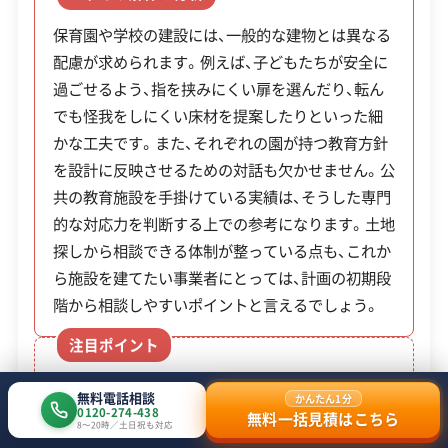
め、施設の建設計画では土地探しから相談すること
公式HP
公式サイトを見る
保育園や学校の建設には、一般的な建物とは異なる
が可能です。既存建物の解体から設計、施工、完成
配慮が求められます。例えば、子どもたちが安全に
後の管理まで、すべて同社が一貫して対応します。
許可番号
【建設業許可】
過ごせるよう、指を挟みにくい扉を選んだり、転ん
愛知県知事：第111063号
【産業廃棄物収集運搬業許可】
でも怪我をしにくい床材を提案したりといった細
愛知県知事：第02300181481号
かな工夫です。また、それぞれの園が持つ教育方針
全部見る
を設計に反映させるための対話も欠かせません。公
共の教育施設を手掛けている実績は、そうした専門
この解体業者の特徴
的な対応力を判断する上での参考になります。土地
探しから相談できる体制が整っている点も、これか
企業経
公共工事の経験
重機保有
ら施設を建てたい事業者にとっては、計画の初期段
験・規模
階から相談しやすいポイントと言えるでしょう。
対応工事
土木工事
外構工事
注目ポイント
保有資格
建設業許可
保育園や学校など教育施設の建築・改修に特
無料電話相談
かんたん1分
産業廃棄物収集運搬業許可
化した事業展開
0120-274-438
無料一括見積はこちら
8〜20時／土日祝も対応
土地探しから管理まで一貫して対応する社内