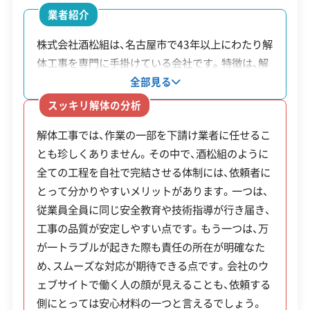
補助
業者紹介
営業日
月・火・水・木・金・土
金
制度名
対象・条件
株式会社酒松組は、名古屋市で43年以上にわたり解
対応エリア
愛知県
額・
体工事を専門に手掛けている会社です。特徴は、解
率
体作業から廃棄物の収集運搬まで、全ての工程を自
建物構造
全部見る
木造
社の従業員と重機で行う点にあります。外部へ委託
スッキリ解体の分析
戸建木
昭和56年5月31日以前に着工
対応業務
産業廃棄物収集運搬業
しないため中間マージンが発生せず、コストを抑え
上限
造住宅
された木造住宅で、耐震診断
解体工事では、作業の一部を下請け業者に任せるこ
ることにつながります。ウェブサイトでは具体的な
20万
公式HP
公式サイトを見る
除却助
の結果、倒壊の可能性がある
とも珍しくありません。その中で、酒松組のように
施工実績のほか、在籍する職人一人ひとりの情報も
円
全ての工程を自社で完結させる体制には、依頼者に
成
と判定されたもの。
SNS
SNSを見る
公開されており、どのような人が工事を担当するの
とって分かりやすいメリットがあります。一つは、
かを事前に確認できます。
許可番号
【建設業許可】
上限
従業員全員に同じ安全教育や技術指導が行き届き、
ブロッ
愛知県知事：第105542号
工事の品質が安定しやすい点です。もう一つは、万
10万
ク塀等
が一トラブルが起きた際も責任の所在が明確なた
円
道路に面した高さ1m以上の
この解体業者の特徴
撤去助
め、スムーズな対応が期待できる点です。会社のウ
（費
危険なブロック塀等の撤去。
ェブサイトで働く人の顔が見えることも、依頼する
成（一般
用の
企業経
公共工事の経験
重機保有
側にとっては安心材料の一つと言えるでしょう。
地域）