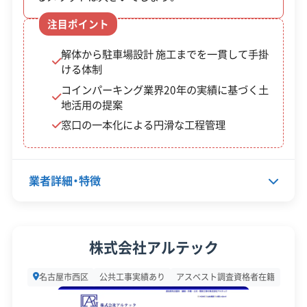
対応工事
アスベストレベル1,2除去
土木工事
注目ポイント
外構工事
解体から駐車場設計 施工までを一貫して手掛
保有資格
建設業許可
ける体制
産業廃棄物収集運搬業許可
コインパーキング業界20年の実績に基づく土
地活用の提案
安全対
違反歴なし
現場清掃
窓口の一本化による円滑な工程管理
策・リス
ク管理
顧客対
土地活用
自社ホームページ
業者詳細・特徴
応・サー
無料見積もり
建設リサイクル届
ビス
近隣挨拶
代表者名
前原健太郎
株式会社アルテック
所在地
愛知県名古屋市西区比良1-227
名古屋市西区
公共工事実績あり
アスベスト調査資格者在籍
設立日
1991年4月3日