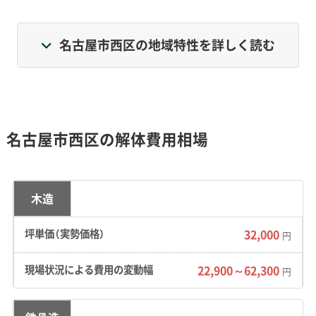
南部は名古屋駅に近く、則武新町周辺で再開発が進
名古屋市西区の地域特性を詳しく読む
む一方、那古野・四間道周辺には城下町の歴史的な
街並みが残されています。そして中部は成熟した住
宅地、北部は交通の便が良い新しい住宅エリアが広
がっています。
名古屋市西区の解体費用相場
地形・道路事情と解体費用の傾向
木造
32,000
円
濃尾平野の低湿地帯という地盤のリスクに加
22,900～62,300
円
え、主要幹線道路の渋滞と城下町ならではの狭
い道が、解体工事の費用と工期に大きく影響を