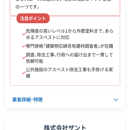
公共工事の経験
の一つです。
保有資格
建設業許可
注目ポイント
産業廃棄物収集運搬業許可
危険度の高いレベル1から外壁塗料まで、あら
解体工事施工技士
ゆるアスベストに対応
1級土木施工管理技士
専門資格「建築物石綿含有建材調査者」が在籍
調査、除去工事、行政への届け出まで一貫して
安全対
違反歴なし
現場清掃
策・リス
依頼可能
ク管理
公共施設のアスベスト除去工事も手掛ける実
績
顧客対
土地活用
自社ホームページ
応・サー
無料見積もり
建設リサイクル届
ビス
近隣挨拶
土対応
業者詳細・特徴
代表者名
唐木鐵夫
株式会社ザント