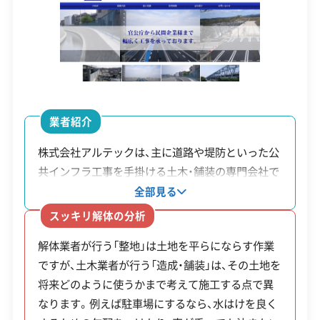
資本金
300万円
電話番号
052-504-4651
営業時間
10:00～17:00
営業日
月・火・水・木・金・土
業者紹介
対応エリア
愛知県
株式会社アルテックは、主に道路や堤防といった公
共インフラ工事を手掛ける土木・舗装の専門会社で
建物構造
木造
す。その技術力は国土交通省から複数回にわたり優
全部見る
対応業務
産業廃棄物収集運搬業
良工事として表彰されるなど、公的な評価を受けて
スッキリ解体の分析
います。同社の特徴は、公共事業で培った高い施工
公式HP
公式サイトを見る
解体業者が行う「整地」は土地を平らにならす作業
技術を一般の解体工事にも活かしている点です。解
ですが、土木業者が行う「造成・舗装」は、その土地を
体工事だけでなく、その後の宅地造成や駐車場舗装
許可番号
【建設業許可】
将来どのように使うかまで考えて施工する点で異
愛知県知事：第002207号
まで一貫して依頼できます。解体後の土地活用を具
【産業廃棄物収集運搬業許可】
なります。例えば駐車場にするなら、水はけを良く
体的に検討している場合、土木の専門家として相談
富山県知事：第01603160637号