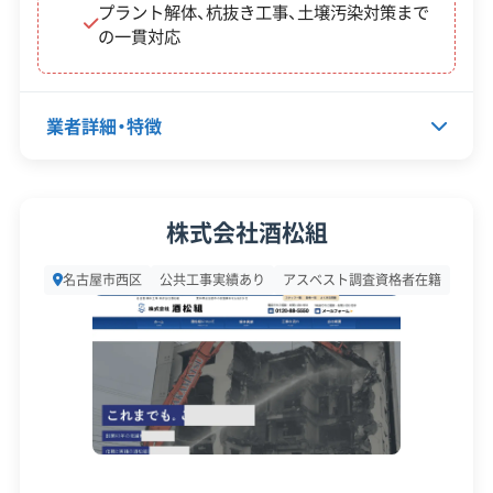
プラント解体、杭抜き工事、土壌汚染対策まで
く、液状化の可能性もあるため、解体後の新築では
の一貫対応
地盤改良や基礎を高くする工事が一般的です。その
結果、建築コストが割高になる傾向にあります。
業者詳細・特徴
解体工事・空き家対策の補助金
代表者名
佐野拓也
株式会社酒松組
所在地
愛知県名古屋市西区牛島町2-5TO
名古屋市西区
公共工事実績あり
アスベスト調査資格者在籍
MITA.BLD203
名古屋市の旧耐震基準木造住宅を対象とした
解体補助金が利用できます。ただし、西区内は
設立日
2019年4月25日
「木造住宅密集地域」の指定がないため、補助上
資本金
1億円
限額は原則20万円です。
電話番号
052-602-5225
営業時間
9:00～17:00