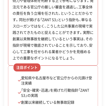
術力や管理体制を判断する上で参考になります。発
ているのが、「ZANT S3」という行動指針です。これ
注元である官公庁の厳しい審査を通過し、工事全体
は「Safety（安全）」「Steady（確実）」「Speedy（迅
許可番号
【建設業許可】
の責任を負う立場を任された、ということだからで
愛知県知事：第102020号
速）」の3つの頭文字をとったもので、創業以来の無
【産業廃棄物収集運搬業許可】
す。同社が掲げる「ZANT S3」という指針も、単なる
事故記録にもつながっています。工事では最新の低
岐阜県知事：第02100159141号
スローガンではなく、こうした公共事業の現場で実
全部見る
騒音重機を使用するなど、近隣への配慮も大切にし
愛知県知事：第02300159141号
践されてきたものと捉えることができます。実際に
ています。
創業以来無事故を継続しているという事実は、その
この解体業者の特徴
指針が現場で徹底されていることを示しており、安
心して工事を任せられる業者かどうかを見極める
企業経
創業30年以上
公共工事の経験
験・規模
上での重要なポイントになるでしょう。
注目ポイント
対応工事
土木工事
県外出張
愛知県や名古屋市など官公庁からの元請け受
保有資格
建設業許可
注実績
産業廃棄物収集運搬業許可
「安全・確実・迅速」を掲げた行動指針「ZANT
建築物石綿含有建材調査者
S3」の実践
創業以来継続している無事故記録
安全対