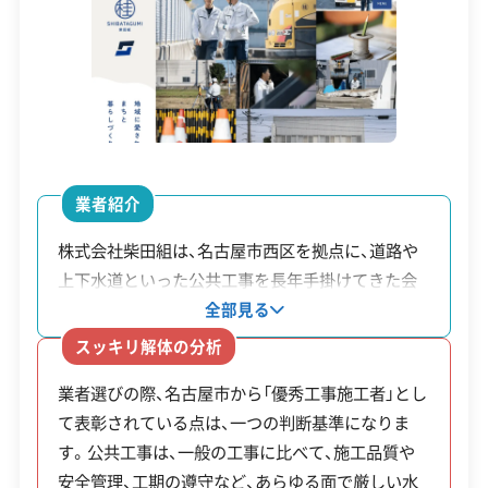
サイトをご確認ください。
資本金
2,000万円
名古屋市の公式サイトで詳細を見る
電話番号
0120-88-5550
営業時間
9:00～19:00
廃棄物処理と分別ルール
営業日
月・火・水・木・金・土
業者紹介
対応エリア
愛知県、岐阜県、三重県
近隣市に建設廃材の中間処理施設が点在して
株式会社柴田組は、名古屋市西区を拠点に、道路や
上下水道といった公共工事を長年手掛けてきた会
おり、小さな現場では自社運搬も活用されま
建物構造
木造
鉄骨造
RC造
社です。その施工品質は公的にも評価されており、
全部見る
す。一方で、アスベストの事前調査と行政への
対応業務
産業廃棄物収集運搬業
名古屋市から「優秀工事施工者」として複数回表彰
スッキリ解体の分析
結果報告は、全ての解体工事で義務付けられて
土木工事業
されています。公共工事で求められる高い水準の技
います。
業者選びの際、名古屋市から「優秀工事施工者」とし
術と安全管理体制は、個人の住宅解体にも活かされ
公式HP
公式サイトを見る
て表彰されている点は、一つの判断基準になりま
ています。特に、解体後の駐車場造成や外構工事と
す。公共工事は、一般の工事に比べて、施工品質や
いった土地活用を見据えた依頼に対応できるのが
許可番号
【建設業許可】
安全管理、工期の遵守など、あらゆる面で厳しい水
愛知県知事：第103330号
特徴です。企画から造成まで一貫して自社で対応す