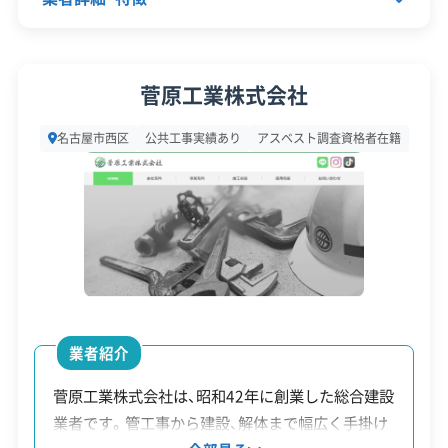
顧客対
自社ホームページ
無料見積もり
名古屋市西区で解体工事を成功さ
応・サー
建設リサイクル届
近隣挨拶
土対応
せる鍵は、ご自身の土地が「再開発
ビス
運営者 稲垣
代表者名
柴田邦春
菅原工業株式会社
の南部」「歴史地区の中南部」「住宅
所在地
愛知県名古屋市西区大野木1-32
建て替えの中部」「水害リスクの北
名古屋市西区
公共工事実績あり
アスベスト調査資格者在籍
部」のどのエリアにあるかをまず把
設立日
-
握することです。その上で、昔なが
資本金
2,000万円
らの狭い道への対応力や、補助金制
電話番号
052-501-1436
度（西区は上限20万円が基本）を正
しく理解することが、良い業者を選
営業時間
9:00～17:00
び、費用を適切に管理することにつ
営業日
月・火・水・木・金・土
業者紹介
ながります。
対応エリア
愛知県
菅原工業株式会社は、昭和42年に創業した総合建設
業者です。管工事から建設、解体まで幅広く手掛け
建物構造
木造