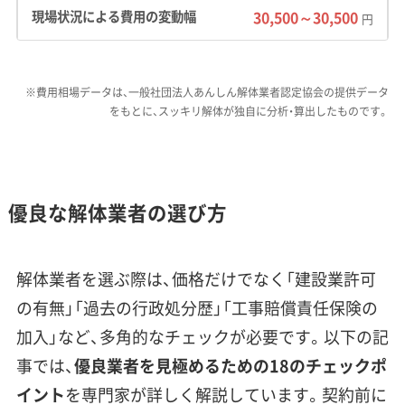
では、道幅が4m未満の狭い道路が多く、「ゾーン
30,500～30,500
円
30」による速度規制も設けられています。
費用への影響：
狭い道路では4tダンプが入れず、
※費用相場データは、一般社団法人あんしん解体業者認定協会の提供データ
2t車で何度も往復して運び出す必要があり、運
をもとに、スッキリ解体が独自に分析・算出したものです。
搬費が高くなりがちです。地盤の状態によって
は、基礎を掘る際の湧水対策や地盤改良、土壌汚
染対策などの追加費用が発生するリスクも考慮
優良な解体業者の選び方
しなければなりません。
解体業者を選ぶ際は、価格だけでなく「建設業許可
私がこれまで見てきたトラブルで
の有無」「過去の行政処分歴」「工事賠償責任保険の
特に多いのが、浄心や那古野のよう
運営者 稲垣
加入」など、多角的なチェックが必要です。以下の記
な昔ながらの密集地での工事です。
事では、
優良業者を見極めるための18のチェックポ
道が狭いため、見積もりに「小運搬
イント
を専門家が詳しく解説しています。契約前に