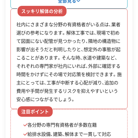
ています。同社の特徴は、さまざまな分野の有資格
全部見る
対応業務
産業廃棄物収集運搬業
者が社内に多数在籍している点です。こうした技術
スッキリ解体の分析
力を背景に、「名古屋市演劇練習館 解体撤去工事」を
公式HP
公式サイトを見る
社内にさまざまな分野の有資格者がいる点は、業者
はじめとする公共工事も担当した実績があります。
選びの参考になります。解体工事では、現場で初め
また、解体工事だけでなく、その後の土地活用や不
許可番号
【建設業許可】
て図面にない配管が見つかったり、隣地の構造物に
愛知県知事：第102854号
動産に関する相談にも応じているため、建物に関す
【産業廃棄物収集運搬業許可】
影響が出そうだと判明したりと、想定外の事態が起
る事柄をまとめて依頼することが可能です。
愛知県知事：第02300027457号
こることがあります。そんな時、水道や建築など、
全部見る
それぞれの専門家が社内にいれば、外部に確認する
時間をかけずにその場で対応策を検討できます。施
この解体業者の特徴
主にとっては、工事が中断する心配が減り、追加の
費用や手間が発生するリスクを抑えやすいという
企業経
創業30年以上
公共工事の経験
安心感につながるでしょう。
験・規模
注目ポイント
対応工事
土木工事
外構工事
各分野の専門有資格者が多数在籍
保有資格
建設業許可
給排水設備、建築、解体まで一貫して対応