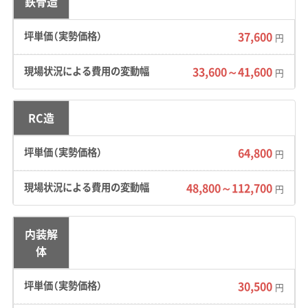
鉄骨造
及ぼします。
37,600
円
33,600～41,600
円
地形の特徴：
濃尾平野の典型的な低湿地帯にあ
り、区のほぼ全域が河川氾濫時の浸水想定区域
です。特に庄内川沿いや昔の川筋だった場所は
RC造
液状化のリスクが高く、地盤改良が必須になる
64,800
円
こともあります。加えて、則武新町周辺のような
旧工場地帯では、解体時に土壌汚染調査が必要
48,800～112,700
円
になる可能性も考えられます。
道路事情：
区を南北に貫く国道22号（名岐バイパ
内装解
体
ス）は、上更交差点や堀越交差点を中心に慢性的
な渋滞が起こり、廃材の搬出計画に影響します。
30,500
円
一方で、浄心や那古野といった昔からの市街地