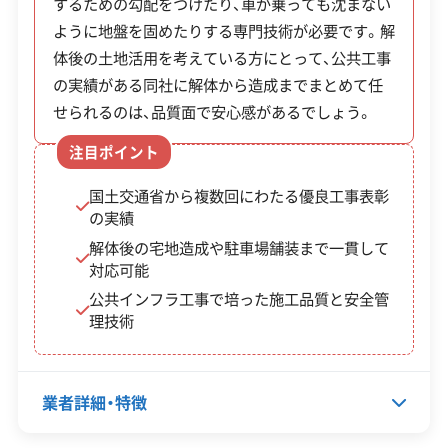
するための勾配をつけたり、車が乗っても沈まない
に乗ってもらえます。
全部見る
岐阜県知事：第02100160637号
ように地盤を固めたりする専門技術が必要です。解
愛知県知事：第02300160637号
体後の土地活用を考えている方にとって、公共工事
この解体業者の特徴
三重県知事：第02400160637号
の実績がある同社に解体から造成までまとめて任
せられるのは、品質面で安心感があるでしょう。
企業経
創業30年以上
験・規模
注目ポイント
対応工事
土木工事
外構工事
県外出張
国土交通省から複数回にわたる優良工事表彰
の実績
保有資格
建設業許可
解体後の宅地造成や駐車場舗装まで一貫して
対応可能
産業廃棄物収集運搬業許可
公共インフラ工事で培った施工品質と安全管
安全対
理技術
違反歴なし
現場清掃
策・リス
ク管理
業者詳細・特徴
顧客対
土地活用
自社ホームページ
応・サー
無料見積もり
建設リサイクル届
ビス