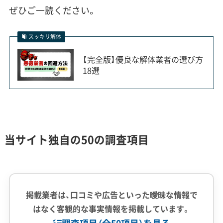
費用」や「交通誘導員」の項目がきち
ぜひご一読ください。
んと計上されているか確認してく
ださい。ここが曖昧な業者は後から
スッキリ解体
追加請求してくる可能性がありま
【完全版】優良な解体業者の選び方
す。
18選
『四つの顔』を持つ西区：エリア別解体工
当サイト独自の50の調査項目
事の注意点
西区での解体工事は、名駅に近い南部では再開
掲載業者は、口コミや広告といった曖昧な情報で
発、歴史ある中南部では景観への配慮、中部は
はなく客観的な事実情報を掲載しています。
住宅の建て替え、北部は水害対策と、エリアご