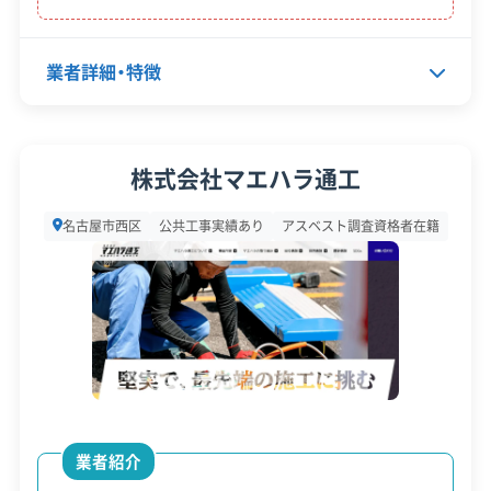
違反歴なし
現場清掃
策・リス
ク管理
業者詳細・特徴
顧客対
自社ホームページ
無料見積もり
応・サー
建設リサイクル届
近隣挨拶
土対応
ビス
代表者名
村井好樹
株式会社マエハラ通工
所在地
愛知県名古屋市西区中小田井5-3
名古屋市西区
公共工事実績あり
アスベスト調査資格者在籍
7
設立日
1995年10月16日
資本金
2,000万円
電話番号
052-938-6535
営業時間
9:00～18:00
業者紹介
営業日
月・火・水・木・金