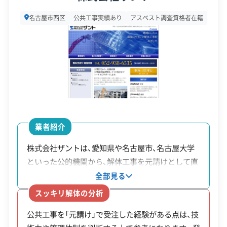
所在地
愛知県名古屋市西区城西町209
名古屋市西区
公共工事実績あり
アスベスト調査資格者在籍
設立日
1995年1月30日
資本金
300万円
電話番号
052-505-4135
営業時間
9:00～19:00
営業日
月・火・水・木・金・土
業者紹介
対応エリア
愛知県、岐阜県
株式会社ザントは、愛知県や名古屋市、名古屋大学
といった公的機関から、解体工事を元請けとして直
建物構造
木造
接受注してきた実績があります。公共工事の元請け
全部見る
対応業務
産業廃棄物収集運搬業
を担うには、技術力や安全管理体制について厳しい
スッキリ解体の分析
土木工事業
基準をクリアする必要があるため、業者選定におけ
公共工事を「元請け」で受注した経験がある点は、技
る一つの判断材料になります。同社が現場で重視し
公式HP
公式サイトを見る