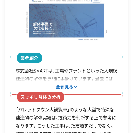
理や土壌汚染対策が、工期と費用を左右する重要な
建設業許可
解体工事業登録
産業廃棄物収集運搬業許可
課題です。
産業廃棄物処分業許可
石綿作業主任者
建築物石綿含有建材調査者
解体工事施工技士
2. 中南部（那古野・四間道エリア）
1級土木施工管理技士
1級建設機械施工管理技士
安全対策・リスク管理
(7)
業者紹介
歴史的な街並みが保存されているエリアで、特に
工事賠償責任保険
違反歴なし
表彰・受賞
現場清掃
「四間道町並み保存地区」では建物の高さ（原則12m
株式会社SMARTは、工場やプラントといった大規模
ISO認証
電子マニフェスト
地域貢献・ボランティア
建造物の解体を専門に手掛けています。過去には
以下）やデザインに厳しい規制があります。そのた
「パレットタウン大観覧車」のような、特殊な構造を
全部見る
め単純な解体は少なく、古民家を活かしたリノベー
持つ大型建造物の解体実績もあります。同社の特徴
顧客対応・サービス
(17)
スッキリ解体の分析
ションの需要が高いのが特徴です。工事には専門知
の一つが「有価物買取」です。これは、解体現場で発
「パレットタウン大観覧車」のような大型で特殊な
識と、行政との事前協議が欠かせません。
生した鉄スクラップや不要になった設備などを同
自社ホームページ
無料見積もり
不要品回収
不要品買取
建造物の解体実績は、技術力を判断する上で参考に
社が買い取り、その代金を解体費用から差し引く仕
不動産取引
補助金・助成金申請
土地活用
滅失登記
なります。こうした工事は、ただ壊すだけでなく、
組みです。これにより、発注者は全体の費用負担を
建設リサイクル届
近隣挨拶
翌営業日連絡