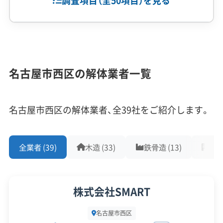
調査項目（全50項目）を見る
とに目的と注意点が全く異なります。
企業経験・規模
(7)
名古屋市西区は均質な街ではなく、大きく4つのエ
1,000件以上の実績
500件以上の実績
創業30年以上
名古屋市西区の解体業者一覧
リアに分けられ、それぞれで解体工事のポイントが
従業員30人以上
中間処理場保有
公共工事の経験
異なります。
重機保有
名古屋市西区の解体業者、全39社をご紹介します。
対応工事
(10)
1. 南部（名駅北・則武新町エリア）
全業者 (39)
木造 (33)
鉄骨造 (13)
RC造
アスベストレベル1,2除去
ブロック塀
土木工事
リフォーム工事
新築工事
外構工事
火災
杭抜き工事
名古屋駅から徒歩圏内で、大規模商業施設やマンシ
県外出張
樹木伐採
ョンの建設ラッシュが続く再開発の最前線です。古
株式会社SMART
い倉庫や工場の解体が多く、アスベスト（石綿）の処
保有資格
(9)
名古屋市西区