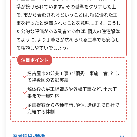
西区の解体現場から出る廃棄物は、隣接する北名古
【産業廃棄物収集運搬業許可】
準が設けられています。その基準をクリアした上
るため、依頼の窓口を一つにまとめることができま
屋市や清須市などの中間処理施設へ運搬するのが
岐阜県知事：第02100035940号
で、市から表彰されるということは、特に優れた工
全部見る
す。
愛知県知事：第02300035940号
一般的です。小さな現場では、解体業者が自社のダ
事を行ったと評価されたことを意味します。こうし
三重県知事：第02400035940号
ンプで直接持ち込み、運搬費を抑えることもありま
た公的な評価がある業者であれば、個人の住宅解体
この解体業者の特徴
のように、より丁寧さが求められる工事でも安心し
す。
て相談しやすいでしょう。
企業経
創業30年以上
重機保有
験・規模
しかし規制は年々厳しくなっており、2021年以降の
注目ポイント
対応工事
法改正で、建物の規模を問わず全て解体工事でアス
ブロック塀
土木工事
火災
名古屋市の公共工事で「優秀工事施工者」とし
樹木伐採
て複数回の表彰実績
ベスト（石綿）の事前調査と結果報告が義務になり
解体後の駐車場造成や外構工事など、土木工
ました。特に古い木造住宅や町工場では、スレート
保有資格
建設業許可
事まで一貫対応
屋根などにアスベストを含む建材が使われている
産業廃棄物収集運搬業許可
企画提案から各種申請、解体、造成まで自社で
完結する体制
可能性が高く、法律を守った適切な対応が重要で
安全対
工事賠償責任保険
違反歴なし
す。
策・リス
現場清掃
ク管理
業者詳細・特徴