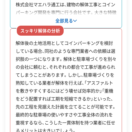
株式会社マエハラ通工は、建物の解体工事とコイン
対応エリア
愛知県
パーキング開発を専門に行う会社です。大きな特徴
は、解体から駐車場の設計・施工まで、すべての工程
建物構造
全部見る
木造
鉄骨造
RC造
を自社で一貫して対応している点です。そのため、
スッキリ解体の分析
対応業務
産業廃棄物収集運搬業
依頼者は複数の業者と個別に契約する必要がなく、
解体後の土地活用としてコインパーキングを検討
窓口を一本化して相談を進められます。コインパー
公式HP
公式サイトを見る
している場合、同社のような専門業者への依頼は選
キング業界で20年の実績があり、その経験を基に、
択肢の一つになります。解体と駐車場づくりを別々
許可番号
【建設業許可】
土地の形状や周辺環境を考慮した活用法を提案し
愛知県知事：第109465号
の会社に頼むと、それぞれの都合で工事が進められ
ています。
【産業廃棄物収集運搬業許可】
てしまうことがあります。しかし、駐車場づくりを
岐阜県知事：第02100043158号
熟知している業者が解体を行えば、「アスファルト
全部見る
愛知県知事：第02300043158号
を敷きやすくするにはどう壊せば効率的か」「重機
三重県知事：第02400043158号
をどう配置すれば工期を短縮できるか」といった、
この解体業者の特徴
先の工程を見据えた計画を立てることが可能です。
最終的な駐車場の使いやすさや工事全体の流れを
企業経
創業30年以上
公共工事の経験
験・規模
重視するなら、こうした一貫体制を持つ業者に任せ
るメリットは大きいでしょう。