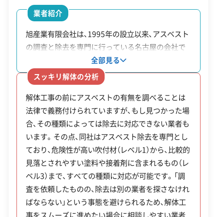
営業日
月・火・水・木・金・土
業者紹介
対応エリア
愛知県
旭産業有限会社は、1995年の設立以来、アスベスト
の調査と除去を専門に行っている名古屋の会社で
建物構造
木造
す。社内には専門資格である「建築物石綿含有建材
全部見る
対応業務
産業廃棄物収集運搬業
調査者」が在籍しており、法律で定められた事前調
スッキリ解体の分析
査から除去工事、行政への複雑な届け出まで、すべ
公式HP
公式サイトを見る
解体工事の前にアスベストの有無を調べることは
ての工程を一貫して任せることができます。最も飛
法律で義務付けられていますが、もし見つかった場
散リスクが高いとされるレベル1の吹付アスベスト
許可番号
【建設業許可】
合、その種類によっては除去に対応できない業者も
愛知県知事：第105443号
から、外壁の塗料に含まれるレベル3のものまで、あ
【産業廃棄物収集運搬業許可】
います。その点、同社はアスベスト除去を専門とし
らゆる種類のアスベストに対応している点が特徴
愛知県知事：第02300118396号
ており、危険性が高い吹付材（レベル1）から、比較的
です。公共工事での除去実績もあります。
全部見る
見落とされやすい塗料や接着剤に含まれるもの（レ
ベル3）まで、すべての種類に対応が可能です。「調
この解体業者の特徴
査を依頼したものの、除去は別の業者を探さなけれ
ばならない」という事態を避けられるため、解体工
企業経
創業30年以上
従業員30人以上
事をスムーズに進めたい場合に相談しやすい業者
験・規模