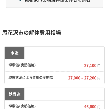
しい積雪は、市民生活や建設工事に大きな影響を与
えます。
尾花沢市の解体費用相場
地形・道路事情と解体費用の傾向
木造
市内は平野部と山間部で状況が大きく異なり、
27,100
円
特に山間部や旧市街地の狭い道路、そして冬の
積雪が解体費用を高くする主な要因です。
27,000～27,200
円
鉄骨造
地形の特徴：
東に奥羽山脈を望む盆地状の平野
部と、銀山温泉など急峻な峡谷沿いに集落が点
46,600
円