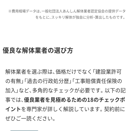
期工事は、除雪費用や作業効率の低下により、通
※費用相場データは、一般社団法人あんしん解体業者認定協会の提供データ
常期に比べて費用が2〜3割ほど高くなります。
をもとに、スッキリ解体が独自に分析・算出したものです。
銀山温泉のような景観保存地区で
の解体は、特別なノウハウが求めら
優良な解体業者の選び方
運営者 稲垣
れます。私がこれまで見てきたトラ
ブルで多いのが、条例をよく知らな
解体業者を選ぶ際は、価格だけでなく「建設業許可
い業者が工事を進め、行政指導が入
の有無」「過去の行政処分歴」「工事賠償責任保険の
るケースです。このエリアでは必
加入」など、多角的なチェックが必要です。以下の記
ず、条例に基づいた施工実績が豊富
事では、
優良業者を見極めるための18のチェックポ
な業者を選ぶようにしてください。
イント
を専門家が詳しく解説しています。契約前に
ぜひご一読ください。