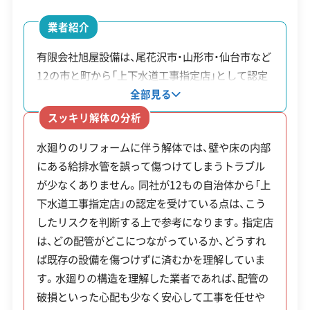
営業日
月・火・水・木・金・土
業者紹介
対応エリア
山形県
有限会社旭屋設備は、尾花沢市・山形市・仙台市など
12の市と町から「上下水道工事指定店」として認定
建物構造
木造
されています。指定店として認められるには、各自
全部見る
対応業務
産業廃棄物収集運搬業
治体が定める技術基準を満たす必要があります。こ
スッキリ解体の分析
リフォーム工事業
の事実は同社が水道設備に関する高い専門知識と
水廻りのリフォームに伴う解体では、壁や床の内部
技術力を備えていることの証です。その専門性は、
公式HP
公式サイトを見る
にある給排水管を誤って傷つけてしまうトラブル
特にキッチンや浴室といった水まわりの解体工事
が少なくありません。同社が12もの自治体から「上
で発揮されます。配管の構造を理解しているため、
許可番号
【建設業許可】
下水道工事指定店」の認定を受けている点は、こう
山形県知事：第300469号
リフォームに伴う部分的な解体でも安心して任せ
【産業廃棄物収集運搬業許可】
したリスクを判断する上で参考になります。指定店
られる業者です。
山形県知事：第00601234456号
は、どの配管がどこにつながっているか、どうすれ
全部見る
ば既存の設備を傷つけずに済むかを理解していま
す。水廻りの構造を理解した業者であれば、配管の
この解体業者の特徴
破損といった心配も少なく安心して工事を任せや