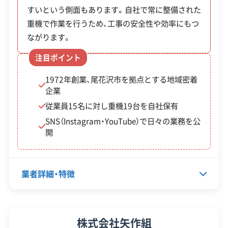
補助
すいという側面もあります。自社で常に整備された
金
重機で作業を行うため、工事の安全性や効率にもつ
制度名
対象・条件
※項目にカーソルを合わせると詳細な説明が表示されます。
額・
ながります。
率
注目ポイント
・市の事前調査で危険
1972年創業、尾花沢市を拠点とする地域密着
対象
度が一定基準以上と
企業
工事
判断された空き家
従業員15名に対し重機19台を自社保有
尾花沢市不良住
費の
SNS（Instagram・YouTube）で日々の業務を公
・所有者に市税等の滞
宅除却促進事業 /
80%
開
納がないこと
老朽空き家除却
（上
・解体後の更地を「尾
事業
限10
花沢市空き家・空き地
業者詳細・特徴
0万
バンク」に登録するこ
円）
と
代表者名
菅藤広一
株式会社矢作組