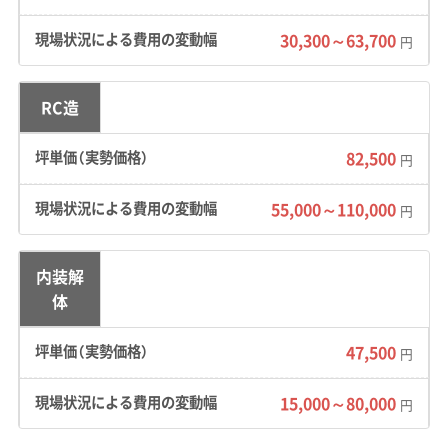
在する山間部で構成されています。延沢地区や
朧気地区といった山麓部では、土砂災害警戒区
30,300～63,700
円
域に指定されている場所もあり、解体工事には
斜面の安定を保つなどの配慮が必要です。
RC造
道路事情：
市街地中心部は、城下町だった頃の町
82,500
円
割りが残っているため、道幅4メートル未満の一
方通行路などが多くあります。銀山温泉へ続く
55,000～110,000
円
県道は峡谷沿いの一本道で、冬期は雪壁により
大型車両のすれ違いが困難になることもありま
内装解
す。
体
費用への影響：
狭い道路に面した現場では、2tダ
47,500
円
ンプのような小型車両で廃材を何度も往復して
運び出す必要があり、運搬費が高くなる傾向が
15,000～80,000
円
あります。また、12月中旬から3月下旬までの冬