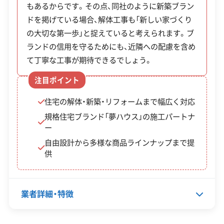
もあるからです。その点、同社のように新築ブラン
山形県知事：第300402号
や自由設計の注文住宅も手掛けており、依頼主の
【産業廃棄物収集運搬業許可】
ドを掲げている場合、解体工事も「新しい家づくり
様々な要望に応えられる体制が整っています。
山形県知事：第00601122858号
の大切な第一歩」と捉えていると考えられます。ブ
全部見る
ランドの信用を守るためにも、近隣への配慮を含め
て丁寧な工事が期待できるでしょう。
この解体業者の特徴
注目ポイント
企業経
創業30年以上
験・規模
住宅の解体・新築・リフォームまで幅広く対応
規格住宅ブランド「夢ハウス」の施工パートナ
対応工事
土木工事
リフォーム工事
ー
自由設計から多様な商品ラインナップまで提
保有資格
建設業許可
供
産業廃棄物収集運搬業許可
安全対
違反歴なし
現場清掃
業者詳細・特徴
策・リス
ク管理