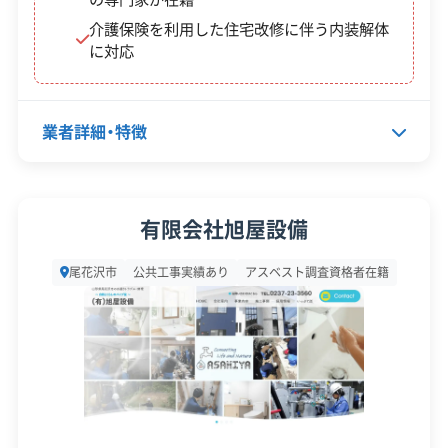
保有資格
建設業許可
介護保険を利用した住宅改修に伴う内装解体
産業廃棄物収集運搬業許可
に対応
産業廃棄物処分業許可
安全対
違反歴なし
現場清掃
業者詳細・特徴
策・リス
ク管理
顧客対
代表者名
永沢昌彦
自社ホームページ
無料見積もり
有限会社旭屋設備
応・サー
建設リサイクル届
近隣挨拶
土対応
ビス
所在地
山形県尾花沢市横町2-2-35
尾花沢市
公共工事実績あり
アスベスト調査資格者在籍
設立日
1996年4月
資本金
300万円
電話番号
0237-22-1043
営業時間
9:00～17:00