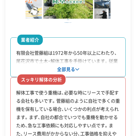
川の中に仮設の足場を組むなど特殊な工法が必要
建築物石綿含有建材調査者
解体工事施工技士
になることもあります。加えて、日中は観光客で賑
1級土木施工管理技士
1級建設機械施工管理技士
わうため、作業時間が早朝や夜間に制限されるな
ど、工期とコストに大きな影響が出ます。
安全対策・リスク管理
(7)
業者紹介
工事賠償責任保険
違反歴なし
表彰・受賞
現場清掃
有限会社菅藤組は1972年から50年以上にわたり、
解体工事・空き家対策の補助金
ISO認証
電子マニフェスト
地域貢献・ボランティア
尾花沢市で土木・解体工事を手掛けています。従業
員15名に対し、重機19台を自社で保有している点
全部見る
が特徴です。重機をリースに頼らないため、急な工
顧客対応・サービス
(17)
スッキリ解体の分析
事の相談にも対応しやすい体制が整っています。ま
尾花沢市では、雪による家屋倒壊の危険性を減
解体工事で使う重機は、必要な時にリースで手配す
た、InstagramやYouTubeで日々の作業の様子を発
自社ホームページ
無料見積もり
不要品回収
不要品買取
らすため、最大100万円という全国でも特に手
る会社も多いです。菅藤組のように自社で多くの重
信しているため、依頼前に会社の雰囲気や仕事ぶり
不動産取引
補助金・助成金申請
土地活用
滅失登記
厚い空き家解体補助金制度を設けています。
機を保有している場合、いくつかの利点が考えられ
も確認できます。
建設リサイクル届
近隣挨拶
翌営業日連絡
ます。まず、自社の都合でいつでも重機を動かせる
クレジットカード
解体ローン
SNS
土対応
日祝対応
ため、急な工事依頼にも対応しやすい点です。ま
年中無休
た、リース費用がかからない分、工事価格を抑えや