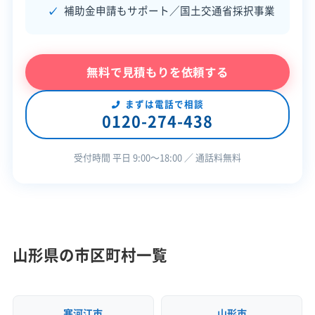
公式HP
公式サイトを見る
補助金申請もサポート／国土交通省採択事業
許可番号
【建設業許可】
山形県知事：第300249号
無料で見積もりを依頼する
この解体業者の特徴
まずは電話で相談
0120-274-438
保有資格
建設業許可
産業廃棄物収集運搬業許可
受付時間 平日 9:00〜18:00 ／ 通話料無料
安全対
違反歴なし
現場清掃
策・リス
ク管理
顧客対
山形県の市区町村一覧
土地活用
自社ホームページ
応・サー
無料見積もり
建設リサイクル届
ビス
近隣挨拶
土対応
寒河江市
山形市