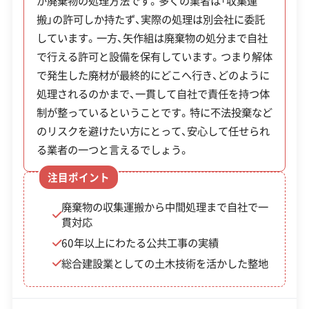
が廃棄物の処理方法です。多くの業者は「収集運
同社は中間処理までを一貫して自社で管理します。
公式HP
公式サイトを見る
発生した廃材は東根市や山形市など広域へ運
搬」の許可しか持たず、実際の処理は別会社に委託
そのため廃棄物がどのように処理されるかが明確
搬する必要があり、これが運搬コストの一因で
しています。一方、矢作組は廃棄物の処分まで自社
SNS
SNSを見る
で、不法投棄などの心配をせずに済みます。
で行える許可と設備を保有しています。つまり解体
す。
許可番号
【建設業許可】
で発生した廃材が最終的にどこへ行き、どのように
山形県知事：第300366号
処理されるのかまで、一貫して自社で責任を持つ体
【産業廃棄物収集運搬業許可】
制が整っているということです。特に不法投棄など
山形県知事：第00601128243号
尾花沢市の廃棄物処理は、村山市、東根市、大石田町
全部見る
のリスクを避けたい方にとって、安心して任せられ
と構成する「北村山広域行政事務組合」が中心で、広
る業者の一つと言えるでしょう。
この解体業者の特徴
域での対応が基本です。解体工事で出るコンクリー
注目ポイント
トガラや木くずといった産業廃棄物は、市外の東根
企業経
創業30年以上
公共工事の経験
廃棄物の収集運搬から中間処理まで自社で一
験・規模
市や山形市、場合によっては県外の処理施設まで運
重機保有
貫対応
ばれることが多く、その距離が運搬費に反映されま
60年以上にわたる公共工事の実績
対応工事
ブロック塀
土木工事
す。
総合建設業としての土木技術を活かした整地
保有資格
建設業許可
また、家の中に残された家具などの一般廃棄物は、
産業廃棄物収集運搬業許可