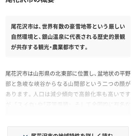
尾花沢市は、世界有数の豪雪地帯という厳しい
自然環境と、銀山温泉に代表される歴史的景観
が共存する観光・農業都市です。
尾花沢市は山形県の北東部に位置し、盆地状の平野
部と急峻な峡谷からなる山間部という二つの顔が
あります。人口は減少傾向で高齢化率も高いです
が、「スイカ」や「花笠音頭」、そして全国的に有名な
「銀山温泉」を軸とした観光・農業が盛んです。
市全域が「特別豪雪地帯」に指定されており、冬の厳
尾花沢市の地域特性を詳しく読む