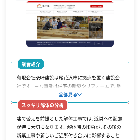
設立日
1993年7月
資本金
300万円
電話番号
0237-23-3560
営業時間
9:00～17:00
営業日
月・火・水・木・金・土
業者紹介
対応エリア
山形県
有限会社柴崎建設は尾花沢市に拠点を置く建設会
社です。主な事業は住宅の新築やリフォームで、地
建物構造
木造
域に密着したサービスを提供しています。同社の特
全部見る
対応業務
産業廃棄物収集運搬業
徴は、規格住宅ブランド「夢ハウス」のビジネスパー
スッキリ解体の分析
土木工事業
リフォーム工事業
トナーである点です。これにより、「郷の家」
建て替えを前提とした解体工事では、近隣への配慮
「TSUMIKI」「木のひらや」といった同ブランドが展
公式HP
公式サイトを見る
が特に大切になります。解体時の印象が、その後の
開する多様な商品ラインナップの施工に対応して
新築工事や新しいご近所付き合いに影響すること
います。また、既存住宅を再生する「リセット住宅」
許可番号
【建設業許可】