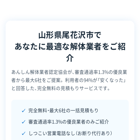
顧客対
代表者名
柴崎和
自社ホームページ
無料見積もり
応・サー
建設リサイクル届
近隣挨拶
土対応
ビス
所在地
山形県尾花沢市新町4-1-11
山形県尾花沢市で
設立日
-
あなたに最適な解体業者をご紹
資本金
500万円
介
電話番号
0237-23-2822
あんしん解体業者認定協会が、審査通過率1.3%の優良業
営業時間
9:00～17:00
者から最大6社をご提案。
利用者の94%が「安くなった」
営業日
月・火・水・木・金・土
と回答した、完全無料の見積もりサービスです。
対応エリア
山形県
完全無料・最大6社の一括見積もり
建物構造
木造
審査通過率1.3%の優良業者のみご紹介
対応業務
産業廃棄物収集運搬業
しつこい営業電話なし（お断り代行あり）