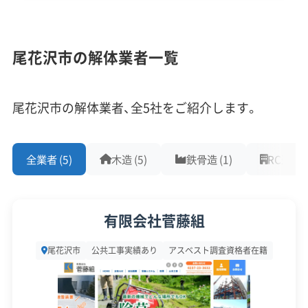
企業経験・規模
(7)
ています。
1,000件以上の実績
500件以上の実績
創業30年以上
尾花沢市の解体業者一覧
具体的には、建物の外観を変える工事は、屋根の形
従業員30人以上
中間処理場保有
公共工事の経験
状から壁の色、窓の素材に至るまで、大正・昭和初期
重機保有
の様式を保全・復元することが原則です。そのため、
尾花沢市の解体業者、全5社をご紹介します。
解体や修繕をする場合は着工の2ヶ月前までに市と
対応工事
(10)
の事前協議が義務付けられており、建築確認申請と
全業者 (5)
木造 (5)
鉄骨造 (1)
RC造 (1)
アスベストレベル1,2除去
ブロック塀
土木工事
は別に、景観を守るための特別な手続きが必要にな
リフォーム工事
新築工事
外構工事
火災
杭抜き工事
ります。
県外出張
樹木伐採
有限会社菅藤組
この地区での解体は、単に壊すのではなく、隣家と
保有資格
(9)
尾花沢市
公共工事実績あり
アスベスト調査資格者在籍
共有する壁や柱を傷つけないよう慎重に進める「手
壊し解体」が主体です。重機が入れない現場も多く、
建設業許可
解体工事業登録
産業廃棄物収集運搬業許可
産業廃棄物処分業許可
石綿作業主任者