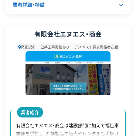
業者詳細・特徴
村山市にある「エコプラザもみじ」等へ自分で持ち
石綿作業主任者
1級土木施工管理技士
込むか、市の許可業者に収集を依頼する必要があり
安全対
違反歴なし
地域貢献・ボランティア
代表者名
菅野強
ます。
策・リス
有限会社エヌエス・商会
現場清掃
ク管理
所在地
山形県尾花沢市横町2-3-40
尾花沢市
公共工事実績あり
アスベスト調査資格者在籍
顧客対
自社ホームページ
無料見積もり
尾花沢市での解体工事は、特別豪雪
設立日
1964年
応・サー
建設リサイクル届
近隣挨拶
SNS
ビス
地帯としての気候を理解し、冬の工
運営者 稲垣
資本金
2,000万円
事を避けたスケジュールを組むこ
電話番号
0237-23-2305
とが大前提です。特に、銀山温泉地
区では「家並保存条例」という特別
営業時間
9:00～19:00
なルールへの対応が不可欠であり、
営業日
月・火・水・木・金・土
最大100万円の補助金を活用しつ
業者紹介
対応エリア
山形県
つ、地域に精通した業者を選ぶこと
有限会社エヌエス・商会は建設部門に加えて福祉事
が成功の鍵です。
業部を併設し、介護製品の販売やレンタルも手掛け
建物構造
木造
鉄骨造
RC造
内装解体