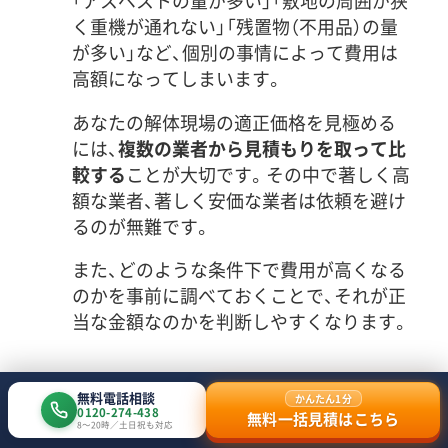
「アスベストの量が多い」「敷地の周囲が狭
く重機が通れない」「残置物（不用品）の量
が多い」など、個別の事情によって費用は
高額になってしまいます。
あなたの解体現場の適正価格を見極める
には、
複数の業者から見積もりを取って比
較する
ことが大切です。その中で著しく高
額な業者、著しく安価な業者は依頼を避け
るのが無難です。
また、どのような条件下で費用が高くなる
のかを事前に調べておくことで、それが正
当な金額なのかを判断しやすくなります。
スッキリ解体
無料電話相談
かんたん1分
0120-274-438
無料一括見積はこちら
【完全版】解体費用が高額に
8〜20時／土日祝も対応