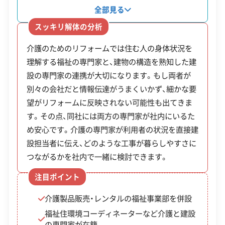
ています。社内には福祉住環境コーディネーターを
全部見る
対応業務
産業廃棄物収集運搬業
はじめ、介護と建設の両分野に精通した専門スタッ
スッキリ解体の分析
産業廃棄物処分業
土木工事業
フが在籍しており、幅広いニーズに対応できる体制
介護のためのリフォームでは住む人の身体状況を
が整っています。そのため介護保険を活用した住宅
公式HP
公式サイトを見る
理解する福祉の専門家と、建物の構造を熟知した建
改修についても、申請のご相談からバリアフリー化
設の専門家の連携が大切になります。もし両者が
のための内装解体・リフォームまで一貫して任せら
許可番号
【建設業許可】
別々の会社だと情報伝達がうまくいかず、細かな要
山形県知事：第300412号
れます。
【産業廃棄物収集運搬業許可】
望がリフォームに反映されない可能性も出てきま
山形県知事：第00601116853号
す。その点、同社には両方の専門家が社内にいるた
全部見る
め安心です。介護の専門家が利用者の状況を直接建
設担当者に伝え、どのような工事が暮らしやすさに
この解体業者の特徴
つながるかを社内で一緒に検討できます。
企業経
創業30年以上
公共工事の経験
注目ポイント
験・規模
介護製品販売・レンタルの福祉事業部を併設
対応工事
土木工事
杭抜き工事
福祉住環境コーディネーターなど介護と建設
の専門家が在籍