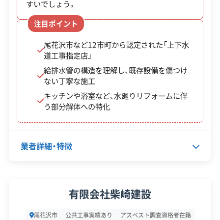
すいでしょう。
企業経
創業30年以上
験・規模
注目ポイント
対応工事
土木工事
リフォーム工事
尾花沢市など12市町から認定された「上下水
道工事指定店」
保有資格
建設業許可
給排水管の構造を理解し、既存設備を傷つけ
産業廃棄物収集運搬業許可
ない丁寧な施工
1級土木施工管理技士
キッチンや浴室など、水廻りリフォームに伴
う部分解体への特化
安全対
違反歴なし
表彰・受賞
現場清掃
策・リス
ク管理
業者詳細・特徴
顧客対
自社ホームページ
無料見積もり
応・サー
建設リサイクル届
近隣挨拶
土対応
ビス
代表者名
佐藤武幸
有限会社柴崎建設
所在地
山形県尾花沢市大字朧気47-3
尾花沢市
公共工事実績あり
アスベスト調査資格者在籍