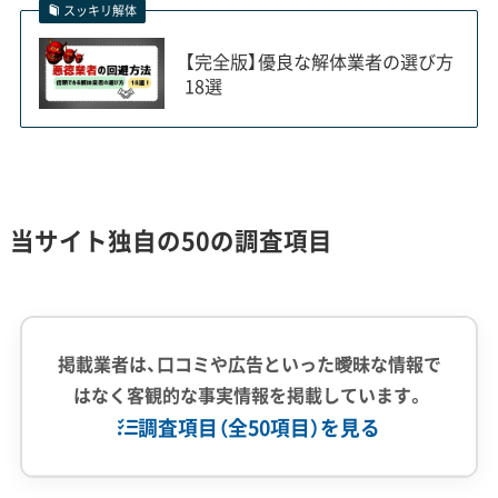
スッキリ解体
銀山温泉の歴史的景観を守る、特別な解
体ルール
【完全版】優良な解体業者の選び方
18選
銀山温泉地区では「家並保存条例」により建物
の外観や意匠が厳しく規制されており、解体工
事には行政との事前協議や特殊な工法が必須
当サイト独自の50の調査項目
です。
掲載業者は、口コミや広告といった曖昧な情報で
尾花沢市の解体工事で最も特徴的なのが、銀山温泉
はなく客観的な事実情報を掲載しています。
地区における独自の規制です。このエリアは「尾花
調査項目（全50項目）を見る
沢市銀山温泉家並保存条例」によって、大正ロマン
の風情を維持するための厳格なルールが定められ