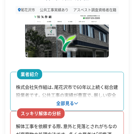
所在地
山形県尾花沢市大字尾花沢3317-
現在（2026年1月9日）は冬期で工事が難しいため、こ
尾花沢市
公共工事実績あり
アスベスト調査資格者在籍
2
れから申請を検討するなら、雪解け後の春に着工で
設立日
-
きるよう、今のうちから市役所に事前相談をしてお
くことをおすすめします。
資本金
500万円
電話番号
0237-23-3632
※制度の最新情報や申請様式は、必ず自治体の公式
営業時間
8:00～17:00
サイトをご確認ください。
業者紹介
尾花沢市の公式サイトで詳細を見る
営業日
月・火・水・木・金
株式会社矢作組は、尾花沢市で60年以上続く総合建
対応エリア
山形県
設業者です。公共工事の実績が豊富で、厳しい安全
廃棄物処理と分別ルール
基準が求められる現場を数多く経験しています。同
建物構造
全部見る
木造
社の特徴は、解体工事で発生した廃棄物を自社で処
スッキリ解体の分析
対応業務
産業廃棄物収集運搬業
理できる「産業廃棄物処分業許可」を持っている点
土木工事業
解体工事を依頼する際、意外と見落とされがちなの
です。多くの業者が収集運搬までを担うのに対し、
市内に大規模な最終処分場がないため、解体で