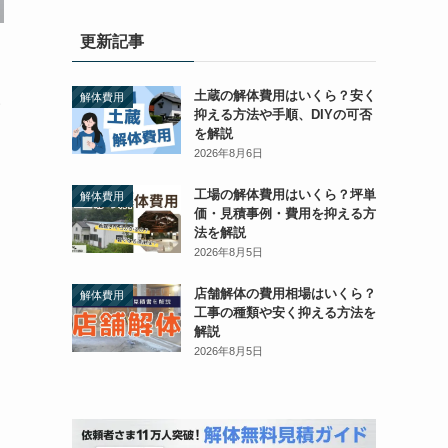
更新記事
土蔵の解体費用はいくら？安く
解体費用
い
抑える方法や手順、DIYの可否
を解説
2026年8月6日
工場の解体費用はいくら？坪単
解体費用
価・見積事例・費用を抑える方
法を解説
2026年8月5日
店舗解体の費用相場はいくら？
解体費用
工事の種類や安く抑える方法を
解説
2026年8月5日