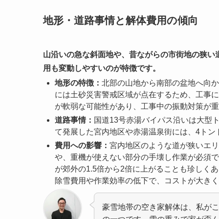
地形・道路事情と解体費用の傾向
山沿いの急な斜面地や、昔ながらの市街地の狭い
用も変動しやすいのが特徴です。
地形の特徴：
北部の山地から南部の盆地へ向か
には土砂災害警戒区域が点在するため、工事に
が軟弱な可能性があり、工事中の振動対策が重
道路事情：
国道13号赤湯バイパス沿いは大型
て発展した宮内地区や赤湯温泉街には、4トン
費用への影響：
宮内地区のような道が狭いエリ
や、重機が使えない部分の手壊し作業が必須で
が郊外の1.5倍から2倍に上がることも珍しく
除雪費用や作業効率の低下で、コストが大きく
豪雪地帯の空き家解体は、私が