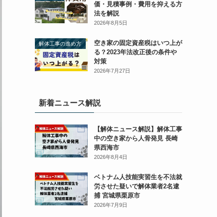
価・見積事例・費用を抑える方
法を解説
2026年8月5日
空き家の固定資産税はいつ上が
解体工事の進め方
る？2023年法改正後の条件や
対策
2026年7月27日
新着ニュース解説
【解体ニュース解説】解体工事
中の空き家から人骨発見 長崎
県西海市
2026年8月4日
ベトナム人技能実習生を不法就
労させた疑いで解体業者2名逮
捕 宮城県栗原市
2026年7月9日