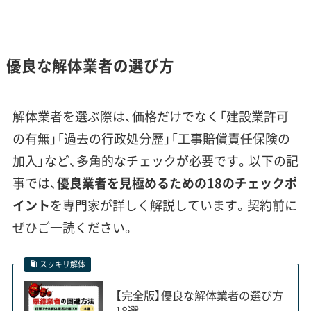
った際に見つかる埋蔵文化財の調査で、工期が
延びて追加費用が発生することもあります。
優良な解体業者の選び方
島田市のようにエリアごとに特性
が大きく違う場所では、業者選びが
運営者 稲垣
解体業者を選ぶ際は、価格だけでなく「建設業許可
特に重要になります。私がこれまで
の有無」「過去の行政処分歴」「工事賠償責任保険の
見てきた失敗例で多いのが、崖地の
加入」など、多角的なチェックが必要です。以下の記
工事経験が少ない業者が擁壁の安
事では、
優良業者を見極めるための18のチェックポ
全確認を怠り、後から追加費用が発
イント
を専門家が詳しく解説しています。契約前に
生するケースです。見積もりの段階
ぜひご一読ください。
で、その土地特有のリスクについて
具体的に説明してくれる業者を選
スッキリ解体
ぶのが、失敗しないためのポイント
【完全版】優良な解体業者の選び方
です。
18選