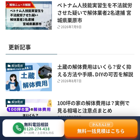
ベトナム人技能実習生を不法就労
させた疑いで解体業者2名逮捕 宮
城県栗原市
2026年7月9日
更新記事
土蔵の解体費用はいくら？安く抑
解体費用
える方法や手順、DIYの可否を解説
2026年8月7日
100坪の家の解体費用は？実例で
解体費用
見る相場と注意点まとめ
2026年8月7日
無料電話相談
かんたん1分
0120-274-438
無料一括見積はこちら
8〜20時／土日祝も対応
90坪の家の解体費用は？実例で見
解体費用