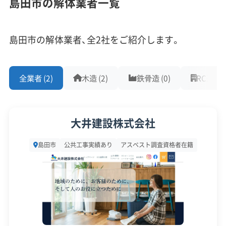
島田市の解体業者一覧
エリアにあるかで、注意すべき点が大きく変わって
従業員30人以上
中間処理場保有
公共工事の経験
きます。
重機保有
島田市の解体業者、全2社をご紹介します。
対応工事
(10)
北部・川根エリア（山間部）
全業者 (2)
木造 (2)
鉄骨造 (0)
RC造 (0)
アスベストレベル1,2除去
ブロック塀
土木工事
リフォーム工事
新築工事
外構工事
火災
杭抜き工事
この地域は急な地形のため、土砂災害のリスクを常
県外出張
樹木伐採
に頭に入れておく必要があります。崖の上の建物を
大井建設株式会社
解体する際、地盤が緩んで崖崩れが起きるのを防ぐ
保有資格
(9)
島田市
公共工事実績あり
アスベスト調査資格者在籍
ため、擁壁の補強工事などが見積もりに加わること
建設業許可
解体工事業登録
産業廃棄物収集運搬業許可
があります。また、地域の避難路を工事車両で塞が
産業廃棄物処分業許可
石綿作業主任者
ないよう、交通誘導員（ガードマン）の人件費が別途
建築物石綿含有建材調査者
解体工事施工技士
必要になるケースも多いです。
1級土木施工管理技士
1級建設機械施工管理技士