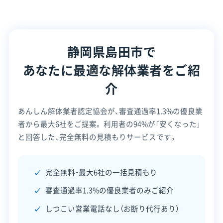
代表者名
長谷川広亘
建設業許可
所在地
静岡県島田市元島田9228-3
安全対
違反歴なし
現場清掃
また、特定空き家解体補助は、令和7年度分は予算の
策・リス
静岡県島田市で
設立日
-
ク管理
上限に達したため、受付を停止しました。どちらの
あなたに最適な解体業者をご紹
制度も、必ず市の「交付決定」通知を受け取ってか
資本金
2,000万円
顧客対
不動産取引
自社ホームページ
応・サー
ら、業者と契約・着工するようにしてください。
介
無料見積もり
建設リサイクル届
電話番号
0547-37-4261
ビス
近隣挨拶
土対応
あんしん解体業者認定協会が、審査通過率1.3%の優良業
※制度の最新情報や申請様式は、必ず自治体の公式
営業時間
8:00～17:00
者から最大6社をご提案。
利用者の94%が「安くなった」
サイトをご確認ください。
営業日
月・火・水・木・金
と回答した、完全無料の見積もりサービスです。
島田市の公式サイトで詳細を見る
対応エリア
静岡県
完全無料・最大6社の一括見積もり
建物構造
木造
審査通過率1.3%の優良業者のみご紹介
廃棄物処理と分別ルール
対応業務
産業廃棄物収集運搬業
しつこい営業電話なし（お断り代行あり）