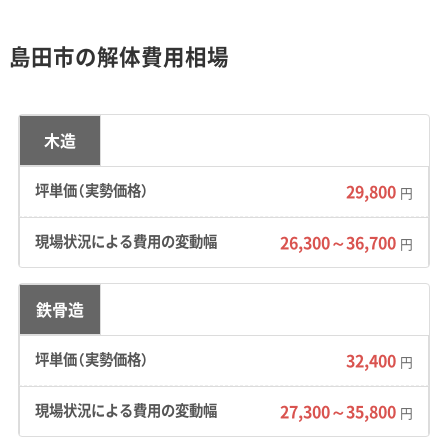
するかの判断が、多くの所有者にとって大きな課題
になっています。
島田市の解体費用相場
地形・道路事情と解体費用の傾向
木造
29,800
円
北部の山間地、中央の旧宿場町、南部の低地と、
26,300～36,700
円
エリアごとに地形や道幅が大きく異なり、その
違いが見積もり金額に直接影響します。
鉄骨造
32,400
円
地形の特徴：
北部・川根エリアは大井川の流れで
27,300～35,800
削られた急な崖地が多く、崖の上に建つ家も珍
円
しくありません。中央エリアは旧東海道の歴史