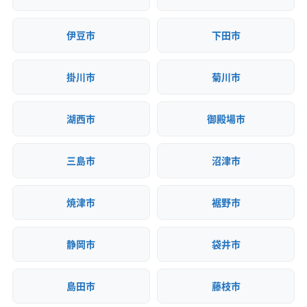
一方で、ご自身で事前に片付ける家具や布団といっ
た家財道具は「一般廃棄物」として、田代環境プラザ
伊豆市
下田市
へご自身で持ち込める場合があります。解体費用に
含まれる残置物の処分費は意外と高額で、補助金の
掛川市
菊川市
対象にもなりません。だからこそ、できる範囲で自
分で片付けておくことが、費用を抑えるための大切
湖西市
御殿場市
なポイントです。
三島市
沼津市
島田市での解体工事は、北部山間
焼津市
裾野市
部、中央の旧東海道、南部低地とい
運営者 稲垣
ったエリアごとの地理的・歴史的な
静岡市
袋井市
背景を理解することが大切です。特
に、2025年度末で終了するブロック
島田市
藤枝市