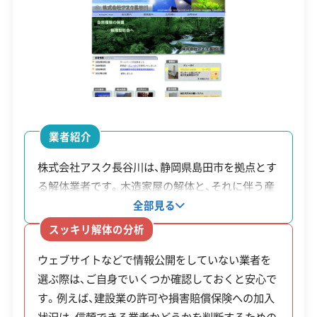
設立日
1949年7月
ブロック塀の撤去補助が2025年度末で終了予
資本金
2,000万円
定である一方、特定空き家の解体補助は受付を
電話番号
0547-53-2013
停止しており、市の支援制度を活用するには早
めの行動が重要です。
営業時間
8:00～17:00
業者紹介
営業日
月・火・水・木・金・土
株式会社アスク長谷川は、静岡県島田市を拠点とす
対応エリア
静岡県
補助金
る解体業者です。木造家屋の解体と、それに伴う産
制度名
対象・条件
額・率
業廃棄物の収集運搬を専門としています。事業を木
建物構造
全部見る
木造
造建築に絞っているため、一般的な戸建て住宅の構
スッキリ解体の分析
上限10
対応業務
産業廃棄物収集運搬業
造を熟知していると考えられます。住宅が密集した
ブロック塀
市内の道路に面した高
不動産取引業
土木工事業
万円（費
ウェブサイトなどで情報公開をしていない業者を
地域など、特に丁寧な作業が求められる現場の工事
等の撤去
さ60cm以上の危険なブ
新築工事業
リフォーム工事業
選ぶ際は、ご自身でいくつか確認しておくと安心で
を検討する上で、相談先の一つとなるでしょう。同
用の1/
外構工事業
（一般）
ロック塀等
す。例えば、建設業の許可や損害賠償保険への加入
社はウェブサイトなどを持たず、インターネット上
2）
状況は、信頼できる業者かどうかを判断するための