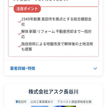
注目ポイント
1949年創業 島田市を拠点とする総合建設会
大井川下流域の洪水浸水想定区域にある古い空き
社
家は、水害で倒壊・流出し、下流の橋にぶつかるなど
解体 新築 リフォーム 不動産売却まで一括対
の二次災害を引き起こす危険があります。土地の所
応
独自技術による地盤改良で解体後の土地活用
有者として、こうした被害を防ぐ責任を問われるこ
も提案
とも考えられるため、早めの対策が望まれます。旧
河川敷のような軟弱地盤では、重機が沈まないよう
業者詳細・特徴
に敷鉄板をレンタルして敷く費用が見積もりに加
算されます。
代表者名
池田豊
株式会社アスク長谷川
所在地
静岡県島田市川根町家山4153番
解体工事・空き家対策の補助金
島田市
公共工事実績あり
アスベスト調査資格者在籍
地の4