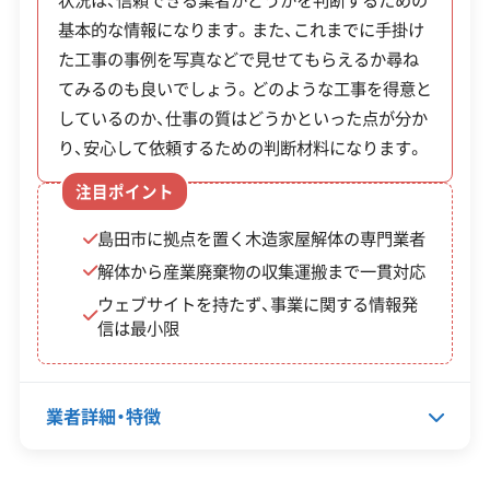
での情報発信は行っていません。そのため、会社の
公式HP
公式サイトを見る
基本的な情報になります。また、これまでに手掛け
情報や過去の実績については、直接問い合わせて確
通学路沿道
上限26
小学校敷地から300m以
SNS
SNSを見る
た工事の事例を写真などで見せてもらえるか尋ね
認する必要があります。
ブロック塀
万6千円
内の通学路に面した危
てみるのも良いでしょう。どのような工事を得意と
許可番号
【建設業許可】
等の撤去
（費用の
しているのか、仕事の質はどうかといった点が分か
険なブロック塀等
静岡県知事：第003355号
（重点）
2/3）
り、安心して依頼するための判断材料になります。
【宅地建物取引業許可】
静岡県知事：第12105号
全部見る
注目ポイント
上限30
市から「特定空き家」と
特定空き家
【産業廃棄物収集運搬業許可】
万円（費
して認定された建物（家
島田市に拠点を置く木造家屋解体の専門業者
解体事業費
この解体業者の特徴
静岡県知事：第02201162002号
用の4/
財道具の処分費は対象
解体から産業廃棄物の収集運搬まで一貫対応
補助金
5）
外）
ウェブサイトを持たず、事業に関する情報発
企業経
創業30年以上
公共工事の経験
信は最小限
験・規模
対応工事
土木工事
新築工事
リフォーム工事
【重要】ブロック塀の撤去補助は2025年度末で
外構工事
業者詳細・特徴
終わる予定のため、対象になる方は早めに申請
保有資格
する必要があります。
産業廃棄物収集運搬業許可