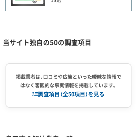
エリア別解体リスク：歴史と地理がもた
当サイト独自の50の調査項目
らす特有の制約
島田市での解体工事は、北部山間部の土砂災
掲載業者は、口コミや広告といった曖昧な情報で
害、中央の歴史的景観、南部の浸水といった、エ
はなく客観的な事実情報を掲載しています。
リアごとに異なるリスクへの備えが欠かせま
調査項目（全50項目）を見る
せん。
企業経験・規模
(7)
島田市で解体を計画する際は、ご自身の物件がどの
1,000件以上の実績
500件以上の実績
創業30年以上