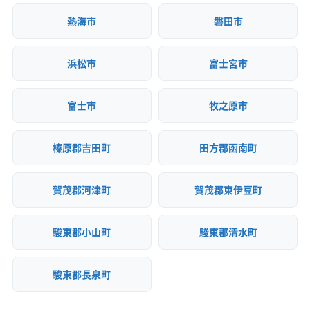
塀補助金など、期限が迫っている制
熱海市
磐田市
度をうまく活用し、計画的に準備を
進めることが、後悔しない解体工事
浜松市
富士宮市
の鍵です。
富士市
牧之原市
榛原郡吉田町
田方郡函南町
賀茂郡河津町
賀茂郡東伊豆町
駿東郡小山町
駿東郡清水町
駿東郡長泉町