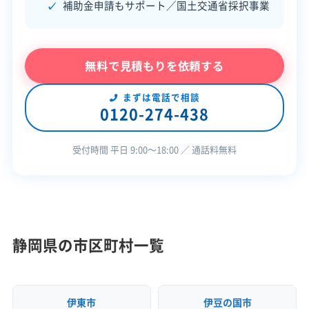
公式HP
公式サイトを見る
補助金申請もサポート／国土交通省採択事業
解体工事で出る産業廃棄物は市の施設「田代環
許可番号
【建設業許可】
境プラザ」に持ち込めません。家の中に残った
静岡県知事：第005667号
【産業廃棄物処分業許可】
無料で見積もりを依頼する
家財などの一般廃棄物とは、明確に分けて正し
静岡県知事：第02221000543号
全部見る
く処理する必要があります。
まずは電話で相談
0120-274-438
【産業廃棄物収集運搬業許可】
この解体業者の特徴
静岡県知事：第02201000543号
愛知県知事：第02300000543号
受付時間 平日 9:00〜18:00 ／ 通話料無料
島田市で解体工事をする際、廃棄物の処理には厳格
保有資格
産業廃棄物収集運搬業許可
なルールがあります。工事で出た木くずやコンクリ
安全対
ートガラは「産業廃棄物」に分類されるため、市のゴ
違反歴なし
現場清掃
策・リス
ミ処理施設「田代環境プラザ」へは持ち込めません。
ク管理
静岡県の市区町村一覧
これらは静岡県知事の許可を持つ専門の産業廃棄
顧客対
自社ホームページ
無料見積もり
物処理業者へ処分を委託します。
応・サー
建設リサイクル届
近隣挨拶
ビス
伊東市
伊豆の国市