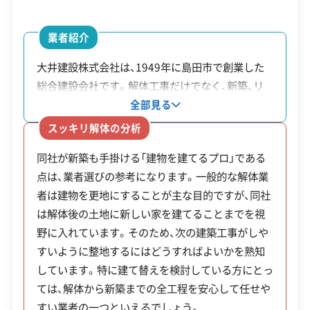
安全対策・リスク管理
(7)
中央・旧東海道エリア（歴史的景観地区）
業者紹介
工事賠償責任保険
違反歴なし
表彰・受賞
現場清掃
大井建設株式会社は、1949年に島田市で創業した
ISO認証
電子マニフェスト
地域貢献・ボランティア
総合建設会社です。解体工事だけでなく、新築、リ
金谷坂石畳や島田宿の周辺では、歴史的な景観や文
フォーム、不動産売却まで、住まいに関する幅広い
全部見る
化財を守るための特別な配慮が求められます。振動
事業を手掛けています。新築事業で培った建物の知
顧客対応・サービス
(17)
スッキリ解体の分析
に弱い古い建物や石畳に影響が出ないよう、低振
識や技術は解体工事にも活かされており、周辺環境
同社が新築も手掛ける「建物を建てるプロ」である
動・低騒音の工法を選ぶ必要があります。このエリ
や解体後の土地利用までを考慮した丁寧な作業が
自社ホームページ
無料見積もり
不要品回収
不要品買取
点は、業者選びの参考になります。一般的な解体業
期待できます。解体後の土地に地盤の不安が見つか
アは「埋蔵文化財包蔵地」に指定されていることも
不動産取引
補助金・助成金申請
土地活用
滅失登記
者は建物を更地にすることが主な目的ですが、同社
った場合でも、同社が持つ独自の地盤改良技術「ラ
建設リサイクル届
近隣挨拶
翌営業日連絡
あり、基礎の撤去などで地面を掘る場合は、事前の
は解体後の土地に新しい家を建てることまでを視
トナ・ソイルハードナー工法」で対応が可能です。
クレジットカード
解体ローン
SNS
土対応
日祝対応
届け出や試掘調査が必要になり、工期が延びる可能
野に入れています。そのため、次の建築工事がしや
解体から新築までを一つの窓口で依頼できるため、
年中無休
すいように整地するにはどうすればよいかを熟知
性があります。
複数の業者を探す手間が省け、各工程間の引き継ぎ
しています。特に建て替えを検討している方にとっ
もスムーズに進むという利点があります。
ては、解体から新築までの全工程を安心して任せや
※項目にカーソルを合わせると詳細な説明が表示されます。
すい業者の一つといえるでしょう。
南部・初倉・大井川沿岸エリア（浸水リスク）