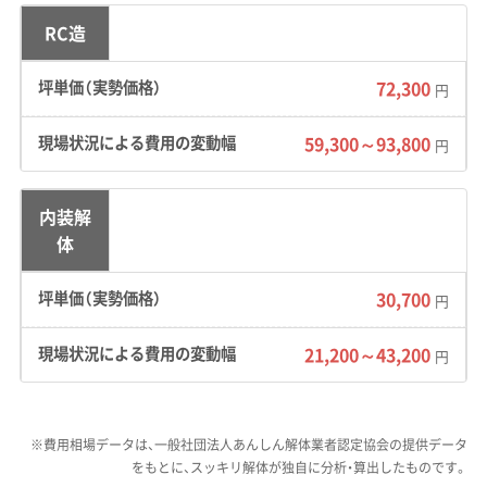
的な街並みが今も残り、南部・初倉エリアは大井
RC造
川下流の平坦な土地ですが、場所によっては地
72,300
円
盤が軟弱な可能性があります。
59,300～93,800
道路事情：
北部の山間部では重機やトラックが
円
入りにくい狭い道が多く見られます。また、中央
の旧東海道エリアは観光客も多いため、工事中
内装解
の安全確保や周囲の景観への配慮が特に求めら
体
れます。
30,700
円
費用への影響：
北部の崖地や道が狭い場所では、
21,200～43,200
円
重機が使えず人の手で壊す「手壊し解体」になっ
たり、擁壁の補強工事が必要になったりして費
用が高くなる傾向があります。中央エリアでは、
※費用相場データは、一般社団法人あんしん解体業者認定協会の提供データ
古い建物を守るための低振動工法や、地面を掘
をもとに、スッキリ解体が独自に分析・算出したものです。