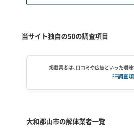
もう一つは、「金魚のまち」ならではの地盤リスク
埋め立てた宅地が広がっています。これらの土地
転倒リスクや、新築時に高額な地盤改良工事が必
包蔵地に該当する可能性が高く、基礎撤去など掘削
当サイト独自の50の調査項目
出が義務付けられています。
解体工事・空き家対策の補助金
掲載業者は、口コミや広告といった曖昧
調査項
危険なブロック塀の撤去や、旧耐震基準の木造
せて活用できる可能性があります。
企業経験・規模
(7)
1,000件以
中間処理場保
大和郡山市の解体業者一覧
制度名
補助金額・率
対
対応工事
(10)
アスベストレ