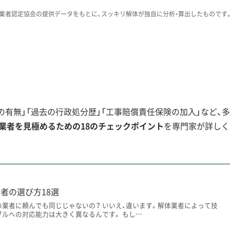
いための鍵になります。
業者認定協会の提供データをもとに、スッキリ解体が独自に分析・算出したものです
工事の特殊リスク
、現代の解体工事に「狭隘道路」と「軟弱地盤」という二重のリス
有無」「過去の行政処分歴」「工事賠償責任保険の加入」など、多
業者を見極めるための18のチェックポイント
を専門家が詳しく
景を理解することが重要です。一つは、豊臣秀長が整備した城
街地では、見通しの悪いクランクや袋小路が意図的に配置され
者の選び方18選
しくなっています。特に、隣家と壁を共有する「長屋」の解体
の業者に頼んでも同じじゃないの？ いいえ、違います。解体業者によって技
で、高い技術と追加の費用が必要です。
ブルへの対応能力は大きく異なるんです。 もし…