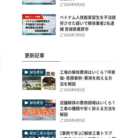
2026年8月4日
ベトナム人技能実習生を不法就
労させた疑いで解体業者2名逮
捕 宮城県栗原市
2026年7月9日
更新記事
工場の解体費用はいくら？坪単
解体費用
価・見積事例・費用を抑える方
法を解説
2026年8月5日
店舗解体の費用相場はいくら？
解体費用
工事の種類や安く抑える方法を
解説
2026年8月5日
【事例で学ぶ】解体工事トラブ
解体工事の進め方