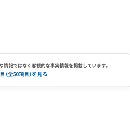
です。筒井町や小泉町などのエリアには、かつての金魚養殖池
は水分を多く含んだ軟弱地盤であることが多く、解体時の重機
要になるケースが頻発します。また、城下町エリアは埋蔵文化
を伴う工事では、着工の60日前までに文化財保護法に基づく
な情報ではなく客観的な事実情報を掲載しています。
目（全50項目）を見る
住宅の耐震改修を対象とした補助金制度があり、解体工事と併
上の実績
500件以上の実績
創業30年以上
従業員30人以上
有
公共工事の経験
重機保有
象・条件
ベル1,2除去
ブロック塀
土木工事
リフォーム工事
新築工事