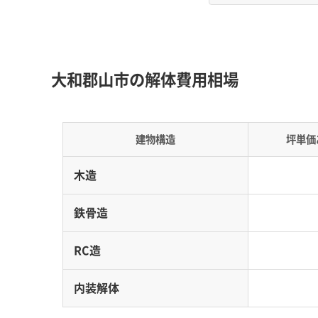
城下町特有の狭隘で複雑な道路網と、元金魚池
す。
大和郡山市の解体費用相場
地形の特徴：
市の中心部は郡山城を中心とした
た低湿地が点在しており、地盤が軟弱なエリア
建物構造
坪単価
道路事情：
旧市街地は、防衛目的で意図的に作ら
が網の目のように広がっています。大型の解体
木造
費用への影響：
大型車両が入れないため、解体材
です。これにより搬出回数が増え、人件費と運
鉄骨造
RC造
城下町エリアの長屋の切り離し
内装解体
ン不足からトラブルになるケー
運営者 稲垣
前に「隣家への説明をどのように