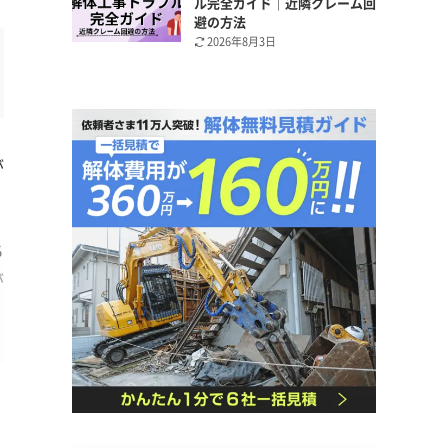
ル完全ガイド｜近隣クレーム回
避の方法
2026年8月3日
が
ち
が