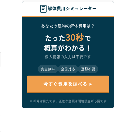
解体費用シミュレーター
あなたの建物の解体費用は？
30秒
たった
で
れ
概算がわかる！
個人情報の入力は不要です
路
完全無料
全国対応
登録不要
須
今すぐ費用を調べる
※ 概算は目安です。正確な金額は現地調査が必要です