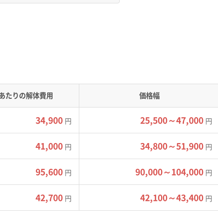
の軟弱地盤が、解体工事における費用を押し上げる二大要因で
平坦な地形ですが、郊外には金魚の養殖池を埋め立てて造成さ
が存在します。
あたりの解体費用
価格幅
れた「鍵曲がり（クランク）」や袋小路が多く、道幅4m未満の道
用重機や4tダンプの進入ができない場所が多数あります。
34,900
25,500～47,000
円
円
を2tトラックなどで広い道路まで運び出す「小運搬」作業が必
搬費が標準的な現場よりも高くなります。
41,000
34,800～51,900
円
円
95,600
90,000～104,000
円
円
工事では、隣家の方とのコミュニケーショ
42,700
42,100～43,400
円
円
スが本当に多いんです。だからこそ、契約
行うか」まで具体的に示してくれる、経験