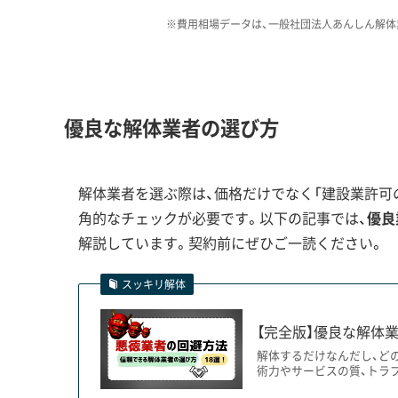
豊富な業者を選ぶことが失敗しな
※費用相場データは、一般社団法人あんしん解体
城下町の歴史と金魚池が影響する解体
優良な解体業者の選び方
400年前の都市計画と近代の土地開発の歴史が
解体業者を選ぶ際は、価格だけでなく「建設業許可の
クをもたらしています。
角的なチェックが必要です。以下の記事では、
優良
解説しています。契約前にぜひご一読ください。
大和郡山市での解体工事は、市の二つの歴史的背
スッキリ解体
町の構造です。洞泉寺町、魚町、塩町といった旧市
【完全版】優良な解体業
した。このため、現代の工事車両の進入は非常に難
解体するだけなんだし、ど
は、切り離し後の隣家の壁面補修や防水処理が必須
術力やサービスの質、トラ