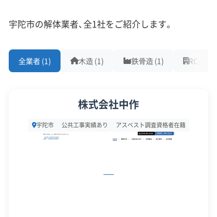
重機保有
後の出口戦略が重要になります。
宇陀市の解体業者、全1社をご紹介します。
対応工事
(10)
また、大宇陀地域の「宇陀松山地区」は、国の重要伝
全業者 (1)
木造 (1)
鉄骨造 (1)
RC造 (1)
統的建造物群保存地区に選定されています。このエ
アスベストレベル1,2除去
ブロック塀
土木工事
リア内では、建物の解体に市の許可が必要で、原則
リフォーム工事
新築工事
外構工事
火災
杭抜き工事
県外出張
樹木伐採
として安易な解体は認められず「修理・修景」が推奨
株式会社中作
されます。仮に解体が許可された場合でも、隣接す
保有資格
(9)
宇陀市
公共工事実績あり
アスベスト調査資格者在籍
る歴史的建造物への配慮から重機の使用が制限さ
れ、手壊し作業が中心となるため、工期と費用が増
建設業許可
解体工事業登録
産業廃棄物収集運搬業許可
える傾向にあります。
産業廃棄物処分業許可
石綿作業主任者
建築物石綿含有建材調査者
解体工事施工技士
1級土木施工管理技士
1級建設機械施工管理技士
解体工事・空き家対策の補助金