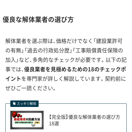
がこれまで見てきたトラブルでは、
擁壁の安全確認を怠った結果、追加
優良な解体業者の選び方
費用が発生するケースが少なくあ
りません。見積もりの段階で、こう
した地域の特性を理解し、具体的な
解体業者を選ぶ際は、価格だけでなく「建設業許可
リスク対策を説明してくれる業者
の有無」「過去の行政処分歴」「工事賠償責任保険の
を選んでください。
加入」など、多角的なチェックが必要です。以下の記
事では、
優良業者を見極めるための18のチェックポ
イント
を専門家が詳しく解説しています。契約前に
ぜひご一読ください。
「土砂災害警戒区域」と「歴史的景観」が
もたらす解体工事の制約
スッキリ解体
【完全版】優良な解体業者の選び方
18選
宇陀市では、広範囲に指定された土砂災害警戒