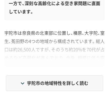
一方で、深刻な高齢化による空き家問題に直面
しています。
宇陀市は奈良県の北東部に位置し、榛原、大宇陀、室
生、菟田野の4つの地域から構成されています。総人
口は約26,500人ですが、そのうち約20%を70代が占
めるなど高齢化が進んでおり、今後、相続に伴う空
き家の増加が差し迫った課題です。
市の中心地である榛原地域に人口が集中する一方、
宇陀市の地域特性を詳しく読む
大宇陀地域には歴史的な景観が、室生・菟田野地域
には山間・農村の風景が広がるなど、多様な顔を持
つ市です。