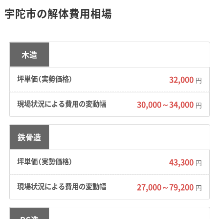
宇陀市の解体費用相場
地形・道路事情と解体費用の傾向
木造
32,000
円
宇陀市は高原・農村地帯特有の広い敷地と複雑
な建物構成に加え、山間部へのアクセス道路が
30,000～34,000
円
解体費用に影響を与えます。
鉄骨造
地形の特徴：
奈良県北東部の大和高原に位置し、
43,300
円
比較的緩やかな起伏が続く高原・農村地帯です。
敷地は広いものの、母屋、離れ、蔵、納屋などが一
27,000～79,200
円
つの敷地に点在する「農家住宅」が多く見られま
す。