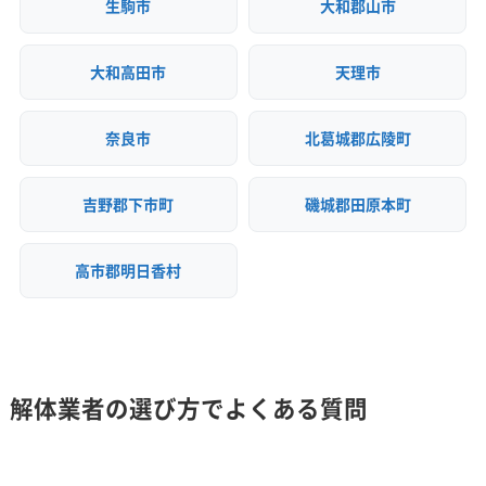
ず、コンクリート、石膏ボード、プラスチックといっ
生駒市
大和郡山市
安全対
た品目ごとの徹底した分別作業が不可欠です。
違反歴なし
現場清掃
策・リス
地域貢献・ボランティア
大和高田市
天理市
ク管理
宇陀市での解体工事は、高原・農村
顧客対
自社ホームページ
無料見積もり
奈良市
北葛城郡広陵町
応・サー
地帯特有の建物構成に加え、近年指
補助金・助成金申請
土地活用
運営者 稲垣
ビス
建設リサイクル届
近隣挨拶
定された土砂災害警戒区域や歴史
吉野郡下市町
磯城郡田原本町
的景観保護地区といった「場所の制
約」を事前に確認することが成功の
高市郡明日香村
鍵です。また、補助金は予算が早期
に終了するため、次年度を見据えた
早めの情報収集と準備が求められ
解体業者の選び方でよくある質問
ます。