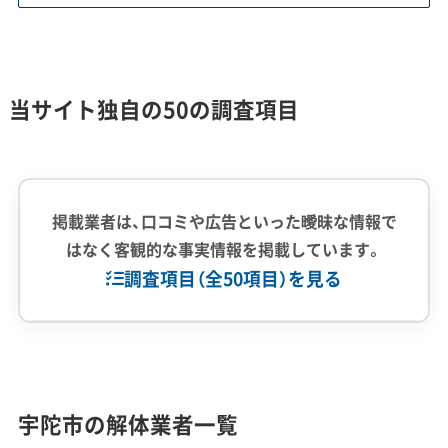
区域と、宇陀松山地区の歴史的景観保護が、解
体工事の計画に大きな法的・技術的制約を加え
ています。
当サイト独自の50の調査項目
宇陀市で解体工事を検討する際、特に注意すべきは
物理的・法的な制約です。令和7年5月に菟田野、榛
掲載業者は、口コミや広告といった曖昧な情報で
原、室生などの広範囲な地域で、土砂災害警戒区域
はなく客観的な事実情報を掲載しています。
（イエローゾーン）および特別警戒区域（レッドゾー
調査項目（全50項目）を見る
ン）の新規・再指定が行われました。これにより、解
体工事が背後の崖や擁壁に影響を与える場合、補強
企業経験・規模
(7)
工事などの追加費用が発生する可能性があります。
1,000件以上の実績
500件以上の実績
創業30年以上
特にレッドゾーンに指定された土地は、解体後に住
宇陀市の解体業者一覧
従業員30人以上
中間処理場保有
公共工事の経験
宅を新築することが原則としてできず、更地にした