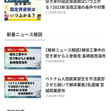
空き家の固定資産税はいつ上が
解体工事の進め方
る？2023年法改正後の条件や対策
2026年7月27日
新着ニュース解説
【解体ニュース解説】解体工事中の
空き家から人骨発見 長崎県西海市
2026年8月4日
ベトナム人技能実習生を不法就労
させた疑いで解体業者2名逮捕 宮
城県栗原市
2026年7月9日