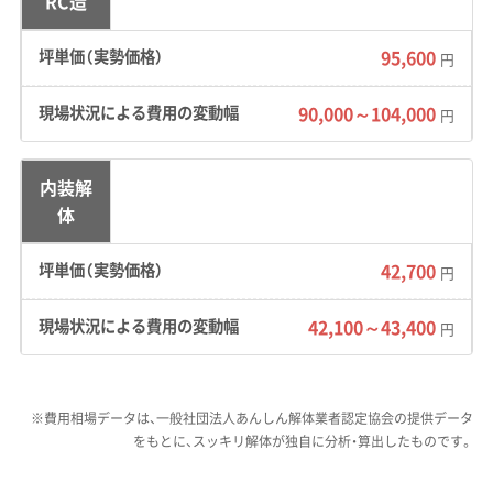
RC造
道路事情：
集落へ至る道や農道は狭い場合があ
95,600
円
り、大型重機や運搬車両が進入できないことが
あります。名阪国道へのアクセスが良いかどう
90,000～104,000
円
かで、廃棄物の運搬コストが大きく変わります。
内装解
費用への影響：
解体対象の建物数が多くなる傾
体
向があるほか、長年放置された農機具や家財な
どの残留物処分費が、想定以上にかかるケース
42,700
円
が少なくありません。
42,100～43,400
円
宇陀市のように土砂災害警戒区域
※費用相場データは、一般社団法人あんしん解体業者認定協会の提供データ
や歴史的景観地区が広がるエリア
運営者 稲垣
をもとに、スッキリ解体が独自に分析・算出したものです。
では、業者選びが特に重要です。私