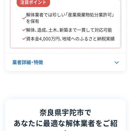
注目ポイント
空き家空
解体業者では珍しい「産業廃棄物処分業許可」
改修費
空き家・空き店舗を事業用
き店舗等
を保有
等 最大
に活用する場合の改修費等
活用事業
解体、造成、土木、新築まで一貫して対応可能
200万
を補助。（※令和7年度の空
資本金4,000万円、地域へのふるさと納税実績
者支援事
円
き家活用分は受付終了）
業
業者詳細・特徴
上限10
高さ60cm以上の危険なブ
ブロック
万円〜
ロック塀等の撤去が対象。
塀等撤去
15万円
（※令和7年度の募集は受付
代表者名
中西宏和
補助事業
程度
終了）
所在地
奈良県宇陀市莵田野古市場1438
番地の3
奈良県宇陀市で
令和7年度（2025年度）の募集は、既に受付を終了し
設立日
1994年9月
たものや、申請期間が夏期に限定されているものが
あなたに最適な解体業者をご紹
資本金
4,000万円