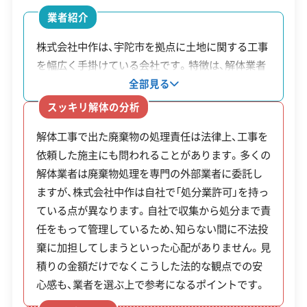
安全対策・リスク管理
(7)
業者紹介
工事賠償責任保険
違反歴なし
表彰・受賞
現場清掃
宇陀市の解体関連補助金は、申請期間が非常に
株式会社中作は、宇陀市を拠点に土地に関する工事
ISO認証
電子マニフェスト
地域貢献・ボランティア
を幅広く手掛けている会社です。特徴は、解体業者
短く、予算も早期に終了する傾向があるため、
としては珍しく「産業廃棄物処分業許可」を取得し
全部見る
年度初めの迅速な行動が不可欠です。
ている点です。これにより解体工事で発生した廃棄
顧客対応・サービス
(17)
スッキリ解体の分析
物の処理を外部に委託する必要がありません。その
解体工事で出た廃棄物の処理責任は法律上、工事を
ため中間マージンが上乗せされず費用の内訳が分
自社ホームページ
無料見積もり
不要品回収
不要品買取
依頼した施主にも問われることがあります。多くの
補助金
かりやすいほか、自社の管理下で適正に処理される
不動産取引
補助金・助成金申請
土地活用
滅失登記
制度名
対象・条件
解体業者は廃棄物処理を専門の外部業者に委託し
ため不法投棄などのリスクを抑えられます。解体後
額・率
建設リサイクル届
近隣挨拶
翌営業日連絡
ますが、株式会社中作は自社で「処分業許可」を持っ
の造成や新築工事も一貫して任せられるため、土地
クレジットカード
解体ローン
SNS
土対応
日祝対応
ている点が異なります。自社で収集から処分まで責
対象経
の活用についてまとめて相談できます。
年中無休
任をもって管理しているため、知らない間に不法投
老朽危険
費の1/
倒壊の恐れがあると市に認
棄に加担してしまうといった心配がありません。見
空き家除
2以内
定された危険な空き家が対
積りの金額だけでなくこうした法的な観点での安
※項目にカーソルを合わせると詳細な説明が表示されます。
却補助金
（上限1
象。
心感も、業者を選ぶ上で参考になるポイントです。
0万円）