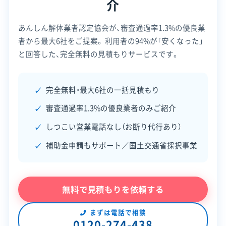
多くあります。特に老朽危険空き家除却補助金は、
介
例年8月末には事前調査の受付が締め切られます。
電話番号
0745-84-2330
あんしん解体業者認定協会が、審査通過率1.3%の優良業
次年度（令和8年度）の補助金活用を目指す場合、4月
者から最大6社をご提案。
利用者の94%が「安くなった」
営業時間
9:00～17:00
の公募開始と同時に申請できるよう、冬の間に業者
と回答した、完全無料の見積もりサービスです。
営業日
月・火・水・木・金
選定や見積取得を済ませておくことが重要です。
対応エリア
奈良県、滋賀県、京都府、大阪府、
完全無料・最大6社の一括見積もり
兵庫県、和歌山県
※制度の最新情報や申請様式は、必ず自治体の公式
審査通過率1.3%の優良業者のみご紹介
サイトをご確認ください。
建物構造
木造
鉄骨造
RC造
SRC造
しつこい営業電話なし（お断り代行あり）
宇陀市の公式サイトで詳細を見る
内装解体
補助金申請もサポート／国土交通省採択事業
対応業務
産業廃棄物収集運搬業
産業廃棄物処分業
土木工事業
廃棄物処理と分別ルール
新築工事業
無料で見積もりを依頼する
公式HP
公式サイトを見る
まずは電話で相談
0120-274-438
SNS
SNSを見る
奈良県全体の方針として、廃棄物の多くを県外