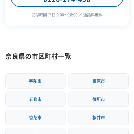
の処理施設に依存しているため、運搬コストが
許可番号
【建設業許可】
受付時間 平日 9:00〜18:00 ／ 通話料無料
奈良県知事：第011473号
上乗せされ処分費用は割高になる傾向があり
【産業廃棄物処分業許可】
ます。
奈良県知事：第02923025232号
全部見る
【産業廃棄物収集運搬業許可】
この解体業者の特徴
三重県知事：第02400025232号
奈良県の市区町村一覧
奈良県は県内の最終処分場の容量が少なく、解体工
滋賀県知事：第02501025232号
事で発生するコンクリートガラや木くずといった
京都府知事：第02600025232号
企業経
創業30年以上
中間処理場保有
大阪府知事：第02700025232号
験・規模
産業廃棄物の多くを、大阪府や三重県など県外の処
宇陀市
橿原市
兵庫県知事：第02803025232号
理施設へ搬出して処理しています。このため、長距
奈良県知事：第02913025232号
対応工事
ブロック塀
土木工事
新築工事
和歌山県知事：第03000025232号
離の運搬費用が処分費に上乗せされ、近隣府県に比
県外出張
五條市
御所市
べて解体費用が高くなる一因です。
保有資格
建設業許可
香芝市
桜井市
産業廃棄物収集運搬業許可
コストを少しでも抑えるためには、現場での木く
産業廃棄物処分業許可