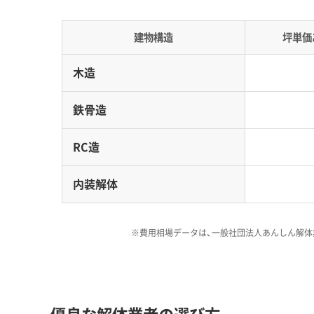
足です。なぜその費用が必要な
建物構造
坪単価
的に説明してくれる業者こそ、信
木造
鉄骨造
水害と土砂災害の二重リスクと解体工
RC造
2019年の台風被害の教訓から、河川流域の軟
内装解体
において不可欠です。
※費用相場データは、一般社団法人あんしん解体
大郷町で解体工事を進めるには、町の二面的な地
2019年の台風で広範囲な浸水被害が出た中粕川
動けなくなるリスクがあります。