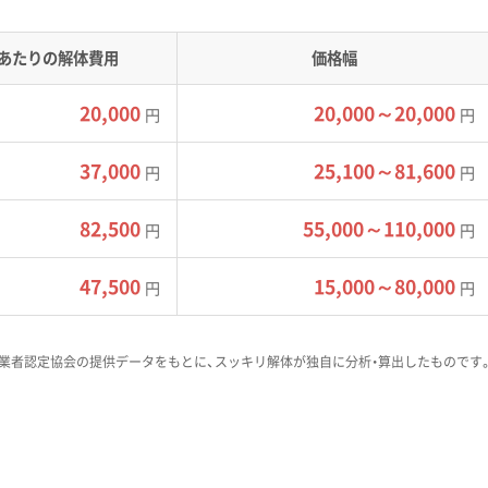
のか、過去の災害事例などを踏まえて具体
あたりの解体費用
価格幅
頼できるパートナーといえます。
20,000
20,000～20,000
円
円
37,000
25,100～81,600
事の注意点
円
円
82,500
55,000～110,000
円
円
弱地盤対策や丘陵部の斜面崩壊リスクへの配慮が、解体工事計画
47,500
15,000～80,000
円
円
業者認定協会の提供データをもとに、スッキリ解体が独自に分析・算出したものです
形がもたらす災害リスクを理解することがとても重要です。特
地区や土手崎地区などの河川流域では、地盤が軟弱なため重機