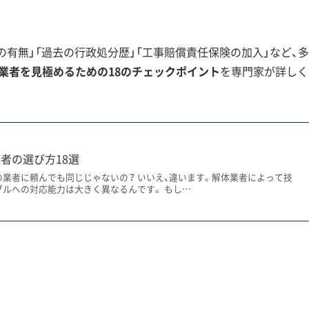
る必要があり、その費用が見積もりに加わります。また、基礎
トガラなどの地中障害物が見つかる可能性も考えておくべき
有無」「過去の行政処分歴」「工事賠償責任保険の加入」など、多
業者を見極めるための18のチェックポイント
を専門家が詳しく
土砂災害のリスクが工事の制約になります。土砂災害警戒区域
があるため、大型重機の使用が制限されるケースも少なくあり
作業での解体が中心になることがあります。
者の選び方18選
重みがなくなることで地盤のバランスが変わり、擁壁そのもの
の業者に頼んでも同じじゃないの？ いいえ、違います。解体業者によって技
、非常に慎重な工事計画が求められます。
ブルへの対応能力は大きく異なるんです。 もし…
せんが、道路に面した危険なブロック塀の撤去には上限15万