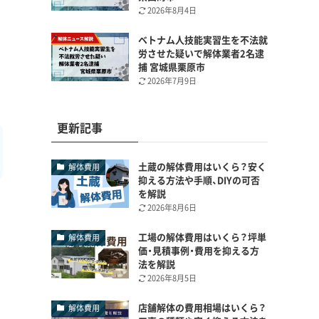
2026年8月4日
ベトナム人技能実習生を不法就
労させた疑いで解体業者2名逮
捕 宮城県栗原市
2026年7月9日
更新記事
土蔵の解体費用はいくら？安く
解体費用
抑える方法や手順、DIYの可否
を解説
2026年8月6日
工場の解体費用はいくら？坪単
解体費用
価・見積事例・費用を抑える方
法を解説
2026年8月5日
店舗解体の費用相場はいくら？
解体費用