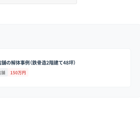
あります。
の流域は、川の流れで土砂が積もってできた土地なので、地盤が
といった周辺の丘陵部は、急な斜面が多く土砂災害警戒区域に指
落の内部は、昔ながらの道がそのまま残っており、道幅が4メー
舗の解体事例（鉄骨造2階建て48坪）
店舗
150万円
を防ぐ「敷鉄板」の費用、急な斜面では安全を確保するための手
入れないための小型トラックでの小運搬費が、それぞれ標準的
地が混在するエリアでは、見積書に「地盤
た項目が追加されることがよくあります。
ルで多いのが、こうした追加費用の説明不