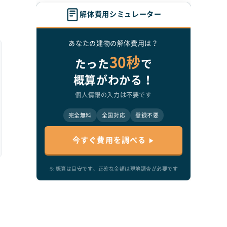
解体費用シミュレーター
軟
あなたの建物の解体費用は？
30秒
たった
で
概算がわかる！
ト
個人情報の入力は不要です
完全無料
全国対応
登録不要
壊
な
今すぐ費用を調べる
※ 概算は目安です。正確な金額は現地調査が必要です