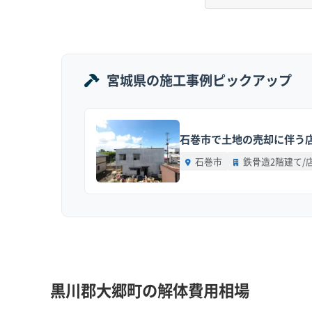
制約を受けやすく、解体費用が割増になる傾向に
地形の特徴：
町の中央を流れる吉田川・鶴田川
弱な傾向にあります。一方で、木ノ崎や吉ヶ沢
宮城県の施工事例ピックアップ
定されている場所も見られます。
道路事情：
中村地区などの旧街道沿いや農村集
石巻市で土地の売却に伴う店
ルに満たない狭い道が多く存在します。
石巻市
鉄骨造2階建て/
費用への影響：
軟弱な地盤では重機の沈み込み
し作業による人件費、狭い道では大型ダンプが
工事費に上乗せされる可能性があります。
大郷町のような河川流域と丘陵
黒川郡大郷町の解体費用相場
改良費」や「安全対策費」といっ
運営者 稲垣
私がこれまでに見てきたトラブ