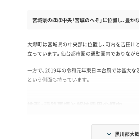
宮城県のほぼ中央「宮城のへそ」に位置し、豊か
大郷町は宮城県の中央部に位置し、町内を吉田川
立っています。仙台都市圏の通勤圏内でありなが
一方で、2019年の令和元年東日本台風では甚大
という側面も持っています。
地形・道路事情と解体費用の傾向
河川流域の軟弱地盤や丘陵地の急傾斜、集落内
黒川郡大郷