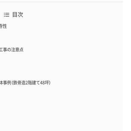
目次
特性
工事の注意点
事例（鉄骨造2階建て48坪）