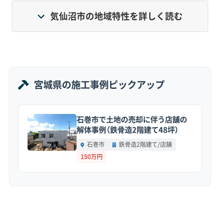
地区と、リアス式海岸の地形に沿って昔からの暮ら
気仙沼市の地域特性を詳しく読む
しが続く丘陵部や漁村部が隣り合っているのが大
きな特徴です。
宮城県の施工事例ピックアップ
地形・道路事情と解体費用の傾向
石巻市で土地の売却に伴う店舗の
解体事例（鉄骨造2階建て48坪）
リアス式海岸特有の急傾斜地と、市内の約4分
石巻市
鉄骨造2階建て/店舗
の1を占める狭い道路が、解体費用を押し上げ
150万円
る主な要因です。
地形の特徴：
平地が極端に少なく、多くの住宅が