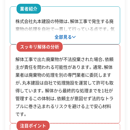
安全対策・リスク管理
(7)
空き家バンク登録物
業者紹介
空き家
上限100万円
件を移住者や子育て
工事賠償責任保険
違反歴なし
表彰・受賞
現場清掃
株式会社丸本建設の特徴は、解体工事で発生する廃
取得補
（取得費の1/
世帯などが購入する
ISO認証
電子マニフェスト
地域貢献・ボランティア
棄物の処理を自社で一貫して行っている点です。気
助金
2）
場合。
仙沼市内に自社の中間処理場を保有しており、収集
全部見る
運搬から再資源化までを他社に委託しません。この
顧客対応・サービス
(17)
スッキリ解体の分析
改修：上限50
体制により外部業者に支払う中間マージンが不要
空き家
空き家バンク登録物
万円、家財処
解体工事で出た廃棄物が不法投棄された場合、依頼
になるため、費用の抑制につながります。また、排
自社ホームページ
無料見積もり
不要品回収
不要品買取
改修支
件の改修や、残置物の
主が責任を問われる可能性があります。通常、解体
出された廃棄物が最終的にどのように処理される
分：上限10万
不動産取引
補助金・助成金申請
土地活用
滅失登記
援事業
処分が対象。
業者は廃棄物の処理を別の専門業者に委託します
かまで明確なため、安心して工事を任せられます。
円など
建設リサイクル届
近隣挨拶
翌営業日連絡
が、丸本建設は自社で処理施設を運営して許可も取
クレジットカード
解体ローン
SNS
土対応
日祝対応
得しています。解体から最終的な処理までを1社が
年中無休
※令和7年度の不良住宅除却費補助金は、2025年12
管理するこの体制は、依頼主が意図せず法的なトラ
ブルに巻き込まれるリスクを避ける上で安心材料
月時点ですでに予算上限に達している可能性があ
です。
※項目にカーソルを合わせると詳細な説明が表示されます。
ります。申請を考えるなら、次年度（令和8年度）に向
注目ポイント
けて早めに市役所へ相談しておくことをお勧めし