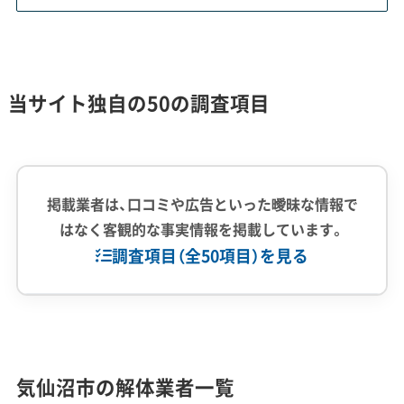
体工事で特有のリスクを生んでいます。
現在の地面から数メートルも深い場所（旧地盤）に、
当サイト独自の50の調査項目
震災前の建物の基礎杭や浄化槽などが残っている
ケースがあります。これらを撤去する場合、通常の
重機では届かないため、ロングアーム仕様の特殊な
重機や特別な工法が必要になることもあります。
掲載業者は、口コミや広告といった曖昧な情報で
はなく客観的な事実情報を掲載しています。
もし見積もり段階でこの地中障害物を見落として
調査項目（全50項目）を見る
しまうと、工事が始まってから高額な追加費用が発
生する典型的なトラブルにつながります。だからこ
企業経験・規模
(7)
そ、事前の地歴調査が欠かせません。
1,000件以上の実績
500件以上の実績
創業30年以上
気仙沼市の解体業者一覧
従業員30人以上
中間処理場保有
公共工事の経験