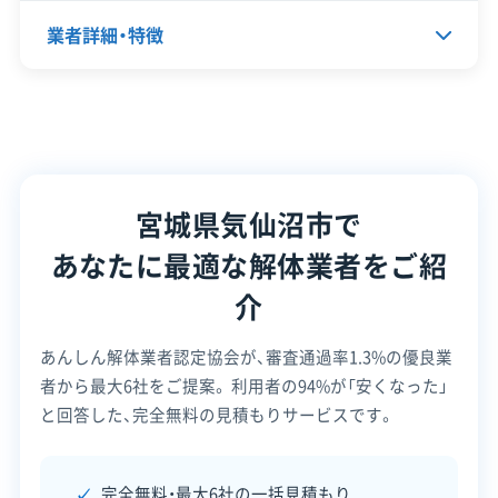
保有資格
建設業許可
公式HP
公式サイトを見る
業者詳細・特徴
営業時間
9:00～19:00
産業廃棄物収集運搬業許可
許可番号
【建設業許可】
1級土木施工管理技士
営業日
月・火・水・木・金・土
宮城県知事：第000554号
代表者名
小野寺正智
【産業廃棄物収集運搬業許可】
安全対
違反歴なし
現場清掃
対応エリア
宮城県、岩手県
宮城県知事：第00409199638号
策・リス
全部見る
所在地
宮城県気仙沼市東八幡前374
ク管理
建物構造
木造
鉄骨造
RC造
内装解体
宮城県気仙沼市で
設立日
1981年
顧客対
自社ホームページ
無料見積もり
対応業務
土木工事業
外構工事業
応・サー
あなたに最適な解体業者をご紹
建設リサイクル届
近隣挨拶
SNS
資本金
1,000万円
ビス
土対応
公式HP
公式サイトなし
介
電話番号
0226-22-4758
許可番号
【建設業許可】
あんしん解体業者認定協会が、審査通過率1.3%の優良業
宮城県知事：第14013号
営業時間
9:00～19:00
者から最大6社をご提案。
利用者の94%が「安くなった」
【産業廃棄物収集運搬業許可】
営業日
月・火・水・木・金・土
岩手県知事：第00300229649号
と回答した、完全無料の見積もりサービスです。
全部見る
宮城県知事：第00409229649号
対応エリア
宮城県
完全無料・最大6社の一括見積もり