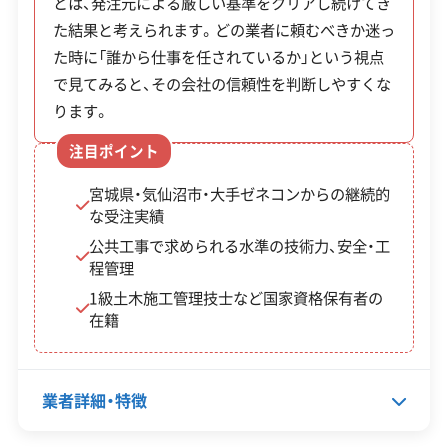
とは、発注元による厳しい基準をクリアし続けてき
全部見る
の最終処分場まで長距離輸送が必要になるケース
た結果と考えられます。どの業者に頼むべきか迷っ
【産業廃棄物収集運搬業許可】
があり、費用が高くなる一因です。
た時に「誰から仕事を任されているか」という視点
この解体業者の特徴
岩手県知事：第00300019368号
で見てみると、その会社の信頼性を判断しやすくな
宮城県知事：第00419019368号
ります。
企業経
創業30年以上
従業員30人以上
験・規模
気仙沼市での解体工事は、震災復興
中間処理場保有
注目ポイント
で生まれた「嵩上げ地盤」に潜む地
運営者 稲垣
宮城県・気仙沼市・大手ゼネコンからの継続的
対応工事
土木工事
中障害物のリスクと、リアス式海岸
な受注実績
ならではの「狭い道」への対応が、費
公共工事で求められる水準の技術力、安全・工
保有資格
産業廃棄物収集運搬業許可
用と工期を左右する最大の鍵です。
程管理
産業廃棄物処分業許可
1級土木施工管理技士など国家資格保有者の
これらの地域特性を深く理解し、適
建築物石綿含有建材調査者
在籍
切な計画を立てられる業者を選ぶ
1級土木施工管理技士
ことが何より重要です。
安全対
違反歴なし
表彰・受賞
現場清掃
業者詳細・特徴
策・リス
地域貢献・ボランティア
ク管理