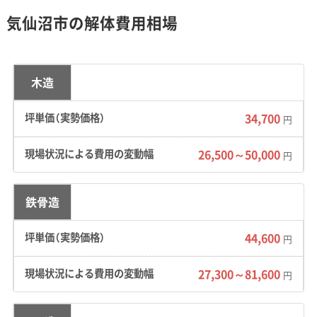
山裾の斜面に建てられています。市内には「急傾
気仙沼市の解体費用相場
斜地崩壊危険区域」に指定されている場所も多
く、解体工事が大掛かりな擁壁工事に発展しな
いよう、斜面の安定性に配慮した慎重な計画が
木造
求められます。
34,700
円
道路事情：
市道全体の約24%が幅員4m未満の狭
い道路です。特に、昔ながらの街並みが残る古町
26,500～50,000
円
周辺や唐桑・大島の漁村集落では、4t以上の大型
車両が入れない現場が多くあります。
鉄骨造
費用への影響：
大型車両が使えない現場では、軽
44,600
円
トラックで廃棄物を何度も往復して運び出す
「小運搬」や、重機が入れずに手作業で壊す「手壊
27,300～81,600
円
し」が発生します。その結果、標準的な工事と比
べて工期が長引き、人件費が1.5倍から2倍に膨