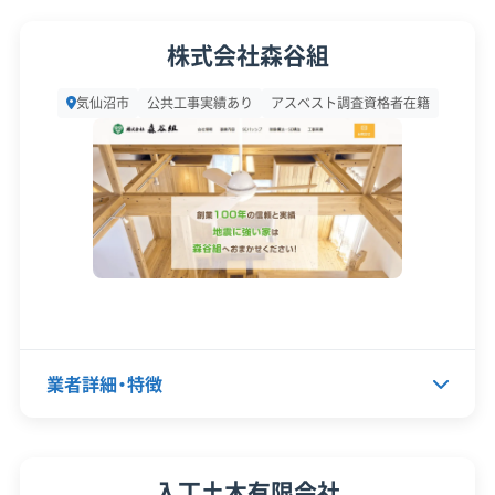
顧客対
自社ホームページ
無料見積もり
代表者名
菅原渉
応・サー
株式会社森谷組
建設リサイクル届
近隣挨拶
ビス
所在地
宮城県気仙沼市赤岩迎前田132
気仙沼市
公共工事実績あり
アスベスト調査資格者在籍
設立日
1980年7月1日
資本金
2,000万円
電話番号
0226-23-9661
営業時間
9:00～19:00
営業日
月・火・水・木・金・土
対応エリア
宮城県、岩手県
業者詳細・特徴
建物構造
木造
代表者名
森谷隆克
対応業務
産業廃棄物収集運搬業
入丁土木有限会社