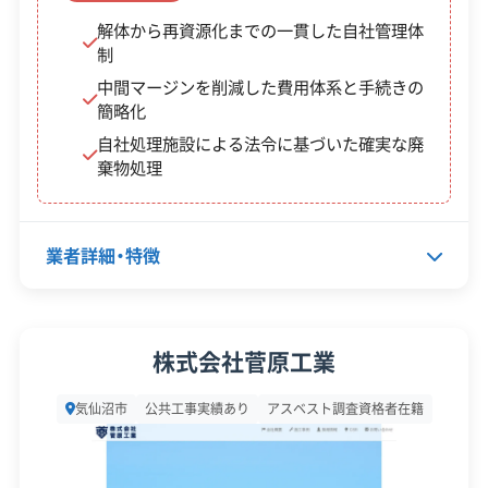
ます。
解体から再資源化までの一貫した自社管理体
制
中間マージンを削減した費用体系と手続きの
※制度の最新情報や申請様式は、必ず自治体の公式
簡略化
サイトをご確認ください。
自社処理施設による法令に基づいた確実な廃
気仙沼市の公式サイトで詳細を見る
棄物処理
業者詳細・特徴
廃棄物処理と分別ルール
代表者名
村上靖
株式会社菅原工業
コンクリートガラは地産地消でリサイクルさ
所在地
宮城県気仙沼市東八幡前276
れますが、家財などの残置物は一般廃棄物とし
気仙沼市
公共工事実績あり
アスベスト調査資格者在籍
設立日
1987年8月1日
て処理することで、費用を抑えられる可能性が
あります。
資本金
2,800万円