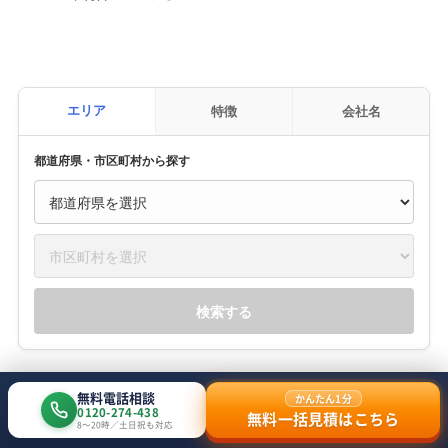
エリア
特徴
会社名
都道府県・市区町村から探す
検索する
無料電話相談
かんたん1分
「知るだけで100万円安くなる 令和版解体工事の
0120-274-438
無料一括見積はこちら
8〜20時／土日祝も対応
新常識」