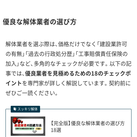
震災復興が生んだ「嵩上げ地盤」と解体
優良な解体業者の選び方
工事の隠れたリスク
解体業者を選ぶ際は、価格だけでなく「建設業許可
の有無」「過去の行政処分歴」「工事賠償責任保険の
嵩上げされた土地の地下には震災前の基礎が
加入」など、多角的なチェックが必要です。以下の記
残っている可能性があり、これが予期せぬ追加
事では、
優良業者を見極めるための18のチェックポ
工事費用の原因となることがあります。
イント
を専門家が詳しく解説しています。契約前に
ぜひご一読ください。
気仙沼市の中心市街地は、東日本大震災で地盤が
スッキリ解体
70cmから80cm沈下した後、その上に数メートルの
【完全版】優良な解体業者の選び方
土を盛る「嵩上げ」によって再建されました。この
18選
「沈下した旧地盤」と「新たな盛土」の二重構造は、解