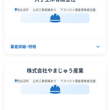
土木工事業
所在地
宮城県気仙沼市本吉町中島141
気仙沼市
公共工事実績あり
アスベスト調査資格者在籍
公式HP
公式サイトを見る
設立日
1916年
SNS
SNSを見る
資本金
1,000万円
許可番号
【建設業許可】
電話番号
0226-42-3231
宮城県知事：第004726号
【産業廃棄物収集運搬業許可】
業者詳細・特徴
営業時間
9:00～17:00
宮城県知事：第00409142474号
全部見る
岩手県知事：第00300142474号
営業日
月・火・水・木・金・土
代表者名
斎藤正実
この解体業者の特徴
株式会社やまじゅう産業
対応エリア
宮城県
所在地
宮城県気仙沼市松崎鶴巻1-1
企業経
建物構造
創業30年以上
従業員30人以上
木造
気仙沼市
公共工事実績あり
アスベスト調査資格者在籍
験・規模
設立日
1978年4月1日
公共工事の経験
対応業務
産業廃棄物収集運搬業
資本金
500万円
土木工事業
新築工事業
対応工事
県外出張
土木工事
リフォーム工事業
電話番号
0226-23-2815