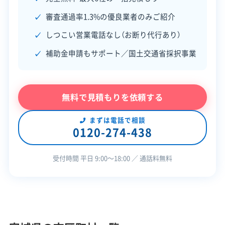
建物構造
木造
鉄骨造
RC造
内装解体
審査通過率1.3%の優良業者のみご紹介
対応業務
産業廃棄物収集運搬業
しつこい営業電話なし（お断り代行あり）
土木工事業
補助金申請もサポート／国土交通省採択事業
公式HP
公式サイトなし
許可番号
【建設業許可】
無料で見積もりを依頼する
宮城県知事：第006248号
【産業廃棄物収集運搬業許可】
宮城県知事：第00409236710号
まずは電話で相談
全部見る
0120-274-438
受付時間 平日 9:00〜18:00 ／ 通話料無料