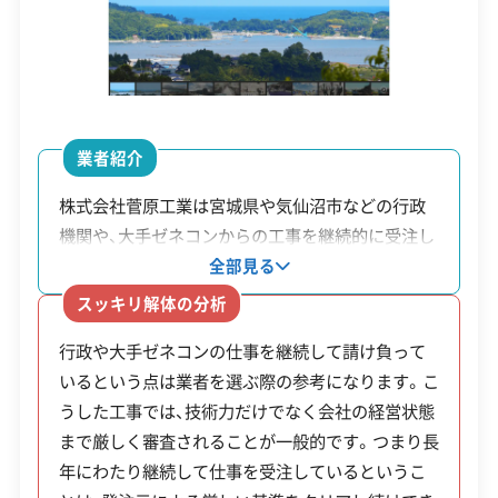
電話番号
0226-23-6103
気仙沼市内の解体工事で出る廃棄物は、厳格に分別
営業時間
8:00～17:00
されます。コンクリートガラは市内のリサイクルプ
営業日
月・火・水・木・金
業者紹介
ラントで再生砕石に加工され、地産地消の体制がで
対応エリア
宮城県
きています。
株式会社菅原工業は宮城県や気仙沼市などの行政
機関や、大手ゼネコンからの工事を継続的に受注し
建物構造
木造
ている総合建設会社です。公共工事では厳しい技術
一方で、家の中に残された家具や畳などは、産業廃
全部見る
対応業務
産業廃棄物収集運搬業
水準・安全管理・工期の遵守が求められます。同社
棄物ではなく「一般廃棄物」として市のクリーンセ
スッキリ解体の分析
産業廃棄物処分業
はそうした現場で培ったノウハウを個人の家屋解
ンター（手数料20円/kg）へ持ち込むルートがありま
行政や大手ゼネコンの仕事を継続して請け負って
体にも応用しています。社内には1級土木施工管理
公式HP
公式サイトを見る
す。市の許可を持つ収集運搬業者と連携すれば、処
いるという点は業者を選ぶ際の参考になります。こ
技士などの国家資格を持つ技術者が在籍しており、
うした工事では、技術力だけでなく会社の経営状態
組織として現場に対応できる体制が整っています。
許可番号
【建設業許可】
理費用を抑えられます。
まで厳しく審査されることが一般的です。つまり長
宮城県知事：第11448号
行政や大手企業からも選ばれる技術力と管理体制
【産業廃棄物処分業許可】
年にわたり継続して仕事を受注しているというこ
は、解体工事を依頼する上で一つの安心材料です。
なお、アスベスト（石綿）を含む建材の処理は、県外
宮城県知事：第00429019368号