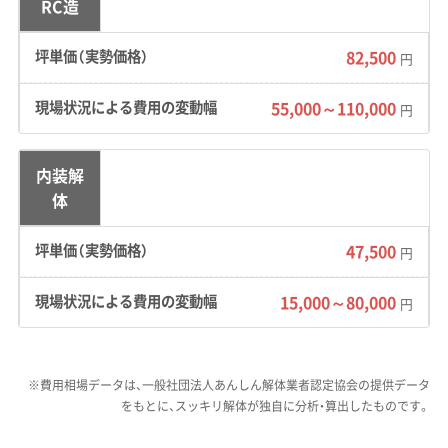
RC造
らむことも珍しくありません。
82,500
円
気仙沼市の嵩上げ地盤は、私がこれ
55,000～110,000
円
まで見てきた中でも特に注意が必
運営者 稲垣
要な現場です。見積書に「地中障害
内装解
体
物撤去費用は別途」と小さく書かれ
ているだけの業者には要注意。着工
47,500
円
前に、過去の土地の状況をしっかり
調査し、リスクを具体的に説明して
15,000～80,000
円
くれる誠実な業者を選ぶことが、
後々のトラブルを防ぐ一番の近道
※費用相場データは、一般社団法人あんしん解体業者認定協会の提供データ
です。
をもとに、スッキリ解体が独自に分析・算出したものです。