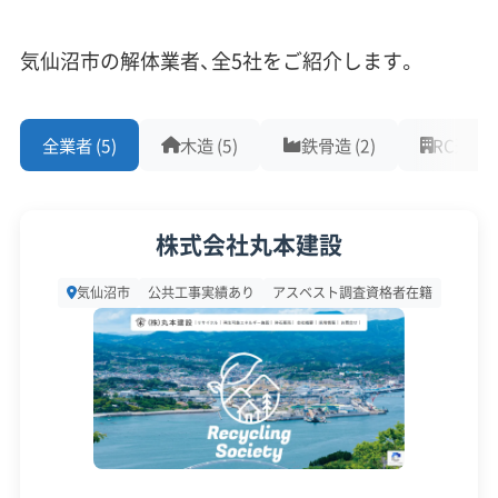
解体工事・空き家対策の補助金
重機保有
気仙沼市の解体業者、全5社をご紹介します。
対応工事
(10)
市の補助金は危険な空き家の解体に限定的で、
全業者 (5)
木造 (5)
鉄骨造 (2)
RC造 (2)
アスベストレベル1,2除去
ブロック塀
土木工事
むしろ移住定住を目的とした空き家の「利活
リフォーム工事
新築工事
外構工事
火災
杭抜き工事
用」に手厚いのが特徴です。
県外出張
樹木伐採
株式会社丸本建設
保有資格
(9)
気仙沼市
公共工事実績あり
アスベスト調査資格者在籍
制度名
補助金額・率
対象・条件
建設業許可
解体工事業登録
産業廃棄物収集運搬業許可
不良住
産業廃棄物処分業許可
石綿作業主任者
上限60万円
倒壊の危険性などが
宅空家
建築物石綿含有建材調査者
解体工事施工技士
（経費の1/2以
あると認定された「不
除却費
1級土木施工管理技士
1級建設機械施工管理技士
内）
良住宅」が対象。
補助金