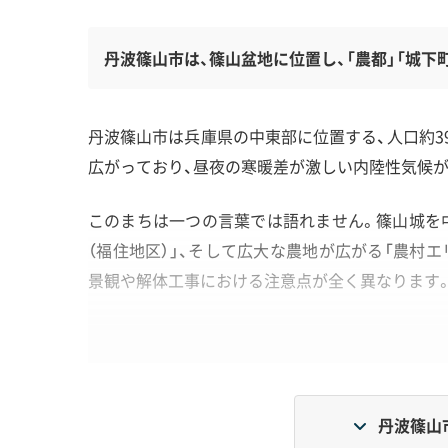
丹波篠山市は、篠山盆地に位置し、「農都」「城下
丹波篠山市は兵庫県の中東部に位置する、人口約39
広がっており、昼夜の寒暖差が激しい内陸性気候が
このまちは一つの言葉では語れません。篠山城を中
（福住地区）」、そして広大な農地が広がる「農村
景観や解体工事における注意点が全く異なります
地形・道路事情と解体費用の傾向
丹波篠山
城下町や農村集落の昔ながらの町並みが残るた