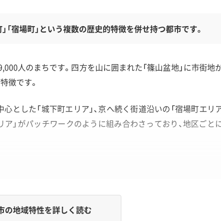
町」「宿場町」という複数の歴史的特徴を併せ持つ都市です。
,000人のまちです。四方を山に囲まれた「篠山盆地」に市街地
特徴です。
心とした「城下町エリア」、京へ続く街道沿いの「宿場町エリ
エリア」がパッチワークのように組み合わさっており、地区ごと
。
市の地域特性を詳しく読む
め道幅が極めて狭く、重機搬入が困難なため手壊し解体や小運