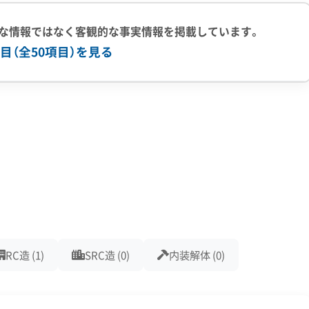
城下町エリア）」と「福住伝統的建造物群保存地区（宿場町エ
ご自身の所有する建物であっても、自由に解体することは許され
な情報ではなく客観的な事実情報を掲載しています。
目（全50項目）を見る
木の伐採に至るまで、景観に影響するすべての行為に対して、
りません。特に歴史的価値が高いとされる「特定物件」は原則、
上の実績
500件以上の実績
創業30年以上
従業員30人以上
で数ヶ月以上かかることも珍しくありません。
有
公共工事の経験
重機保有
になっています。解体せずに建物を活かすための「修理」や「
ベル1,2除去
ブロック塀
土木工事
リフォーム工事
新築工事
いう全国的に見ても非常に手厚い補助金が用意されています。だか
火災
杭抜き工事
県外出張
樹木伐採
はなく、補助金を活用した保存や再生の可能性をまず検討する
解体工事業登録
産業廃棄物収集運搬業許可
産業廃棄物処分業許可
RC造 (1)
SRC造 (0)
内装解体 (0)
者
建築物石綿含有建材調査者
解体工事施工技士
管理技士
1級建設機械施工管理技士