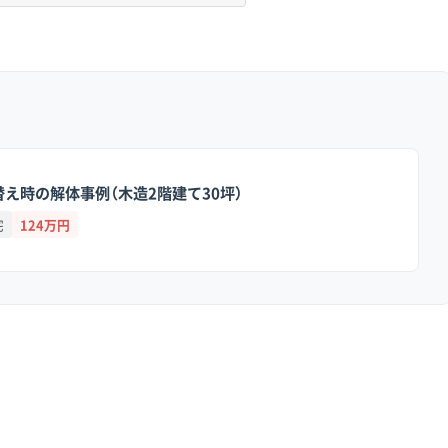
ています。市の北部や東部に位置する畑・村雲・大芋地区などで
災害警戒区域に指定されている場所も多くあります。
っているのが、このエリアの最大の特徴です。篠山城下町エリア
え時の解体事例（木造2階建て30坪）
鍵型道路」が多数残っており、道幅2m以下の箇所も珍しくありま
になっている場所もあり、大型トラックの進入はほぼ不可能で
宅
124万円
、手作業での解体や、一輪車・軽トラックで廃材を何度も往復し
ます。結果として工期が長引き、人件費がかさむ原因になります
リスクがあり、除雪費用や安全対策費が別途必要になることもあり