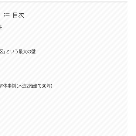
目次
性
区」という最大の壁
体事例（木造2階建て30坪）