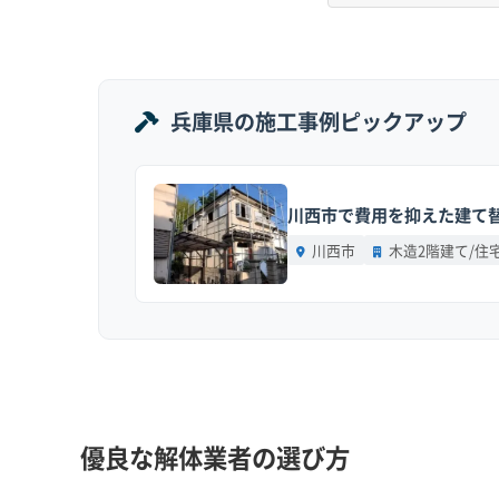
搬が増え、費用が高くなりやすいのが特徴です。
地形の特徴：
市の大部分は盆地と山々に囲まれ
兵庫県の施工事例ピックアップ
は、山の急な斜面に集落が点在しており、土砂
道路事情：
昔の町割りがそのまま現在の道にな
川西市で費用を抑えた建て替
では、城を守るためにわざと曲げられた道や「
せん。宇土地区のように古い農地割が生活道路
川西市
木造2階建て/住
す。
費用への影響：
重機が使えない現場が多いため
運び出す「小運搬（こうんぱん）」が必須になり
また、冬期（12月～3月）は積雪や路面凍結の
ます。
優良な解体業者の選び方