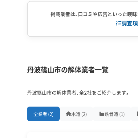
在です。市内には「篠山伝統的建造物群保存地区（
ア）」の2つがあり、これらの地区内では、たとえ
掲載業者は、口コミや広告といった曖昧
せん。
調査項
建物の解体はもちろん、外壁の塗装や塀の撤去、庭
企業経験・規模
前に市へ申請して「現状変更許可」を得なければな
(7)
1,000件以
体が認められないケースもあり、市との調整だけ
中間処理場保
丹波篠山市の解体業者一覧
一方で、この厳しい規制は手厚い支援制度とセット
対応工事
(10)
アスベストレ
景」工事には、最大で800万円（補助率80%）と
外構工事
こそ、この地区で何かを考える際は「まず解体」で
丹波篠山市の解体業者、全2社をご紹介します。
とが大切です。
保有資格
(9)
建設業許可
全業者 (2)
木造 (2)
鉄骨造 (1)
石綿作業主任
1級土木施工
解体工事・空き家対策の補助金