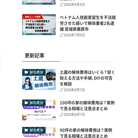
2026年8月4日
ベトナム人技能実習生を不法就
労させた疑いで解体業者2名逮
捕 宮城県栗原市
2026年7月9日
更新記事
土蔵の解体費用はいくら？安く
解体費用
抑える方法や手順、DIYの可否
を解説
2026年8月7日
100坪の家の解体費用は？実例
解体費用
で見る相場と注意点まとめ
2026年8月7日
90坪の家の解体費用は？実例
解体費用
で見る相場と注意点まとめ