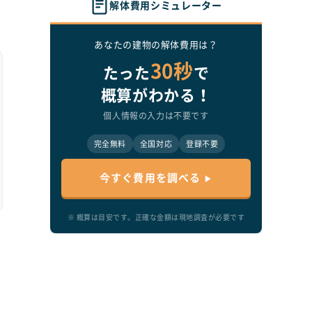
解体費用シミュレーター
あなたの建物の解体費用は？
30秒
たった
で
概算がわかる！
個人情報の入力は不要です
完全無料
全国対応
登録不要
今すぐ費用を調べる
て
※ 概算は目安です。正確な金額は現地調査が必要です
。