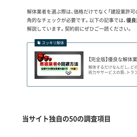
このエリアでよくあるご相談が、
解体業者を選ぶ際は、価格だけでなく「建設業許可の
というケースです。実は、解体で
角的なチェックが必要です。以下の記事では、
優良
運営者 稲垣
とも多いのです。だからこそ、地
解説しています。契約前にぜひご一読ください。
の選択肢も提案してくれる業者
ですね。
スッキリ解体
【完全版】優良な解体業
解体するだけなんだし、ど
歴史的景観保護と解体規制：「伝建地区
術力やサービスの質、トラ
市内2ヶ所の「伝統的建造物群保存地区」では文
の厳しい許可と長期間の手続きが必須です。
当サイト独自の50の調査項目
丹波篠山市で解体工事を計画する上で、まず確認す