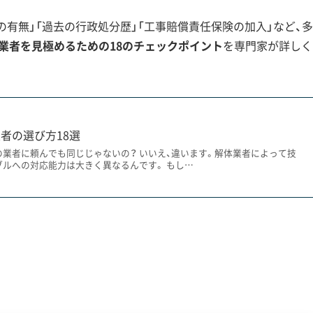
「解体したいのに市から許可が下りない」
有無」「過去の行政処分歴」「工事賠償責任保険の加入」など、多
はなく『修理』なら高額な補助金が出るこ
業者を見極めるための18のチェックポイント
を専門家が詳しく
域の条例や補助金制度に詳しく、解体以外
を選ぶことが、後悔しないためのポイント
者の選び方18選
の業者に頼んでも同じじゃないの？ いいえ、違います。解体業者によって技
」という最大の壁
ブルへの対応能力は大きく異なるんです。 もし…
化財保護法に基づき建物の解体が原則として自由にできず、市
べき最も重要な点が「伝統的建造物群保存地区（伝建地区）」の