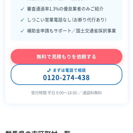
建物構造
木造
審査通過率1.3%の優良業者のみご紹介
対応業務
リフォーム工事業
しつこい営業電話なし（お断り代行あり）
公式HP
公式サイトを見る
補助金申請もサポート／国土交通省採択事業
SNS
SNSを見る
許可番号
【建設業許可】
無料で見積もりを依頼する
群馬県知事：第025453号
まずは電話で相談
0120-274-438
この解体業者の特徴
受付時間 平日 9:00〜18:00 ／ 通話料無料
企業経
公共工事の経験
験・規模
対応工事
リフォーム工事
外構工事
保有資格
建設業許可
石綿作業主任者