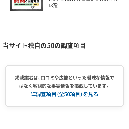
18選
大規模開発に伴う解体需要と特有の課
題
2023年のコストコオープンをきっかけに矢島
当サイト独自の50の調査項目
地区周辺で大規模な開発が進んでおり、農地か
らの転用や店舗の建て替えといった「開発型」
の解体工事が急増しています。
掲載業者は、口コミや広告といった曖昧な情報で
はなく客観的な事実情報を掲載しています。
調査項目（全50項目）を見る
現在の明和町の解体事情を語る上で欠かせないの
が、国道122号沿いの矢島地区を中心とした大規模
企業経験・規模
(7)
開発です。2023年4月の「コストコ群馬明和倉庫店」
オープンにより、周辺は広い範囲から人が集まる商