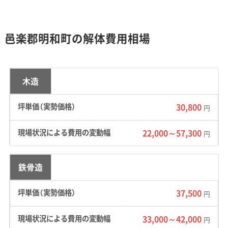
川に挟まれた地盤の弱い土地であること、そし
て冬の強い「からっ風」が、解体工事の費用と安
邑楽郡明和町の解体費用相場
全管理の両面に大きく影響を与えます。
木造
地形の特徴：
利根川と渡良瀬川に挟まれた、川の
30,800
堆積物でできた平坦な土地です。地盤が軟弱で
円
地下水位が高いエリアも多く、過去の水害対策
22,000～57,300
円
で敷地全体が「盛り土」でかさ上げされている宅
地も見られます。この土の中に、昔の建物の基礎
鉄骨造
などが残っている可能性があり注意が必要で
す。
37,500
円
道路事情：
東武伊勢崎線「川俣駅」周辺のような
33,000～42,000
円
昔からの市街地では、道幅が4mに満たない狭い