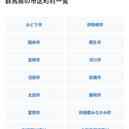
群馬県の市区町村一覧
建築物石綿含有建材調査者
安全対
違反歴なし
現場清掃
みどり市
伊勢崎市
策・リス
ク管理
館林市
桐生市
顧客対
自社ホームページ
無料見積もり
応・サー
建設リサイクル届
近隣挨拶
SNS
ビス
高崎市
渋川市
土対応
沼田市
前橋市
太田市
藤岡市
富岡市
利根郡みなかみ町