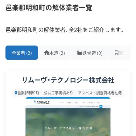
1,000件以上の実績
500件以上の実績
創業30年以上
邑楽郡明和町の解体業者一覧
業・物流の拠点へと大きく変わりました。
従業員30人以上
中間処理場保有
公共工事の経験
重機保有
この動きと合わせて「明和矢島地区」や「明和東部工
邑楽郡明和町の解体業者、全2社をご紹介します。
業団地」の造成も進んでおり、これまでの空き家解
対応工事
(10)
体とは少し違う種類の需要が生まれています。
全業者 (2)
木造 (2)
鉄骨造 (0)
RC造 (0)
アスベストレベル1,2除去
ブロック塀
土木工事
リフォーム工事
新築工事
外構工事
火災
杭抜き工事
具体的には、開発エリアにかかる農業用の倉庫や作
県外出張
樹木伐採
業小屋の解体、交通量の増加を見越した国道沿いの
リムーヴ・テクノロジー株式会社
古い店舗の建て替え、地価が上がったことによる古
保有資格
(9)
邑楽郡明和町
公共工事実績あり
アスベスト調査資格者在籍
家の売却に伴う更地化などです。一方で、開発エリ
ア周辺では交通渋滞が日常化しており、廃材を運び
建設業許可
解体工事業登録
産業廃棄物収集運搬業許可
産業廃棄物処分業許可
石綿作業主任者
出すダンプのルート計画にも配慮が必要です。
建築物石綿含有建材調査者
解体工事施工技士
1級土木施工管理技士
1級建設機械施工管理技士