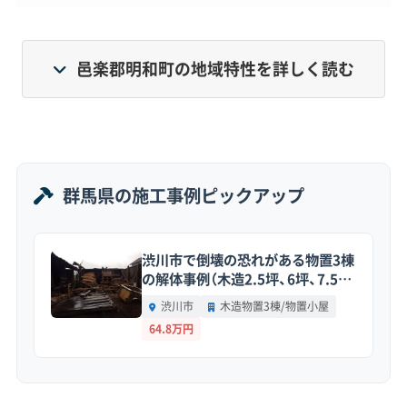
す。
特に2023年の「コストコ群馬明和倉庫店」のオープ
邑楽郡明和町の地域特性を詳しく読む
ンは、町の姿を大きく変えるきっかけになりまし
た。周辺では農地から商業施設や物流拠点への開発
が急速に進んでいます。
群馬県の施工事例ピックアップ
そのため、新しい開発に伴う解体工事と、昔ながら
の集落で進む空き家整理の解体工事、この二つの需
渋川市で倒壊の恐れがある物置3棟
要が混在しているのが、現在の明和町の特徴です。
の解体事例（木造2.5坪、6坪、7.5
坪）
渋川市
木造物置3棟/物置小屋
64.8万円
地形・道路事情と解体費用の傾向