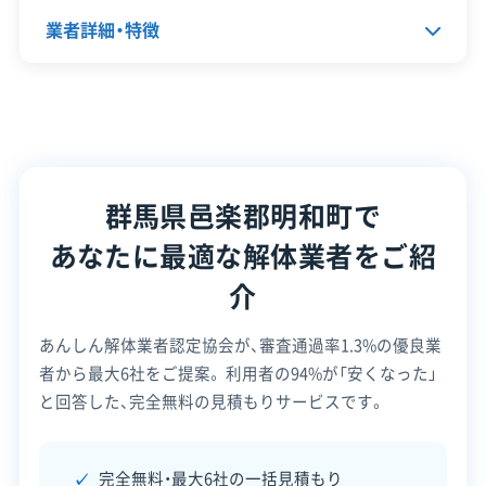
ク管理
【一般廃棄物収集運搬業許可】
トを組むことができます。
業者詳細・特徴
明和町長：第2053号
顧客対
自社ホームページ
無料見積もり
応・サー
不要品回収
不要品買取
ビス
群馬県明和町の解体工事を考える
代表者名
梅原郁夫
建設リサイクル届
近隣挨拶
土対応
際は、コストコのオープンに象徴さ
運営者 稲垣
所在地
群馬県邑楽郡明和町梅原1004-1
れる開発エリアの需要と、昔からの
群馬県邑楽郡明和町で
設立日
2022年4月
市街地が抱える空き家問題という、
二つの側面を理解することが大切
あなたに最適な解体業者をご紹
資本金
500万円
です。特に、地盤の弱さによる地中
介
電話番号
0276-84-5681
障害物のリスクや、冬の強烈な「か
あんしん解体業者認定協会が、審査通過率1.3%の優良業
らっ風」への専門的な安全対策は欠
営業時間
9:00～17:00
者から最大6社をご提案。
利用者の94%が「安くなった」
かせません。この地域の特性をよく
営業日
月・火・水・木・金・土
と回答した、完全無料の見積もりサービスです。
知っている業者を選ぶことが、工事
対応エリア
群馬県
成功の鍵です。
完全無料・最大6社の一括見積もり