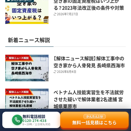
空き家の固定資産税はいつ上が
る？2023年法改正後の条件や対策
2026年7月27日
新着ニュース解説
【解体ニュース解説】解体工事中の
空き家から人骨発見 長崎県西海市
2026年8月4日
ベトナム人技能実習生を不法就労
させた疑いで解体業者2名逮捕 宮
城県栗原市
2026年7月9日
無料電話相談
かんたん1分
0120-274-438
無料一括見積はこちら
8〜20時／土日祝も対応