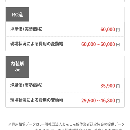
道が多く残っています。一方で、開発が進む国道
RC造
122号周辺は、商業施設へ向かう車で渋滞しやす
く、工事車両の出入りに影響が出ることがあり
60,000
円
ます。
60,000～60,000
円
費用への影響：
地盤が弱いため、見積もり段階で
は分からなかった地中杭や古い基礎が見つか
内装解
り、追加費用が発生するリスクがあります。狭い
体
道では重機が入れず手作業が増えるため、坪単
価は高くなる傾向です。加えて、冬の強風「から
35,900
円
っ風」に備え、頑丈な足場を組んだり、粉じんが
飛ばないよう散水を増やしたりといった安全対
29,900～46,800
円
策費が欠かせません。
※費用相場データは、一般社団法人あんしん解体業者認定協会の提供データ