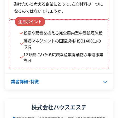
却支援事業
避けたいと考える企業にとって、安心材料の一つに
範囲内）
申請。
なるのではないでしょうか。
明和町ブロ
工事費
道路からの高さが1.2m
注目ポイント
ック塀等除
の1/2以
を超え、倒壊の恐れがあ
粉塵や騒音を抑える完全屋内型中間処理施設
却建替支援
内、上限
るブロック塀など。
環境マネジメントの国際規格「ISO14001」の
事業
30万円
取得
12都県にわたる広域な産業廃棄物収集運搬業
許可
どちらの制度を利用する場合も、必ず工事の契約や
着工の前に町へ申請し、認定を受ける必要がありま
す。特にブロック塀の補助金は、例年10月末頃に申
業者詳細・特徴
請が締め切られることが多いので、早めの計画と相
談が大切です。※この情報は2025年度の実績に基
代表者名
佐藤夏樹
づいています。ご利用の際は、必ず最新の情報を町
株式会社ハウスエステ
所在地
群馬県邑楽郡明和町大輪2580-5
役場でご確認ください。