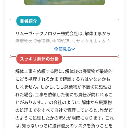
解体工事・空き家対策の補助金
安全対策・リスク管理
(7)
業者紹介
工事賠償責任保険
違反歴なし
表彰・受賞
現場清掃
リムーヴ・テクノロジー株式会社は、解体工事から
倒壊の危険がある空き家の解体を支援する制
ISO認証
電子マニフェスト
地域貢献・ボランティア
廃棄物の収集運搬、中間処理、リサイクルまでを自
度に加え、特に危険なブロック塀の撤去に対し
社で行っています。特に、外部から隔離された「完
全部見る
ては手厚い補助制度が用意されています。
全屋内型中間処理施設」を保有している点が特徴で
顧客対応・サービス
(17)
スッキリ解体の分析
す。この施設内で作業することで、解体に伴う粉塵
解体工事を依頼する際に、解体後の廃棄物が最終的
や騒音が外部に漏れるのを防ぎます。同社は環境マ
自社ホームページ
無料見積もり
不要品回収
不要品買取
にどう処理されるかまで確認する方は少ないかも
ネジメントシステムの国際規格である「ISO14001」
不動産取引
補助金・助成金申請
土地活用
滅失登記
補助金
しれません。しかし、もし廃棄物が不適切に処理さ
制度名
対象・条件
の認証を取得しているほか、12都県という広い範囲
建設リサイクル届
近隣挨拶
翌営業日連絡
額・率
れた場合、工事を依頼した側にも責任が問われるこ
で事業を行う許可も得ています。法令遵守が厳しく
クレジットカード
解体ローン
SNS
土対応
日祝対応
とがあります。この会社のように、解体から廃棄物
求められる法人の案件などで、信頼できる業者を探
工事費
町が「不良住宅」と認定
年中無休
の処理までをすべて自社で管理していると、誰がど
明和町不良
している場合に適しています。
の一部
した空き家であること。
のように処理したかの流れが明確になります。これ
住宅空家除
（予算の
所有者または相続人が
は、知らないうちに法律違反のリスクを負うことを
※項目にカーソルを合わせると詳細な説明が表示されます。