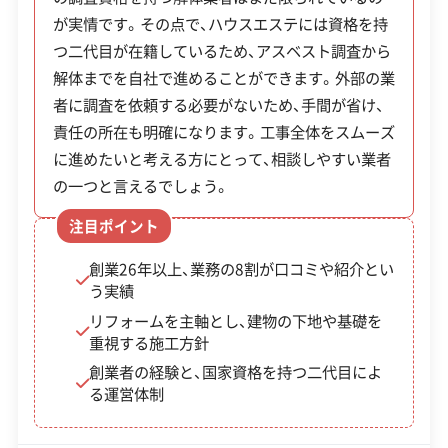
ているようです。現在は創業者と、その息子である
【解体工事業登録】
が実情です。その点で、ハウスエステには資格を持
群馬県知事：第293号
二代目が中心となって運営しています。二代目は
明和町内で解体工事から出る廃棄物は、町外の施設
埼玉県知事：第1084号
つ二代目が在籍しているため、アスベスト調査から
「建築物石綿含有建材調査者」の国家資格を保有し
【産業廃棄物収集運搬業許可】
で処理します。畳や木製の建具といった一般廃棄物
解体までを自社で進めることができます。外部の業
全部見る
ているため、専門的なアスベスト調査にも対応が可
茨城県知事：第00801076567号
者に調査を依頼する必要がないため、手間が省け、
は、館林市にある「館林衛生施設組合（たてばやしク
能です。長年の経験と専門資格が組み合わさること
群馬県知事：第01010076567号
責任の所在も明確になります。工事全体をスムーズ
で、調査から解体まで一貫して依頼できる体制が整
この解体業者の特徴
リーンセンター）」に運び込みます。
東京都知事：第01300076567号
に進めたいと考える方にとって、相談しやすい業者
埼玉県知事：第01104076567号
っています。
千葉県知事：第01200076567号
の一つと言えるでしょう。
企業経
中間処理場保有
重機保有
一方で、コンクリートガラや廃プラスチックなどの
栃木県知事：第00900076567号
験・規模
注目ポイント
神奈川県知事：第01403076567号
産業廃棄物は、近隣の民間の中間処理施設や最終処
長野県知事：第02009076567号
対応工事
県外出張
分場へ運ぶ必要があります。
創業26年以上、業務の8割が口コミや紹介とい
福島県知事：第00707076567号
う実績
宮城県知事：第00400076567号
保有資格
解体工事業登録
リフォームを主軸とし、建物の下地や基礎を
新潟県知事：第01509076567号
明和町は東北自動車道の館林ICに近く、埼玉県側へ
産業廃棄物収集運搬業許可
重視する施工方針
静岡県知事：第02201076567号
のアクセスも良好です。そのため、群馬県内だけで
産業廃棄物処分業許可
創業者の経験と、国家資格を持つ二代目によ
【産業廃棄物処分業許可】
る運営体制
なく埼玉県北部の処分場も選択肢に入ります。廃棄
安全対
群馬県知事：第01020076567号
違反歴なし
現場清掃
ISO認証
物の種類ごとに費用を比べ、最も効率的な処理ルー
策・リス
電子マニフェスト