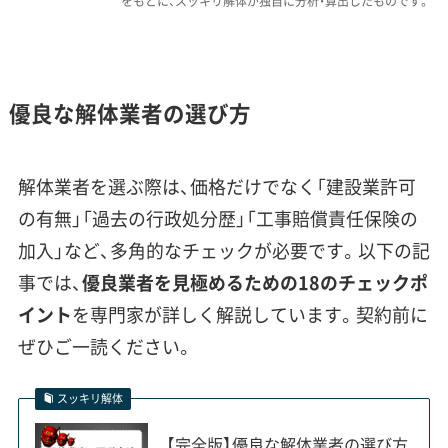
をもとに、スッキリ解体が独自に分析・算出したものです。
明和町、特に国道122号沿いは、コス
トコのオープン以降、解体に関する
運営者 稲垣
ご相談が本当に増えたエリアです。
優良な解体業者の選び方
私がこれまで見てきた事例で注意
していただきたいのは、こうした開
発ラッシュの地域では工事が集中
解体業者を選ぶ際は、価格だけでなく「建設業許可
し、腕の良い業者のスケジュールが
の有無」「過去の行政処分歴」「工事賠償責任保険の
すぐに埋まってしまうことです。だ
加入」など、多角的なチェックが必要です。以下の記
からこそ、早めに複数の業者から見
事では、
優良業者を見極めるための18のチェックポ
積もりを取り、信頼できる会社をし
イント
を専門家が詳しく解説しています。契約前に
っかり押さえておくことが重要に
ぜひご一読ください。
なります。
スッキリ解体
【完全版】優良な解体業者の選び方