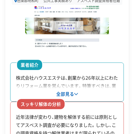
邑楽郡明和町
公共工事実績あり
アスベスト調査資格者在籍
設立日
-
※制度の最新情報や申請様式は、必ず自治体の公式
資本金
-
サイトをご確認ください。
明和町の公式サイトで詳細を見る
電話番号
0276-91-3211
営業時間
9:00～19:00
廃棄物処理と分別ルール
営業日
月・火・水・木・金・土
業者紹介
対応エリア
群馬県
株式会社ハウスエステは、創業から26年以上にわた
りリフォーム業を営んでいます。特筆すべきは、業
建物構造
木造
町内に処分場がないため、一般廃棄物は館林市
務の約8割が以前工事を依頼した顧客からの紹介や
全部見る
へ、産業廃棄物は近隣の民間施設へ運びます。
対応業務
産業廃棄物収集運搬業
口コミである点です。同社はリフォームを主軸とし
スッキリ解体の分析
産業廃棄物処分業
不用品回収業
だからこそ、広い視点で最適な処理ルートを選
てきた経験から、目に見えない下地や基礎部分の工
近年法律が変わり、建物を解体する前には原則とし
事を特に重視しています。この方針が、長期的な住
ぶことが重要になります。
公式HP
公式サイトを見る
てアスベスト調査が必要になりました。しかし、こ
まいの安全性を考える顧客からの評価につながっ
の調査資格を持つ解体業者はまだ限られているの
許可番号