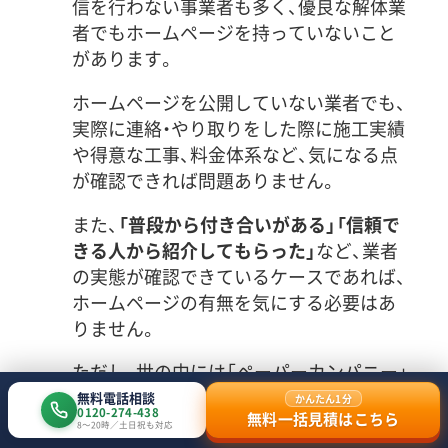
信を行わない事業者も多く、優良な解体業
者でもホームページを持っていないこと
があります。
ホームページを公開していない業者でも、
実際に連絡・やり取りをした際に施工実績
や得意な工事、料金体系など、気になる点
が確認できれば問題ありません。
また、
「普段から付き合いがある」「信頼で
きる人から紹介してもらった」
など、業者
の実態が確認できているケースであれば、
ホームページの有無を気にする必要はあ
りません。
ただし、世の中には「ペーパーカンパニー」
と呼ばれる"
名前だけが存在し実態を持た
無料電話相談
かんたん1分
0120-274-438
無料一括見積はこちら
ない会社
"も存在するため、全く知らない業
8〜20時／土日祝も対応