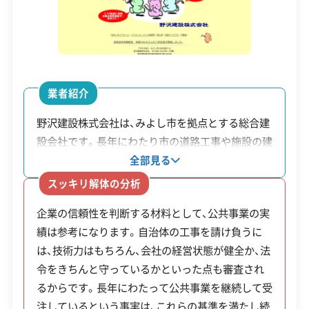
ただし、このエリアは良好な住環境を守るための
建築物石綿含有建材調査者
解体工事施工技士
「地区計画」が厳しく定められている場合が多く、解
1級土木施工管理技士
1級建設機械施工管理技士
体後に土地を細かく分けて売るなどの活用方法に
制限がかかることがあります。事前の確認が欠かせ
安全対策・リスク管理
(7)
業者紹介
ません。
工事賠償責任保険
違反歴なし
表彰・受賞
現場清掃
野沢建設株式会社は、みよし市を拠点とする総合建
ISO認証
電子マニフェスト
地域貢献・ボランティア
設会社です。長年にわたり市の道路工事や施設の建
一方、南部の旧市街地では、古い木造住宅が密集し、
設といった公共事業を数多く手掛けています。公共
全部見る
狭い道をどう解消するかが大きな課題です。市も防
事業の受注には自治体による審査があるため、その
顧客対応・サービス
(17)
スッキリ解体の分析
災の観点からこの問題に力を入れており、手厚い補
実績は技術力や経営の安定性を判断する上での一
企業の信頼性を判断する材料として、公共事業の実
つの目安になります。同社は総合建設業として、解
助金を用意しています。
自社ホームページ
無料見積もり
不要品回収
不要品買取
績は参考になります。自治体の工事を請け負うに
体工事だけでなく新築やリフォーム、外構工事にも
不動産取引
補助金・助成金申請
土地活用
滅失登記
は、技術力はもちろん、会社の経営状態が健全か、法
対応しています。そのため、解体後の土地活用とし
注意点として、昔からの土地は権利関係が複雑だっ
建設リサイクル届
近隣挨拶
翌営業日連絡
令をきちんと守っているかといった点も審査され
て新築や駐車場整備を考えている場合も、同時に相
クレジットカード
解体ローン
SNS
土対応
日祝対応
たり、お隣との境界線がはっきりしなかったりする
るからです。長年にわたって公共事業を継続して受
談を進めることが可能です。
年中無休
ケースも珍しくありません。そのため、工事を始め
注しているという事実は、これらの基準を満たし続