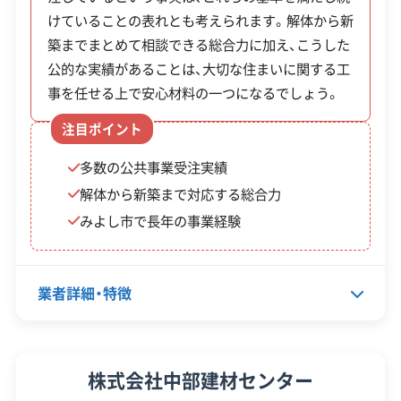
けていることの表れとも考えられます。解体から新
る前に境界をはっきりさせる測量が必要になるこ
築までまとめて相談できる総合力に加え、こうした
※項目にカーソルを合わせると詳細な説明が表示されます。
とがあります。
公的な実績があることは、大切な住まいに関する工
事を任せる上で安心材料の一つになるでしょう。
注目ポイント
解体工事・空き家対策の補助金
多数の公共事業受注実績
解体から新築まで対応する総合力
みよし市には、古い木造住宅の解体やブロック
みよし市で長年の事業経験
塀の撤去に関する補助金があります。特に、狭
い道を広げるためのセットバックに伴う測量
業者詳細・特徴
費への補助が手厚いのが特徴です。
代表者名
野澤雄二
株式会社中部建材センター
制度名
補助金額・率
対象・条件
所在地