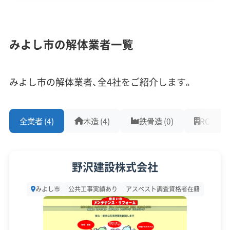
企業経験・規模
部と南部で、家の建て替え時期やルール、注意
(7)
点が全く異なることを知っておくのが重要で
1,000件以上の実績
500件以上の実績
創業30年以上
みよし市の解体業者一覧
す。
従業員30人以上
中間処理場保有
公共工事の経験
重機保有
みよし市の解体業者、全4社をご紹介します。
みよし市で解体を計画する際は、物件が北部と南部
対応工事
(10)
のどちらにあるかで、進め方が大きく変わります。
全業者 (4)
木造 (4)
鉄骨造 (0)
RC造 (0)
アスベストレベル1,2除去
ブロック塀
土木工事
北部の三好ヶ丘エリアなどは、計画的に開発された
リフォーム工事
新築工事
外構工事
火災
杭抜き工事
「オールド・ニュータウン」です。街ができてから
県外出張
樹木伐採
野沢建設株式会社
30〜40年が経ち、最初の住民の方々が高齢になった
保有資格
(9)
ことで、相続をきっかけにした売却や解体の相談が
みよし市
公共工事実績あり
アスベスト調査資格者在籍
増えています。
建設業許可
解体工事業登録
産業廃棄物収集運搬業許可
産業廃棄物処分業許可
石綿作業主任者