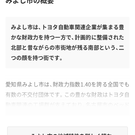
みよし市は、トヨタ自動車関連企業が集まる豊
かな財政力を持つ一方で、計画的に整備された
北部と昔ながらの市街地が残る南部という、二
つの顔を持つ街です。
愛知県みよし市は、財政力指数1.40を誇る全国でも
有数の不交付団体です。この豊かな財政はトヨタ自
動車関連の工場群が支えており、名古屋市のベッド
タウンとしての役割も担っています。
しかし市内は東名高速道路を境に、街の様子が大き