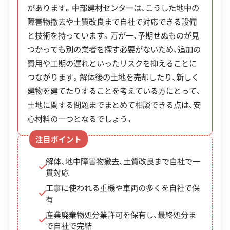
測量・分筆登
があります。中部建材センターは、こうした地中の
愛知県知事：第019447号
も保有しており、解体で出た廃棄物の収集運搬から
障害物撤去や土質改良まで自社で対応できる設備
記費用：上限7
最終処分までを自社で完結できます。複数の業者に
幅員4m未満の道路
と技術を持っています。万が一、予期せぬものが見
依頼する必要がなく、すべての工程を一つの窓口に
この解体業者の特徴
狭隘道路
0万円
に面した敷地で、道
つかっても別の業者を探す必要がないため、追加の
任せられる体制が整っています。
拡幅整備
支障物件撤去
費用や工期の遅れといったリスクを抑えることに
路後退（セットバッ
企業経
創業30年以上
公共工事の経験
補助金
費：1mあたり
験・規模
つながります。解体後の土地を売却したり、新しく
ク）を行う場合。
1万円（上限10
建物を建てたりすることを考えている方にとって、
対応工事
土木工事
新築工事
リフォーム工事
土地に関する問題までまとめて相談できる点は、安
万円）
ブロック塀
火災
心材料の一つとなるでしょう。
民間住
注目ポイント
保有資格
建設業許可
宅・建築
調査費用：上
アスベスト含有の
解体、地中障害物撤去、土質改良まで自社で一
物アスベ
安全対
違反歴なし
現場清掃
限25万円
可能性がある民間
貫対応
策・リス
スト含有
工事に使われる重機や車両の多くを自社で保
除去工事：上
建築物の調査や除
ク管理
調査・改
有
限180万円
去工事。
顧客対
修事業補
産業廃棄物処分業許可を保有し、最終処分ま
自社ホームページ
無料見積もり
応・サー
で自社で完結
建設リサイクル届
近隣挨拶
土対応