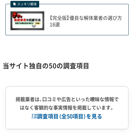
るのは仕方ないのですが、問題は
スッキリ解体
「追加費用」。当初は安い金額を提
【完全版】優良な解体業者の選び方
示し、後から「小運搬費」などを上乗
18選
せする業者もいます。最初の見積も
りで、そうした費用の可能性まで説
明してくれる誠実な業者を選んで
ください。
当サイト独自の50の調査項目
計画都市『北部』と旧市街地『南部』、二
掲載業者は、口コミや広告といった曖昧な情報で
つの顔を持つ街の解体事情
はなく客観的な事実情報を掲載しています。
調査項目（全50項目）を見る
みよし市の解体工事では、開発の経緯が違う北