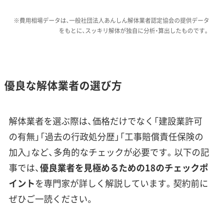
費用への影響：
南部の狭い道に面した現場では、
※費用相場データは、一般社団法人あんしん解体業者認定協会の提供データ
重機が使えず手作業で壊したり、2tトラックで
をもとに、スッキリ解体が独自に分析・算出したものです。
何度も往復して廃材を運び出したりする必要が
あります。結果として工期が延び、費用も高くな
りがちです。北部では、建て替えの際に「大規模
優良な解体業者の選び方
盛土造成地」のリスクを調べたり、必要に応じて
地盤を改良したりする工事で、追加費用がかか
る可能性があります。
解体業者を選ぶ際は、価格だけでなく「建設業許可
の有無」「過去の行政処分歴」「工事賠償責任保険の
加入」など、多角的なチェックが必要です。以下の記
私がこれまで見てきたご相談の中
事では、
優良業者を見極めるための18のチェックポ
でも、みよし市南部のような狭い道
運営者 稲垣
イント
を専門家が詳しく解説しています。契約前に
でのトラブルは特に多いです。重機
ぜひご一読ください。
が入れないため見積もりが高くな