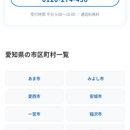
応・サー
建設リサイクル届
近隣挨拶
土対応
ビス
受付時間 平日 9:00〜18:00 ／ 通話料無料
愛知県の市区町村一覧
あま市
みよし市
愛西市
安城市
一宮市
稲沢市