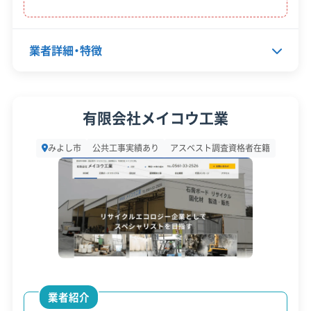
助金
ビス
これらの補助金は市の予算に限りがあるため、申請
業者詳細・特徴
期間中でも予算の上限に達すると受付が終わって
しまいます。解体を考えているなら、年度が始まっ
代表者名
安本辰雄
有限会社メイコウ工業
たらすぐの4月〜5月頃から準備を始めることをお
所在地
愛知県みよし市三好町平池53-1
勧めします。
みよし市
公共工事実績あり
アスベスト調査資格者在籍
設立日
2001年1月4日
※制度の最新情報や申請様式は、必ず自治体の公式
資本金
1,000万円
サイトをご確認ください。
電話番号
0561-34-0477
みよし市の公式サイトで詳細を見る
営業時間
9:00～19:00
営業日
月・火・水・木・金・土
廃棄物処理と分別ルール
業者紹介