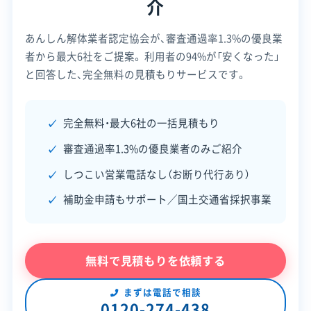
介
愛知県知事：第1816号
電話番号
0561-32-0846
【産業廃棄物処分業許可】
愛知県知事：第02320126297号
あんしん解体業者認定協会が、審査通過率1.3%の優良業
全部見る
営業時間
8:00～17:00
者から最大6社をご提案。
利用者の94%が「安くなった」
【産業廃棄物収集運搬業許可】
営業日
月・火・水・木・金・土
と回答した、完全無料の見積もりサービスです。
この解体業者の特徴
愛知県知事：第02300126297号
対応エリア
愛知県
企業経
中間処理場保有
完全無料・最大6社の一括見積もり
験・規模
建物構造
木造
審査通過率1.3%の優良業者のみご紹介
保有資格
対応業務
解体工事業登録
産業廃棄物収集運搬業
しつこい営業電話なし（お断り代行あり）
産業廃棄物収集運搬業許可
公式HP
公式サイトを見る
補助金申請もサポート／国土交通省採択事業
産業廃棄物処分業許可
許可番号
【建設業許可】
安全対
電子マニフェスト
違反歴なし
愛知県知事：第58039号
策・リス
現場清掃
無料で見積もりを依頼する
ク管理
まずは電話で相談
顧客対
自社ホームページ
無料見積もり
0120-274-438