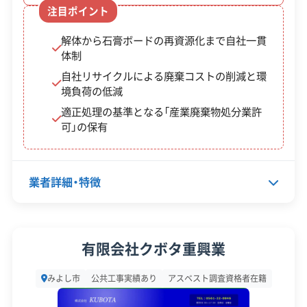
また、搬入できるのは原則として住民本人だけなの
注目ポイント
対応工事
土木工事
で、業者が代わりに持ち込むことも不可能です。だ
解体から石膏ボードの再資源化まで自社一貫
保有資格
からこそ、解体工事は必ず愛知県の産業廃棄物収集
建設業許可
体制
産業廃棄物収集運搬業許可
運搬業許可を持つ正規の業者に依頼し、民間の処理
自社リサイクルによる廃棄コストの削減と環
産業廃棄物処分業許可
境負荷の低減
施設へ正しく運んでもらう必要があります。
適正処理の基準となる「産業廃棄物処分業許
安全対
違反歴なし
現場清掃
可」の保有
策・リス
見積もりを見た際に、もし処分費が極端に安い業者
ク管理
がいたら、不法投棄などのリスクがないか慎重に確
業者詳細・特徴
顧客対
認してください。
自社ホームページ
無料見積もり
応・サー
建設リサイクル届
近隣挨拶
土対応
ビス
代表者名
篠原秀則
みよし市での解体工事を成功させ
有限会社クボタ重興業
る鍵は、計画的に造られた北部と、
所在地
愛知県みよし市明知町八和田山2
運営者 稲垣
みよし市
公共工事実績あり
アスベスト調査資格者在籍
-17
狭い道が多い南部というエリアご