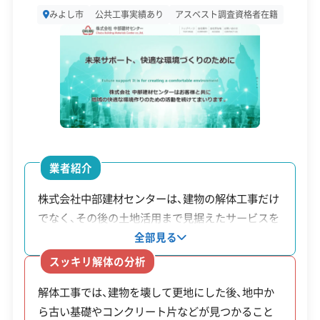
愛知県みよし市三好丘緑3‐1‐1
みよし市
公共工事実績あり
アスベスト調査資格者在籍
昭和56年5月31日以
設立日
1963年
前着工の木造住宅
資本金
3,000万円
木造住宅
工事費の23%
で、耐震診断の結
解体工事
（上限20万
電話番号
0561-36-0010
果、倒壊の可能性が
費補助
円〜25万円）
あると判定された
営業時間
9:00～19:00
もの。
営業日
月・火・水・木・金・土
業者紹介
撤去費の2/3
対応エリア
愛知県
道路に面する危険
株式会社中部建材センターは、建物の解体工事だけ
（上限10万
ブロック
なブロック塀等の
でなく、その後の土地活用まで見据えたサービスを
建物構造
木造
円〜12万円）
提供しています。同社の特徴は、解体、地中の障害
塀等撤去
撤去。緊急輸送道路
全部見る
＋フェンス設
対応業務
土木工事業
新築工事業
物撤去、土質改良といった土地の整備までを一貫し
費補助
や通学路沿いは上
スッキリ解体の分析
置費の2/3（上
て手掛けている点です。工事に必要な重機や車両の
限額が増加。
公式HP
公式サイトを見る
解体工事では、建物を壊して更地にした後、地中か
限20万円）
多くを自社で保有しているため、状況に応じた柔軟
ら古い基礎やコンクリート片などが見つかること
な対応が可能です。また、「産業廃棄物処分業許可」
許可番号
【建設業許可】