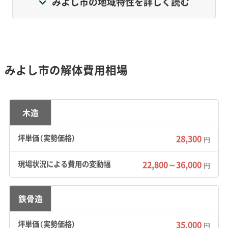
みよし市の地域特性を詳しく読む
く異なります。北部は1970年代以降に計画的に整
備されたニュータウンが広がる一方、南部は昔から
の区割りが残る旧市街地です。そのため、エリアに
よって解体工事の注意点も変わってきます。
みよし市の解体費用相場
地形・道路事情と解体費用の傾向
木造
28,300
円
丘陵地に整備された北部のニュータウンと、狭
22,800～36,000
円
い道が残る南部の旧市街地とでは、解体工事の
進め方や費用が大きく変わります。
鉄骨造
35,000
円