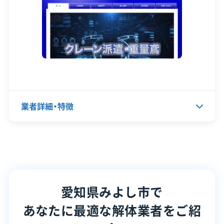
との違いをしっかり把握すること
設立日
2005年11月25日
です。特に南部では市の手厚い測量
資本金
300万円
費補助を活かした道路の拡幅を、北
電話番号
0561-33-2526
部では盛土造成地のリスクを考え
た計画が重要です。トヨタカレンダ
営業時間
9:00～19:00
ーによる交通量の変化も工期に影
営業日
月・火・水・木・金・土
響しますので、こうした地域事情に
業者詳細・特徴
詳しい業者を選ぶことが大切です。
対応エリア
愛知県
建物構造
木造
代表者名
久保田健太郎
対応業務
産業廃棄物収集運搬業
所在地
愛知県みよし市明知町溝坂66-1
産業廃棄物処分業
愛知県みよし市で
設立日
1989年4月3日
公式HP
公式サイトを見る
あなたに最適な解体業者をご紹
資本金
1,000万円
許可番号
【解体工事業登録】