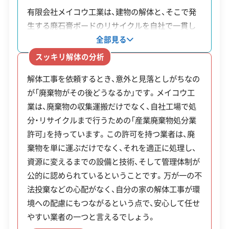
対応エリア
愛知県
有限会社メイコウ工業は、建物の解体と、そこで発
生する廃石膏ボードのリサイクルを自社で一貫し
建物構造
木造
みよし市の解体工事で出たコンクリートガラ
て行っています。自社の工場で廃石膏ボードを石膏
全部見る
対応業務
などの産業廃棄物は、市の美化センターでは処
産業廃棄物収集運搬業
の粉末にまでリサイクルすることで、廃棄物にかか
スッキリ解体の分析
産業廃棄物処分業
土木工事業
る費用を抑えています。この事業には、取得基準の
分できません。必ず許可を持つ専門業者に依頼
解体工事を依頼するとき、意外と見落としがちなの
厳しい「産業廃棄物処分業許可」が必要です。同社
し、適切に処理してもらう必要があります。
公式HP
公式サイトを見る
が「廃棄物がその後どうなるか」です。メイコウ工
はこの許可を保有しているため、解体で出た廃棄物
業は、廃棄物の収集運搬だけでなく、自社工場で処
が最終的にどう処理されるかまで、責任を持って管
許可番号
【建設業許可】
分・リサイクルまで行うための「産業廃棄物処分業
愛知県知事：第071138号
理していることが分かります。
解体工事で出たコンクリートガラや木くずといっ
【産業廃棄物収集運搬業許可】
許可」を持っています。この許可を持つ業者は、廃
愛知県知事：第02310084074号
棄物を単に運ぶだけでなく、それを適正に処理し、
た産業廃棄物は、日進市・東郷町と共同運営の「尾三
全部見る
資源に変えるまでの設備と技術、そして管理体制が
衛生組合（東郷美化センター）」へ直接持ち込むこと
【産業廃棄物処分業許可】
公的に認められているということです。万が一の不
この解体業者の特徴
愛知県知事：第02320084074号
はできません。この施設はあくまで一般家庭のごみ
法投棄などの心配がなく、自分の家の解体工事が環
を処理する場所だからです。
境への配慮にもつながるという点で、安心して任せ
企業経
中間処理場保有
重機保有
験・規模
やすい業者の一つと言えるでしょう。