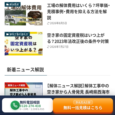
工場の解体費用はいくら？坪単価・
解体費用
見積事例・費用を抑える方法を解
説
2026年8月5日
空き家の固定資産税はいつ上が
解体工事の進め方
る？2023年法改正後の条件や対策
2026年7月27日
新着ニュース解説
【解体ニュース解説】解体工事中の
空き家から人骨発見 長崎県西海市
2026年8月4日
無料電話相談
かんたん1分
0120-274-438
無料一括見積はこちら
8〜20時／土日祝も対応