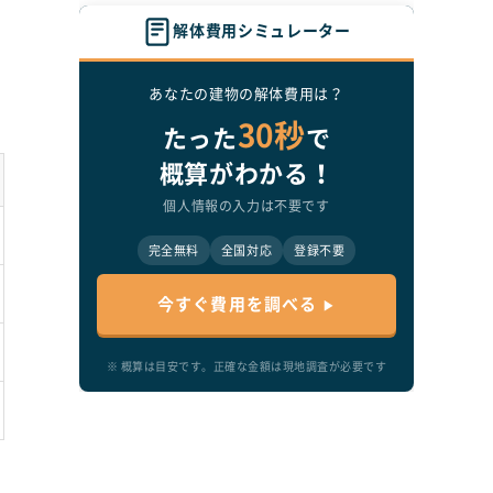
解体費用シミュレーター
あなたの建物の解体費用は？
30秒
たった
で
概算がわかる！
個人情報の入力は不要です
完全無料
全国対応
登録不要
今すぐ費用を調べる
※ 概算は目安です。正確な金額は現地調査が必要です
。