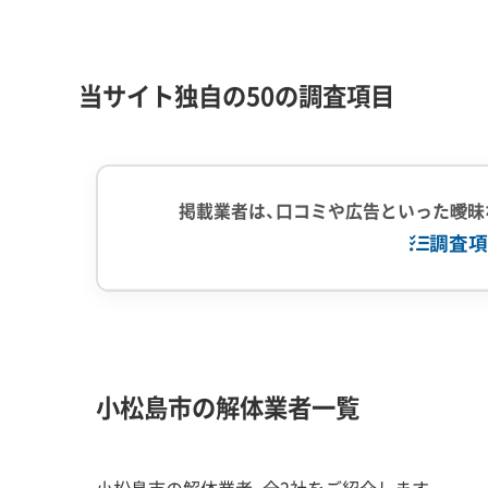
連資材の取り扱いなど）に対応するため、老朽化し
持つ港へと再編する動きが進んでいます。
当サイト独自の50の調査項目
加えて、港の一部を市民が憩える親水空間「みなと
体も計画に含まれています。
もう一つは、市の中心部にある「小松島ステーショ
掲載業者は、口コミや広告といった曖昧
ンクルーシブ」な公園を目指し、古いトイレの解体・
調査項
ます。
公園のシンボルであるタヌキ像のように残すもの
企業経験・規模
(7)
1,000件以
的解体」や、図書館機能と連携させるための建物の
中間処理場保
る工事も想定されます。
小松島市の解体業者一覧
対応工事
(10)
アスベストレ
外構工事
解体工事・空き家対策の補助金
小松島市の解体業者、全2社をご紹介します。