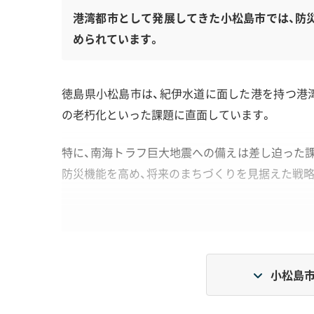
港湾都市として発展してきた小松島市では、防
められています。
徳島県小松島市は、紀伊水道に面した港を持つ港
の老朽化といった課題に直面しています。
特に、南海トラフ巨大地震への備えは差し迫った課
防災機能を高め、将来のまちづくりを見据えた戦
地形・道路事情と解体費用の傾向
小松島市
吉野川下流の軟弱な地盤と、避難路の確保が課
与えています。