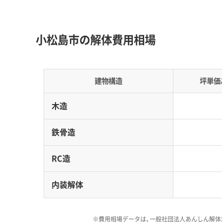
地形の特徴：
徳島県の東部・都市圏エリアに属し
小松島市の解体費用相場
物の基礎に長い杭が使われていることがあり、
道路事情：
市内には、地震の際に避難や緊急車
建物構造
坪単価
します。特に、通学路や避難路沿いの安全確保
費用への影響：
狭い道路に面した現場では、大
木造
なることがあります。これにより工期が長引き
合は、騒音や粉塵対策のための養生費用も通常
鉄骨造
RC造
港や公園の再整備のような大規
内装解体
周辺の解体需要も高まる傾向が
運営者 稲垣
るような「部分的解体」や「スケ
はありません。私がこれまで見
※費用相場データは、一般社団法人あんしん解体