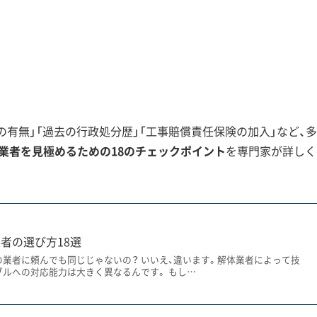
。早めに相談を始めることが、良い業者と
未来を見据えた解体工事
有無」「過去の行政処分歴」「工事賠償責任保険の加入」など、多
業者を見極めるための18のチェックポイント
を専門家が詳しく
の再整備といった、市の将来像を描く大規模プロジェクトに伴
者の選び方18選
な再整備計画が進行中です。それに伴い、解体工事が重要な役
の業者に頼んでも同じじゃないの？ いいえ、違います。解体業者によって技
ブルへの対応能力は大きく異なるんです。 もし…
能転換です。将来の物流ニーズ（船舶の大型化や洋上風力発電