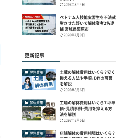
2026年8月4日
ベトナム人技能実習生を不法就
労させた疑いで解体業者2名逮
捕 宮城県栗原市
2026年7月9日
更新記事
土蔵の解体費用はいくら？安く
解体費用
抑える方法や手順、DIYの可否
を解説
2026年8月6日
工場の解体費用はいくら？坪単
解体費用
価・見積事例・費用を抑える方
法を解説
2026年8月5日
店舗解体の費用相場はいくら？
解体費用