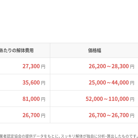
、吉野川が形成した軟弱な地盤が広がっています。このため、建
その撤去に追加の費用や工期が必要になることがあります。
両の通行を妨げるおそれのある、狭い道路に面した住宅地も存在
あたりの解体費用
価格幅
は重要な課題です。
型の重機が入れず、小型重機での作業や手作業での解体が必要に
27,300
26,200～28,300
円
円
、人件費が増える傾向があります。また、隣家との距離が近い場
より高くなることがあります。
35,600
25,000～44,000
円
円
81,000
52,000～110,000
円
円
模プロジェクトが動いているエリアでは、
26,700
26,700～26,700
円
円
あります。特に、小松島市で計画されてい
ルトン解体」は、どの業者でもできるわけで
てきた事例でも、技術力のある業者からス
業者認定協会の提供データをもとに、スッキリ解体が独自に分析・算出したものです