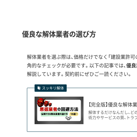
ケジュールが埋まっていきます
出会うための鍵です。
優良な解体業者の選び方
港湾と公園の再整備計画が牽引する、
解体業者を選ぶ際は、価格だけでなく「建設業許可の
角的なチェックが必要です。以下の記事では、
優良
徳島小松島港の機能転換やステーションパーク
解説しています。契約前にぜひご一読ください。
い、計画的な解体需要が生まれています。
スッキリ解体
【完全版】優良な解体業
小松島市では、都市の未来を形作るための大規模
解体するだけなんだし、ど
を担っています。
術力やサービスの質、トラ
一つは、市の産業基盤である「徳島小松島港」の機