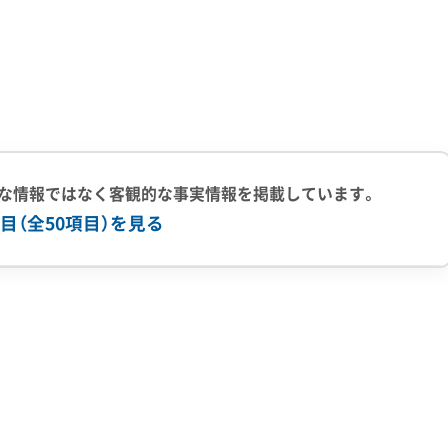
た倉庫や不要になった岸壁施設を計画的に撤去し、新たな機能
オアシス」として整備する構想もあり、景観を改善するための
ンパーク」の再整備です。ここでは、誰もが快適に利用できる「
な情報ではなく客観的な事実情報を掲載しています。
新築工事（令和7年12月〜令和8年3月予定）などが計画されて
目（全50項目）を見る
と、老朽化した滝のように撤去を検討するものを選別する「部
上の実績
500件以上の実績
創業30年以上
従業員30人以上
「スケルトン解体（内装の全撤去）」など、高度な技術が求めら
有
公共工事の経験
重機保有
ベル1,2除去
ブロック塀
土木工事
リフォーム工事
新築工事
火災
杭抜き工事
県外出張
樹木伐採