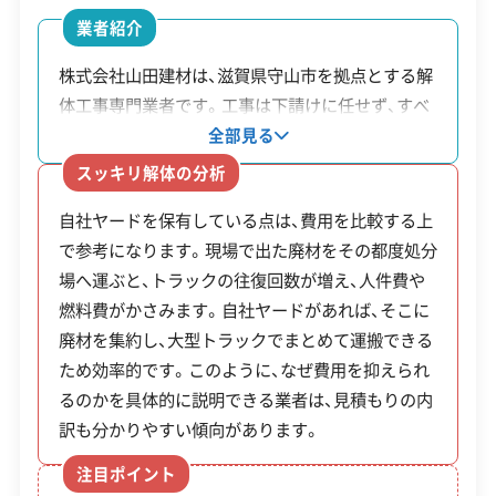
安全対策・リスク管理
(7)
ため、既存建物の解体が本格化します。
業者紹介
工事賠償責任保険
違反歴なし
表彰・受賞
現場清掃
株式会社山田建材は、滋賀県守山市を拠点とする解
これらの大規模プロジェクトは、周辺の職人や重機
ISO認証
電子マニフェスト
地域貢献・ボランティア
体工事専門業者です。工事は下請けに任せず、すべ
を確保する競争を生み出しています。そのため、一
て自社の職人が行っています。また、廃材を一時保
全部見る
管する自社ヤードを保有しているため、処分場への
般の家屋解体においても、タイトな工期管理と早め
顧客対応・サービス
(17)
スッキリ解体の分析
運搬回数を減らしコストを抑えることが可能です。
の業者選定が重要です。
自社ヤードを保有している点は、費用を比較する上
これらの取り組みによって、木造解体で坪23,000円
自社ホームページ
無料見積もり
不要品回収
不要品買取
で参考になります。現場で出た廃材をその都度処分
からという価格設定を実現しています。
不動産取引
補助金・助成金申請
土地活用
滅失登記
場へ運ぶと、トラックの往復回数が増え、人件費や
建設リサイクル届
近隣挨拶
翌営業日連絡
解体工事・空き家対策の補助金
燃料費がかさみます。自社ヤードがあれば、そこに
クレジットカード
解体ローン
SNS
土対応
日祝対応
廃材を集約し、大型トラックでまとめて運搬できる
年中無休
ため効率的です。このように、なぜ費用を抑えられ
るのかを具体的に説明できる業者は、見積もりの内
地震対策を目的とした旧耐震基準の木造住宅
訳も分かりやすい傾向があります。
※項目にカーソルを合わせると詳細な説明が表示されます。
や、危険な空き家の解体を対象とする補助金制
注目ポイント
度があります。予算が限られているため、早期