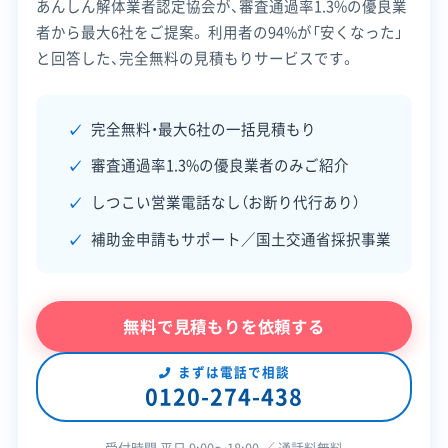
金
あんしん解体業者認定協会が、審査通過率1.3%の優良業
営業時間
9:00～19:00
大40万円）
者から最大6社をご提案。
利用者の94%が「安くなった」
営業日
月・火・水・木・金・土
と回答した、完全無料の見積もりサービスです。
老朽危
工事費の
特定空家等に準ずる危険
対応エリア
滋賀県、京都府
険空家
1/3〜2/3
度があると市に判定され
完全無料・最大6社の一括見積もり
除却補
（最大80万
建物構造
木造
鉄骨造
たもの。
審査通過率1.3%の優良業者のみご紹介
助
円）
対応業務
産業廃棄物収集運搬業
しつこい営業電話なし（お断り代行あり）
不用品回収業
土木工事業
これらの補助金は、いずれも工事の契約・着工前に
補助金申請もサポート／国土交通省採択事業
外構工事業
申請し、「交付決定」を受けることが絶対条件です。
公式HP
公式サイトを見る
また、予算がなくなり次第、年度の途中でも受付が
無料で見積もりを依頼する
許可番号
【建設業許可】
終わってしまうため、早めの相談と手続きをおすす
滋賀県知事：第022227号
めします。
【産業廃棄物収集運搬業許可】
まずは電話で相談
0120-274-438
滋賀県知事：第02500216435号
全部見る
※制度の最新情報や申請様式は、必ず自治体の公式
受付時間 平日 9:00〜18:00 ／ 通話料無料