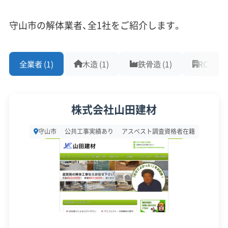
重機保有
守山市の解体業者、全1社をご紹介します。
守山市の解体市場で最も重要な動きが、2026年5月
対応工事
(10)
に竣工を予定している「村田製作所守山イノベーシ
全業者 (1)
木造 (1)
鉄骨造 (1)
RC造 (0)
アスベストレベル1,2除去
ブロック塀
土木工事
ョンセンター」の存在です。高さ約100m、最大
リフォーム工事
新築工事
外構工事
火災
杭抜き工事
1,600人の技術者が集まるこの巨大研究拠点の誕生
県外出張
樹木伐採
は、JR守山駅周辺の土地の価値を大きく押し上げま
株式会社山田建材
した。
保有資格
(9)
守山市
公共工事実績あり
アスベスト調査資格者在籍
この影響で、古い工場跡地や昭和期の木造住宅が
建設業許可
解体工事業登録
産業廃棄物収集運搬業許可
次々と解体され、高層マンションやビジネスホテル
産業廃棄物処分業許可
石綿作業主任者
建築物石綿含有建材調査者
解体工事施工技士
へと生まれ変わっています。さらに、この動きと連
1級土木施工管理技士
1級建設機械施工管理技士
動して「JR守山駅東口再整備事業」も進んでおり、
2026年度は駅直結の複合商業施設などを整備する