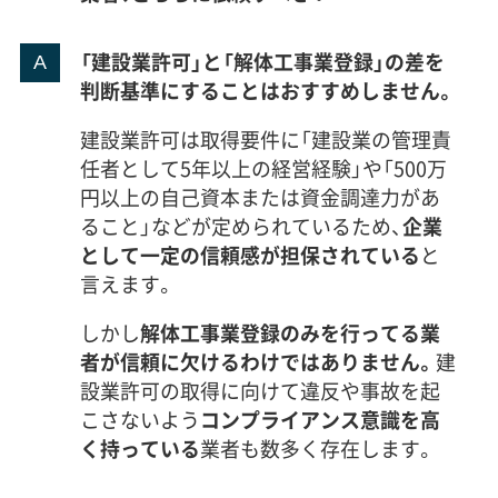
「建設業許可」と「解体工事業登録」の差を
守山市での解体工事は、村田製作所
判断基準にすることはおすすめしません。
の進出を核とする駅周辺の再開発
運営者 稲垣
建設業許可は取得要件に「建設業の管理責
動向を把握することが重要です。同
任者として5年以上の経営経験」や「500万
時に、旧中山道周辺の狭い道路や景
円以上の自己資本または資金調達力があ
観規制、蓮根畑跡地の軟弱地盤とい
ること」などが定められているため、
企業
として一定の信頼感が担保されている
と
った地域固有の制約に精通し、適切
言えます。
な対策を提案できる業者を選ぶこ
とが、費用と安全性の両面で成功の
しかし
解体工事業登録のみを行ってる業
者が信頼に欠けるわけではありません。
建
鍵です。
設業許可の取得に向けて違反や事故を起
こさないよう
コンプライアンス意識を高
く持っている
業者も数多く存在します。