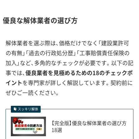
を使わず手作業で解体する「手壊し」の割合が増
え、工期が3倍以上、費用も他地域に比べ40%か
優良な解体業者の選び方
ら60%程度割高になる傾向があります。警察の
指導により交通誘導員の配置が必須となる現場
も多く、その人件費も見積もりに加算されます。
解体業者を選ぶ際は、価格だけでなく「建設業許可
の有無」「過去の行政処分歴」「工事賠償責任保険の
加入」など、多角的なチェックが必要です。以下の記
JR守山駅周辺は、村田製作所の新拠
事では、
優良業者を見極めるための18のチェックポ
点建設の影響で、まさに今、解体ラ
運営者 稲垣
イント
を専門家が詳しく解説しています。契約前に
ッシュが起きています。私がご相談
ぜひご一読ください。
を受ける中でも「職人さんが捕まら
ない」「重機のスケジュールが埋ま
スッキリ解体
っている」という声が増えていま
【完全版】優良な解体業者の選び方
す。こうしたエリアでは、地域での
18選
実績が豊富で、職人や重機をしっか