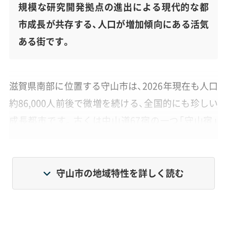
規模な研究開発拠点の進出による現代的な都
市成長が共存する、人口が増加傾向にある活気
ある街です。
滋賀県南部に位置する守山市は、2026年現在も人口
約86,000人前後で微増を続ける、全国的にも珍しい
成長都市です。古くは中山道67宿の一つ「守山宿」
として栄えた歴史を持ち、今なおその面影を残す街
並みが見られます。
守山市の地域特性を詳しく読む
一方で、近年は「村田製作所守山イノベーションセ
ンター」の建設など、最先端のハイテク産業が集積
する研究開発都市として大きく変化しています。歴