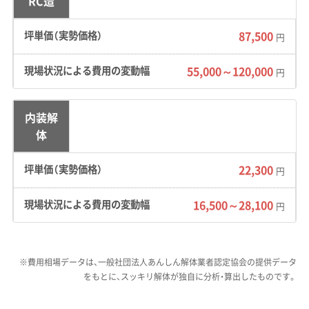
RC造
て蓮根畑が広がっていたエリアが多く、水分を
多く含んだ粘土質の軟弱地盤が特徴です。また、
87,500
円
琵琶湖から吹き下ろす局地風「比良おろし」が突
発的に発生するため、工事用の養生シートが風
55,000～120,000
円
を受け、足場が倒壊するリスクへの対策が欠か
せません。
内装解
体
道路事情：
中山道守山宿周辺は、江戸時代の街道
幅を維持している箇所が多く、道幅が非常に狭
22,300
円
くなっています。大型重機の進入が物理的に難
しいエリアや、終日一方通行の規制区間が存在
16,500～28,100
円
します。
費用への影響：
軟弱地盤で大型重機を使うには、
※費用相場データは、一般社団法人あんしん解体業者認定協会の提供データ
地盤を補強するための敷鉄板の二重敷きなど追
をもとに、スッキリ解体が独自に分析・算出したものです。
加コストが発生します。道が狭い現場では、機械