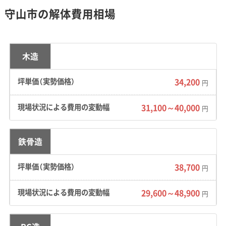
史的な街並みと未来的な開発が共存する、独自の魅
守山市の解体費用相場
力を持つエリアです。
木造
地形・道路事情と解体費用の傾向
34,200
円
31,100～40,000
円
かつての蓮根畑に由来する軟弱地盤と、旧宿場
町特有の狭い道路が、重機作業の制約や手壊し
鉄骨造
工事の必要性を生み、解体費用を押し上げる主
38,700
円
な要因になっています。
29,600～48,900
円
地形の特徴：
野洲川の扇状地末端に位置し、かつ