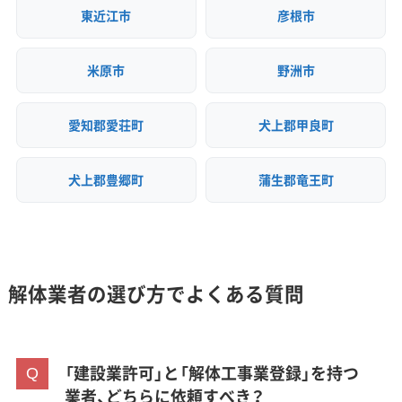
センター」は、市民の家庭ごみを処理する施設です。
東近江市
彦根市
そのため、事業活動である解体工事から出た木くず
やコンクリートがらなどの廃棄物は「産業廃棄物」
米原市
野洲市
と見なされ、持ち込むことは固く禁じられていま
愛知郡愛荘町
犬上郡甲良町
す。
犬上郡豊郷町
蒲生郡竜王町
解体業者は、市の許可を受けた産業廃棄物収集運搬
業者に処理を委託し、適正な中間処理施設へ搬入し
なければなりません。
解体業者の選び方でよくある質問
そして施主（発注者）は、不法投棄を防ぐため、廃棄
物が正しく処理されたことを証明する「マニフェス
ト（産業廃棄物管理票）」の写しを業者から受け取
「建設業許可」と「解体工事業登録」を持つ
り、保管する責任があります。
業者、どちらに依頼すべき？