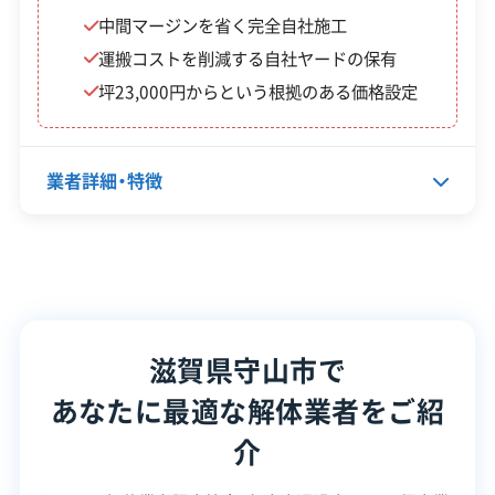
の申請が重要です。
中間マージンを省く完全自社施工
運搬コストを削減する自社ヤードの保有
坪23,000円からという根拠のある価格設定
補助金額・
制度名
対象・条件
率
業者詳細・特徴
木造住
昭和56年5月31日以前に
宅耐震
代表者名
山田隆広
最大60万
着工された木造住宅で、
対策除
円
耐震診断の総合評点が0.
所在地
滋賀県守山市矢島町1416番地の4
却事業
7未満のもの。
補助金
滋賀県守山市で
設立日
1997年
あなたに最適な解体業者をご紹
資本金
1,000万円
工事費の
空家解
介
1/3（上限1
1年以上使用されていな
電話番号
077-585-2098
体補助
0万円〜最
い個人所有の空き家。