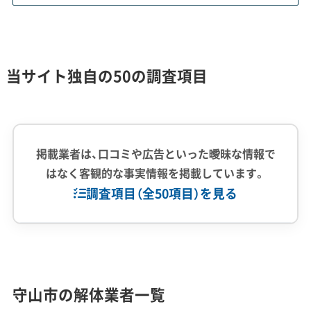
り確保できる会社を選ぶことが、工
事をスムーズに進めるための何よ
りのポイントです。
当サイト独自の50の調査項目
大規模開発が牽引する解体需要と特有
掲載業者は、口コミや広告といった曖昧な情報で
の課題
はなく客観的な事実情報を掲載しています。
調査項目（全50項目）を見る
2026年5月竣工予定の村田製作所研究拠点と、
企業経験・規模
(7)
それに連動するJR守山駅東口の再開発が、周辺
エリアの解体・建て替え需要を強力に牽引して
1,000件以上の実績
500件以上の実績
創業30年以上
守山市の解体業者一覧
います。
従業員30人以上
中間処理場保有
公共工事の経験