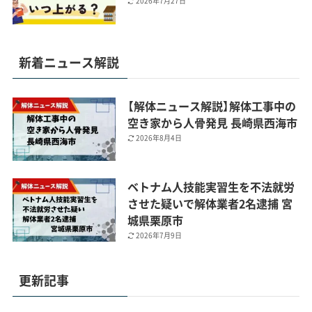
2026年7月27日
新着ニュース解説
【解体ニュース解説】解体工事中の
空き家から人骨発見 長崎県西海市
2026年8月4日
ベトナム人技能実習生を不法就労
させた疑いで解体業者2名逮捕 宮
城県栗原市
2026年7月9日
更新記事