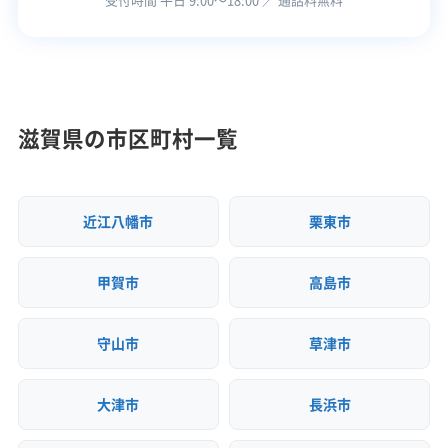
この解体業者の特徴
サイトをご確認ください。
守山市の公式サイトで詳細を見る
企業経
公共工事の経験
験・規模
滋賀県の市区町村一覧
対応工事
ブロック塀
土木工事
外構工事
廃棄物処理と分別ルール
県外出張
保有資格
建設業許可
解体工事業登録
近江八幡市
栗東市
解体工事で発生した廃棄物は「産業廃棄物」扱
産業廃棄物収集運搬業許可
いとなり、市の環境センターへは持ち込めませ
甲賀市
高島市
安全対
現場清掃
ん。法律に基づき、許可を得た専門業者への委
策・リス
ク管理
託が義務付けられています。
守山市
草津市
顧客対
不要品回収
滅失登記
応・サー
大津市
長浜市
自社ホームページ
無料見積もり
ビス
守山市の公共施設である「もりやまエコパーク環境
建設リサイクル届
近隣挨拶