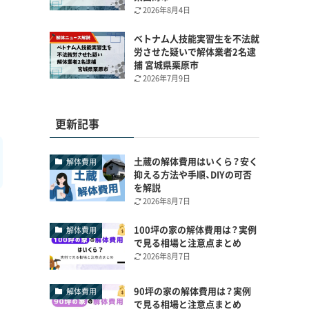
2026年8月4日
ベトナム人技能実習生を不法就
労させた疑いで解体業者2名逮
捕 宮城県栗原市
2026年7月9日
更新記事
土蔵の解体費用はいくら？安く
解体費用
抑える方法や手順、DIYの可否
を解説
2026年8月7日
100坪の家の解体費用は？実例
解体費用
で見る相場と注意点まとめ
2026年8月7日
90坪の家の解体費用は？実例
解体費用
で見る相場と注意点まとめ