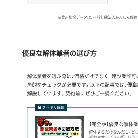
大正区のような歴史あるエリア
に散らばっている、というご相
※費用相場データは、一般社団法人あんしん解体
運営者 稲垣
っても、全員の同意がなければ始
な権利関係の整理から相談に乗
とが何より重要です。
優良な解体業者の選び方
「リトル沖縄」の歴史が影響する解体
解体業者を選ぶ際は、価格だけでなく「建設業許可の
角的なチェックが必要です。以下の記事では、
優良
解説しています。契約前にぜひご一読ください。
沖縄からの移住者が築いた濃厚なコミュニティ
大きく影響します。
スッキリ解体
【完全版】優良な解体業
大正区は、第一次世界大戦以降に沖縄県からの移住
解体するだけなんだし、ど
術力やサービスの質、トラ