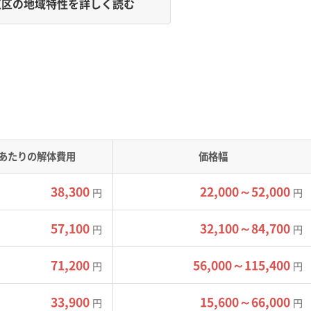
区の地域特性を詳しく読む
地盤であるため、解体工事では搬出計画と重機選定が費用を大
の地形で、大部分が軟弱な地盤で構成される「海抜ゼロメートル
むリスクや、工事の振動が近隣に伝わりやすい点には注意が必要
みはや大橋など数本の橋に限られます。これらの橋は特殊な構
あたりの解体費用
価格幅
められます。渋滞も頻発するため、工事のボトルネックになりが
、作業員の移動手段として使われるケースもあります。
38,300
22,000～52,000
円
円
、廃棄物の搬出費用が割高になる傾向があります。加えて、軟弱
57,100
32,100～84,700
円
円
小型の重機を使ったりする必要があるため、工期が延びて坪単
71,200
56,000～115,400
円
円
33,900
15,600～66,000
円
円