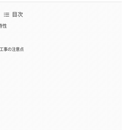
目次
特性
体工事の注意点