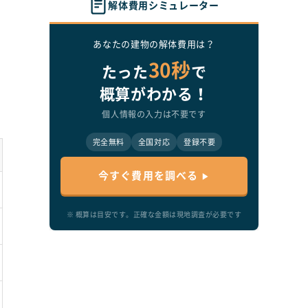
解体費用シミュレーター
あなたの建物の解体費用は？
30秒
たった
で
概算がわかる！
個人情報の入力は不要です
完全無料
全国対応
登録不要
造
今すぐ費用を調べる
※ 概算は目安です。正確な金額は現地調査が必要です
価