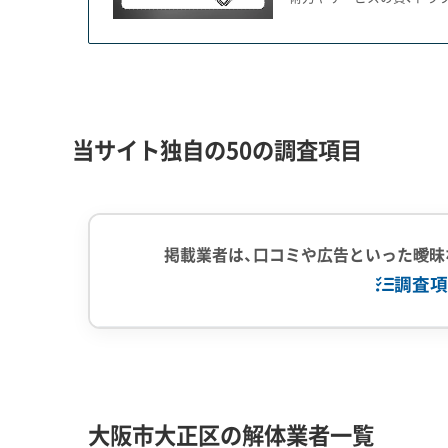
きました。この歴史が、解体工事に特有の注意点を
例えば、建物と土地の所有者が違う「借地権」や、
登記」の物件が少なくありません。
こうしたケースでは、解体の同意を得るために地
当サイト独自の50の調査項目
かかることもあります。
加えて、「ゆいまーる」の精神に代表される住民同
掲載業者は、口コミや広告といった曖昧
会長など地域に影響力のある方へ丁寧に説明する
調査項
解体工事・空き家対策の補助金
企業経験・規模
(7)
1,000件以
中間処理場保
大正区内の多くの木造密集エリアが対象となる
大阪市大正区の解体業者一覧