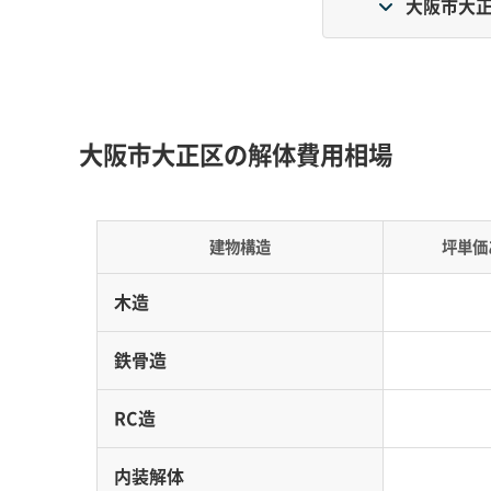
大阪市大正
周囲を川に囲まれ橋梁への依存度が高く、軟弱
きく左右します。
地形の特徴：
区の周囲は川と海に囲まれた島状
大阪市大正区の解体費用相場
地帯」です。この地盤の特性上、重機が沈み込
です。
道路事情：
陸路でのアクセスは千本松大橋やな
建物構造
坪単価
や急勾配があり、工事車両の通行には工夫が求
ちです。また、区内には7つの公営渡船があり
木造
費用への影響：
橋の渋滞で運搬効率が落ちると
鉄骨造
地盤対策として厚い敷鉄板を敷いたり、あえて
が上がる要因にもなります。
RC造
内装解体