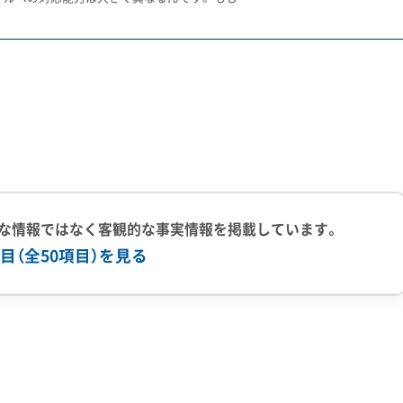
生んでいます。
相続登記がされないまま権利者が沖縄県などに点在する「相続
主や全国の相続人全員との交渉が必要で、着工までに長い時間
士の強い繋がりも特徴です。だからこそ、工事前の挨拶では町
な情報ではなく客観的な事実情報を掲載しています。
ことが、後のトラブルを防ぐ鍵になります。
目（全50項目）を見る
上の実績
500件以上の実績
創業30年以上
従業員30人以上
有
公共工事の経験
重機保有
大阪市の補助金制度があり、特に延焼リスクが高い一部地域で