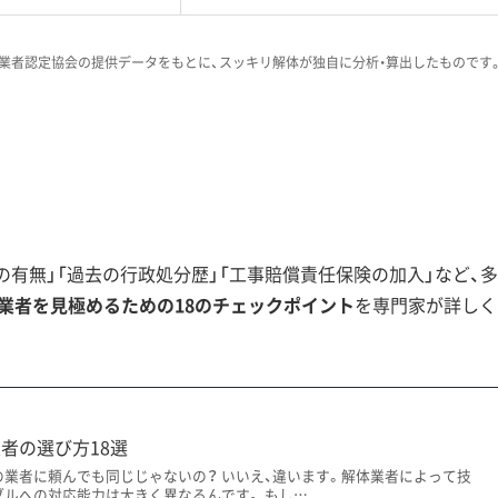
では、相続登記が未了のまま権利者が全国
談が本当に多いです。いざ解体しようと思
業者認定協会の提供データをもとに、スッキリ解体が独自に分析・算出したものです
められません。だからこそ、こうした複雑
ってくれる、経験豊富な業者を見つけるこ
工事の注意点
有無」「過去の行政処分歴」「工事賠償責任保険の加入」など、多
業者を見極めるための18のチェックポイント
を専門家が詳しく
と、それに伴う複雑な土地の権利関係が、解体前の合意形成に
者の選び方18選
者が多く集まり、「リトル沖縄」と呼ばれる独自の文化を築い
の業者に頼んでも同じじゃないの？ いいえ、違います。解体業者によって技
ブルへの対応能力は大きく異なるんです。 もし…