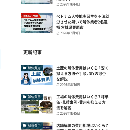
2026年8月4日
ベトナム人技能実習生を不法就
労させた疑いで解体業者2名逮
捕 宮城県栗原市
2026年7月9日
更新記事
土蔵の解体費用はいくら？安く
解体費用
抑える方法や手順、DIYの可否
を解説
2026年8月6日
工場の解体費用はいくら？坪単
解体費用
価・見積事例・費用を抑える方
法を解説
2026年8月5日
店舗解体の費用相場はいくら？
解体費用