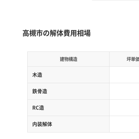
丘陵地の造成地や昔ながらの城下町といった多
く変わりやすいのが特徴です。
高槻市の解体費用相場
地形の特徴：
北部の「日吉台」や「南平台」のよ
中心部は高槻城の城下町として栄えた歴史があ
建物構造
坪単
道路事情：
市を東西に走る国道171号線は、慢
地には、城下町だった頃のまま、トラックが入
木造
費用への影響：
丘陵地では古い擁壁の補強や直
階段があったりして重機が入れない現場では、
鉄骨造
り、坪単価が平地の1.5倍から2倍に上がるこ
RC造
内装解体
私がこれまでに見てきた失敗例
です。高槻市のような丘陵地では