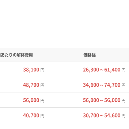
様な地形があり、擁壁の状態や道の幅によって解体費用が大き
うな丘陵地には、山を切り開いたニュータウンが広がっています
り、樫田地区などは山間部ならではの地形です。
価あたりの解体費用
価格幅
性的に渋滞しやすい主要道路です。一方で富田地区などの旧市街
れないような4m未満の狭い道が網の目のように残っています。
38,100
26,300～61,400
円
円
しに追加費用がかかる可能性があります。また、道が狭かったり
人の手で壊し、小さなトラックで何度も廃材を運び出す必要が
48,700
34,600～74,700
円
円
とも珍しくありません。
56,000
56,000～56,000
円
円
40,700
30,700～54,600
円
円
で特に多いのが、古い擁壁の崩落トラブル
、見積もりの段階で『擁壁の安全性』につ