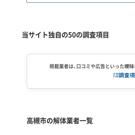
次に、江戸時代の面影が残る富田地区のような「景
す。工事中のシートのデザインや色にまで指定が
ともあるため、工事を始める前に市との打ち合わせ
当サイト独自の50の調査項目
そしてJR高槻駅周辺などお店やビルが集まるエリ
く、夜間に工事をせざるを得ないケースも多くあり
常に近いため、特殊な工法や厳重な養生（シート
掲載業者は、口コミや広告といった曖昧
す。
調査項
解体工事・空き家対策の補助金
企業経験・規模
(7)
1,000件以
中間処理場保
高槻市の解体業者一覧
2018年の地震をきっかけに、特に危険なブロ
対応工事
(10)
アスベストレ
い補助制度があります。