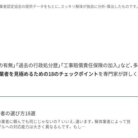
合は補強の提案までしてくれる業者を選ぶ
業者認定協会の提供データをもとに、スッキリ解体が独自に分析・算出したものです
ぐための重要なポイントです。
の解体注意点
有無」「過去の行政処分歴」「工事賠償責任保険の加入」など、多
慮、駅周辺の工事の制約など、エリアごとの特性を深く理解す
業者を見極めるための18のチェックポイント
を専門家が詳しく
きく変わります。まず、日吉台や南平台といった北部丘陵地の
者の選び方18選
を支える「擁壁」の老朽化が深刻な問題です。建物を解体する
の業者に頼んでも同じじゃないの？ いいえ、違います。解体業者によって技
があるため、工事前に擁壁の状態調査や補強計画が欠かせま
ブルへの対応能力は大きく異なるんです。 もし…