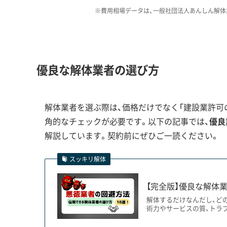
運営者 稲垣
いて具体的に説明し、必要な場
※費用相場データは、一般社団法人あんしん解体
のが、後々の追加費用や事故を防
優良な解体業者の選び方
『3つの顔』を持つ街、高槻市エリア別
解体業者を選ぶ際は、価格だけでなく「建設業許可の
北部丘陵地の擁壁リスク、歴史地区の景観への配
角的なチェックが必要です。以下の記事では、
優良
ることが重要です。
解説しています。契約前にぜひご一読ください。
スッキリ解体
高槻市での解体工事は、場所によって注意点が大
【完全版】優良な解体業
ュータウンでは、造成から半世紀以上が経ち、宅地
解体するだけなんだし、ど
土からの圧力バランスが崩れ、擁壁が壊れる危険
術力やサービスの質、トラ
ん。