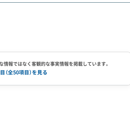
観形成重点地区」では、景観を守るためのルールに注意が必要
あったり、解体後の土地に木を植えるよう条件が付いたりする
が求められます。
アでは、日中の人通りが多いため騒音や振動への配慮が特に厳
ます。その分、人件費が割高になるうえ、隣のビルとの距離も
などでの保護）が必要になり、業者には高い技術力が求められ
な情報ではなく客観的な事実情報を掲載しています。
目（全50項目）を見る
上の実績
500件以上の実績
創業30年以上
従業員30人以上
有
公共工事の経験
重機保有
ック塀の撤去に対して最大300万円という、全国的に見ても手厚
ベル1,2除去
ブロック塀
土木工事
リフォーム工事
新築工事