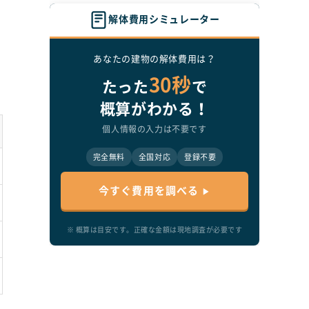
解体費用シミュレーター
あなたの建物の解体費用は？
30秒
。
たった
で
概算がわかる！
個人情報の入力は不要です
完全無料
全国対応
登録不要
今すぐ費用を調べる
あ
※ 概算は目安です。正確な金額は現地調査が必要です