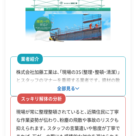
設立日
2002年2月
無を必ず確認することが重要です。
顧客対
自社ホームページ
無料見積もり
資本金
2,500万円
応・サー
建設リサイクル届
近隣挨拶
土対応
ビス
電話番号
072-883-9977
門真市の解体工事は、特に北部地区
の防災問題を解決したいという行
運営者 稲垣
営業時間
8:30～18:00
政の強い意向を反映した、「最大224
営業日
月・火・水・木・金
業者紹介
万円」の高額補助金が一番の特徴で
対応エリア
大阪府
す。その一方で、軟弱な地盤や狭い
株式会社加藤工業は、「現場の3S（整理・整頓・清潔）」
道路といった条件から工事費用が
とスタッフのマナーを重視する業者です。資材の散
建物構造
木造
乱による事故防止や粉塵の飛散抑制など、安全管理
高くなりやすいのも事実です。こう
全部見る
対応業務
産業廃棄物収集運搬業
と近隣環境への配慮を徹底しています。スタッフの
した難しい条件に対応できる技術
スッキリ解体の分析
土木工事業
外構工事業
礼儀正しい対応でトラブルを未然に防ぐほか、大規
力と、複雑な補助金制度を熟知した
現場が常に整理整頓されていると、近隣住民に丁寧
模な工事を請け負える「特定建設業許可」も取得し
公式HP
公式サイトを見る
業者を選ぶことが、工事を成功させ
な作業姿勢が伝わり、粉塵の飛散や事故のリスクも
ています。
る鍵です。
抑えられます。スタッフの言葉遣いや態度が丁寧で
SNS