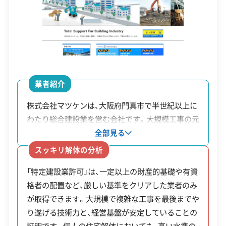
地内の建築
て）
工された旧耐震基準の木造
物除却補助
資本金
800万円
※
住宅であること、などの条件
（特定エリ
工
があります。
電話番号
072-888-3269
ア）
事
営業時間
8:00～18:00
費
業者紹介
営業日
月・火・水・木・金・土
の
株式会社マツケンは、大阪府門真市で半世紀以上に
2/3
対応エリア
大阪府、京都府、兵庫県、奈良県
わたり総合建設業を営む会社です。大規模工事の元
最
請けを担うために必要な「特定建設業許可」を取得
建物構造
全部見る
木造
鉄骨造
RC造
SRC造
内装解体
しています。イオンモール寝屋川の解体工事や京都
大3
スッキリ解体の分析
競馬場の整備工事など、大規模なプロジェクトに携
0万
対応業務
産業廃棄物収集運搬業
「特定建設業許可」は、一定以上の財産的基礎や有資
わった確かな実績を持ちます。
円
不用品回収業
不動産取引業
格者の配置など、厳しい基準をクリアした業者のみ
（戸
が取得できます。大規模で複雑な工事を最後までや
公式HP
公式サイトを見る
老朽危険空
市街化区域内にあり、1年以
建
り遂げる技術力と、経営基盤が安定していることの
家解体補助
上使われていない危険な木
許可番号
【建設業許可】
証明です。個人の住宅解体においても、高い水準の