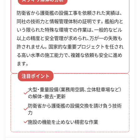
対応業務
産業廃棄物収集運搬業
の機能を止めずに大規模な設備を入れ替えるなど、
リフォーム工事業
防衛省から護衛艦の設備工事を依頼された実績は、
プロジェクト全体の進行に合わせた難しい調整に
同社の技術力と情報管理体制の証明です。艦船内と
も対応します。
公式HP
公式サイトを見る
いう限られた特殊な環境での作業は、一般的なビル
以上の精度と安全管理が求められ、万が一の失敗も
許可番号
【建設業許可】
大阪府知事：第136591号
許されません。国家的な重要プロジェクトを任され
【産業廃棄物収集運搬業許可】
る高い水準の施工能力で、複雑な依頼も安全に進め
大阪府知事：第02700134874号
全部見る
ます。
京都府知事：第02600134874号
兵庫県知事：第02803134874号
注目ポイント
この解体業者の特徴
奈良県知事：第02900134874号
和歌山県知事：第03000134874号
大型・重量設備（業務用空調、立体駐車場など）
の解体・撤去・更新
企業経
創業30年以上
験・規模
防衛省から護衛艦の設備交換を請け負う技術
力
対応工事
リフォーム工事
施設の機能を止めない精密な作業
保有資格
建設業許可