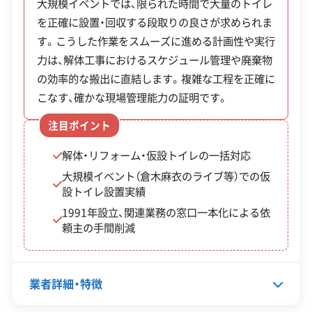
大規模イベントでは、限られた時間で大量のトイレ
わる現場での対応力と管理能力を備えています。
を正確に設置・回収する段取りの良さが求められま
公式HP
公式サイトを見る
す。こうした作業をスムーズに進める計画性や実行
力は、解体工事におけるスケジュール管理や廃棄物
許可番号
【建設業許可】
大阪府知事：第140870号
の効率的な搬出に直結します。複雑な工程を正確に
【産業廃棄物収集運搬業許可】
こなす、確かな現場管理能力の証明です。
大阪府知事：第02700177048号
全部見る
京都府知事：第02600177048号
注目ポイント
兵庫県知事：第02803177048号
この解体業者の特徴
解体・リフォーム・仮設トイレの一括対応
奈良県知事：第02900177048号
和歌山県知事：第03000177048号
大規模イベント（倉木麻衣のライブ等）での仮
設トイレ設置実績
企業経
公共工事の経験
験・規模
1991年設立、関連業務の窓口一本化による依
頼主の手間削減
保有資格
建設業許可
産業廃棄物収集運搬業許可
業者詳細・特徴
安全対
違反歴なし
現場清掃
策・リス