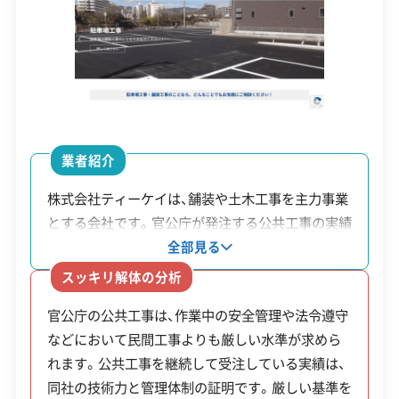
サイトをご確認ください。
顧客対
自社ホームページ
無料見積もり
資本金
2,000万円
応・サー
門真市の公式サイトで詳細を見る
不要品回収
不動産取引
土地活用
ビス
電話番号
06-6903-3200
建設リサイクル届
近隣挨拶
土対応
営業時間
9:00～19:00
廃棄物処理と分別ルール
営業日
月・火・水・木・金・土
業者紹介
対応エリア
大阪府
株式会社ティーケイは、舗装や土木工事を主力事業
市のクリーンセンターは建築廃材を受け入れ
とする会社です。官公庁が発注する公共工事の実績
建物構造
木造
鉄骨造
RC造
ていないため、解体工事で出た廃棄物は、許可
を数多く持ち、その高い技術水準と安全管理基準を
全部見る
を持つ専門業者による適正な処理が法律で義
対応業務
産業廃棄物収集運搬業
一般的な解体工事にも活かしています。解体後の土
スッキリ解体の分析
土木工事業
新築工事業
務付けられています。
地を駐車場や更地として整備する工程までまとめ
外構工事業
官公庁の公共工事は、作業中の安全管理や法令遵守
て任せられます。
などにおいて民間工事よりも厳しい水準が求めら
公式HP
公式サイトを見る
れます。公共工事を継続して受注している実績は、
門真市の解体工事で出る木くず、コンクリートガ
同社の技術力と管理体制の証明です。厳しい基準を
許可番号
【建設業許可】