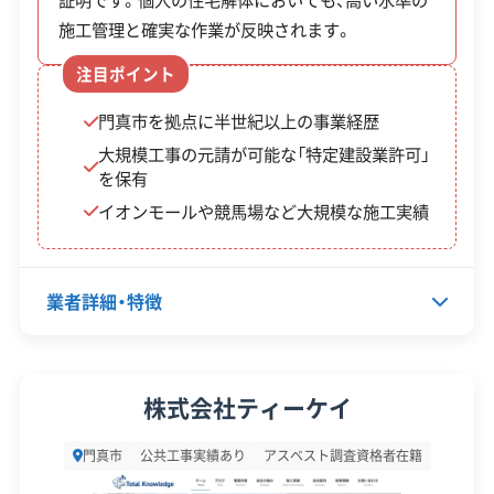
て）
金（一般エリ
造住宅で、市の現地調査によ
大阪府知事：第159230号
施工管理と確実な作業が反映されます。
※
【産業廃棄物収集運搬業許可】
ア）
る認定が必要です。
工
大阪府知事：第02700232563号
注目ポイント
全部見る
京都府知事：02600232563号
事
門真市を拠点に半世紀以上の事業経歴
兵庫県知事：第02803232563号
費
この解体業者の特徴
奈良県知事：第02900232563号
大規模工事の元請が可能な「特定建設業許可」
の
を保有
企業経
創業30年以上
イオンモールや競馬場など大規模な施工実績
1/2
験・規模
対応工事
ブロック塀
火災
県外出張
補助金の申請は、必ず工事の契約や着工の前に済ま
業者詳細・特徴
せてください。また、所有者が亡くなっている場合
保有資格
建設業許可
は相続人全員の同意書が必要になるなど、手続きに
産業廃棄物収集運搬業許可
代表者名
中道覚
はいくつか注意点があります。
株式会社ティーケイ
安全対
工事賠償責任保険
違反歴なし
所在地
大阪府門真市本町21-21
策・リス
現場清掃
門真市
公共工事実績あり
アスベスト調査資格者在籍
※制度の最新情報や申請様式は、必ず自治体の公式
ク管理
設立日
2001年5月1日