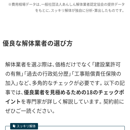
※費用相場データは、一般社団法人あんしん解体業者認定協会の提供データ
より3割から5割ほど高くなる主な要因です。加
をもとに、スッキリ解体が独自に分析・算出したものです。
えて、隣家と壁を共有する「長屋」の切り離し解
体も多く、その場合は壁の補修などで追加費用
がかかることもあります。
優良な解体業者の選び方
門真市の、特に補助金対象エリアの
解体業者を選ぶ際は、価格だけでなく「建設業許可
ような密集地では、隣家との距離が
運営者 稲垣
の有無」「過去の行政処分歴」「工事賠償責任保険の
非常に近く「壁の補修」や「境界線」
加入」など、多角的なチェックが必要です。以下の記
をめぐるトラブル相談が後を絶ち
事では、
優良業者を見極めるための18のチェックポ
ません。だからこそ、見積もりの段
イント
を専門家が詳しく解説しています。契約前に
階で「隣家への配慮」や「万が一の補
ぜひご一読ください。
償」について具体的に説明してくれ
る、誠実な業者を選ぶことが何より
スッキリ解体