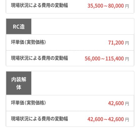
入すると地面が沈むリスクがあります。基礎を
35,500～80,000
円
撤去する際も、隣の家へ影響が出ないよう細心
の注意が求められます。
RC造
道路事情：
特に市の北部（小路町、元町など）は、
71,200
円
昔の農地が一気に宅地になったため、当時の農
道やあぜ道がそのまま生活道路として使われて
56,000～115,400
円
いる場所が少なくありません。道幅が4メートル
未満の「狭あい道路」が迷路のように入り組んで
内装解
いるのが特徴です。
体
費用への影響：
狭い道のために重機やダンプト
42,600
円
ラックが現場に入れず、「手壊し」での解体や、一
輪車で廃材を運び出す「小運搬」という作業が必
42,600～42,600
円
須になるケースが多々あります。これが人件費
と工期を増やし、結果として坪単価が他の地域