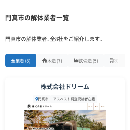
す背景には、深刻な防災上の問題があります。特に
1,000件以上の実績
500件以上の実績
創業30年以上
小路町、元町、本町、石原町、大倉町の5町は、戦後に
門真市の解体業者一覧
従業員30人以上
中間処理場保有
公共工事の経験
計画なく市街地が広がったため、木造住宅が非常に
重機保有
高い密度でひしめき合っています。
門真市の解体業者、全8社をご紹介します。
対応工事
(10)
これらの地区は道が狭く、地震や火災が起きた際に
全業者 (8)
木造 (7)
鉄骨造 (5)
RC造 (5)
消防車が入れないことから、大阪府によって「地震
アスベストレベル1,2除去
ブロック塀
土木工事
リフォーム工事
新築工事
外構工事
火災
杭抜き工事
時等に著しく危険な密集市街地」に指定されている
県外出張
樹木伐採
のです。ひとたび火事が起きれば、一気に燃え広が
株式会社ドリーム
る危険性が高いエリアです。
保有資格
(9)
門真市
アスベスト調査資格者在籍
だからこそ行政は、市民の命を守る最優先課題とし
建設業許可
解体工事業登録
産業廃棄物収集運搬業許可
て、このエリアを燃えにくい街にする「不燃化」を進
産業廃棄物処分業許可
石綿作業主任者
めています。この特定エリアの解体工事に「最大
建築物石綿含有建材調査者
解体工事施工技士