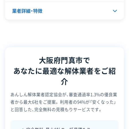
対応エリア
大阪府、兵庫県、京都府、奈良県、
業者詳細・特徴
滋賀県、和歌山県、三重県
建物構造
木造
鉄骨造
RC造
内装解体
代表者名
下川隆太
対応業務
産業廃棄物収集運搬業
所在地
大阪府門真市速見町2番12号
土木工事業
大阪府門真市で
設立日
1998年5月
公式HP
公式サイトを見る
あなたに最適な解体業者をご紹
資本金
1,000万円
許可番号
【建設業許可​】
介
大阪府知事：第127242号
電話番号
06-6916-7333
【産業廃棄物収集運搬業許可】
大阪府知事：第02700160069号
あんしん解体業者認定協会が、審査通過率1.3%の優良業
全部見る
営業時間
9:00～19:00
兵庫県知事：第02805160069号
者から最大6社をご提案。
利用者の94%が「安くなった」
京都府知事：第02600160069号
営業日
月・火・水・木・金・土
と回答した、完全無料の見積もりサービスです。
この解体業者の特徴
奈良県知事：第02900160069号
対応エリア
大阪府、兵庫県、京都府、奈良県、
安全対
和歌山県、滋賀県、愛知県、岐阜
違反歴なし
現場清掃