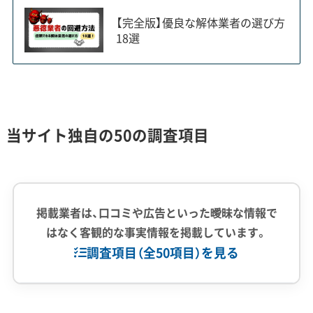
も大切です。
【完全版】優良な解体業者の選び方
18選
防災上の課題と『最大224万円』の補助
金制度
当サイト独自の50の調査項目
市の北部は防災上「火薬庫」のような危険な密
集地とされ、行政が最大224万円という破格の
掲載業者は、口コミや広告といった曖昧な情報で
補助金で古い家屋の解体を強く後押ししてい
はなく客観的な事実情報を掲載しています。
ます。
調査項目（全50項目）を見る
門真市が特定の地域にこれほど手厚い補助金を出
企業経験・規模
(7)