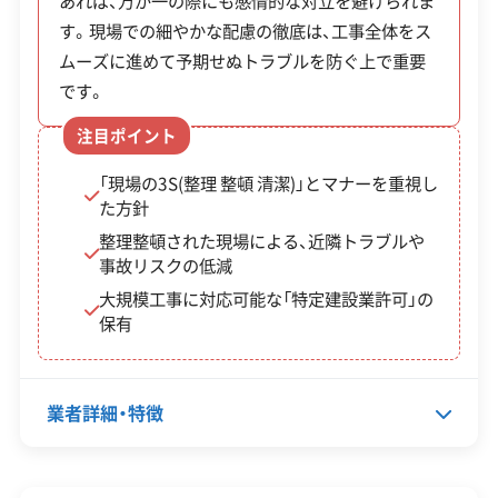
あれば、万が一の際にも感情的な対立を避けられま
許可番号
【建設業許可】
す。現場での細やかな配慮の徹底は、工事全体をス
大阪府知事：第119235号
ムーズに進めて予期せぬトラブルを防ぐ上で重要
【産業廃棄物収集運搬業許可】
です。
大阪府知事：第02700097498号
全部見る
注目ポイント
この解体業者の特徴
「現場の3S(整理 整頓 清潔)」とマナーを重視し
た方針
企業経
公共工事の経験
整理整頓された現場による、近隣トラブルや
験・規模
事故リスクの低減
大規模工事に対応可能な「特定建設業許可」の
対応工事
土木工事
外構工事
保有
保有資格
建設業許可
業者詳細・特徴
安全対
違反歴なし
現場清掃
策・リス
ク管理
代表者名