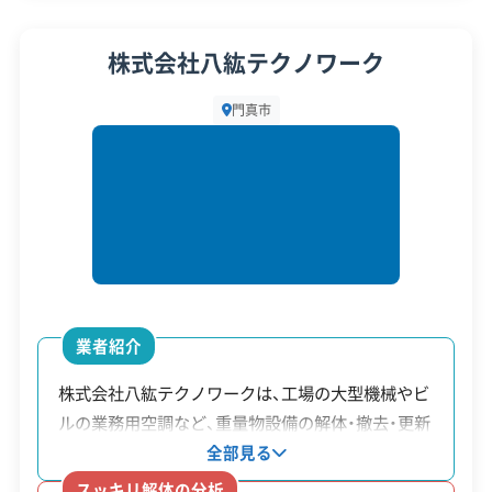
ク管理
代表者名
宮下治
株式会社八紘テクノワーク
顧客対
自社ホームページ
無料見積もり
所在地
大阪府門真市東田町18番6-201号
応・サー
建設リサイクル届
近隣挨拶
土対応
門真市
ビス
設立日
1991年11月
資本金
500万円
電話番号
06-6904-3277
営業時間
9:00～19:00
営業日
月・火・水・木・金・土
業者紹介
対応エリア
大阪府、京都府、兵庫県、奈良県、
株式会社八紘テクノワークは、工場の大型機械やビ
和歌山県
ルの業務用空調など、重量物設備の解体・撤去・更新
を専門とする会社です。単に壊すだけでなく、設備
建物構造
全部見る
木造
内装解体
の搬出入から据付まで繊細な作業を行います。施設
スッキリ解体の分析