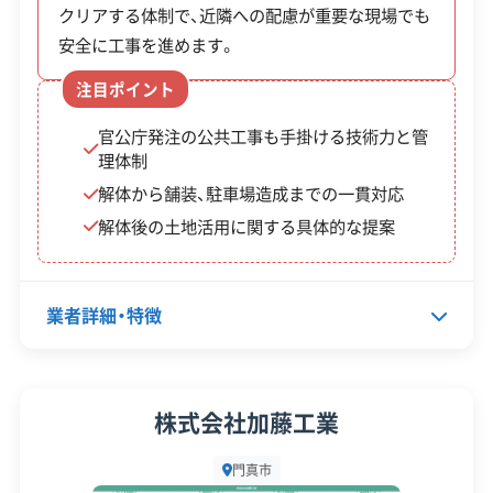
ラ、石膏ボードといった建築廃材は「産業廃棄物」に
大阪府知事：第117172号
クリアする体制で、近隣への配慮が重要な現場でも
【産業廃棄物収集運搬業許可】
あたるため、市のクリーンセンター（環境センター）
安全に工事を進めます。
大阪府知事：第02700134272号
全部見る
へは一切持ち込めません。
兵庫県知事：第02803134272号
注目ポイント
京都府知事：第02600134272号
官公庁発注の公共工事も手掛ける技術力と管
この解体業者の特徴
奈良県知事：第02900134272号
これらの廃棄物は、産業廃棄物収集運搬業の許可を
理体制
尼崎市長：第07103134272号
持つ専門業者が回収し、市内の「松園建設株式会社」
解体から舗装、駐車場造成までの一貫対応
企業経
創業30年以上
公共工事の経験
験・規模
のような民間の中間処理施設へ運ぶ必要がありま
解体後の土地活用に関する具体的な提案
重機保有
す。このルールは厳格です。
対応工事
土木工事
県外出張
業者詳細・特徴
適正に処理したことを証明する「マニフェスト（産
保有資格
建設業許可
業廃棄物管理票）」は、補助金の完了報告でも提出が
産業廃棄物収集運搬業許可
求められます。万が一、業者が不法投棄をした場合、
代表者名
北山哲司
株式会社加藤工業
安全対
違反歴なし
現場清掃
工事を依頼した施主様も責任を問われる可能性が
所在地
大阪府門真市三ツ島6丁目24-19
策・リス
ク管理
門真市
あります。だからこそ、業者を選ぶ際には許可の有