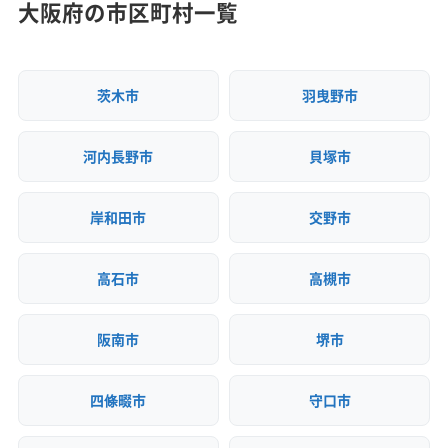
滋賀県知事：第02501176979号
大阪府の市区町村一覧
京都府知事：第02600176979号
大阪府知事：第02700176979号
兵庫県知事：第02803176979号
茨木市
羽曳野市
奈良県知事：第02900176979号
河内長野市
貝塚市
岸和田市
交野市
高石市
高槻市
阪南市
堺市
四條畷市
守口市