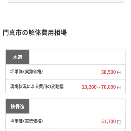
体の課題です。
地形・道路事情と解体費用の傾向
門真市の解体費用相場
かつて湖だった歴史からくる軟弱地盤と、昔の
木造
農道がそのまま生活道路になった狭い道が多
38,500
円
く、手作業での解体が増えるため費用は高くな
る傾向にあります。
23,200～70,000
円
鉄骨造
地形の特徴：
市の大部分は、かつて「河内湖」だっ
た場所が陸地になった土地です。だからこそ、地
51,700
円
盤は水分を多く含んだ軟弱な地質で、重機を搬