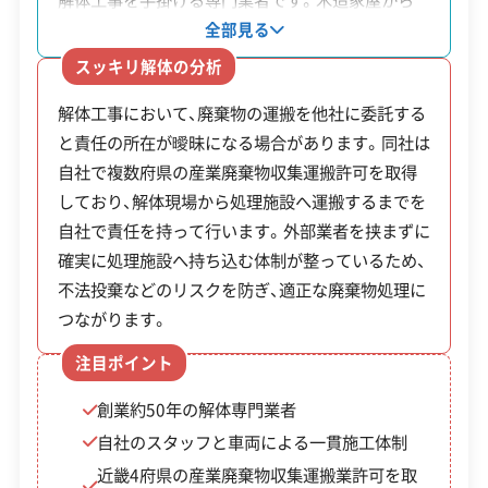
建物構造
木造
鉄骨造
RC造
RC造のビル、外構解体まで幅広く対応し、現地調査
全部見る
対応業務
産業廃棄物収集運搬業
から実際の工事まで自社のスタッフと車両で完結
スッキリ解体の分析
させます。大阪・兵庫・京都・奈良の4府県で産業廃
公式HP
公式サイトを見る
解体工事において、廃棄物の運搬を他社に委託する
棄物収集運搬業許可を取得し、廃棄物を責任を持っ
と責任の所在が曖昧になる場合があります。同社は
て管理します。
許可番号
【建設業許可】
自社で複数府県の産業廃棄物収集運搬許可を取得
大阪府知事：第096680号
【産業廃棄物収集運搬業許可】
しており、解体現場から処理施設へ運搬するまでを
大阪府知事：第02700076074号
自社で責任を持って行います。外部業者を挟まずに
全部見る
確実に処理施設へ持ち込む体制が整っているため、
不法投棄などのリスクを防ぎ、適正な廃棄物処理に
この解体業者の特徴
つながります。
企業経
創業30年以上
注目ポイント
験・規模
創業約50年の解体専門業者
保有資格
建設業許可
自社のスタッフと車両による一貫施工体制
近畿4府県の産業廃棄物収集運搬業許可を取
安全対
違反歴なし
現場清掃