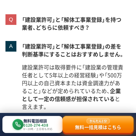
「建設業許可」と「解体工事業登録」を持つ
業者、どちらに依頼すべき？
「建設業許可」と「解体工事業登録」の差を
判断基準にすることはおすすめしません。
建設業許可は取得要件に「建設業の管理責
任者として5年以上の経営経験」や「500万
円以上の自己資本または資金調達力があ
ること」などが定められているため、
企業
として一定の信頼感が担保されている
と
言えます。
しかし
解体工事業登録のみを行ってる業
無料電話相談
かんたん1分
0120-274-438
無料一括見積はこちら
者が信頼に欠けるわけではありません。
建
8〜20時／土日祝も対応
設業許可の取得に向けて違反や事故を起