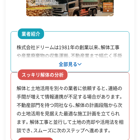
224万円」という異例の高額補助金が出るのは、自己
1級土木施工管理技士
1級建設機械施工管理技士
負担をほぼゼロにしてでも解体を進めたいという
安全対策・リスク管理
(7)
強い意志の表れです。これは単なる空き家対策では
業者紹介
なく、街の中に延焼を防ぐための空き地（防火帯）を
工事賠償責任保険
違反歴なし
表彰・受賞
現場清掃
株式会社ドリームは1981年の創業以来、解体工事
作る公共投資といえます。
ISO認証
電子マニフェスト
地域貢献・ボランティア
や産業廃棄物の収集運搬、不動産業まで幅広く手掛
ける会社です。グループ会社に不動産部門を持ち、
全部見る
建物の解体から整地、その後の土地売却や活用まで
顧客対応・サービス
(17)
スッキリ解体の分析
解体工事・空き家対策の補助金
まとめて相談可能です。アスベストの専門資格を持
解体と土地活用を別々の業者に依頼すると、連絡の
つスタッフが在籍し、調査から除去まで自社で対応
自社ホームページ
無料見積もり
不要品回収
不要品買取
手間が増えて情報連携が不足する場合があります。
します。
不動産取引
補助金・助成金申請
土地活用
滅失登記
不動産部門を持つ同社なら、解体の計画段階から次
市内全域で使える補助金に加え、特に北部の密
建設リサイクル届
近隣挨拶
翌営業日連絡
の土地活用を見据えた最適な施工計画を立てられ
クレジットカード
解体ローン
SNS
土対応
日祝対応
集市街地では最大224万円という、全国でもト
ます。解体工事と並行して土地の売却や活用法を相
年中無休
ップクラスの高額な補助制度を利用できます。
談でき、スムーズに次のステップへ進めます。