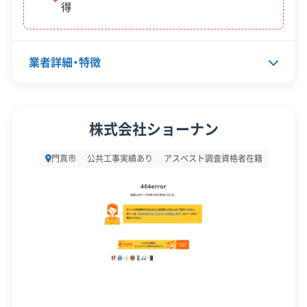
得
策・リス
ク管理
顧客対
業者詳細・特徴
自社ホームページ
無料見積もり
応・サー
建設リサイクル届
近隣挨拶
土対応
ビス
代表者名
辰巳英元
株式会社ショーナン
所在地
大阪府門真市桑才新町2-7
門真市
公共工事実績あり
アスベスト調査資格者在籍
設立日
-
資本金
900万円
電話番号
06-6908-2895
営業時間
9:00～19:00
営業日
月・火・水・木・金・土