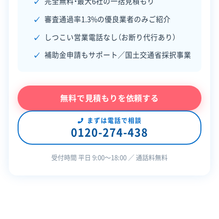
完全無料・最大6社の一括見積もり
策・リス
県、三重県、東京都、神奈川県、千
ク管理
審査通過率1.3%の優良業者のみご紹介
葉県、埼玉県、栃木県、茨城県
しつこい営業電話なし（お断り代行あり）
顧客対
自社ホームページ
無料見積もり
建物構造
内装解体
応・サー
補助金申請もサポート／国土交通省採択事業
建設リサイクル届
近隣挨拶
ビス
対応業務
産業廃棄物収集運搬業
不用品回収業
無料で見積もりを依頼する
公式HP
公式サイトを見る
許可番号
【建設業許可】
まずは電話で相談
0120-274-438
大阪府知事：第137112号
【産業廃棄物収集運搬業許可】
埼玉県知事：第01100176979号
受付時間 平日 9:00〜18:00 ／ 通話料無料
全部見る
千葉県知事：第01200176979号
東京都知事：第01300176979号
神奈川県知事：第01400176979号
岐阜県知事：第02100176979号
愛知県知事：第02300176979号