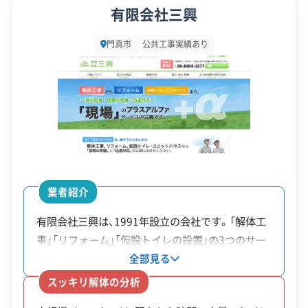
加藤真一
有限会社三興
顧客対
自社ホームページ
無料見積もり
応・サー
所在地
大阪府門真市江端町39-19
建設リサイクル届
近隣挨拶
SNS
ビス
門真市
公共工事実績あり
土対応
設立日
2009年9月25日
資本金
2,500万円
電話番号
072-800-3056
営業時間
9:00～19:00
営業日
月・火・水・木・金・土
業者紹介
対応エリア
大阪府、京都府、兵庫県、奈良県、
有限会社三興は、1991年設立の会社です。「解体工
滋賀県、和歌山県
事」「リフォーム」「仮設トイレの設置」の3つのサー
ビスをまとめて提供し、別々の業者を探す手間を省
建物構造
全部見る
木造
鉄骨造
RC造
内装解体
きます。有名アーティストのライブや大規模なマラ
スッキリ解体の分析
対応業務
産業廃棄物収集運搬業
ソン大会で仮設トイレの設置を担当し、大人数が関
新築工事業