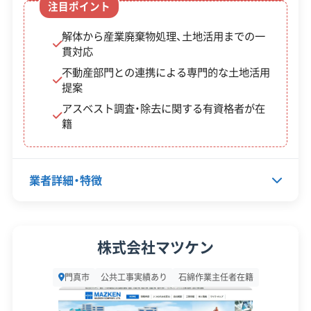
注目ポイント
※項目にカーソルを合わせると詳細な説明が表示されます。
解体から産業廃棄物処理、土地活用までの一
補
貫対応
助
不動産部門との連携による専門的な土地活用
提案
制度名
金
対象・条件
アスベスト調査・除去に関する有資格者が在
額・
籍
率
最
業者詳細・特徴
大2
24
代表者名
吉川航平
万
株式会社マツケン
地震時等に
円
対象エリア（小路町、元町、本
所在地
大阪府門真市三ツ島5丁目8-33レ
著しく危険
（戸
町、石原町、大倉町）に建ち、
門真市
公共工事実績あり
石綿作業主任者在籍
ッツダイキ1階
な密集市街
建
昭和56年5月31日以前に着
設立日
1981年