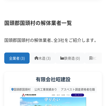
村の全域が「国頭村景観計画」の対象です。解体後に
企業経験・規模
(7)
家を建て直す場合、外壁の色（彩度2以下、明度8以上
など）や建物の高さ（原則13m以下）に具体的な数値
1,000件以上の実績
500件以上の実績
創業30年以上
国頭郡国頭村の解体業者一覧
基準が定められています。この基準を満たさない設
従業員30人以上
中間処理場保有
公共工事の経験
計は許可されません。
重機保有
国頭郡国頭村の解体業者、全3社をご紹介します。
また、村の大部分が「やんばる国立公園」の特別地域
対応工事
(10)
に含まれています。そのため、土地の形を変えるよ
全業者 (3)
木造 (3)
鉄骨造 (0)
RC造 (0)
アスベストレベル1,2除去
ブロック塀
土木工事
うな工事には環境大臣などの許可が必要で、申請か
リフォーム工事
新築工事
外構工事
火災
杭抜き工事
ら着手まで原則30日間かかります。
県外出張
樹木伐採
有限会社昭建設
特にヤンバルクイナといった希少な生き物の繁殖
保有資格
(9)
国頭郡国頭村
公共工事実績あり
アスベスト調査資格者在籍
期には、作業時間を短くしたり、防音対策を強化し
たりするよう指導されることもあります。工事計画
建設業許可
解体工事業登録
産業廃棄物収集運搬業許可