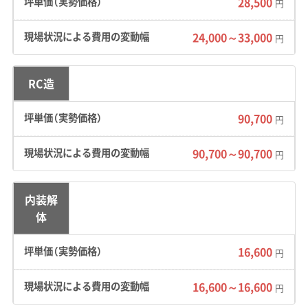
28,500
円
24,000～33,000
円
地形の特徴：
山が海に迫るような急斜面や海岸
段丘に住宅が密集しています。特に字奥地区な
どでは、限られた平地を確保するために造られ
RC造
た古い石積みの擁壁が多く見られます。そのた
90,700
円
め、解体工事の際には擁壁の崩落リスクに細心
の注意を払う必要があります。
90,700～90,700
円
道路事情：
明治から昭和初期の町割りが残る辺
土名の旧市街地などでは、4トントラックが入れ
内装解
体
ない狭い道が多くあります。このため、廃棄物の
搬出には2トン車を何度も往復させる必要があ
16,600
円
り、作業効率が落ちてしまいます。
16,600～16,600
円
費用への影響：
重機が使いにくいために手作業