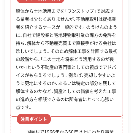
対応業務
産業廃棄物収集運搬業
により、建物の解体だけでなく、その後の土地の売
です。利用を考えている場合は、早めに役場へ事前
土木工事業
新築工事業
解体から土地活用までを「ワンストップ」で対応す
却や新築といった相談まで、一つの窓口でまとめて
相談することが重要です。
外構工事業
る業者は少なくありませんが、不動産取引は提携業
依頼できます。解体後の土地をどうするか決まって
者を紹介するケースが一般的です。のうけんのよう
いない場合でも、地域の不動産事情に詳しい同社に
公式HP
公式サイトを見る
※制度の最新情報や申請様式は、必ず自治体の公式
に、自社で建設業と宅地建物取引業の両方の免許を
なら、安心して相談しやすいでしょう。
許可番号
【建設業許可】
持ち、解体から不動産売買まで直接手がける会社は
サイトをご確認ください。
沖縄県知事：第009548号
珍しいでしょう。そのため解体工事を計画する最初
国頭村の公式サイトで詳細を見る
の段階から、「この土地を将来どう活用するのが良
この解体業者の特徴
いか」という不動産の専門家としての視点でアドバ
イスがもらえるでしょう。例えば、売却しやすいよ
廃棄物処理と分別ルール
企業経
創業30年以上
公共工事の経験
うに更地にするのか、あるいは特定の部分を残して
験・規模
解体するのかなど、資産としての価値を考えた工事
の進め方を相談できるのは所有者にとって心強い
対応工事
土木工事
新築工事
外構工事
点です。
村内に最終処分場がないため、全ての建設廃棄
保有資格
建設業許可
物を約30kmから60km離れた名護市の処分場
注目ポイント
産業廃棄物収集運搬業許可
まで運ぶ必要があります。この長距離運搬が、
国頭村で1966年から50年以上にわたり事業