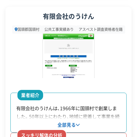
0万円
代表者名
金城昭一郎
国頭村
家財道
有限会社のうけん
空き家
具処
所在地
沖縄県国頭郡国頭村字奥間337番
空き家バンクに登録した空
国頭郡国頭村
公共工事実績あり
アスベスト調査資格者在籍
地17
バンク
分：最
き家所有者であることが条
活用促
大20万
設立日
1992年9月
件。
進補助
円
資本金
2,500万円
金
位牌の
電話番号
0980-41-3034
移行
等：最
営業時間
9:00～17:00
大20万
業者紹介
営業日
月・火・水・木・金・土
円
有限会社のうけんは、1966年に国頭村で創業しま
対応エリア
沖縄県
した。50年以上にわたり、地域に密着して事業を続
老朽危険空家除却支援事業は予算が限られており、
けています。大きな特徴は、「建設業許可」と「宅地
建物構造
全部見る
木造
例年、年度の途中で受付を締め切ることが多いよう
建物取引業免許」の両方を持っている点です。これ
スッキリ解体の分析