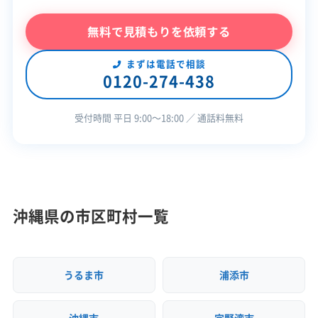
許可番号
【建設業許可】
沖縄県知事：第013570号
無料で見積もりを依頼する
まずは電話で相談
この解体業者の特徴
0120-274-438
企業経
創業30年以上
公共工事の経験
受付時間 平日 9:00〜18:00 ／ 通話料無料
験・規模
対応工事
土木工事
外構工事
樹木伐採
保有資格
建設業許可
沖縄県の市区町村一覧
安全対
違反歴なし
現場清掃
策・リス
ク管理
うるま市
浦添市
顧客対
自社ホームページ
無料見積もり
応・サー
土地活用
建設リサイクル届