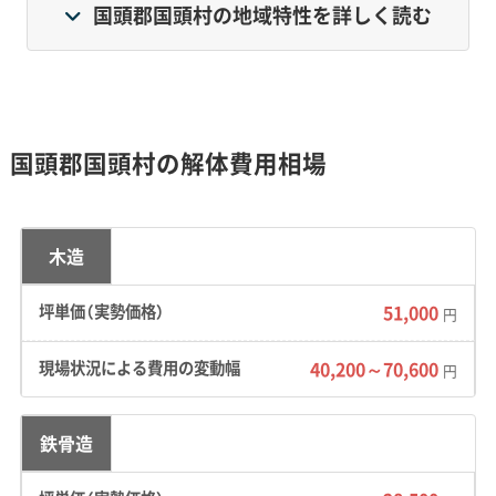
すらぎの里」を掲げています。経済は林業やパイン
国頭郡国頭村の地域特性を詳しく読む
アップル栽培といった第一次産業と、豊かな自然を
活かしたエコツーリズムが支えています。住民の多
くは、海岸沿いのわずかな平地に集中して暮らして
いるのが特徴です。
国頭郡国頭村の解体費用相場
地形・道路事情と解体費用の傾向
木造
51,000
円
急な傾斜地の密集住宅地と、大型トラックが入
40,200～70,600
円
れない狭い道が解体工事を難しくしています。
結果として、重機の使用が制限され、運搬コス
鉄骨造
トも上がりやすい傾向にあります。