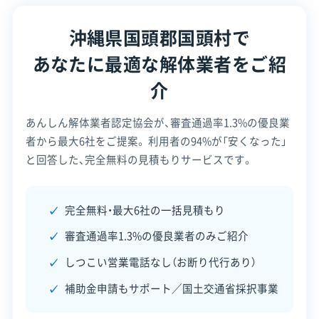
所在地
沖縄県国頭郡国頭村字宜名真103
0
沖縄県国頭郡国頭村で
設立日
1991年7月
あなたに最適な解体業者をご紹
資本金
2,000万円
介
電話番号
0980-41-8655
あんしん解体業者認定協会が、審査通過率1.3%の優良業
者から最大6社をご提案。
利用者の94%が「安くなった」
営業時間
9:00～17:00
と回答した、完全無料の見積もりサービスです。
営業日
月・火・水・木・金・土
対応エリア
沖縄県
完全無料・最大6社の一括見積もり
審査通過率1.3%の優良業者のみご紹介
建物構造
木造
しつこい営業電話なし（お断り代行あり）
対応業務
土木工事業
外構工事業
補助金申請もサポート／国土交通省採択事業
公式HP
公式サイトを見る