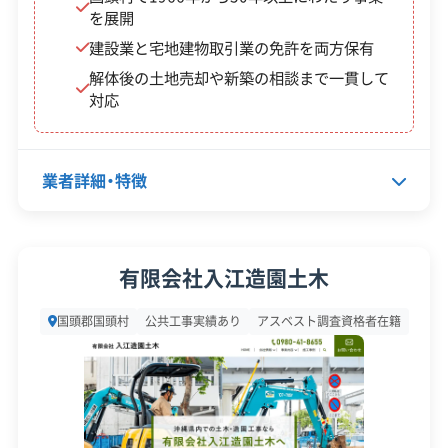
を展開
費用を押し上げる最大の要因です。
安全対
違反歴なし
現場清掃
策・リス
建設業と宅地建物取引業の免許を両方保有
ク管理
解体後の土地売却や新築の相談まで一貫して
対応
解体工事で出た廃棄物は、主に名護市にある公共の
顧客対
自社ホームページ
無料見積もり
応・サー
最終処分場「安和エコパーク」といった施設へ運び
土地活用
建設リサイクル届
ビス
近隣挨拶
土対応
込みます。この長距離運搬のため、運搬費は県内の
業者詳細・特徴
都市部と比べてどうしても高くなります。
代表者名
大嶺通邦
ダンプトラックが1日に往復できる回数も限られま
有限会社入江造園土木
所在地
沖縄県国頭郡国頭村字鏡地292-1
す。だからこそ、コストを抑えるには、建設リサイク
国頭郡国頭村
公共工事実績あり
アスベスト調査資格者在籍
ル法に基づいて現場でコンクリートや木材などを
設立日
-
きちんと分別し、リサイクルできる割合を高めるこ
資本金
2,500万円
とが非常に重要です。
電話番号
0980-41-2150