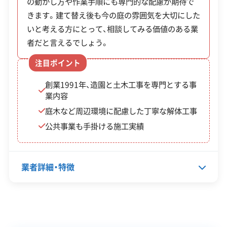
の動かし方や作業手順にも専門的な配慮が期待で
この解体業者の特徴
きます。建て替え後も今の庭の雰囲気を大切にした
いと考える方にとって、相談してみる価値のある業
企業経
創業30年以上
験・規模
者だと言えるでしょう。
注目ポイント
対応工事
土木工事
新築工事
リフォーム工事
創業1991年、造園と土木工事を専門とする事
保有資格
建設業許可
業内容
庭木など周辺環境に配慮した丁寧な解体工事
安全対
違反歴なし
現場清掃
公共事業も手掛ける施工実績
策・リス
ク管理
顧客対
自社ホームページ
無料見積もり
業者詳細・特徴
応・サー
不動産取引
土地活用
ビス
建設リサイクル届
近隣挨拶
土対応
代表者名
宇良宗人