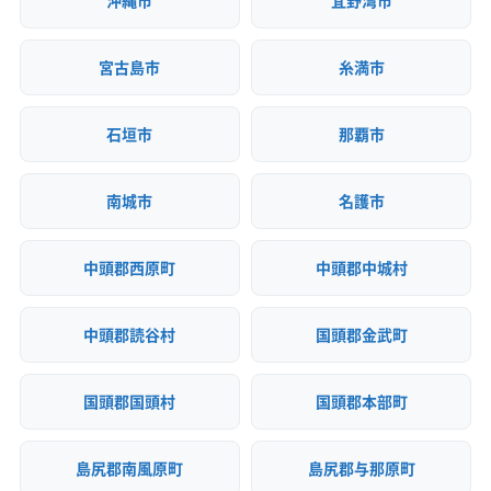
沖縄市
宜野湾市
ビス
近隣挨拶
土対応
宮古島市
糸満市
石垣市
那覇市
南城市
名護市
中頭郡西原町
中頭郡中城村
中頭郡読谷村
国頭郡金武町
国頭郡国頭村
国頭郡本部町
島尻郡南風原町
島尻郡与那原町