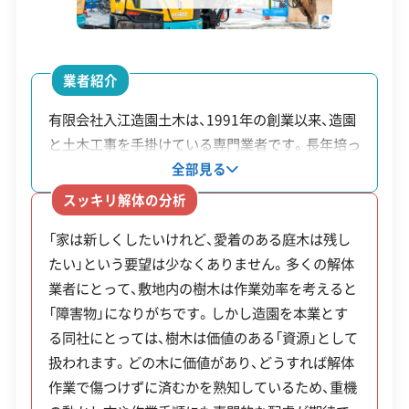
営業時間
9:00～17:00
国頭村での解体工事は、ただ建物を
壊すだけではありません。世界自然
営業日
月・火・水・木・金・土
運営者 稲垣
業者紹介
遺産の環境と調和させることが大
対応エリア
沖縄県
有限会社入江造園土木は、1991年の創業以来、造園
前提です。厳しい景観計画や自然公
と土木工事を手掛けている専門業者です。長年培っ
建物構造
木造
園法への対応、そして名護市までの
てきた造園の技術を活かし、敷地内の庭木を保護し
全部見る
長距離にわたる廃棄物運搬を前提
対応業務
不動産取引業
土木工事業
ながら建物を解体できる点が大きな特徴です。公共
スッキリ解体の分析
とした計画が欠かせません。こうし
新築工事業
リフォーム工事業
事業の施工実績もあり、周辺環境への配慮が求めら
「家は新しくしたいけれど、愛着のある庭木は残し
た地域ならではの条件を熟知した
れる現場での経験が豊富です。解体後の土地活用に
公式HP
公式サイトを見る
たい」という要望は少なくありません。多くの解体
ついても、専門家の視点から相談に乗ってもらえま
業者を選ぶことが、工事成功の鍵で
業者にとって、敷地内の樹木は作業効率を考えると
す。新しい庭づくりや外構工事まで一貫して依頼で
許可番号
【建設業許可】
す。
「障害物」になりがちです。しかし造園を本業とす
沖縄県知事：第000629号
きるため、建て替えなどを計画している場合に心強
【宅地建物取引業許可】
る同社にとっては、樹木は価値のある「資源」として
い存在です。
沖縄県知事：第0004831号
扱われます。どの木に価値があり、どうすれば解体
全部見る
作業で傷つけずに済むかを熟知しているため、重機