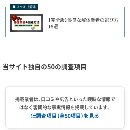
説明してくれる業者を選ぶことが、
スッキリ解体
失敗しないための重要なポイント
【完全版】優良な解体業者の選び方
です。
18選
世界自然遺産登録に伴う景観・環境規制
当サイト独自の50の調査項目
国頭村での解体工事は、世界自然遺産の価値を
守るため、「国頭村景観計画」と「自然公園法」と
掲載業者は、口コミや広告といった曖昧な情報で
いう二重の規制を守ることが絶対条件です。
はなく客観的な事実情報を掲載しています。
調査項目（全50項目）を見る