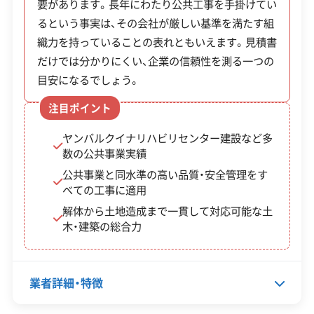
要があります。長年にわたり公共工事を手掛けてい
るという事実は、その会社が厳しい基準を満たす組
織力を持っていることの表れともいえます。見積書
※項目にカーソルを合わせると詳細な説明が表示されます。
補助金
だけでは分かりにくい、企業の信頼性を測る一つの
制度名
対象・条件
額・率
目安になるでしょう。
注目ポイント
国頭村
対象工
村の調査で「危険」と判定さ
老朽危
事費の
ヤンバルクイナリハビリセンター建設など多
れた個人所有の空き家。村
険空家
1/3以
数の公共事業実績
内に本社または住所を置く
公共事業と同水準の高い品質・安全管理をす
除却支
内（上
事業者に発注することが条
べての工事に適用
援事業
限50万
件。
解体から土地造成まで一貫して対応可能な土
補助金
円）
木・建築の総合力
空き家
改修：
業者詳細・特徴
最大10