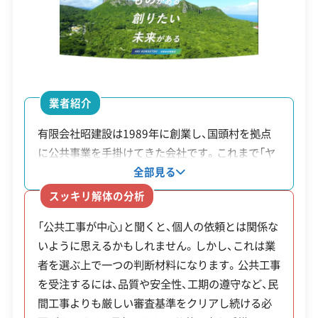
産業廃棄物処分業許可
石綿作業主任者
には、自然環境への最大限の配慮が欠かせません。
建築物石綿含有建材調査者
解体工事施工技士
1級土木施工管理技士
1級建設機械施工管理技士
さらに、法的な手続きを進める前に、工事を行う地
区の自治会と話し合い、合意を得ておくことが村独
安全対策・リスク管理
(7)
自のルールとして推奨されています。
業者紹介
工事賠償責任保険
違反歴なし
表彰・受賞
現場清掃
有限会社昭建設は1989年に創業し、国頭村を拠点
ISO認証
電子マニフェスト
地域貢献・ボランティア
に公共事業を手掛けてきた会社です。これまで「ヤ
解体工事・空き家対策の補助金
ンバルクイナリハビリセンター」の建設や治山工事
全部見る
など、地域の重要なインフラ整備に携わってきまし
顧客対応・サービス
(17)
スッキリ解体の分析
た。同社の特徴は、公共事業で求められる厳しい品
「公共工事が中心」と聞くと、個人の依頼とは関係な
質・安全管理を、個人の住宅解体などにも同じよう
倒壊の危険がある空き家の解体を支援する制
自社ホームページ
無料見積もり
不要品回収
不要品買取
いように思えるかもしれません。しかし、これは業
に適用している点です。公共事業を継続的に受注で
不動産取引
補助金・助成金申請
土地活用
滅失登記
度と、解体せずにリフォームして活用する場合
者を選ぶ上で一つの判断材料になります。公共工事
きる技術力と管理体制があるため、大切な家屋の解
建設リサイクル届
近隣挨拶
翌営業日連絡
の手厚い支援制度の、二本立てで運用されてい
を受注するには、品質や安全性、工期の遵守など、民
体も安心して任せやすいでしょう。
クレジットカード
解体ローン
SNS
土対応
日祝対応
ます。
間工事よりも厳しい審査基準をクリアし続ける必
年中無休