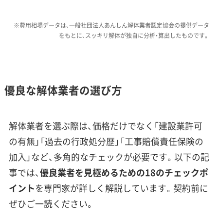
が増えること、2トン車を多用することによる人
件費や燃料費の増加、そして安全確保のための
※費用相場データは、一般社団法人あんしん解体業者認定協会の提供データ
交通誘導員の配置が必須になることから、工事
をもとに、スッキリ解体が独自に分析・算出したものです。
費は県内の他地域と比べて高くなる傾向があり
ます。
優良な解体業者の選び方
国頭村のような急傾斜地で特に注
意したいのが、古い石積みの擁壁で
運営者 稲垣
解体業者を選ぶ際は、価格だけでなく「建設業許可
す。私がこれまでに見てきたトラブ
の有無」「過去の行政処分歴」「工事賠償責任保険の
ルでも、擁壁の安全確認を怠ったた
加入」など、多角的なチェックが必要です。以下の記
めに工事が中断したり、追加費用が
事では、
優良業者を見極めるための18のチェックポ
発生したりするケースがありまし
イント
を専門家が詳しく解説しています。契約前に
た。見積もりの段階で、こうした周
ぜひご一読ください。
辺環境のリスクについて具体的に