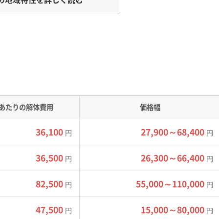
な干拓地での軟弱地盤対策が、解体費用を押し上げる二大要因
土、かつて海だった場所を埋め立てた広大な「笠岡湾干拓地」、
質の島々という、対照的な地形で成り立っています。干拓地は水
は硬い岩盤ですが平地が少ないのが特徴です。
あたりの解体費用
価格幅
渋滞が慢性化しています。加えて、笠岡諸島には橋が架かってい
リーに頼るしかありません。
36,100
27,900～68,400
円
円
トラック、廃棄物のすべてをフェリーで運ぶ必要があり、その往
結果として、本土の2倍から3倍の工事費になることも珍しくあ
36,500
26,300～66,400
円
円
、重機の沈下を防ぐための敷鉄板を設置するなど、特別な養生費
82,500
55,000～110,000
円
円
47,500
15,000～80,000
円
円