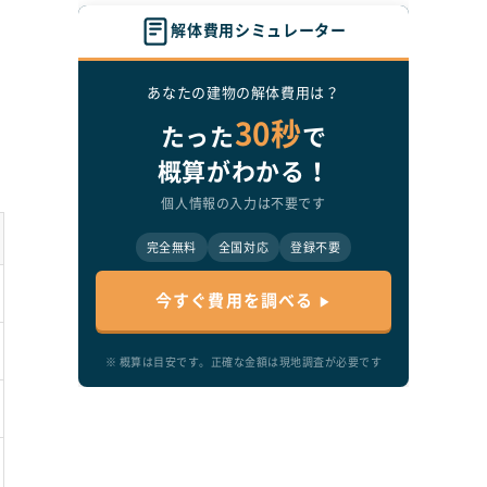
解体費用シミュレーター
あなたの建物の解体費用は？
30秒
たった
で
概算がわかる！
個人情報の入力は不要です
完全無料
全国対応
登録不要
今すぐ費用を調べる
復
※ 概算は目安です。正確な金額は現地調査が必要です