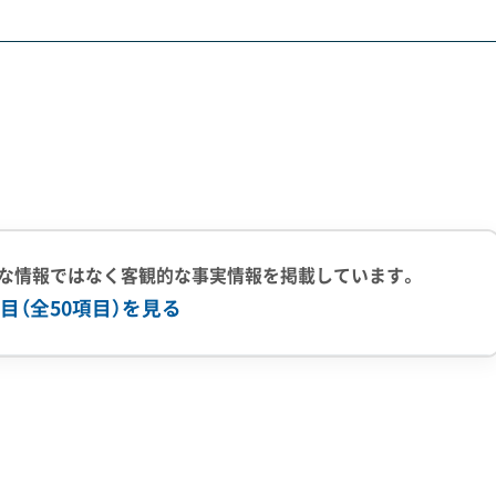
て期待されていた「国道2号笠岡バイパス」の建設計画が、大
たが、笠岡湾干拓地を通過する区間（新笠岡港東IC～笠岡西IC
つかりました。
盛土の重さに耐えきれずに沈下・変形したことにあるようです
、対策工事には年単位の遅れが避けられません。現道の国道2号
流への影響は深刻です。
な情報ではなく客観的な事実情報を掲載しています。
目（全50項目）を見る
上の実績
500件以上の実績
創業30年以上
従業員30人以上
有
公共工事の経験
重機保有
た「特定空家」に限定されており、島嶼部の海上輸送費を補助