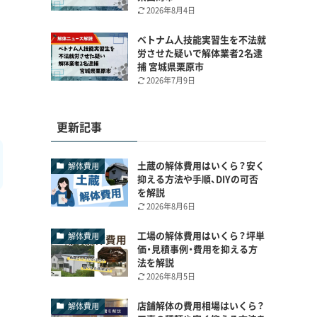
2026年8月4日
ベトナム人技能実習生を不法就
労させた疑いで解体業者2名逮
捕 宮城県栗原市
2026年7月9日
更新記事
土蔵の解体費用はいくら？安く
解体費用
抑える方法や手順、DIYの可否
を解説
2026年8月6日
工場の解体費用はいくら？坪単
解体費用
価・見積事例・費用を抑える方
法を解説
2026年8月5日
店舗解体の費用相場はいくら？
解体費用