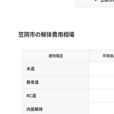
島嶼部でかかるフェリー輸送費と、本土の広大
です。
地形の特徴：
笠岡市は、山裾に市街地が広がる本
笠岡市の解体費用相場
そして「北木石」の産地として知られる花崗岩
分を多く含んだ非常に軟弱な粘土層で、島嶼部
建物構造
坪単価
道路事情：
本土では、主要幹線である国道2号の
ないため、島への車両の乗り入れはすべてフェ
木造
費用への影響：
島嶼部での解体工事は、重機や
運賃だけで数十万円の追加費用がかかります。
鉄骨造
りません。一方で、干拓地では軟弱地盤のため
用が必要になる場合があります。
RC造
内装解体