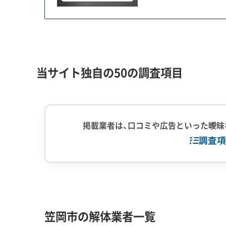
笠岡市内の慢性的な交通渋滞を解消する切り札とし
な壁に突き当たっています。
当初、2025年度内の全線開通が目指されていまし
で、工事中の盛土に最大1.5mもの段差や亀裂が見
当サイト独自の50の調査項目
原因は、水分を大量に含んだ極めて軟弱な地盤が、
この結果、該当区間の開通見通しは「未定」となり
渋滞は当面続くことになり、地域の経済活動や物
掲載業者は、口コミや広告といった曖昧
調査項
解体工事・空き家対策の補助金
企業経験・規模
(7)
1,000件以
中間処理場保
笠岡市の補助金は、倒壊の危険性などが認定され
笠岡市の解体業者一覧
する加算制度が特徴です。