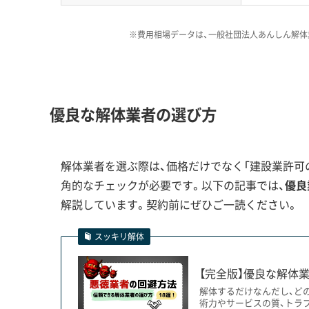
国道バイパスのような国家事業
事実は重く受け止めるべきです
※費用相場データは、一般社団法人あんしん解体
運営者 稲垣
盤の弱さを軽視した業者が重機
りました。だからこそ、干拓地で
法を最初から具体的に説明して
ります。
優良な解体業者の選び方
解体業者を選ぶ際は、価格だけでなく「建設業許可の
国道2号バイパスの開通延期と軟弱地
角的なチェックが必要です。以下の記事では、
優良
解説しています。契約前にぜひご一読ください。
スッキリ解体
市の長年の悲願であった国道2号笠岡バイパスは
開通が事実上白紙となりました。
【完全版】優良な解体業
解体するだけなんだし、ど
術力やサービスの質、トラ