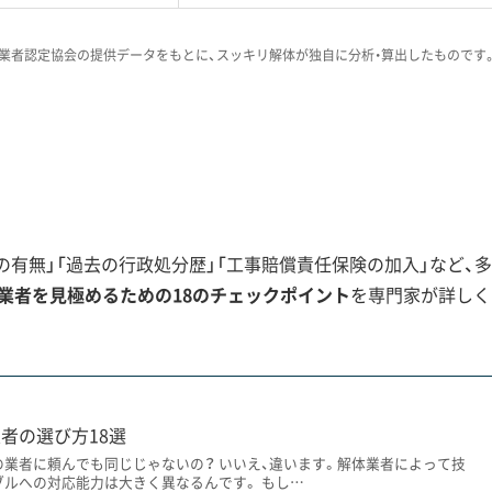
ですら難航するほどの軟弱地盤だ、という
。私がこれまで見てきたトラブルでは、地
業者認定協会の提供データをもとに、スッキリ解体が独自に分析・算出したものです
を沈ませ、工期が大幅に遅れるケースがあ
の工事実績が豊富で、地盤養生の費用や方
くれる業者を選ぶことが、何より重要にな
有無」「過去の行政処分歴」「工事賠償責任保険の加入」など、多
盤の問題
業者を見極めるための18のチェックポイント
を専門家が詳しく
、干拓地の軟弱地盤が原因で盛土が変状し、2025年度の全線
者の選び方18選
の業者に頼んでも同じじゃないの？ いいえ、違います。解体業者によって技
ブルへの対応能力は大きく異なるんです。 もし…