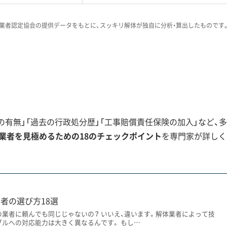
高くなる一因です。
業者認定協会の提供データをもとに、スッキリ解体が独自に分析・算出したものです
の解体相談は、私のところにもよく寄せら
スベストの扱いです。見積もりの段階で、
用について具体的に説明してくれる、経験
いための重要なポイントです。
有無」「過去の行政処分歴」「工事賠償責任保険の加入」など、多
業者を見極めるための18のチェックポイント
を専門家が詳しく
要
南海トラフ地震に備えた「沿岸部」の防災対策。この二つの動き
者の選び方18選
ます。
の業者に頼んでも同じじゃないの？ いいえ、違います。解体業者によって技
ブルへの対応能力は大きく異なるんです。 もし…