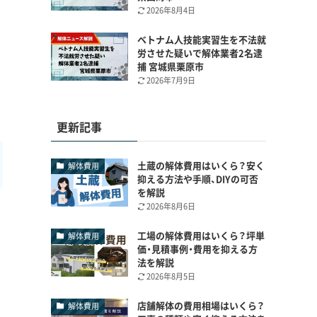
2026年8月4日
ベトナム人技能実習生を不法就
労させた疑いで解体業者2名逮
捕 宮城県栗原市
2026年7月9日
更新記事
土蔵の解体費用はいくら？安く
解体費用
抑える方法や手順、DIYの可否
を解説
2026年8月6日
工場の解体費用はいくら？坪単
解体費用
価・見積事例・費用を抑える方
法を解説
2026年8月5日
店舗解体の費用相場はいくら？
解体費用