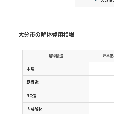
地形・道路事情と解体費用の傾向
大分市の解体費用は「台地の造成地」「河口の軟
大分市の解体費用相場
もり額が大きく変わります。
地形の特徴：
市内の地形は、大きく二つに分かれ
建物構造
坪単価
った台地上の造成地。もう一つは、大分川・大野
壇状の土地が多く高低差が、低地は地盤が弱く
木造
道路事情：
府内町や中央町といった中心市街地
鉄骨造
め、4tトラックが入れないような狭い道が網の
費用への影響：
台地の現場では、重機を運び込
RC造
で発生したりと、費用が上がりやすい傾向です
内装解体
水への対策でコストが加算される場合がありま