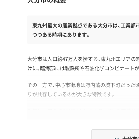
東九州最大の産業拠点である大分市は、工業都
つつある時期にあります。
大分市は人口約47万人を擁する、東九州エリアの経
けに、臨海部には製鉄所や石油化学コンビナートが
その一方で、中心市街地は府内藩の城下町だった
りが共存しているのが大きな特徴です。
近年は人口の伸びが緩やかになる一方、世帯数は
造家屋から集合住宅への建て替え需要につながっ
大分市