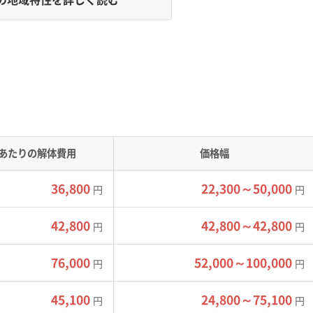
弱地盤」「城下町の狭い道」という、地域特有の3つの要因で見積
ます。一つは高度経済成長期に開発された「明野」や「敷戸」と
あたりの解体費用
価格幅
川の河口に広がる「鶴崎」や「大在」などの低地です。台地はひな
地下水位が高いという特徴があります。
36,800
22,300～50,000
円
円
は、城下町だった頃の区割りがそのまま残っています。そのた
42,800
42,800～42,800
円
円
目のように張り巡らされています。
むためにクレーンが必要になったり、古い擁壁の補強工事が追加
76,000
52,000～100,000
円
円
。低地では、近隣への振動対策や、基礎を壊す際に出てくる地下
45,100
24,800～75,100
す。中心部の道が狭いエリアでは、小型トラックで何度も往復
円
円