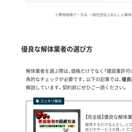
して廃材を運び出す必要があるため、運搬費が
※費用相場データは、一般社団法人あんしん解体
明野団地のような古い県営住宅
れます。特に注意したいのがア
運営者 稲垣
アスベスト調査の方法や対策費
優良な解体業者の選び方
豊富な業者を選ぶことが失敗しな
解体業者を選ぶ際は、価格だけでなく「建設業許可の
角的なチェックが必要です。以下の記事では、
優良
都市の構造転換を象徴する2大解体需
解説しています。契約前にぜひご一読ください。
スッキリ解体
昭和のニュータウン「明野団地」の再生事業と、
【完全版】優良な解体業
が、現在の大分市の解体市場を大きく動かしてい
解体するだけなんだし、ど
術力やサービスの質、トラ