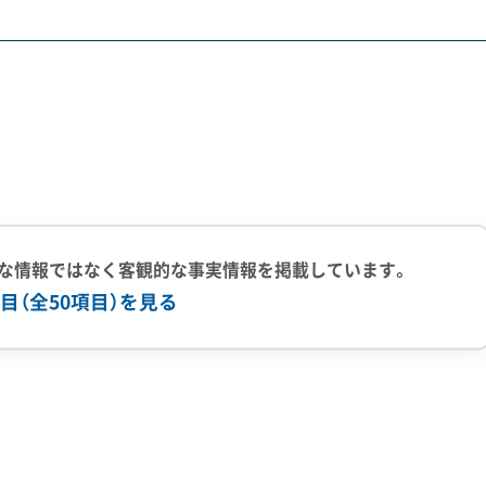
を押し上げています。
です。1960年代に西日本でも有数のニュータウンとして開発さ
な問題になっています。
り現代的な高層住宅へ建て替える大規模な事業が進められてい
でいるリスクが高く、解体には専門的な技術が必要です。また、
ラが発生するのも特徴です。
な情報ではなく客観的な事実情報を掲載しています。
目（全50項目）を見る
災対策です。南海トラフ巨大地震に備え、特に浸水リスクが高
体して高台へ移り住む動きが活発化しています。
上の実績
500件以上の実績
創業30年以上
従業員30人以上
する工事も増えています。これは単なる建て替えではなく、災
有
公共工事の経験
重機保有
の高まりを物語っています。