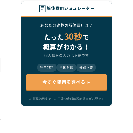
解体費用シミュレーター
あなたの建物の解体費用は？
30秒
たった
で
概算がわかる！
個人情報の入力は不要です
い
完全無料
全国対応
登録不要
今すぐ費用を調べる
※ 概算は目安です。正確な金額は現地調査が必要です