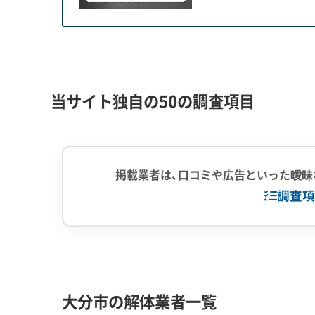
現在の大分市では、二つの大きな動きが解体需要
一つは、市東部の台地に広がる「明野団地」の再生
ましたが、半世紀以上が経ち、建物の老朽化が深刻
当サイト独自の50の調査項目
現在、築50年を超える県営住宅群を解体し、よ
す。これらの古い建物はアスベスト（石綿）を含ん
筋コンクリート造のため、大量のコンクリートガ
掲載業者は、口コミや広告といった曖昧
調査項
もう一つは、津波のリスクを抱える沿岸部での防
とされる鶴崎や大在地区では、相続した実家を解
企業経験・規模
(7)
1,000件以
また、避難の妨げになる危険なブロック塀を撤去
中間処理場保
から身を守るための動きであり、市民の防災意識
大分市の解体業者一覧