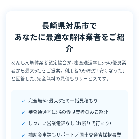
す。また、一部の廃棄物は高額な海上輸送費を
所在地
長崎県対馬市美津島町鶏知甲738
-49
かけて本土へ運び出す必要があります。
長崎県対馬市で
設立日
-
あなたに最適な解体業者をご紹
資本金
-
介
対馬市で出る建設廃棄物のうち、コンクリート殻な
どを処理する施設は、主に島の北部に集中していま
電話番号
0920-54-5220
あんしん解体業者認定協会が、審査通過率1.3%の優良業
す。そのため、人口が多い南部の厳原地区の現場か
者から最大6社をご提案。
利用者の94%が「安くなった」
営業時間
9:00～17:00
らは、長い距離を運搬する必要があり、その分の費
と回答した、完全無料の見積もりサービスです。
営業日
月・火・水・木・金・土
用と時間がかかります。
対応エリア
長崎県
完全無料・最大6社の一括見積もり
アスベスト（石綿）を含む建材や一部の廃プラスチ
審査通過率1.3%の優良業者のみご紹介
建物構造
木造
ックのように、島内での最終処分が難しい廃棄物
しつこい営業電話なし（お断り代行あり）
対応業務
新築工事業
リフォーム工事業
は、フェリーで本土の処分場まで運ばなければなり
補助金申請もサポート／国土交通省採択事業