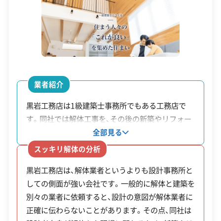
老朽危
（実費また
家が対象です。所有者（ま
資本金
600万円
険空家
は標準除
たは相続人）が申請し、市税
電話番号
0920-52-1133
除却支
却費の8
の滞納がないことが条件で
援事業
0%）の1/2
す。
営業時間
8:00～19:00
ブロッ
避難路に面しており、高さ
営業日
月・火・水・木・金・土
業者紹介
ク塀等
（要綱によ
1m以上といった要件を満
対応エリア
長崎県
黒岩工務店は1級建築士事務所でもある工務店で
撤去費
る）
たす危険なブロック塀が対
す。同社では解体工事を、その後の新築やリフォー
建物構造
補助
象です。
木造
鉄骨造
RC造
ムまで見据えた家づくりの第一歩と位置づけてい
全部見る
対応業務
土木工事業
新築工事業
ます。そのため、解体から設計・施工までを一つの
スッキリ解体の分析
補助金を申請するには、相続人全員の実印と印鑑証
リフォーム工事業
外構工事業
窓口で一貫して依頼できるのが特徴です。デザイン
黒岩工務店は、解体業者というよりも設計事務所と
にこだわりがあり、解体後の建築までまとめて相談
明を揃えた同意書が必要です。権利関係が複雑な物
公式HP
公式サイトを見る
しての側面が強い会社です。一般的に解体と建築を
したいと考えている方に適した選択肢の一つです。
件では、この手続きが一番のハードルになることも
別々の業者に依頼すると、設計の意図が解体業者に
許可番号
【建設業許可】
少なくありません。
正確に伝わらないことがあります。その点、同社は
長崎県知事：第004612号