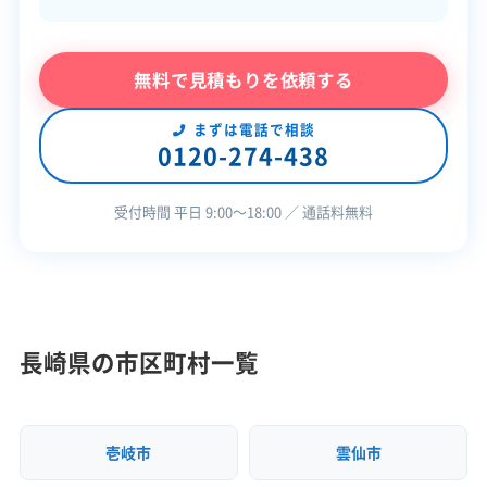
ません。この海上輸送費が、処分費用を大きく押し
公式HP
公式サイトを見る
上げる要因です。
SNS
SNSを見る
無料で見積もりを依頼する
許可番号
【建設業許可】
なお、解体工事に着手する前には、建設リサイクル
長崎県知事：第004886号
まずは電話で相談
法に基づいて対馬振興局への事前届出が義務付け
0120-274-438
られています。
この解体業者の特徴
受付時間 平日 9:00〜18:00 ／ 通話料無料
対応工事
新築工事
リフォーム工事
対馬市での解体工事は、まず国境の
保有資格
島ならではのフェリー輸送費とい
建設業許可
運営者 稲垣
う、高額なコストの仕組みを理解す
長崎県の市区町村一覧
安全対
違反歴なし
現場清掃
ることが大前提です。その上で、厳
策・リス
ク管理
原城下町の狭い道に対応できる手
壊しの技術力と、複雑な権利関係を
壱岐市
雲仙市
顧客対
自社ホームページ
無料見積もり
整理して補助金をうまく活用する
応・サー
建設リサイクル届
近隣挨拶
SNS