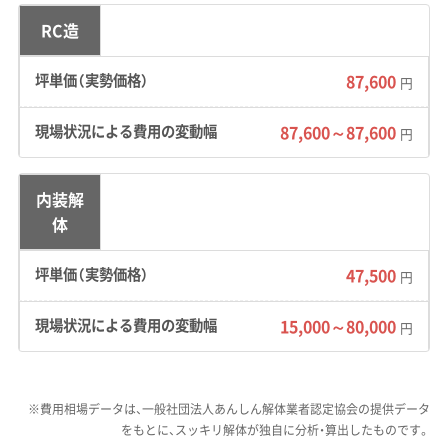
道路事情：
市の中心部である厳原町には、城下町
RC造
だった頃の区割りが今も色濃く残り、車が通る
のも難しい狭い道が網の目のように広がってい
87,600
円
ます。このため、重機や4トントラックが現場に
入れず、解体工事が難しくなる場所が多数あり
87,600～87,600
円
ます。
内装解
費用への影響：
重機が使えない現場では、人の手
体
で壊していく「手壊し解体」が必須です。工期は
通常の3倍から5倍に延び、人件費も大幅に膨ら
47,500
円
みます。加えて、重機や廃棄物を本土と行き来さ
15,000～80,000
せるための高額なフェリー運賃（島嶼プレミア
円
ム）が上乗せされるため、解体の坪単価は全国平
均を大きく上回ります。
※費用相場データは、一般社団法人あんしん解体業者認定協会の提供データ
をもとに、スッキリ解体が独自に分析・算出したものです。