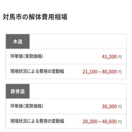
地形・道路事情と解体費用の傾向
対馬市の解体費用相場
厳原の城下町エリアに残る狭い道では手壊し
解体が基本となり、さらに海上輸送費が加わる
木造
ため、解体費用は本土に比べて著しく高くなる
41,200
円
傾向があります。
21,100～80,000
円
地形の特徴：
島の大部分が山地で平地が極端に
鉄骨造
少ないため、多くの集落は山の斜面に作られて
います。その結果、高い石垣の上に家が建ってい
36,300
円
るケースが多く、解体工事の際は石垣を傷めな
いよう安定性にも配慮が求められます。
28,300～48,600
円