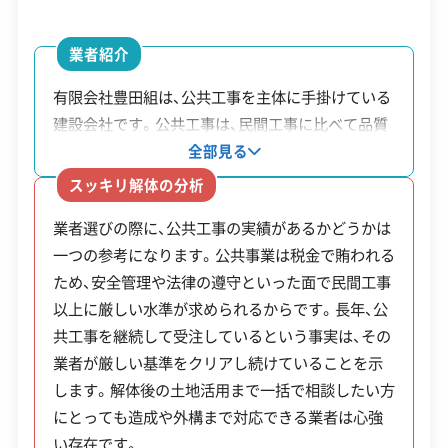
安全対策・リスク管理
(7)
こうした状況から空き家問題は深刻さを増してお
業者紹介
り、2024年から2025年にかけて、市は所有者不明だ
工事賠償責任保険
違反歴なし
表彰・受賞
現場清掃
有限会社豊田組は、公共工事を主体に手掛けている
った厳原地区の元ホテルを約7,000万円の公費で解
ISO認証
電子マニフェスト
地域貢献・ボランティア
建設会社です。公共工事は、民間工事に比べて品質
や安全管理の基準が厳しく設定されています。長年
体する「行政代執行」に踏み切りました。
全部見る
そうした工事を請け負ってきた実績があるため、個
顧客対応・サービス
(17)
スッキリ解体の分析
人が依頼する解体工事においても丁寧で安全な施
これは、もはや個人の資産管理の問題ではなく、地
業者選びの際に、公共工事の実績があるかどうかは
工が期待できます。また、解体後の宅地造成・外構
自社ホームページ
無料見積もり
不要品回収
不要品買取
域全体の安全を守るために公的な力が必要な段階
一つの参考になります。公共事業は税金で賄われる
工事・リフォームまで一貫して対応しているため、
不動産取引
補助金・助成金申請
土地活用
滅失登記
にあることを示す、象徴的な出来事といえるでしょ
ため、安全管理や法律の遵守といった面で民間工事
複数の業者を探す手間が省けます。
建設リサイクル届
近隣挨拶
翌営業日連絡
以上に厳しい水準が求められるからです。長年、公
う。
クレジットカード
解体ローン
SNS
土対応
日祝対応
共工事を継続して受注しているという事実は、その
年中無休
業者が厳しい基準をクリアし続けていることを示
します。解体後の土地活用まで一括で相談したい方
解体工事・空き家対策の補助金
にとっても造成や外構まで対応できる業者は心強
※項目にカーソルを合わせると詳細な説明が表示されます。
い存在です。