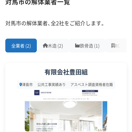
対馬市の解体業者一覧
す。例えば、重機を運ぶトラック（10m未満）を本土
従業員30人以上
中間処理場保有
公共工事の経験
から持ち込む場合、フェリーの往復運賃だけで22万
重機保有
円以上の費用がかかります。
対馬市の解体業者、全2社をご紹介します。
対応工事
(10)
さらに、島内で処理できないアスベスト（石綿）とい
全業者 (2)
木造 (2)
鉄骨造 (1)
RC造 (1)
アスベストレベル1,2除去
ブロック塀
土木工事
った産業廃棄物を運び出す際も、ダンプ1台ごとに
リフォーム工事
新築工事
外構工事
火災
杭抜き工事
同じ運賃が必要です。これが解体費用を押し上げる
県外出張
樹木伐採
「島嶼プレミアム」の正体です。
有限会社豊田組
保有資格
(9)
津島市
公共工事実績あり
アスベスト調査資格者在籍
島内の物流にも課題はあります。廃棄物の中間処理
施設が北部に集中しているため、解体工事が多い南
建設業許可
解体工事業登録
産業廃棄物収集運搬業許可
産業廃棄物処分業許可
石綿作業主任者
部の厳原地区から廃棄物を運ぶには、往復3時間以
建築物石綿含有建材調査者
解体工事施工技士
上かかることも珍しくありません。この運搬効率の
1級土木施工管理技士
1級建設機械施工管理技士
悪さも、費用が上がる一因です。