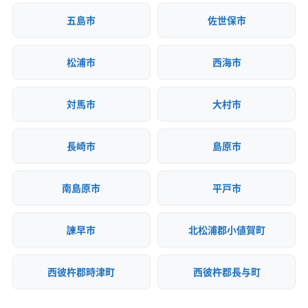
ビス
計画性が、工事を成功させる鍵を握
土対応
五島市
佐世保市
ります。
松浦市
西海市
対馬市
大村市
長崎市
島原市
南島原市
平戸市
諫早市
北松浦郡小値賀町
西彼杵郡時津町
西彼杵郡長与町