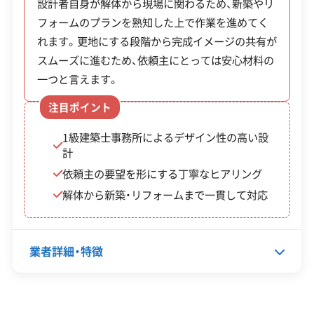
設計者自身が解体から現場に関わるため、新築やリ
また、ブロック塀の補助金は年度の途中で受付を締
フォームのプランを熟知した上で作業を進めてく
この解体業者の特徴
れます。更地にする段階から完成イメージの共有が
め切る場合もあるため、早めに市役所へ相談するこ
スムーズに進むため、依頼主にとっては安心材料の
企業経
公共工事の経験
とをおすすめします。
験・規模
一つと言えます。
注目ポイント
対応工事
※制度の最新情報や申請様式は、必ず自治体の公式
土木工事
新築工事
リフォーム工事
外構工事
サイトをご確認ください。
1級建築士事務所によるデザイン性の高い設
計
対馬市の公式サイトで詳細を見る
保有資格
建設業許可
依頼主の要望を形にする丁寧なヒアリング
解体から新築・リフォームまで一貫して対応
安全対
違反歴なし
現場清掃
策・リス
廃棄物処理と分別ルール
ク管理
業者詳細・特徴
顧客対
自社ホームページ
無料見積もり
応・サー
建設リサイクル届
近隣挨拶
土対応
島内の廃棄物処理施設は北部に集中している
ビス
代表者名
黒岩享代
ため、南部エリアからの運搬コストが課題で