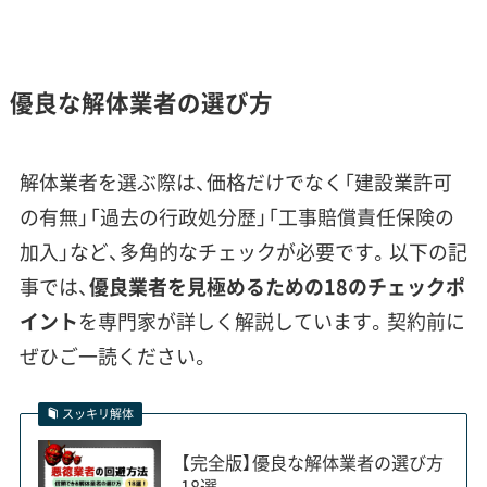
対馬市、特に厳原のようなエリアで
は「見積もりに重機費用が入ってい
運営者 稲垣
優良な解体業者の選び方
ないのに、なぜこんなに高いの？」
というご相談をよく受けます。これ
はまさに、重機が使えない分、人の
解体業者を選ぶ際は、価格だけでなく「建設業許可
手で壊す手間と日数がかかるから
の有無」「過去の行政処分歴」「工事賠償責任保険の
です。業者を選ぶ際は、こうした手
加入」など、多角的なチェックが必要です。以下の記
壊し解体の実績が豊富かどうかを、
事では、
優良業者を見極めるための18のチェックポ
必ず確認してください。
イント
を専門家が詳しく解説しています。契約前に
ぜひご一読ください。
スッキリ解体
国境の島・対馬の特殊事情：輸送コスト
と行政代執行の現実
【完全版】優良な解体業者の選び方
18選