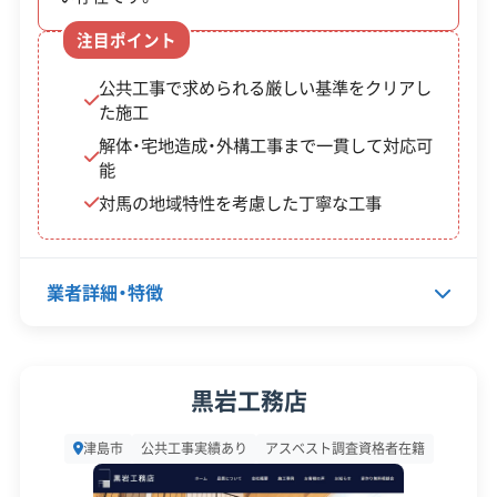
注目ポイント
倒壊の危険がある空き家を対象とした解体補
公共工事で求められる厳しい基準をクリアし
助金制度はありますが、実際の解体費用との差
た施工
額や、相続人全員の同意を得る手続きが課題に
解体・宅地造成・外構工事まで一貫して対応可
なりがちです。
能
対馬の地域特性を考慮した丁寧な工事
対馬市では、危険な空き家の解体を促すための補助
業者詳細・特徴
金制度が設けられています。
補助金
代表者名
豊田廣和
制度名
対象・条件
黒岩工務店
額・率
所在地
長崎県対馬市厳原町小浦18番地
津島市
公共工事実績あり
アスベスト調査資格者在籍
対馬市
対象経費
倒壊などの危険がある空き
設立日
2005年11月