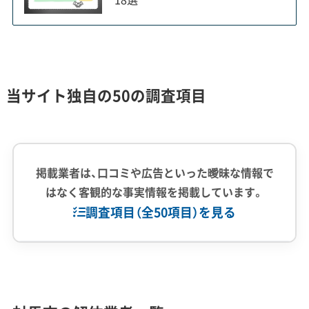
本土との往復で20万円を超えるフェリー輸送
費が見積もりに直接影響し、所有者不明の廃墟
当サイト独自の50の調査項目
を行政が約7,000万円で解体するなど、離島な
らではの深刻な課題が浮き彫りになっていま
す。
掲載業者は、口コミや広告といった曖昧な情報で
はなく客観的な事実情報を掲載しています。
対馬市で解体工事を考えるなら、本土とは全く異な
調査項目（全50項目）を見る
るコストの仕組みと社会的な背景を理解しておく
ことが重要です。
企業経験・規模
(7)
最大の課題は、玄界灘を越えるための物流コストで
1,000件以上の実績
500件以上の実績
創業30年以上