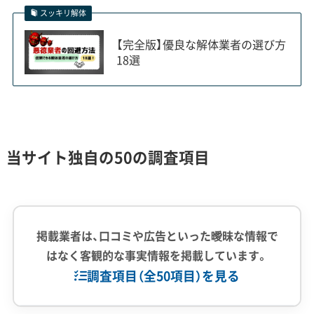
明してくれる業者を選んでくださ
スッキリ解体
い。過去の災害の教訓を理解してい
【完全版】優良な解体業者の選び方
る業者かどうかが、大きな判断基準
18選
になります。
当サイト独自の50の調査項目
三六災害の記憶と防災意識が解体工事
に与える影響
掲載業者は、口コミや広告といった曖昧な情報で
1961年の三六災害で集落が集団移転したとい
はなく客観的な事実情報を掲載しています。
う歴史的な経験が、「危険な家屋の放置は二次
調査項目（全50項目）を見る
災害を招く」という強い防災意識を育みまし