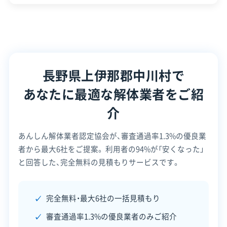
き家
00
求められます。
除却
万
代表者名
米山正克
事業）
円）
所在地
長野県上伊那郡中川村大草3461-
ロ
長野県上伊那郡中川村で
この制度の大きな特徴は、単に建物を無くすだけで
設立日
1963年
あなたに最適な解体業者をご紹
なく、跡地の活用と村への定住をセットで考えてい
資本金
500万円
介
る点です。補助金の活用を検討する場合は、必ず事
電話番号
0265-88-2257
前に村の担当窓口で詳しい条件を確認してくださ
あんしん解体業者認定協会が、審査通過率1.3%の優良業
い。
者から最大6社をご提案。
利用者の94%が「安くなった」
営業時間
9:00～19:00
と回答した、完全無料の見積もりサービスです。
営業日
月・火・水・木・金・土
※制度の最新情報や申請様式は、必ず自治体の公式
対応エリア
長野県
サイトをご確認ください。
完全無料・最大6社の一括見積もり
中川村の公式サイトで詳細を見る
審査通過率1.3%の優良業者のみご紹介
建物構造
木造