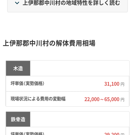
和が重要視されます。
上伊那郡中川村の地域特性を詳しく読む
人口は減少傾向にある一方、世帯数の減少は緩やか
です。そのため、管理が行き届かなくなった古い家
屋の解体が、地域全体の課題になっています。
上伊那郡中川村の解体費用相場
地形・道路事情と解体費用の傾向
木造
31,100
円
天竜川がつくった河岸段丘による急な坂道や
22,000～65,000
円
集落内の狭い道路が、重機の搬入や廃材の運び
出しを難しくしており、これが解体費用を押し
鉄骨造
上げる主な要因です。
29,200
円