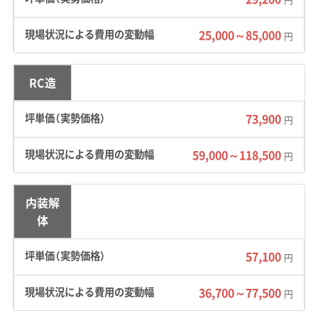
25,000～85,000
円
地形の特徴：
天竜川がつくった大規模な河岸段
丘の上に集落が点在し、住宅が斜面ギリギリに
建っている場所も少なくありません。大草地区
RC造
や片桐地区では勾配10%を超える急な坂道が多
73,900
円
く、村内には土砂災害警戒区域も多数指定され
ています。
59,000～118,500
円
道路事情：
葛北・葛南地区といった集落の内部
は、江戸時代から続く町割りの影響で道幅が
内装解
体
2.5m〜3.0mほどの狭い道が多く残っていま
す。そのため、大型トラックの通行や、車同士の
57,100
円
すれ違いが非常に難しい状況です。
36,700～77,500
円
費用への影響：
主要な道路から現場まで、2tトラ