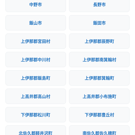
中野市
長野市
災害という歴史から生まれた、地域
全体の強い防災意識を理解するこ
飯山市
飯田市
とが大切です。その上で、天竜川沿
いの河岸段丘がもたらす急な坂道
上伊那郡宮田村
上伊那郡辰野町
や、集落内の狭い道路といった現場
の制約にきちんと対応できる業者
上伊那郡中川村
上伊那郡南箕輪村
を選ぶことが、失敗しないための鍵
です。
上伊那郡飯島町
上伊那郡箕輪町
上高井郡高山村
上高井郡小布施町
下伊那郡松川町
下伊那郡豊丘村
北佐久郡軽井沢町
南佐久郡佐久穂町