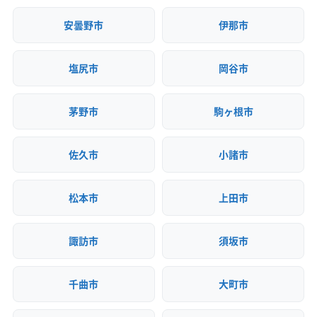
樹木伐採
れます。
安曇野市
伊那市
保有資格
建設業許可
中川村は広域連合の南端にあるため、これらの施設
産業廃棄物収集運搬業許可
塩尻市
岡谷市
まで片道30km以上の長距離輸送になります。この
安全対
工事賠償責任保険
違反歴なし
茅野市
駒ヶ根市
運搬効率の悪さが、収集運搬費の見積もりが高くな
策・リス
表彰・受賞
現場清掃
ク管理
りやすい理由です。
地域貢献・ボランティア
佐久市
小諸市
顧客対
自社ホームページ
無料見積もり
ちなみに、建設リサイクル法で定められた特定品目
応・サー
土地活用
建設リサイクル届
松本市
上田市
については、許可を受けた民間の中間処理施設へ搬
ビス
近隣挨拶
入しなければなりません。
諏訪市
須坂市
千曲市
大町市
長野県上伊那郡中川村での解体工
事を考えるなら、まず1961年の三六
運営者 稲垣