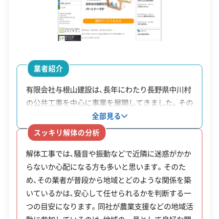
産業廃棄物処分業許可
石綿作業主任者
付きました。
建築物石綿含有建材調査者
解体工事施工技士
1級土木施工管理技士
1級建設機械施工管理技士
単なる景観対策というだけでなく、災害に強い村を
つくるという強い意志が、村の解体促進の原動力で
安全対策・リスク管理
(7)
す。後ほど紹介する手厚い補助金制度にも、その考
業者紹介
え方が反映されています。
工事賠償責任保険
違反歴なし
表彰・受賞
現場清掃
有限会社与根山建設は、長年にわたり長野県中川村
ISO認証
電子マニフェスト
地域貢献・ボランティア
の公共工事を中心に事業を展開してきました。その
実績は国家プロジェクトや災害復旧工事など、特に
全部見る
解体工事・空き家対策の補助金
高い安全管理が求められる現場で培われたもので
顧客対応・サービス
(17)
スッキリ解体の分析
す。事業内容は解体工事だけでなく、造成、新築、水
解体工事では、騒音や振動などで近隣に迷惑がかか
道施設の維持管理まで多岐にわたります。土地に関
自社ホームページ
無料見積もり
不要品回収
不要品買取
らないか心配になる方も多いと思います。そのた
する相談に幅広く対応できる体制が整っています。
不動産取引
補助金・助成金申請
土地活用
滅失登記
空き家を解体した跡地に定住することを条件
め、その業者が普段から地域とどのような関係を築
また、地域団体の一員としてオーガニック米の生産
建設リサイクル届
近隣挨拶
翌営業日連絡
として、最大100万円という手厚い補助金制度
いているかは、安心して任せられるかを判断する一
に携わるなど、事業以外の地域活動にも参加してい
クレジットカード
解体ローン
SNS
土対応
日祝対応
つの目安になります。同社が農業支援などの地域活
が設けられています。
ます。公共事業で求められる水準の技術力と安全管
年中無休