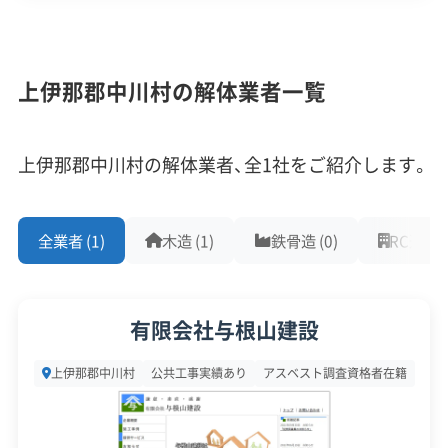
た。これが、現在の手厚い解体補助金制度の背
企業経験・規模
(7)
景にあります。
1,000件以上の実績
500件以上の実績
創業30年以上
上伊那郡中川村の解体業者一覧
従業員30人以上
中間処理場保有
公共工事の経験
中川村の解体事情を理解する上で欠かせないのが、
重機保有
1961年（昭和36年）に発生した「三六災害」の記憶で
上伊那郡中川村の解体業者、全1社をご紹介します。
す。特に四徳地区では84戸中61戸が全半壊し、集落
対応工事
(10)
の維持が不可能と判断され、全戸が集団移転すると
全業者 (1)
木造 (1)
鉄骨造 (0)
RC造 (0)
アスベストレベル1,2除去
ブロック塀
土木工事
いう甚大な被害を受けました。
リフォーム工事
新築工事
外構工事
火災
杭抜き工事
県外出張
樹木伐採
この結果、かつての集落は「無人の谷」となり、今も
有限会社与根山建設
住居としての機能を失った建物が点在しています。
保有資格
(9)
上伊那郡中川村
公共工事実績あり
アスベスト調査資格者在籍
この大規模災害の経験から、危険な家屋を放置すれ
ば、さらなる災害を招くという教訓が地域に深く根
建設業許可
解体工事業登録
産業廃棄物収集運搬業許可