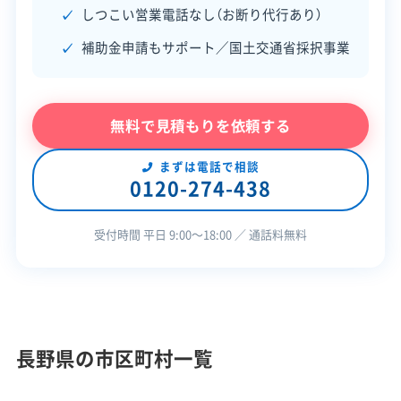
しつこい営業電話なし（お断り代行あり）
対応業務
産業廃棄物収集運搬業
土木工事業
新築工事業
補助金申請もサポート／国土交通省採択事業
廃棄物処理と分別ルール
リフォーム工事業
公式HP
公式サイトを見る
無料で見積もりを依頼する
村内には最終処分場がありません。そのため、
許可番号
【建設業許可】
長野県知事：第019235号
廃棄物は上伊那広域連合の施設まで長距離運
まずは電話で相談
0120-274-438
【産業廃棄物収集運搬業許可】
搬する必要があり、これが運搬コストを押し上
長野県知事：第02003102224号
全部見る
げる一因になっています。
受付時間 平日 9:00〜18:00 ／ 通話料無料
この解体業者の特徴
中川村には独自の廃棄物処理施設がなく、処理は
企業経
創業30年以上
従業員30人以上
験・規模
「上伊那広域連合」が管轄しています。解体工事で出
公共工事の経験
重機保有
長野県の市区町村一覧
た廃棄物は、主に伊那市の「上伊那クリーンセンタ
対応工事
土木工事
新築工事
リフォーム工事
ー」や箕輪町の「クリーンセンター八乙女」まで運ば