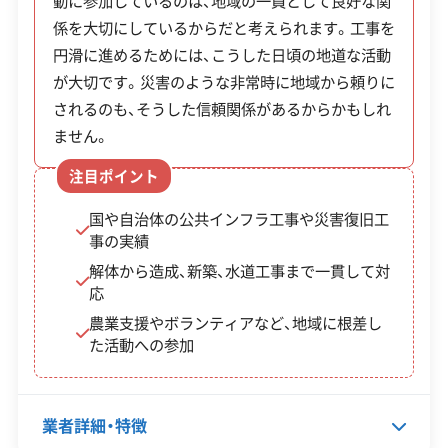
動に参加しているのは、地域の一員として良好な関
理は、個人の住宅解体にも同様に適用されます。
係を大切にしているからだと考えられます。工事を
円滑に進めるためには、こうした日頃の地道な活動
※項目にカーソルを合わせると詳細な説明が表示されます。
補助
が大切です。災害のような非常時に地域から頼りに
制度
金
されるのも、そうした信頼関係があるからかもしれ
対象・条件
名
額・
ません。
率
注目ポイント
対象
国や自治体の公共インフラ工事や災害復旧工
中川
事の実績
経費
村空
解体から造成、新築、水道工事まで一貫して対
の3
村の空き家等情報登録制度に登
応
き家
分の
録された物件であること。さら
農業支援やボランティアなど、地域に根差し
等活
1以
に、解体した跡地に5年以上定住
た活動への参加
用促
内
するための住宅を建てるか、住宅
進事
（上
用地として活用することが条件
業（空
業者詳細・特徴
限1
です。公共下水道などへの接続も