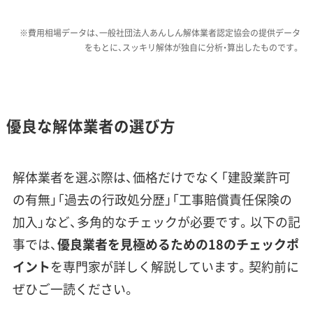
ックや軽トラックで何度も往復する「小運搬（こ
うんぱん）」が必要になるケースが多く見られま
※費用相場データは、一般社団法人あんしん解体業者認定協会の提供データ
す。これが、都市部の工事に比べて運搬に関わる
をもとに、スッキリ解体が独自に分析・算出したものです。
人件費や車両費が20%〜30%ほど高くなる要因
です。また、冬の期間は路面凍結によって急な坂
道での作業リスクも上がります。
優良な解体業者の選び方
中川村のような急傾斜地での解体
解体業者を選ぶ際は、価格だけでなく「建設業許可
は、ただ壊すだけでは不十分です。
運営者 稲垣
の有無」「過去の行政処分歴」「工事賠償責任保険の
私がこれまで見てきたトラブル事
加入」など、多角的なチェックが必要です。以下の記
例で多いのが、作業中の土砂崩れ
事では、
優良業者を見極めるための18のチェックポ
や、隣家への影響です。だからこ
イント
を専門家が詳しく解説しています。契約前に
そ、見積もりの段階で「どのような
ぜひご一読ください。
安全対策を立てるか」を具体的に説