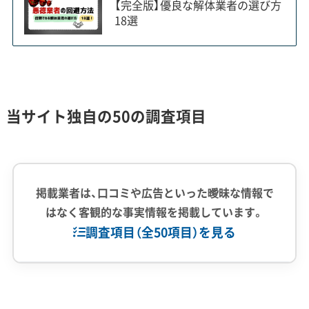
【完全版】優良な解体業者の選び方
埋まってしまう傾向があります。私
18選
がこれまで見てきたご相談でも「急
いでいるのに捕まらない」というケ
ースが少なくありません。だからこ
そ、計画が固まったらなるべく早く
当サイト独自の50の調査項目
複数の業者から見積もりを取り、比
較検討を始めることが費用を抑え
るコツですね。
掲載業者は、口コミや広告といった曖昧な情報で
はなく客観的な事実情報を掲載しています。
調査項目（全50項目）を見る
産業振興と市街地再開発が促す解体需
要
企業経験・規模
(7)