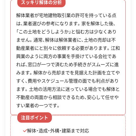
スッキリ解体の分析
不動産取引業
土木工事業
まで一貫して依頼できます。また、宅地建物取引業
新築工事業
解体業者が宅地建物取引業の許可を持っている点
の許可も取得しており、不動産の売買や仲介も行っ
は、業者選びの参考になります。家を解体した後、
ています。解体後の土地を売却したい、あるいは活
公式HP
公式サイトを見る
「この土地をどうしようか」と悩む方は少なくあり
用方法を相談したいといった場合にも専門的な視
ません。通常、解体は解体業者に、土地の売却は不
許可番号
【建設業許可】
点からアドバイスを受けられます。遺品整理士や事
岩手県知事：第000359号
動産業者にと別々に依頼する必要があります。江和
件現場特殊清掃の認定会員でもあるため、解体と合
【産業廃棄物収集運搬業許可】
興業のように両方の事業を手掛けている会社であ
わせて家財の整理が必要なケースにも対応が可能
岩手県知事：第00302131818号
全部見る
れば、窓口が一つで済むため手続きがスムーズに進
です。
みます。解体から売却までを見据えた計画を立てや
【宅地建物取引業許可】
すく、費用やスケジュール管理の面でも利点があり
この解体業者の特徴
岩手県知事：第001529号
ます。土地の活用方法に迷っている場合でも解体と
不動産の両面から相談できるため、安心して任せや
企業経
創業30年以上
公共工事の経験
験・規模
すい業者の一つです。
注目ポイント
対応工事
土木工事
新築工事
解体・造成・外構・建築まで対応
保有資格
建設業許可