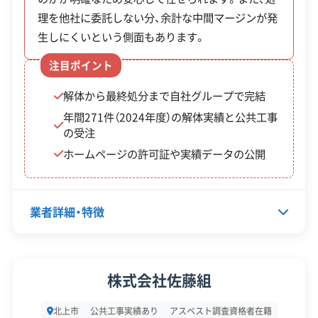
理を他社に委託しない分、余計な中間マージンが発
生しにくいという側面もあります。
北上市では新築住宅の取得とセットにすると
注目ポイント
最大200万円という手厚い補助金が利用できま
解体から最終処分まで自社グループで完結
す。ただし、予算枠が限られているため早めの
年間271件（2024年度）の解体実績と公共工事
申請が重要です。
の受注
ホームページの許可証や実績データの公開
補助
業者詳細・特徴
金
制度名
対象・条件
額・
率
代表者名
千葉智英
株式会社佐藤組
最大
所在地
岩手県北上市村崎野14地割63番3
人口減少
北上市
公共工事実績あり
アスベスト調査資格者在籍