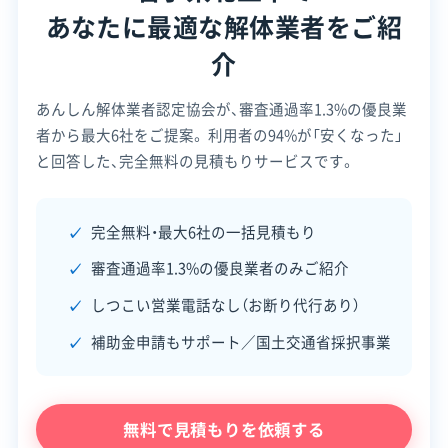
あなたに最適な解体業者をご紹
資本金
1,000万円
介
電話番号
0197-68-2335
あんしん解体業者認定協会が、審査通過率1.3%の優良業
営業時間
9:00～19:00
者から最大6社をご提案。
利用者の94%が「安くなった」
営業日
月・火・水・木・金・土
と回答した、完全無料の見積もりサービスです。
対応エリア
岩手県、宮城県、秋田県、青森県、
福島県、山形県
完全無料・最大6社の一括見積もり
審査通過率1.3%の優良業者のみご紹介
建物構造
木造
RC造
しつこい営業電話なし（お断り代行あり）
対応業務
産業廃棄物収集運搬業
土木工事業
外構工事業
補助金申請もサポート／国土交通省採択事業
公式HP
公式サイトを見る
無料で見積もりを依頼する
許可番号
【建設業許可】