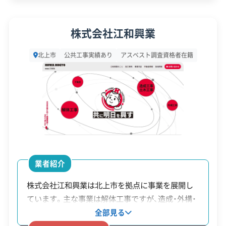
ビス
代表者名
高橋伸夫
株式会社江和興業
所在地
岩手県北上市柳原町1丁目3-14
北上市
公共工事実績あり
アスベスト調査資格者在籍
設立日
1972年
資本金
2,000万円
電話番号
0197-72-8838
営業時間
9:00～19:00
営業日
月・火・水・木・金・土
業者紹介
対応エリア
岩手県
株式会社江和興業は北上市を拠点に事業を展開し
ています。主な事業は解体工事ですが、造成・外構・
建物構造
木造
土木・建築まで幅広く手掛けているのが特徴です。
全部見る
対応業務
産業廃棄物収集運搬業
そのため、建物を解体した後の土地整備や新築工事