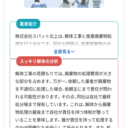
1級土木施工管理技士
1級建設機械施工管理技士
います。
安全対策・リスク管理
(7)
もう一つが、JR北上駅前の中心市街地で進む再開発
業者紹介
です。象徴的な商業施設「ツインモールプラザ」は、
工事賠償責任保険
違反歴なし
表彰・受賞
現場清掃
株式会社スパット北上は、解体工事と産業廃棄物処
2025年12月15日を目処に運営が民間企業へ移り、
ISO認証
電子マニフェスト
地域貢献・ボランティア
理を行う会社です。同社の特徴は、産業廃棄物の中
オフィスなどを備えた複合施設として生まれ変わ
間処理施設と最終処分場を自社グループで保有し
全部見る
る計画が進められています。これに伴い、百貨店だ
ている点です。これにより、解体で発生した廃棄物
顧客対応・サービス
(17)
スッキリ解体の分析
が最終的にどう処理されるかまで一貫した管理体
った頃の内装をすべて取り払う大規模な改修工事
解体工事の見積もりでは、廃棄物の処理費用が大き
制を敷いています。年間271件（2024年度）の解体
自社ホームページ
無料見積もり
不要品回収
不要品買取
や、将来的な駐車場の一部解体など、木造家屋とは
な部分を占めます。万が一、依頼した業者が廃棄物
実績があり、岩手県や北上市といった自治体からの
不動産取引
補助金・助成金申請
土地活用
滅失登記
違う専門的な技術が求められる解体工事の発生が
を不適切に処理した場合、依頼主にまで責任が問わ
公共工事も受注しています。ホームページでは各種
建設リサイクル届
近隣挨拶
翌営業日連絡
れる可能性があります。その点、同社は自社で最終
見込まれます。
許可証や過去の実績データも公開しており、業者の
クレジットカード
解体ローン
SNS
土対応
日祝対応
処分場まで保有しています。これは、解体から廃棄
信頼性を判断するための情報が整えられています。
年中無休
物処理の最後まで自社が責任を持つ体制が整って
いることを意味します。誰が責任を持って処理する
解体工事・空き家対策の補助金
のかが明確なため安心して任せられます。また、処
※項目にカーソルを合わせると詳細な説明が表示されます。