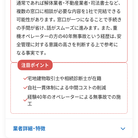
通常であれば解体業者・不動産業者・司法書士など、
を続けてきた実績があります。
宮城県知事：第00400006763号
複数の窓口に相談が必要な内容を1社で完結できる
この解体業者の特徴
秋田県知事：第00501006763号
可能性があります。窓口が一つになることで手続き
山形県知事：第00609006763号
福島県知事：第00707006763号
の手間が省け、話がスムーズに進みます。また、重
企業経
創業30年以上
中間処理場保有
験・規模
機オペレーターの方の40年無事故という経歴は、安
重機保有
【産業廃棄物処分業許可】
全管理に対する意識の高さを判断する上で参考に
岩手県知事：第00342006763号
なる事実です。
対応工事
土木工事
県外出張
注目ポイント
保有資格
建設業許可
宅地建物取引士や相続診断士が在籍
産業廃棄物収集運搬業許可
産業廃棄物処分業許可
自社一貫体制による中間コストの削減
経験40年のオペレーターによる無事故での施
安全対
違反歴なし
表彰・受賞
現場清掃
工
策・リス
ISO認証
地域貢献・ボランティア
ク管理
業者詳細・特徴
顧客対
自社ホームページ
無料見積もり
応・サー
建設リサイクル届
近隣挨拶
土対応