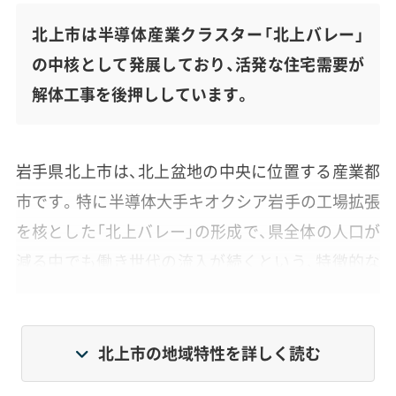
北上市は半導体産業クラスター「北上バレー」
の中核として発展しており、活発な住宅需要が
解体工事を後押ししています。
岩手県北上市は、北上盆地の中央に位置する産業都
市です。特に半導体大手キオクシア岩手の工場拡張
を核とした「北上バレー」の形成で、県全体の人口が
減る中でも働き世代の流入が続くという、特徴的な
発展を続けています。
この産業の盛り上がりは活発な住宅需要につなが
北上市の地域特性を詳しく読む
り、古い建物を壊して新しいアパートなどを建てる