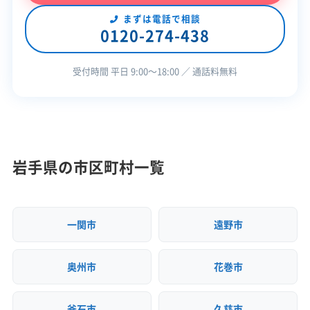
岩手県知事：第050241号
【産業廃棄物収集運搬業許可】
まずは電話で相談
0120-274-438
岩手県知事：第00312160715号
全部見る
受付時間 平日 9:00〜18:00 ／ 通話料無料
この解体業者の特徴
企業経
公共工事の経験
重機保有
験・規模
岩手県の市区町村一覧
対応工事
土木工事
外構工事
県外出張
保有資格
建設業許可
産業廃棄物収集運搬業許可
一関市
遠野市
安全対
違反歴なし
現場清掃
奥州市
花巻市
策・リス
ク管理
釜石市
久慈市