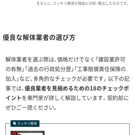
をもとに、スッキリ解体が独自に分析・算出したものです。
生します。この渋滞は、廃棄物を運び出す効率を
大きく下げる要因になっています。
費用への影響：
地中から大きな石が出てきた場
優良な解体業者の選び方
合、その撤去に追加費用がかかることがありま
す。加えて、段丘の崖に近い土地では安全対策費
が、冬の工事では除雪費や強風対策費が見積も
解体業者を選ぶ際は、価格だけでなく「建設業許可
りに上乗せされる傾向です。国道4号線の渋滞を
の有無」「過去の行政処分歴」「工事賠償責任保険の
避けられない運搬計画だと、工期が延びたり、運
加入」など、多角的なチェックが必要です。以下の記
搬コストが上がったりします。
事では、
優良業者を見極めるための18のチェックポ
イント
を専門家が詳しく解説しています。契約前に
ぜひご一読ください。
北上市のように、大規模な工場周辺
や駅前で再開発が進むエリアでは、
運営者 稲垣
スッキリ解体
解体業者のスケジュールがすぐに