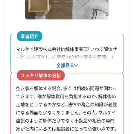
電話番号
0197-68-2288
営業時間
9:00～19:00
営業日
月・火・水・木・金・土
業者紹介
対応エリア
岩手県
マルケイ建設株式会社は解体事業部「いわて解体サ
ービス」を運営し、岩手県内全域で事業を展開して
建物構造
木造
います。同社の特徴は、解体工事だけでなく建設業
全部見る
対応業務
産業廃棄物収集運搬業
と不動産業も手掛けている点です。そのため建物を
スッキリ解体の分析
産業廃棄物処分業
土木工事業
解体した後の土地活用について、新築・建て替え・駐
空き家を解体する場合、多くは相続の問題が関わっ
車場経営・土地売却といった様々な選択肢をまとめ
公式HP
公式サイトを見る
てきます。誰が解体費用を負担するのか、解体後の
て相談できます。社内には宅地建物取引士や相続診
土地をどうするのかなど、法律や税金の知識が必要
断士といった資格を持つ専門スタッフが在籍して
許可番号
【建設業許可】
になる場面も少なくありません。その点、マルケイ
岩手県知事：第050093号
おり、相続が関係する空き家の整理などの複雑な手
【産業廃棄物収集運搬業許可】
建設のように解体だけでなく不動産や相続の専門
続きが伴う案件にも対応しています。また、現場で
岩手県知事：第00312006763号
家が社内にいるのは相談者にとって心強い点です。
全部見る
重機を操作する職長は、40年にわたり無事故で作業
青森県知事：第00201006763号