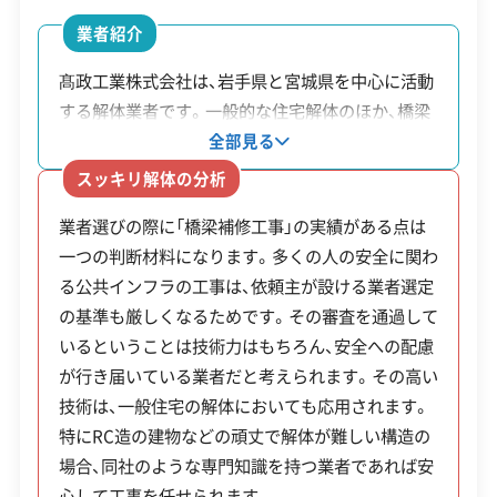
業者紹介
営業日
月・火・水・木・金・土
髙政工業株式会社は、岩手県と宮城県を中心に活動
対応エリア
岩手県
する解体業者です。一般的な住宅解体のほか、橋梁
の補修工事といった公共性の高いインフラ事業も
建物構造
全部見る
木造
手掛けています。主要な取引先に大手ゼネコンが名
スッキリ解体の分析
対応業務
産業廃棄物収集運搬業
を連ねていることからも、同社の技術力や安全管理
不動産取引業
土木工事業
業者選びの際に「橋梁補修工事」の実績がある点は
体制が高い水準にあることがうかがえます。自社で
新築工事業
外構工事業
一つの判断材料になります。多くの人の安全に関わ
重機を保有しているため、現場の状況に応じた迅速
る公共インフラの工事は、依頼主が設ける業者選定
な対応が可能です。解体工事においても、騒音や振
公式HP
公式サイトを見る
の基準も厳しくなるためです。その審査を通過して
動をできるだけ抑える丁寧な作業が期待できます。
許可番号
【建設業許可】
いるということは技術力はもちろん、安全への配慮
岩手県知事：第050288号
が行き届いている業者だと考えられます。その高い
【産業廃棄物収集運搬業許可】
技術は、一般住宅の解体においても応用されます。
岩手県知事：第00302192639号
全部見る
特にRC造の建物などの頑丈で解体が難しい構造の
場合、同社のような専門知識を持つ業者であれば安
【宅地建物取引業許可】
この解体業者の特徴
心して工事を任せられます。
岩手県知事：第2698号