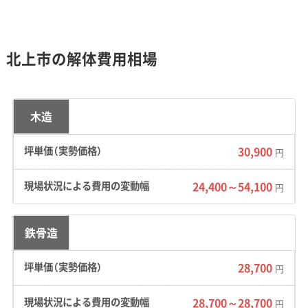
動きが市内各所で目立ちます。その一方で、高齢化
による空き家問題も同時に進んでいるため、「新し
い建物の建設ラッシュ」と「昔からの空き家問題」が
北上市の解体費用相場
共存している点が、北上市の解体市場の大きな特徴
です。
木造
30,900
円
地形・道路事情と解体費用の傾向
24,400～54,100
円
扇状地という地形特有の地中障害物リスクや、
鉄骨造
国道4号線の慢性的な渋滞が、解体費用や工期
28,700
円
に影響を与える大きな要因です。
28,700～28,700
円