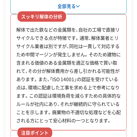
ため、現場での切断作業にかかる手間と費用を見積
体工事で発生する金属などの価値を熟知していま
全部見る
もりに含める必要があります。
対応業務
産業廃棄物収集運搬業
す。北上市の広大な敷地には自社のリサイクル工場
スッキリ解体の分析
不動産取引業
土木工事業
があり、解体から資源化までを一貫して管理できる
新築工事業
また、スプリング入りのマットレスなどは持ち込め
解体で出た鉄などの金属類を、自社の工場で直接リ
体制が強みです。この体制は廃棄物の削減だけでな
サイクルできる点が特徴です。通常、解体業者とリ
く、価値のある資源を買い取ることで解体費用を抑
ず、分別が不十分だと産業廃棄物として割高な費用
公式HP
公式サイトを見る
サイクル業者は別ですが、同社は一貫して対応する
えられる可能性にもつながります。また、環境への
で処理せざるを得ません。建設廃材については、コ
ため中間マージンが発生しません。そのため建物に
SNS
SNSを見る
配慮を示す国際規格「ISO 14001」も取得している
ンクリートガラはキオクシア工場近くの「(株)丸重」
含まれる価値のある金属類を適正な価格で買い取
ため、法令を遵守した適正な工事が期待できます。
許可番号
【建設業許可】
へ持ち込むなど、品目ごとに適切な中間処理施設へ
れて、その分が解体費用から差し引かれる可能性が
岩手県知事：第000917号
あります。また、「ISO 14001」の認証を受けている
運ぶことで、運搬コストと処分費を最適化できま
【産業廃棄物収集運搬業許可】
点は、環境に配慮した工事を求める上で参考になり
岩手県知事：第00302135586号
す。
全部見る
ます。この認証は環境負荷を減らすための具体的な
【宅地建物取引業許可】
ルールが社内にあり、それが継続的に守られている
この解体業者の特徴
岩手県知事：第002320号
ことを示します。廃棄物の不適切な処理などを心配
北上市での解体工事は、半導体産業
される方にとって安心材料の一つとなります。
企業経
の発展による住宅需要の高まりを
創業30年以上
従業員30人以上
運営者 稲垣
験・規模
注目ポイント
公共工事の経験
背景に、市の政策と連動した手厚い