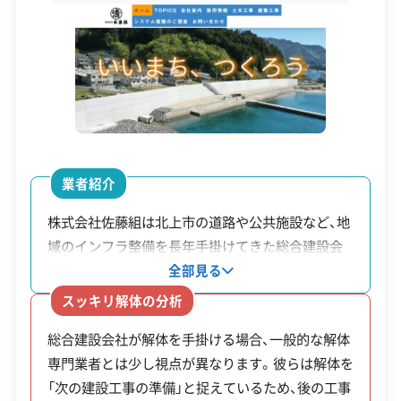
200
市が定める「地域拠点区域」
設立日
1972年3月
地域の新
万円
などで新築住宅を取得し、同
築住宅取
資本金
5,000万円
（基
じ地区内の空き家を解体す
得費用補
本額
るなどの条件を満たすと、組
電話番号
0197-62-3636
助（空き家
＋加
み合わせで補助額が加算さ
解体加算
営業時間
8:00～17:00
算
れます。
金等）
営業日
月・火・水・木・金・土
金）
業者紹介
対応エリア
岩手県
費用
株式会社佐藤組は北上市の道路や公共施設など、地
の4/
域のインフラ整備を長年手掛けてきた総合建設会
建物構造
木造
鉄骨造
RC造
倒壊の恐れがある「特定空
社です。公共工事を担う安定した経営基盤があり、
全部見る
危険空き
5
家」などに認定された建物が
対応業務
産業廃棄物収集運搬業
個人の住宅から工場まで建物の規模を問わず対応
スッキリ解体の分析
家等除却
（上
産業廃棄物処分業
不用品回収業
対象。新築を伴わない解体工
しています。技術面では品質管理の国際規格である
補助金
限5
土木工事業
総合建設会社が解体を手掛ける場合、一般的な解体
「ISO」の認証を受けているほか、県や市から優良工
事で利用できます。
0万
専門業者とは少し視点が異なります。彼らは解体を
事表彰を繰り返し受賞している実績があります。こ
公式HP
公式サイトを見る
「次の建設工事の準備」と捉えているため、後の工事
円）
うした総合力は解体工事にも活かされており、単に