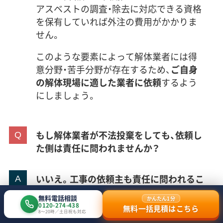
アスベストの調査・除去に対応できる資格
を保有していれば外注の費用がかかりま
せん。
このような要素によって解体業者には得
意分野・苦手分野が存在するため、
ご自身
の解体現場に適した業者に依頼
するよう
にしましょう。
もし解体業者が不法投棄をしても、依頼し
た側は責任に問われませんか？
いいえ。工事の依頼主も責任に問われるこ
とがあります。
無料電話相談
かんたん1分
0120-274-438
無料一括見積はこちら
廃棄物がどのように処分されたか責任を
8〜20時／土日祝も対応