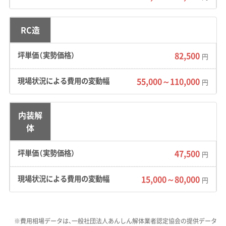
地形の特徴：
市街地は、北上川と和賀川がつくっ
RC造
た扇状地や河岸段丘の上に広がっています。こ
の地形が理由で、基礎を解体する際に川の上流
82,500
円
から運ばれてきた大きな石（玉石）など、地中の
障害物に出くわす可能性があります。また、冬は
55,000～110,000
円
「北上おろし」と呼ばれる奥羽山脈からの強風が
吹くため、養生シートの管理には特に注意が求
内装解
められます。垂直積雪量は1.0mと定められてお
体
り、冬の工事では足場の雪対策や除雪作業が必
須です。
47,500
円
道路事情：
市の大動脈である国道4号線は、南部
15,000～80,000
円
工業団地口交差点のあたりで車線が減ります。
そのため、巨大工場へ向かう通勤ラッシュと物
流トラックが重なる朝夕は、慢性的な渋滞が発
※費用相場データは、一般社団法人あんしん解体業者認定協会の提供データ