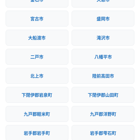
顧客対
自社ホームページ
無料見積もり
応・サー
建設リサイクル届
近隣挨拶
土対応
ビス
宮古市
盛岡市
大船渡市
滝沢市
二戸市
八幡平市
北上市
陸前高田市
下閉伊郡岩泉町
下閉伊郡山田町
九戸郡軽米町
九戸郡洋野町
岩手郡岩手町
岩手郡雫石町