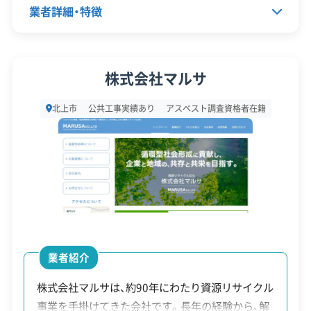
産業廃棄物処分業許可
業者詳細・特徴
安全対
違反歴なし
現場清掃
策・リス
空き家に残された家財道具の処分では、市のク
代表者名
佐藤寛
電子マニフェスト
ク管理
株式会社マルサ
地域貢献・ボランティア
リーンセンターが設ける厳しい寸法制限への
所在地
岩手県北上市相去町旧舘沢20-1
対応が重要です。現場での事前切断がコスト削
北上市
公共工事実績あり
アスベスト調査資格者在籍
顧客対
自社ホームページ
無料見積もり
設立日
1950年3月1日
応・サー
減の鍵です。
不要品回収
建設リサイクル届
ビス
資本金
5,000万円
近隣挨拶
SNS
土対応
電話番号
0197-67-5555
北上市の空き家解体で特に注意したいのが、家財道
具といった一般廃棄物の処分です。市の「岩手中部
営業時間
8:00～17:00
クリーンセンター」へ直接持ち込む場合、畳や布団、
営業日
月・火・水・木・金・土
業者紹介
カーペットなどは「80cm×60cm×60cm」以下の大
対応エリア
岩手県
きさに切断しないと受け付けてもらえません。この
株式会社マルサは、約90年にわたり資源リサイクル
事業を手掛けてきた会社です。長年の経験から、解
建物構造
木造
鉄骨造
RC造