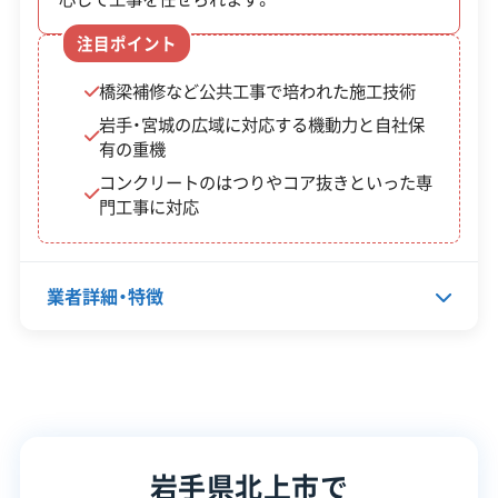
注目ポイント
対応工事
土木工事
新築工事
外構工事
橋梁補修など公共工事で培われた施工技術
保有資格
建設業許可
岩手・宮城の広域に対応する機動力と自社保
産業廃棄物収集運搬業許可
有の重機
1級土木施工管理技士
コンクリートのはつりやコア抜きといった専
門工事に対応
安全対
違反歴なし
現場清掃
策・リス
ク管理
業者詳細・特徴
顧客対
自社ホームページ
無料見積もり
応・サー
不動産取引
土地活用
ビス
代表者名
髙橋英博
建設リサイクル届
近隣挨拶
土対応
所在地
岩手県北上市藤沢2地割88
岩手県北上市で
設立日
-