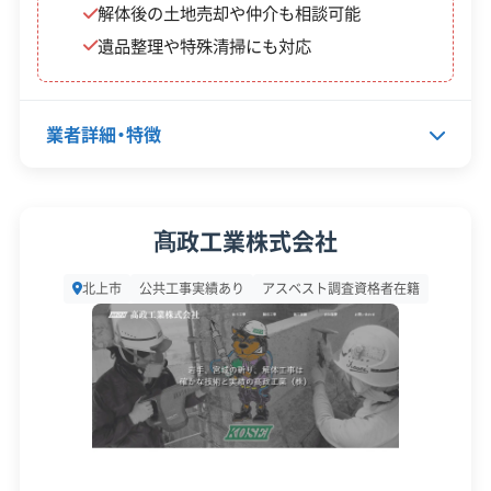
解体後の土地売却や仲介も相談可能
産業廃棄物収集運搬業許可
遺品整理や特殊清掃にも対応
安全対
違反歴なし
現場清掃
策・リス
ク管理
業者詳細・特徴
顧客対
自社ホームページ
無料見積もり
応・サー
不動産取引
土地活用
代表者名
髙橋和弘
ビス
髙政工業株式会社
建設リサイクル届
近隣挨拶
土対応
所在地
岩手県北上市下江釣子13地割70-
日祝対応
北上市
公共工事実績あり
アスベスト調査資格者在籍
1
設立日
2014年
資本金
500万円
電話番号
0197-72-5030
営業時間
8:00～17:00