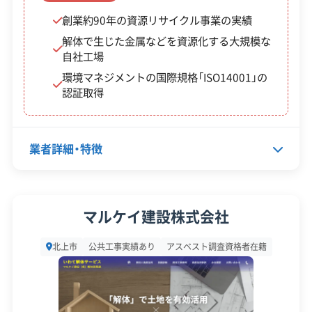
補助金の活用が鍵です。駅前再開発
創業約90年の資源リサイクル事業の実績
対応工事
土木工事
新築工事
解体で生じた金属などを資源化する大規模な
の動きにも目を配りつつ、国道4号
自社工場
線の渋滞や冬の厳しい気候にしっ
保有資格
建設業許可
環境マネジメントの国際規格「ISO14001」の
かり対応できる業者を選ぶことが、
産業廃棄物収集運搬業許可
認証取得
重要なポイントになります。
安全対
違反歴なし
表彰・受賞
現場清掃
策・リス
ISO認証
地域貢献・ボランティア
業者詳細・特徴
ク管理
顧客対
自社ホームページ
無料見積もり
応・サー
代表者名
佐藤直也
不動産取引
土地活用
ビス
マルケイ建設株式会社
建設リサイクル届
近隣挨拶
土対応
所在地
岩手県北上市成田26-83-12
北上市
公共工事実績あり
アスベスト調査資格者在籍
設立日
1983年9月28日
資本金
1,800万円