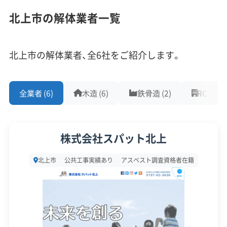
1,000件以上の実績
500件以上の実績
創業30年以上
半導体工場の拡張に伴う住宅開発と、駅前商業
北上市の解体業者一覧
従業員30人以上
中間処理場保有
公共工事の経験
施設の再生プロジェクトが、市内の解体需要を
重機保有
強く押し上げています。
北上市の解体業者、全6社をご紹介します。
対応工事
(10)
北上市の解体需要には、二つの大きな動きがありま
全業者 (6)
木造 (6)
鉄骨造 (2)
RC造 (3)
アスベストレベル1,2除去
ブロック塀
土木工事
す。一つは、キオクシア岩手を中心とした工業団地
リフォーム工事
新築工事
外構工事
火災
杭抜き工事
県外出張
樹木伐採
周辺での土地の使われ方の変化です。工場の拡張で
株式会社スパット北上
従業員が急増し住宅が足りなくなったため、不動産
保有資格
(9)
北上市
公共工事実績あり
アスベスト調査資格者在籍
開発業者などが古い木造住宅をまとめて買い取り、
アパート用地として再開発する「エリア一帯の建て
建設業許可
解体工事業登録
産業廃棄物収集運搬業許可
替え」が進んでいます。これにより、相続をきっかけ
産業廃棄物処分業許可
石綿作業主任者
とする解体だけでなく、計画的な解体工事が増えて
建築物石綿含有建材調査者
解体工事施工技士