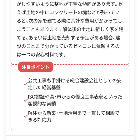
がしやすいように整地が丁寧な傾向があります。例
SNS
SNSを見る
建物を壊すだけでなく、その後の土地活用や新築ま
えば土地の中にコンクリートの塊などが残ってい
で一貫して相談可能です。
※「人口減少地域の新築住宅取得費用補助」の令和7
許可番号
【建設業許可】
ると、次の家を建てる際に余計な費用がかかってし
岩手県知事：第004184号
年度予算額は17,300千円と公表されており、高額な
まうこともあります。解体後の土地に新しく家を建
【産業廃棄物収集運搬業許可】
てる、あるいは土地を売却する予定がある場合、建
補助のため早めに予算の上限に達する可能性があ
岩手県知事：第00312033221号
全部見る
設のことまで分かっているゼネコンに依頼するの
宮城県知事：第00400033221号
ります。また、令和8年度以降の実施は未定とされて
秋田県知事：第00507033221号
は一つの安心材料です。
いるため、利用を検討するなら早めの申請をおすす
この解体業者の特徴
青森県知事：第00201033221号
注目ポイント
めします。
【産業廃棄物処分業許可】
企業経
創業30年以上
中間処理場保有
公共工事も手掛ける総合建設会社としての安
岩手県知事：第00342033221号
験・規模
公共工事の経験
定した経営基盤
※制度の最新情報や申請様式は、必ず自治体の公式
ISO認証や県・市からの優良工事表彰といった
【一般廃棄物収集運搬業許可】
サイトをご確認ください。
対応工事
アスベストレベル1,2除去
土木工事
客観的な実績
北上市長：第512号
北上市の公式サイトで詳細を見る
県外出張
​奥州市長：第101号
解体から新築・土地活用まで一貫して相談で
きる対応力
保有資格
建設業許可
産業廃棄物収集運搬業許可
廃棄物処理と分別ルール