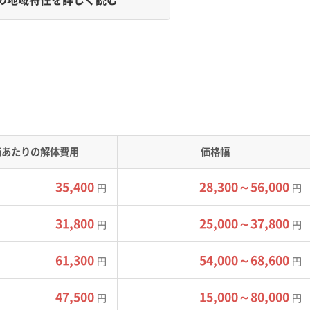
な狭い道、そして山間部の土砂災害リスクが、解体費用を押し
拡張した歴史があるため地盤が非常に軟弱で、地震による深刻な
価あたりの解体費用
価格幅
鶴浜の山間部では急斜面を背にした家屋が多く、土砂災害警戒区
35,400
28,300～56,000
円
円
は、かつて防衛目的で意図的に作られた狭い道や、鍵型に曲がっ
31,800
25,000～37,800
円
円
のため、4t以上の大型トラックが入れない現場が数多くありま
61,300
54,000～68,600
円
円
ート造）の建物を解体する場合、地中に残った支持杭の処理に追
47,500
15,000～80,000
機が使えず手作業での解体になるため人件費が高くなります。
円
円