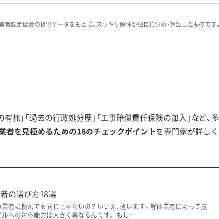
積雪で道幅がさらに狭まることによる運搬費の増加も見込まれま
業者認定協会の提供データをもとに、スッキリ解体が独自に分析・算出したものです
観光地での解体は、特に近隣への配慮が重
てきたトラブルでも、営業中の旅館や商店
なくありません。だからこそ、見積もりの
寧に説明してくれる業者を選ぶことが、失
有無」「過去の行政処分歴」「工事賠償責任保険の加入」など、多
業者を見極めるための18のチェックポイント
を専門家が詳しく
本杉通りの解体事情
者の選び方18選
の業者に頼んでも同じじゃないの？ いいえ、違います。解体業者によって技
大型投資と中小施設の廃業という二極化、そして一本杉通りで
ブルへの対応能力は大きく異なるんです。 もし…