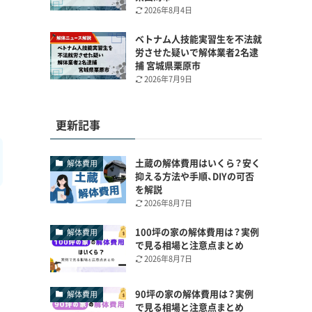
2026年8月4日
ベトナム人技能実習生を不法就
労させた疑いで解体業者2名逮
捕 宮城県栗原市
2026年7月9日
更新記事
土蔵の解体費用はいくら？安く
解体費用
抑える方法や手順、DIYの可否
を解説
2026年8月7日
100坪の家の解体費用は？実例
解体費用
で見る相場と注意点まとめ
2026年8月7日
90坪の家の解体費用は？実例
解体費用
で見る相場と注意点まとめ