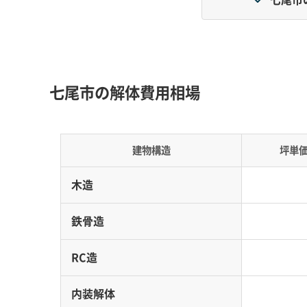
地形・道路事情と解体費用の傾向
和倉温泉の液状化しやすい地盤、城下町の歴史的
七尾市の解体費用相場
上げる三大要因です。
地形の特徴：
和倉温泉地区は、海を埋め立てて
建物構造
坪単
液状化リスクを抱えています。また、中島・田
域に指定されている場所も少なくありません。
木造
道路事情：
一本杉通り周辺の旧城下町エリアに
鉄骨造
た「枡形」、袋小路などが今も残っています。こ
す。
RC造
費用への影響：
軟弱地盤でRC造（鉄筋コンクリ
内装解体
加費用がかかることがあります。狭い道では重