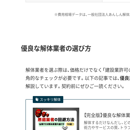
さらに冬期（12月〜3月）は、雪下ろし作業や
す。
※費用相場データは、一般社団法人あんしん解体
和倉温泉や一本杉通りのような
要になります。私がこれまで見
優良な解体業者の選び方
運営者 稲垣
への騒音・振動に関するものが少
段階で「具体的な近隣対策」を丁
敗しないための鍵です。
解体業者を選ぶ際は、価格だけでなく「建設業許可の
角的なチェックが必要です。以下の記事では、
優良
解説しています。契約前にぜひご一読ください。
観光都市の再生と消失：和倉温泉・一
スッキリ解体
【完全版】優良な解体業
解体するだけなんだし、ど
七尾市の復興は、和倉温泉での大手旅館による
術力やサービスの質、トラ