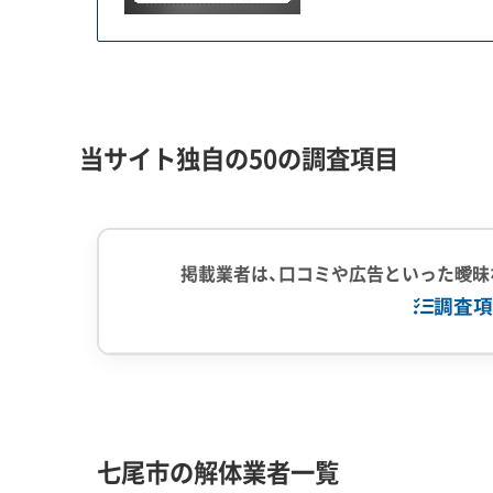
の歴史的景観の維持と安全確保の板挟みという
七尾市の解体事情は、市の顔である観光地の再生
当サイト独自の50の調査項目
和倉温泉では、日本を代表する旅館「加賀屋」が世
的復興の象徴的な動きがあります。その一方で、
り、事業再開の目処が立たないまま空き地が増え
掲載業者は、口コミや広告といった曖昧
巨大な新築現場と、歯抜けになった空き地が混在
調査項
体工事をするケースも多く、騒音や振動に最大限配
一方、600年の歴史を持つ一本杉通りでは、「歴
企業経験・規模
(7)
1,000件以
があるため撤去せざるを得ない」という現実がぶつ
中間処理場保
通りに面した店舗部分だけを残し、奥の住居部分を
七尾市の解体業者一覧