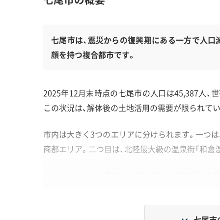
七尾市は、震災からの復興期にある一方で人口減
顔を持つ複合都市です。
2025年12月末時点の七尾市の人口は45,387人
この状況は、解体後の土地活用の需要が限られて
市内は大きく3つのエリアに分けられます。一つは
商都エリア。二つ目は、北陸最大級の温泉街「和倉
そして三つ目が、過疎化が進む「中島・田鶴浜」の
の目的や法律上の制約、工事の難しさも大きく変わ
七尾市