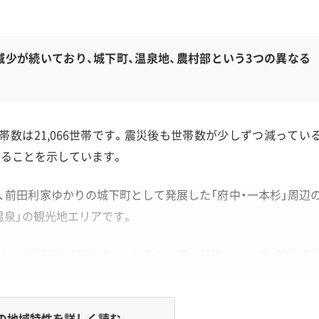
少が続いており、城下町、温泉地、農村部という3つの異なる
、世帯数は21,066世帯です。震災後も世帯数が少しずつ減ってい
いることを示しています。
、前田利家ゆかりの城下町として発展した「府中・一本杉」周辺
温泉」の観光地エリアです。
農村・山間部エリアです。これらエリアの特性によって、解体工
ってきます。
の地域特性を詳しく読む