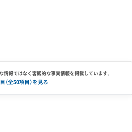
、観光都市ならではの課題に直面しています。
と密接に結びついています。
界的建築家、隈研吾氏の設計による新館建設を進めるなど、創
資金力の乏しい中小の旅館や従業員宿舎は公費解体で更地に
ているのが現状です。
な情報ではなく客観的な事実情報を掲載しています。
する景観へと変わりつつあります。営業を再開した旅館の隣で
目（全50項目）を見る
慮した、非常に神経を使う施工が求められます。
史的価値のある建物を残したい」という住民の思いと、「倒壊の危
上の実績
500件以上の実績
創業30年以上
従業員30人以上
かっています。
有
公共工事の経験
重機保有
解体する「減築（部分解体）」という特殊な需要も生まれていま