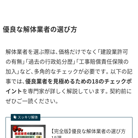
に関するご相談が本当に多いです。
特に昔ながらの長屋などは、壁一枚
優良な解体業者の選び方
で隣とつながっているケースも珍
しくありません。だからこそ、工事
前の近隣挨拶を丁寧に行い、万一の
解体業者を選ぶ際は、価格だけでなく「建設業許可
補修に備えた保険にしっかり加入
の有無」「過去の行政処分歴」「工事賠償責任保険の
している業者を選ぶことが、失敗し
加入」など、多角的なチェックが必要です。以下の記
ないための大切なポイントです。
事では、
優良業者を見極めるための18のチェックポ
イント
を専門家が詳しく解説しています。契約前に
ぜひご一読ください。
北洋漁業の歴史が刻む、密集市街地と老
スッキリ解体
朽化ストック
【完全版】優良な解体業者の選び方
18選