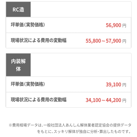
街地の古い商店街エリアでは、重機を積んだ大
RC造
型車や廃棄物を運ぶダンプが入れない狭い道が
数多くあります。これは、昔、冬の厳しい風を防
56,900
円
ぐために家々を密集させて建てた名残です。
55,800～57,900
円
費用への影響：
隣家との隙間が数十センチしか
ない現場では、重機が使えず手作業で解体する
内装解
「手壊し」の割合が増えるため、工期が長引き人
体
件費もかさみます。加えて、大型車が入れない場
合は小型ダンプで廃棄物を何度も往復して運び
39,100
円
出す「小運搬」が必要になり、輸送コストが高く
なる傾向にあります。
34,100～44,200
円
※費用相場データは、一般社団法人あんしん解体業者認定協会の提供データ
根室市のように漁業で栄えた町の
をもとに、スッキリ解体が独自に分析・算出したものです。
密集地では、隣家との境界トラブル
運営者 稲垣