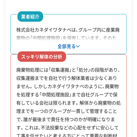
安全対策・リスク管理
(7)
直接的な解体補助金はありませんが、解体後の
業者紹介
固定資産税を3年間据え置く独自の税制優遇措
工事賠償責任保険
違反歴なし
表彰・受賞
現場清掃
株式会社カネダイワタナベは、グループ内に産業廃
置が設けられています。
ISO認証
電子マニフェスト
地域貢献・ボランティア
棄物の「中間処理施設」を保有しています。そのた
め、多くの業者が外部に委託する廃棄物の処理を自
全部見る
社グループ内で完結させられます。同じグループ内
顧客対応・サービス
(17)
スッキリ解体の分析
に運輸会社もあるため、解体工事から廃棄物の収集
制度名
補助金額・率
対象・条件
廃棄物処理には「収集運搬」と「処分」の段階があり、
運搬・処理までを一貫して管理しています。依頼主
自社ホームページ
無料見積もり
不要品回収
不要品買取
収集運搬までを自社で行う解体業者は少なくあり
根室市特定空
解体後3年間、土地
「特定空家
にとっては工事後の廃棄物がどのように処理され
不動産取引
補助金・助成金申請
土地活用
滅失登記
ません。しかしカネダイワタナベのように、廃棄物
るか明確になるため、不法投棄などのトラブルに巻
家等の所在地
の固定資産税を住
等」に認定
建設リサイクル届
近隣挨拶
翌営業日連絡
を処理する「中間処理施設」まで自社グループで保
き込まれるリスクを低減できます。また、外部委託
に係る固定資
宅があった時と同
された家
クレジットカード
解体ローン
SNS
土対応
日祝対応
有している会社は限られます。解体から廃棄物の処
に伴う中間マージンが発生しにくい点も特徴です。
産税の減免
等の額まで減免
屋の敷地
年中無休
理までを一つのグループが一貫して管理すること
で、誰が最後まで責任を持つのかが明確になりま
住宅火災
す。これは、不法投棄などの心配をせずに安心して
住宅火災廃棄
※項目にカーソルを合わせると詳細な説明が表示されます。
処理手数料を全額
で発生し
工事を任せたいと考える方にとって重要な判断材