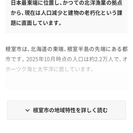
日本最東端に位置し、かつての北洋漁業の拠点
から、現在は人口減少と建物の老朽化という課
題に直面しています。
根室市は、北海道の東端、根室半島の先端にある都
市です。2025年10月時点の人口は約2.2万人で、オ
ホーツク海と太平洋に面しています。
かつては北洋漁業の拠点として栄えましたが、産業
構造の変化とともに人口減少が進み、市内に残る多
くの古い建物の建て替えが大きな課題です。特に、
根室市の地域特性を詳しく読む
管理が行き届かない空き家の割合が約25%（2018年
調査）と高く、今後のまちづくりが模索されていま