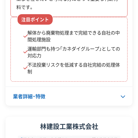
物の処理手数
免除
た燃え殻
料です。
料免除
やがれき
注目ポイント
解体から廃棄物処理まで完結できる自社の中
根室市には、一般的な老朽空き家の解体費用に対す
間処理施設
る直接的な補助金制度はありません。しかしその代
運輸部門も持つ「カネダイグループ」としての
対応力
わりに、解体によって土地の固定資産税が急増する
不法投棄リスクを低減する自社完結の処理体
のを防ぐ税の減免措置があり、これが所有者が解体
制
を進める上で、大きな後押しになっています。
業者詳細・特徴
※制度の最新情報や申請様式は、必ず自治体の公式
サイトをご確認ください。
根室市の公式サイトで詳細を見る
代表者名
渡辺慶次郎
林建設工業株式会社
所在地
北海道根室市桂木110番地