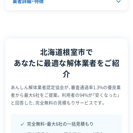
業者詳細・特徴
策・リス
税制優遇があるため、制度をうまく
ク管理
活用しつつ、狭い道での作業や長距
代表者名
林栄太郎
顧客対
離の廃棄物輸送に対応できる業者
自社ホームページ
無料見積もり
応・サー
不要品回収
建設リサイクル届
を選ぶことが成功の鍵です。
ビス
所在地
北海道根室市宝林町4丁目30
近隣挨拶
土対応
北海道根室市で
設立日
1972年9月22日
あなたに最適な解体業者をご紹
資本金
2,000万円
介
電話番号
0153-24-2185
あんしん解体業者認定協会が、審査通過率1.3%の優良業
営業時間
9:00～17:00
者から最大6社をご提案。
利用者の94%が「安くなった」
営業日
月・火・水・木・金・土
と回答した、完全無料の見積もりサービスです。
対応エリア
北海道
完全無料・最大6社の一括見積もり
建物構造
木造
鉄骨造
RC造