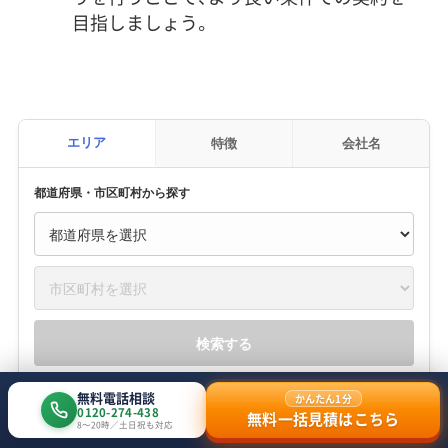
目指しましょう。
エリア
特徴
会社名
都道府県・市区町村から探す
検索する
無料電話相談
かんたん1分
0120-274-438
無料一括見積はこちら
8〜20時／土日祝も対応
「知るだけで100万円安くなる 令和版解体工事の