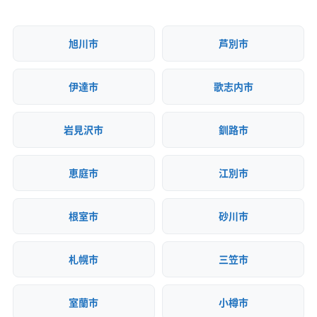
保有資格
建設業許可
産業廃棄物収集運搬業許可
旭川市
芦別市
安全対
違反歴なし
現場清掃
策・リス
伊達市
歌志内市
ク管理
顧客対
自社ホームページ
無料見積もり
岩見沢市
釧路市
応・サー
建設リサイクル届
近隣挨拶
土対応
ビス
恵庭市
江別市
根室市
砂川市
札幌市
三笠市
室蘭市
小樽市