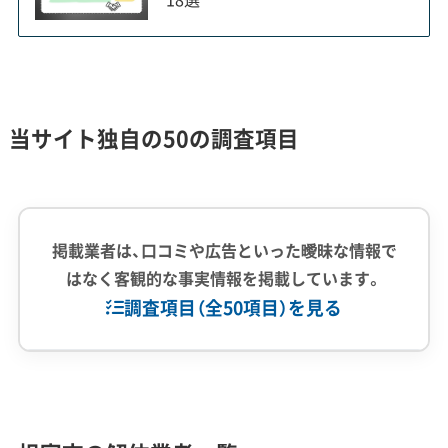
昭和の北洋漁業ブーム期に建てられた住宅が
一斉に寿命を迎え、現在の深刻な空き家問題の
根源です。
当サイト独自の50の調査項目
根室市の解体事情を考える上で、昭和中期から後期
にかけての北洋漁業が栄えた時代背景は無視でき
掲載業者は、口コミや広告といった曖昧な情報で
ません。この時期、全国から労働者が集まり人口が
はなく客観的な事実情報を掲載しています。
急増したため、住宅は「質より量」を優先して供給さ
調査項目（全50項目）を見る
れました。
企業経験・規模
(7)
その結果、断熱材が不十分な木造住宅や、限られた
土地に多くの人を住まわせるための長屋などが、漁
1,000件以上の実績
500件以上の実績
創業30年以上