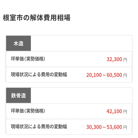
す。
根室市の解体費用相場
地形・道路事情と解体費用の傾向
木造
32,300
円
漁港周辺の密集市街地では、狭い道路や隣家と
の近さが解体費用を押し上げる主な要因です。
20,100～60,500
円
鉄骨造
地形の特徴：
海岸段丘の地形に集落が広がって
おり、敷地に高低差がある現場も少なくありま
42,100
円
せん。
30,300～53,600
円
道路事情：
歯舞や花咲港といった漁港周辺や、市