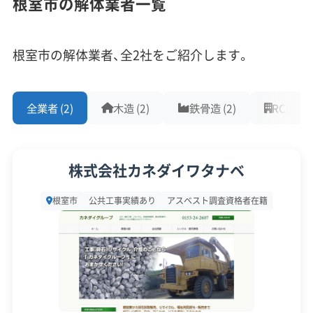
根室市の解体業者一覧
港周辺にぎっしりと建てられました。これらの築40
従業員30人以上
中間処理場保有
公共工事の経験
年～50年を経過した建物が、今まさに一斉に寿命を
重機保有
根室市の解体業者、全2社をご紹介します。
迎え、市内の空き家問題の大部分を占めているので
対応工事
(10)
す。
全業者 (2)
木造 (2)
鉄骨造 (2)
RC造 (2)
アスベストレベル1,2除去
ブロック塀
土木工事
また、根室市は北方領土に近いという地理的な事情
リフォーム工事
新築工事
外構工事
火災
杭抜き工事
から、大規模な不動産開発投資が入りにくく、古い
県外出張
樹木伐採
株式会社カネダイワタナベ
建物がそのまま残りやすい状況がありました。この
ため、解体しても土地の使い道が見えにくく、所有
保有資格
(9)
根室市
公共工事実績あり
アスベスト調査資格者在籍
者が解体をためらう原因にもなっています。
建設業許可
解体工事業登録
産業廃棄物収集運搬業許可
産業廃棄物処分業許可
石綿作業主任者
建築物石綿含有建材調査者
解体工事施工技士
解体工事・空き家対策の補助金
1級土木施工管理技士
1級建設機械施工管理技士