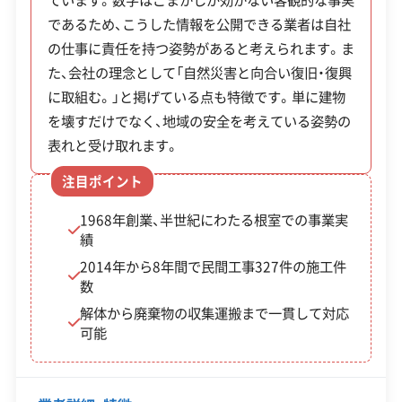
め、依頼主は複数の業者へ個別に連絡する手間を省
また、冬の時期は処理場への道が吹雪や凍結で危険
であるため、こうした情報を公開できる業者は自社
許可番号
【建設業許可】
けます。LINEでの無料見積もりに対応している点
北海道知事：第640549号
の仕事に責任を持つ姿勢があると考えられます。ま
な状態になることも考慮しなければなりません。ア
も相談のしやすさにつながっています。
【産業廃棄物収集運搬業許可】
た、会社の理念として「自然災害と向合い復旧・復興
スベスト（石綿）を含む建材や特定の有害物質など、
北海道知事：第00110008420号
全部見る
に取組む。」と掲げている点も特徴です。単に建物
市内で処理できない産業廃棄物は、最も近い拠点都
を壊すだけでなく、地域の安全を考えている姿勢の
【産業廃棄物処分業許可】
市である釧路市や、さらに遠方の処理施設まで運ぶ
表れと受け取れます。
この解体業者の特徴
北海道知事：第00140008420号
必要があり、その分の輸送費が見積もりに加算され
注目ポイント
【一般廃棄物収集運搬業許可】
企業経
創業30年以上
中間処理場保有
ます。
根室市長：第28-4号
験・規模
1968年創業、半世紀にわたる根室での事業実
績
対応工事
土木工事
新築工事
2014年から8年間で民間工事327件の施工件
根室市での解体工事は、北洋漁業の
数
保有資格
建設業許可
歴史が生んだ密集市街地の特性と、
運営者 稲垣
解体から廃棄物の収集運搬まで一貫して対応
産業廃棄物収集運搬業許可
可能
海霧による塩害で建物の傷みが早
産業廃棄物処分業許可
いという地域課題の理解が重要で
す。直接的な補助金がない代わりに
安全対
違反歴なし
現場清掃