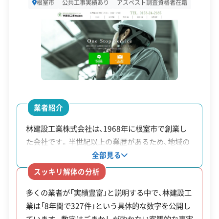
根室市
公共工事実績あり
アスベスト調査資格者在籍
廃棄物処理と分別ルール
設立日
1957年10月
資本金
2,000万円
市内の処理場へ搬入しますが、日曜定休などの
電話番号
0153-24-2607
制約があり、一部の廃棄物は釧路などへの長距
営業時間
9:00～19:00
離輸送が必要です。
営業日
月・火・水・金・土
業者紹介
対応エリア
北海道
林建設工業株式会社は、1968年に根室市で創業し
解体工事で出る廃棄物の多くは、市街地から約
た会社です。半世紀以上の業歴があるため、地域の
建物構造
木造
鉄骨造
RC造
2.5kmと比較的アクセスしやすい「根室市ごみ埋立
特性をよく理解している業者の一つです。実際に
全部見る
対応業務
処理場」へ運び込まれます。ただし、搬入時間が決ま
産業廃棄物収集運搬業
2014年から2021年までの8年間で327件の民間解
スッキリ解体の分析
産業廃棄物処分業
不用品回収業
体工事を手がけており、これは安定した施工能力の
っており、原則として日曜日は休みのため、工期に
土木工事業
新築工事業
多くの業者が「実績豊富」と説明する中で、林建設工
裏付けになります。また、同社では解体から廃棄物
影響することもあります。
業は「8年間で327件」という具体的な数字を公開し
の収集運搬までを一貫して依頼できます。そのた
公式HP
公式サイトを見る
ています。数字はごまかしが効かない客観的な事実