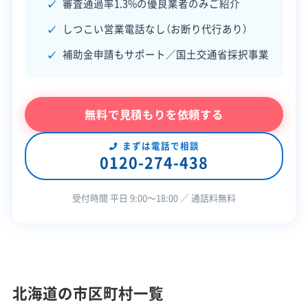
審査通過率1.3%の優良業者のみご紹介
対応業務
産業廃棄物収集運搬業
しつこい営業電話なし（お断り代行あり）
土木工事業
補助金申請もサポート／国土交通省採択事業
公式HP
公式サイトを見る
許可番号
【建設業許可】
無料で見積もりを依頼する
北海道知事：第640237号
【産業廃棄物収集運搬業許可】
北海道知事：第00110008419号
まずは電話で相談
全部見る
0120-274-438
この解体業者の特徴
受付時間 平日 9:00〜18:00 ／ 通話料無料
企業経
創業30年以上
験・規模
対応工事
土木工事
北海道の市区町村一覧