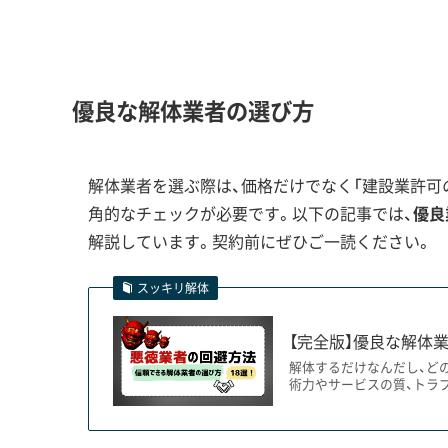
中山道鵜沼宿のような歴史的な
にはいきません。私がこれまで
運営者 稲垣
い業者が原因で、行政指導を受
した。このエリアの工事を依頼
優良な解体業者の選び方
を選ぶようにしてください。
解体業者を選ぶ際は、価格だけでなく「建設業許可の
角的なチェックが必要です。以下の記事では、
優良
中山道鵜沼宿の歴史的景観がもたらす
解説しています。契約前にぜひご一読ください。
スッキリ解体
中山道鵜沼宿エリアでは、景観を守るための厳し
【完全版】優良な解体業
事は費用が高く、工期も長くなる傾向があります
解体するだけなんだし、ど
術力やサービスの質、トラ
市の東部にある中山道鵜沼宿は「重点風景地区」に