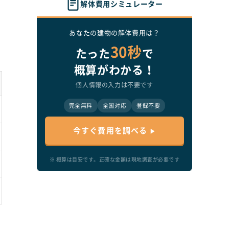
解体費用シミュレーター
あなたの建物の解体費用は？
土
30秒
たった
で
概算がわかる！
個人情報の入力は不要です
完全無料
全国対応
登録不要
今すぐ費用を調べる
※ 概算は目安です。正確な金額は現地調査が必要です
。