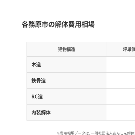
大きな要因です。
各務原市の解体費用相場
地形の特徴：
市域の大部分を占める各務原台地
壌が広く分布します。この土壌は水分を含むと
期は重機の作業効率が落ちてしまいます。加え
建物構造
坪単
ん。
木造
道路事情：
市内の交通は、東西に延びる国道21
通勤ラッシュ時に激しい渋滞が起こります。
鉄骨造
費用への影響：
黒ボク土が分布するエリアでは
生した土の処分費が通常より高くなる傾向にあ
RC造
は、航空法による高さ制限に注意が必要です。
内装解体
ったりするため、工期と費用に影響が出ること
※費用相場データは、一般社団法人あんしん解体