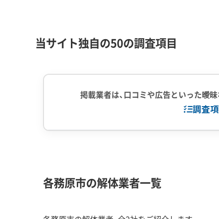
特に中山道沿いでは、建物の高さが10m（およそ2
このルールがあるため、規制前に建てられた3階建
当サイト独自の50の調査項目
値が下がってしまうという問題も考えられます。
屋根の形や瓦の色、外壁の色まで細かくルールが定
満で重機が入れません。結果として、解体作業の大
掲載業者は、口コミや広告といった曖昧
機を使う場合の2〜3倍、人件費も大幅に増えるた
調査項
ん。
企業経験・規模
(7)
1,000件以
解体工事・空き家対策の補助金
中間処理場保
各務原市の解体業者一覧
対応工事
(10)
アスベストレ
通学路沿いのブロック塀撤去には最大30万円と
外構工事
は、市から「特定空家」の認定を受ける必要があ
各務原市の解体業者、全2社をご紹介します。