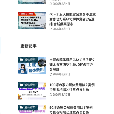
2026年8月4日
ベトナム人技能実習生を不法就
労させた疑いで解体業者2名逮
捕 宮城県栗原市
2026年7月9日
更新記事
土蔵の解体費用はいくら？安く
解体費用
抑える方法や手順、DIYの可否
を解説
2026年8月7日
100坪の家の解体費用は？実例
解体費用
で見る相場と注意点まとめ
2026年8月7日
90坪の家の解体費用は？実例
解体費用
で見る相場と注意点まとめ