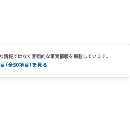
階建ての高さ）までに制限されています。
ての建物を解体すると、同じ規模での建て替えができず、資産
められているのも特徴です。さらに、多くの路地は道幅が4m
部分を人の手で行う「手壊し」に頼ることになります。工期は
な情報ではなく客観的な事実情報を掲載しています。
め、解体費用が市内平均の1.5倍以上になることも珍しくありま
目（全50項目）を見る
上の実績
500件以上の実績
創業30年以上
従業員30人以上
有
公共工事の経験
重機保有
ベル1,2除去
ブロック塀
土木工事
リフォーム工事
新築工事
いう手厚い補助金があります。一方で、空き家本体の解体補助
火災
杭抜き工事
県外出張
樹木伐採
り、対象は限定的です。