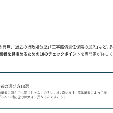
景観地区では、ただ壊せば良いというわけ
見てきた事例では、景観条例への理解が浅
け工事が中断してしまったケースもありま
するなら、必ず同様の施工実績がある業者
有無」「過去の行政処分歴」「工事賠償責任保険の加入」など、多
業者を見極めるための18のチェックポイント
を専門家が詳しく
解体工事の制約
い高さ・デザイン規制と、昔ながらの狭い道が原因で、解体工
者の選び方18選
。
の業者に頼んでも同じじゃないの？ いいえ、違います。解体業者によって技
ブルへの対応能力は大きく異なるんです。 もし…
指定されており、解体や新築には非常に厳しい制約があります