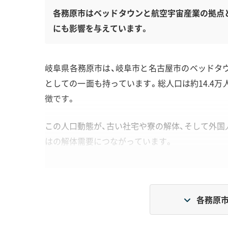
各務原市はベッドタウンと航空宇宙産業の拠点
にも影響を与えています。
岐阜県各務原市は、岐阜市と名古屋市のベッドタ
としての一面も持っています。総人口は約14.4万
徴です。
この人口動態が、古い社宅や寮の解体、そして外国
はの解体需要につながっています。
地形・道路事情と解体費用の傾向
各務原市
東部の「黒ボク土」地盤、基地周辺の高さ制限、