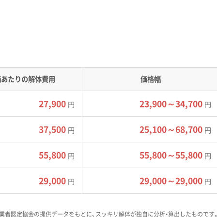
、特に東部の鵜沼地区には「黒ボク土」と呼ばれる特殊な火山灰
強度が著しく下がり、ぬかるみやすくなるため、雨や雪解けの時
て、冬場は「伊吹おろし」と呼ばれる強風への対策も欠かせませ
価あたりの解体費用
価格幅
27,900
23,900～34,700
円
円
号に大きく頼っています。特に三ツ池町交差点の周辺は、朝夕の
37,500
25,100～68,700
円
円
、重機がぬかるみにはまらないよう地面に敷く鉄板の費用や、発
ります。また、航空自衛隊岐阜基地に隣接する那加・蘇原地区で
55,800
55,800～55,800
円
円
クレーン作業が制限されたり、役所への事前照会に1〜3週間かか
29,000
29,000～29,000
があります。
円
円
業者認定協会の提供データをもとに、スッキリ解体が独自に分析・算出したものです